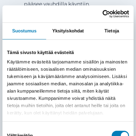
pääsee vauhdilla käyntiin.
Laitteiston asennus
5
Suostumus
Yksityiskohdat
Tietoja
Asennamme ulkoyksikön ja sisäyksikön
(tai ohjausyksikön) sovitun
suunnitelman mukaisesti. Käytämme
Tämä sivusto käyttää evästeitä
laadukkaita asennustarvikkeita ja
Käytämme evästeitä tarjoamamme sisällön ja mainosten
varmistamme, että kaikki läpiviennit ja
räätälöimiseen, sosiaalisen median ominaisuuksien
kytkennät tehdään siististi ja
tukemiseen ja kävijämäärämme analysoimiseen. Lisäksi
huolellisesti.
jaamme sosiaalisen median, mainosalan ja analytiikka-
alan kumppaneillemme tietoja siitä, miten käytät
sivustoamme. Kumppanimme voivat yhdistää näitä
KÄYTTÖÖNOTTO ja opastus
6
tietoja muihin tietoihin, joita olet antanut heille tai joita on
Lämpöpumppu kytketään rakennuksen
kerätty, kun olet käyttänyt heidän palvelujaan.
lämmitysverkostoon ja säädetään
toimimaan mahdollisimman
Suostumuksen
Välttämätön