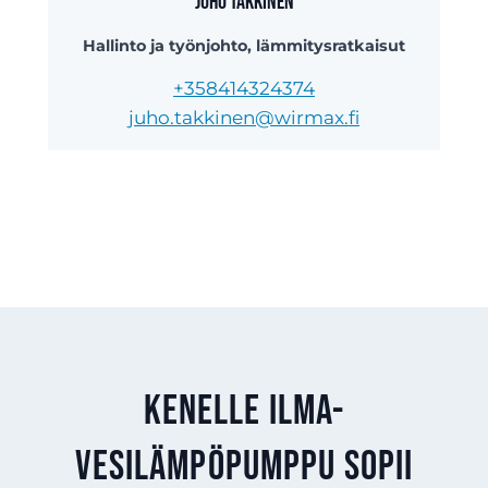
Juho Takkinen
Hallinto ja työnjohto, lämmitysratkaisut
+358414324374
juho.takkinen@wirmax.fi
Kenelle ilma-
vesilämpöpumppu sopii