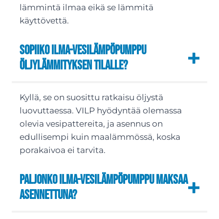
lämmintä ilmaa eikä se lämmitä
käyttövettä.
Sopiiko ilma-vesilämpöpumppu
öljylämmityksen tilalle?
Kyllä, se on suosittu ratkaisu öljystä
luovuttaessa. VILP hyödyntää olemassa
olevia vesipattereita, ja asennus on
edullisempi kuin maalämmössä, koska
porakaivoa ei tarvita.
Paljonko ilma-vesilämpöpumppu maksaa
asennettuna?