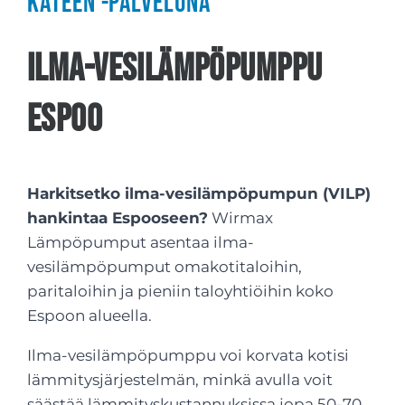
käteen -palveluna
Ilma-vesilämpöpumppu
Espoo
Harkitsetko ilma-vesilämpöpumpun (VILP)
hankintaa Espooseen?
Wirmax
Lämpöpumput asentaa ilma-
vesilämpöpumput omakotitaloihin,
paritaloihin ja pieniin taloyhtiöihin koko
Espoon alueella.
Ilma-vesilämpöpumppu voi korvata kotisi
lämmitysjärjestelmän, minkä avulla voit
säästää lämmityskustannuksissa jopa 50-70