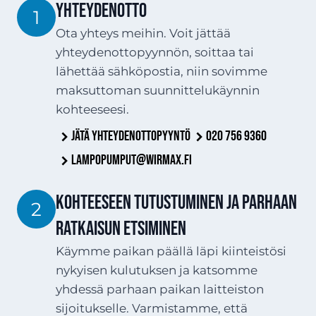
YHTEYDENOTTO
1
Ota yhteys meihin. Voit jättää
yhteydenottopyynnön, soittaa tai
lähettää sähköpostia, niin sovimme
maksuttoman suunnittelukäynnin
kohteeseesi.
Jätä yhteydenottopyyntö
020 756 9360
lampopumput@wirmax.fi
Kohteeseen tutustuminen ja parhaan
2
ratkaisun etsiminen
Käymme paikan päällä läpi kiinteistösi
nykyisen kulutuksen ja katsomme
yhdessä parhaan paikan laitteiston
sijoitukselle. Varmistamme, että