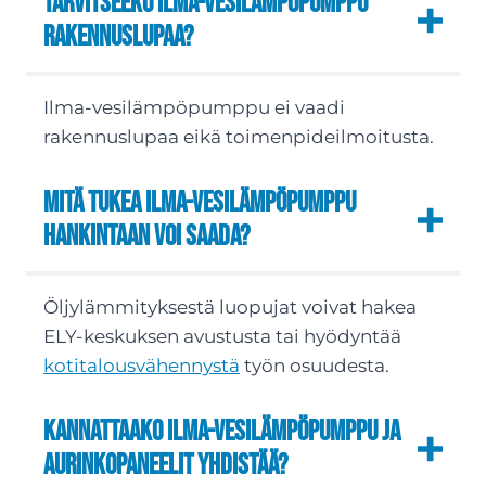
Tarvitseeko ilma-vesilämpöpumppu
rakennuslupaa?
Ilma-vesilämpöpumppu ei vaadi
rakennuslupaa eikä toimenpideilmoitusta.
Mitä tukea ilma-vesilämpöpumppu
hankintaan voi saada?
Öljylämmityksestä luopujat voivat hakea
ELY-keskuksen avustusta tai hyödyntää
kotitalousvähennystä
työn osuudesta.
Kannattaako ilma-vesilämpöpumppu ja
aurinkopaneelit yhdistää?