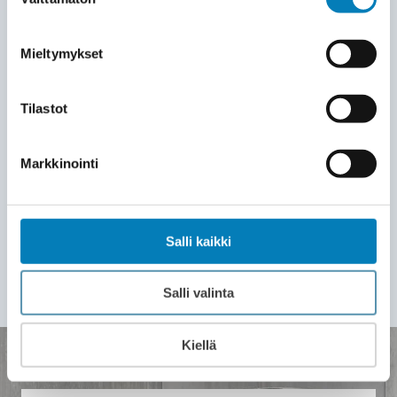
tehokkaasti. Työ valmistuu yleensä 2–3
valinta
päivässä. Lopuksi siivoamme jälkemme
ja opastamme sinut laitteen käyttöön.
Mieltymykset
LASKU JA HUOLTOSOPIMUS
7
Tilastot
Saat laskun vasta asennuksen
valmistuttua. Voit alkaa nauttia
Markkinointi
välittömästi tasaisesta lämmöstä ja
pienemmistä sähkölaskuista. Wirmax
tarjoaa ammattitaitoisen teknisen tuen
Salli kaikki
myös asennuksen jälkeen.
Salli valinta
Kiellä