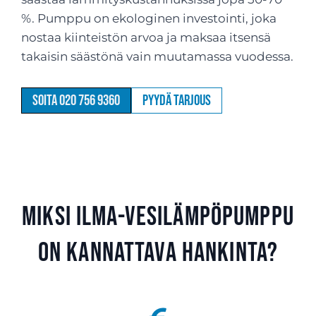
%. Pumppu on ekologinen investointi, joka
nostaa kiinteistön arvoa ja maksaa itsensä
takaisin säästönä vain muutamassa vuodessa.
Soita 020 756 9360
Pyydä tarjous
Miksi ilma-vesilämpöpumppu
on kannattava hankinta?