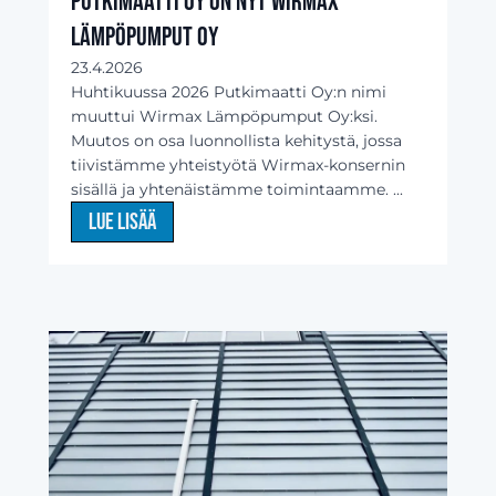
Putkimaatti Oy on nyt Wirmax
Lämpöpumput Oy
23.4.2026
Huhtikuussa 2026 Putkimaatti Oy:n nimi
muuttui Wirmax Lämpöpumput Oy:ksi.
Muutos on osa luonnollista kehitystä, jossa
tiivistämme yhteistyötä Wirmax-konsernin
sisällä ja yhtenäistämme toimintaamme. ...
Lue lisää