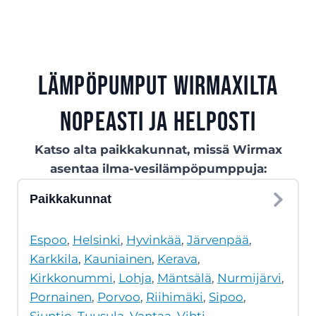
Lämpöpumput Wirmaxilta
nopeasti ja helposti
Katso alta paikkakunnat, missä Wirmax
asentaa ilma-vesilämpöpumppuja:
Paikkakunnat
Espoo
,
Helsinki
,
Hyvinkää
,
Järvenpää
,
Karkkila
,
Kauniainen
,
Kerava
,
Kirkkonummi
,
Lohja
,
Mäntsälä
,
Nurmijärvi
,
Pornainen
,
Porvoo
,
Riihimäki
,
Sipoo
,
Siuntio
,
Tuusula
,
Vantaa
,
Vihti