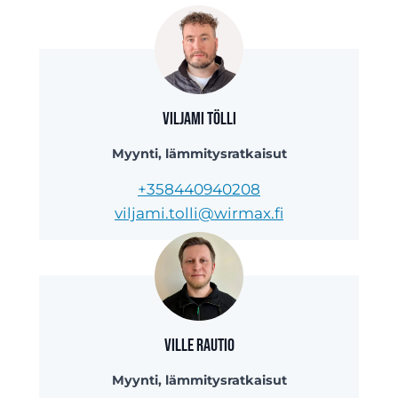
Viljami Tölli
Myynti, lämmitysratkaisut
+358440940208
viljami.tolli@wirmax.fi
Ville Rautio
Myynti, lämmitysratkaisut