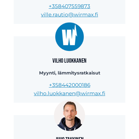
+358407559873
ville.rautio@wirmax.fi
Vilho Luokkanen
Myynti, lämmitysratkaisut
+358442000186
vilho.luokkanen@wirmax.fi