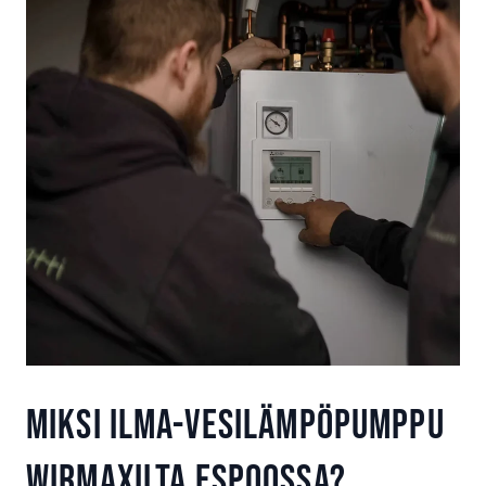
Miksi ilma-vesilämpöpumppu
Wirmaxilta Espoossa?