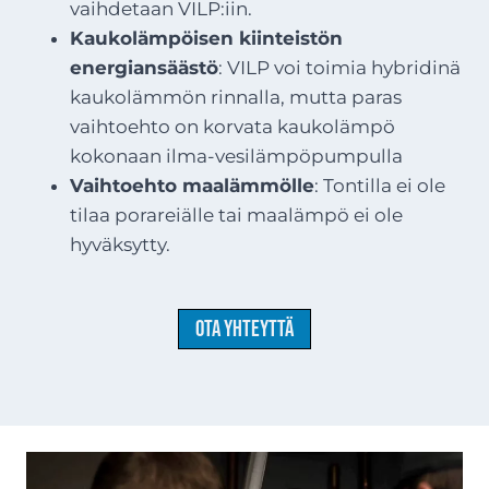
vaihdetaan VILP:iin.
Kaukolämpöisen kiinteistön
energiansäästö
: VILP voi toimia hybridinä
kaukolämmön rinnalla, mutta paras
vaihtoehto on korvata kaukolämpö
kokonaan ilma-vesilämpöpumpulla
Vaihtoehto maalämmölle
: Tontilla ei ole
tilaa porareiälle tai maalämpö ei ole
hyväksytty.
Ota yhteyttä