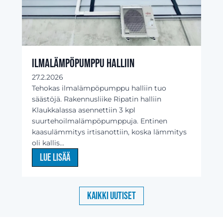
Ilmalämpöpumppu halliin
27.2.2026
Tehokas ilmalämpöpumppu halliin tuo
säästöjä. Rakennusliike Ripatin halliin
Klaukkalassa asennettiin 3 kpl
suurtehoilmalämpöpumppuja. Entinen
kaasulämmitys irtisanottiin, koska lämmitys
oli kallis...
Lue lisää
Kaikki uutiset