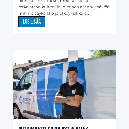
hinnasta. Yksi tärkeimmistä asioista
ratkaistaan kuitenkin jo ennen asennuspäivää:
mihin sisäyksikkö ja ulkoyksikkö s...
Lue lisää