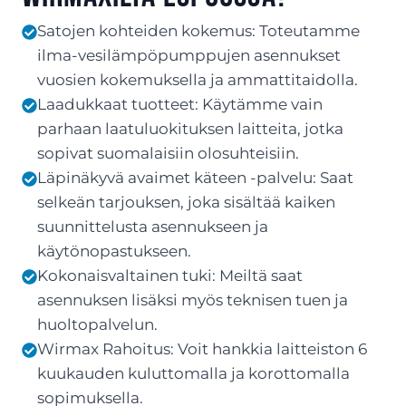
Satojen kohteiden kokemus: Toteutamme
ilma-vesilämpöpumppujen asennukset
vuosien kokemuksella ja ammattitaidolla.
Laadukkaat tuotteet: Käytämme vain
parhaan laatuluokituksen laitteita, jotka
sopivat suomalaisiin olosuhteisiin.
Läpinäkyvä avaimet käteen -palvelu: Saat
selkeän tarjouksen, joka sisältää kaiken
suunnittelusta asennukseen ja
käytönopastukseen.
Kokonaisvaltainen tuki: Meiltä saat
asennuksen lisäksi myös teknisen tuen ja
huoltopalvelun.
Wirmax Rahoitus: Voit hankkia laitteiston 6
kuukauden kuluttomalla ja korottomalla
sopimuksella.