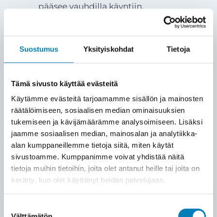
pääsee vauhdilla käyntiin.
Laitteiston asennus
5
Suostumus
Yksityiskohdat
Tietoja
Asennamme ulkoyksikön ja sisäyksikön
(tai ohjausyksikön) sovitun
suunnitelman mukaisesti. Käytämme
Tämä sivusto käyttää evästeitä
laadukkaita asennustarvikkeita ja
Käytämme evästeitä tarjoamamme sisällön ja mainosten
varmistamme, että kaikki läpiviennit ja
räätälöimiseen, sosiaalisen median ominaisuuksien
kytkennät tehdään siististi ja
tukemiseen ja kävijämäärämme analysoimiseen. Lisäksi
huolellisesti.
jaamme sosiaalisen median, mainosalan ja analytiikka-
alan kumppaneillemme tietoja siitä, miten käytät
sivustoamme. Kumppanimme voivat yhdistää näitä
KÄYTTÖÖNOTTO ja opastus
6
tietoja muihin tietoihin, joita olet antanut heille tai joita on
Lämpöpumppu kytketään rakennuksen
kerätty, kun olet käyttänyt heidän palvelujaan.
lämmitysverkostoon ja säädetään
toimimaan mahdollisimman
Suostumuksen
Välttämätön