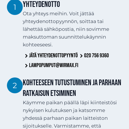
YHTEYDENOTTO
1
Ota yhteys meihin. Voit jättää
yhteydenottopyynnön, soittaa tai
lähettää sähköpostia, niin sovimme
maksuttoman suunnittelukäynnin
kohteeseesi.
Jätä yhteydenottopyyntö
020 756 9360
lampopumput@wirmax.fi
Kohteeseen tutustuminen ja parhaan
2
ratkaisun etsiminen
Käymme paikan päällä läpi kiinteistösi
nykyisen kulutuksen ja katsomme
yhdessä parhaan paikan laitteiston
sijoitukselle. Varmistamme, että