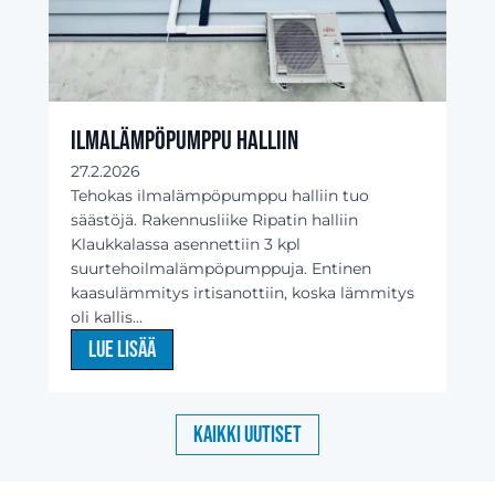
Ilmalämpöpumppu halliin
27.2.2026
Tehokas ilmalämpöpumppu halliin tuo
säästöjä. Rakennusliike Ripatin halliin
Klaukkalassa asennettiin 3 kpl
suurtehoilmalämpöpumppuja. Entinen
kaasulämmitys irtisanottiin, koska lämmitys
oli kallis...
Lue lisää
Kaikki uutiset