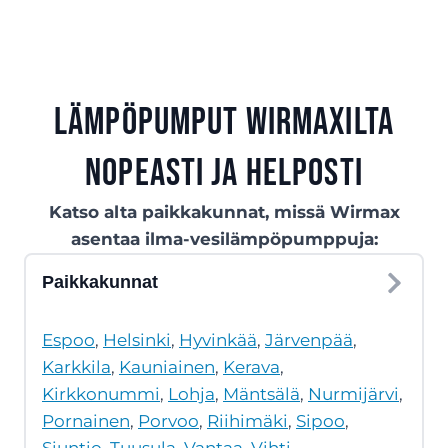
Lämpöpumput Wirmaxilta
nopeasti ja helposti
Katso alta paikkakunnat, missä Wirmax
asentaa ilma-vesilämpöpumppuja:
Paikkakunnat
Espoo
,
Helsinki
,
Hyvinkää
,
Järvenpää
,
Karkkila
,
Kauniainen
,
Kerava
,
Kirkkonummi
,
Lohja
,
Mäntsälä
,
Nurmijärvi
,
Pornainen
,
Porvoo
,
Riihimäki
,
Sipoo
,
Siuntio
,
Tuusula
,
Vantaa
,
Vihti