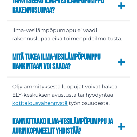
Tarvitseeko ilma-vesilämpöpumppu
rakennuslupaa?
Ilma-vesilämpöpumppu ei vaadi
rakennuslupaa eikä toimenpideilmoitusta.
Mitä tukea ilma-vesilämpöpumppu
hankintaan voi saada?
Öljylämmityksestä luopujat voivat hakea
ELY-keskuksen avustusta tai hyödyntää
kotitalousvähennystä
työn osuudesta.
Kannattaako ilma-vesilämpöpumppu ja
aurinkopaneelit yhdistää?