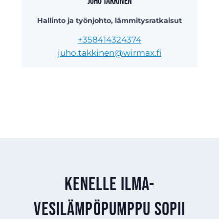
Juho Takkinen
Hallinto ja työnjohto, lämmitysratkaisut
+358414324374
juho.takkinen@wirmax.fi
Kenelle ilma-
vesilämpöpumppu sopii