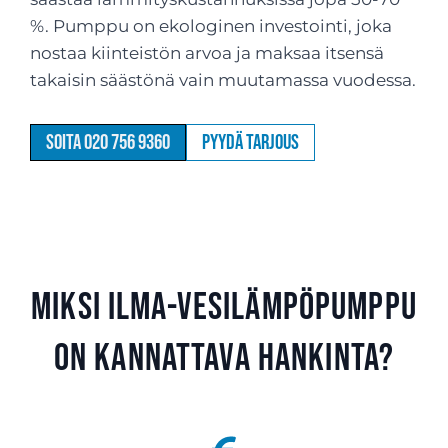
%. Pumppu on ekologinen investointi, joka
nostaa kiinteistön arvoa ja maksaa itsensä
takaisin säästönä vain muutamassa vuodessa.
Soita 020 756 9360
Pyydä tarjous
Miksi ilma-vesilämpöpumppu
on kannattava hankinta?