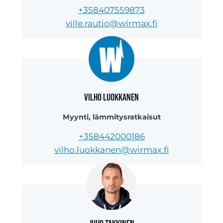
+358407559873
ville.rautio@wirmax.fi
Vilho Luokkanen
Myynti, lämmitysratkaisut
+358442000186
vilho.luokkanen@wirmax.fi