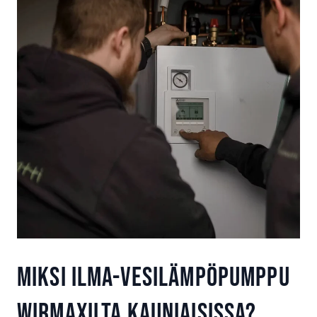
Miksi ilma-vesilämpöpumppu
Wirmaxilta Kauniaisissa?