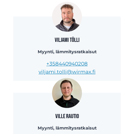
Viljami Tölli
Myynti, lämmitysratkaisut
+358440940208
viljami.tolli@wirmax.fi
Ville Rautio
Myynti, lämmitysratkaisut