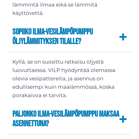
lämmintä ilmaa eikä se lämmitä
käyttövettä.
Sopiiko ilma-vesilämpöpumppu
öljylämmityksen tilalle?
Kyllä, se on suosittu ratkaisu öljystä
luovuttaessa. VILP hyödyntää olemassa
olevia vesipattereita, ja asennus on
edullisempi kuin maalämmössä, koska
porakaivoa ei tarvita.
Paljonko ilma-vesilämpöpumppu maksaa
asennettuna?