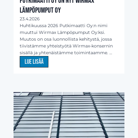
Putkimaatti Oy on nyt Wirmax
Lämpöpumput Oy
23.4.2026
Huhtikuussa 2026 Putkimaatti Oy:n nimi
muuttui Wirmax Lämpöpumput Oy:ksi.
Muutos on osa luonnollista kehitystä, jossa
tiivistämme yhteistyötä Wirmax-konsernin
sisällä ja yhtenäistämme toimintaamme. ...
Lue lisää