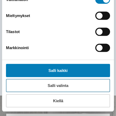
tehokkaasti. Työ valmistuu yleensä 2–3
valinta
päivässä. Lopuksi siivoamme jälkemme
ja opastamme sinut laitteen käyttöön.
Mieltymykset
LASKU JA HUOLTOSOPIMUS
7
Tilastot
Saat laskun vasta asennuksen
valmistuttua. Voit alkaa nauttia
Markkinointi
välittömästi tasaisesta lämmöstä ja
pienemmistä sähkölaskuista. Wirmax
tarjoaa ammattitaitoisen teknisen tuen
Salli kaikki
myös asennuksen jälkeen.
Salli valinta
Kiellä