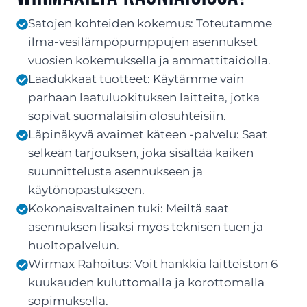
Satojen kohteiden kokemus: Toteutamme
ilma-vesilämpöpumppujen asennukset
vuosien kokemuksella ja ammattitaidolla.
Laadukkaat tuotteet: Käytämme vain
parhaan laatuluokituksen laitteita, jotka
sopivat suomalaisiin olosuhteisiin.
Läpinäkyvä avaimet käteen -palvelu: Saat
selkeän tarjouksen, joka sisältää kaiken
suunnittelusta asennukseen ja
käytönopastukseen.
Kokonaisvaltainen tuki: Meiltä saat
asennuksen lisäksi myös teknisen tuen ja
huoltopalvelun.
Wirmax Rahoitus: Voit hankkia laitteiston 6
kuukauden kuluttomalla ja korottomalla
sopimuksella.