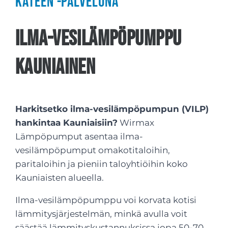
käteen -palveluna
Ilma-vesilämpöpumppu
Kauniainen
Harkitsetko ilma-vesilämpöpumpun (VILP)
hankintaa Kauniaisiin?
Wirmax
Lämpöpumput asentaa ilma-
vesilämpöpumput omakotitaloihin,
paritaloihin ja pieniin taloyhtiöihin koko
Kauniaisten alueella.
Ilma-vesilämpöpumppu voi korvata kotisi
lämmitysjärjestelmän, minkä avulla voit
säästää lämmityskustannuksissa jopa 50-70