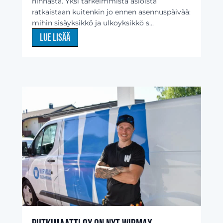
hinnasta. Yksi tärkeimmistä asioista
ratkaistaan kuitenkin jo ennen asennuspäivää:
mihin sisäyksikkö ja ulkoyksikkö s...
Lue lisää