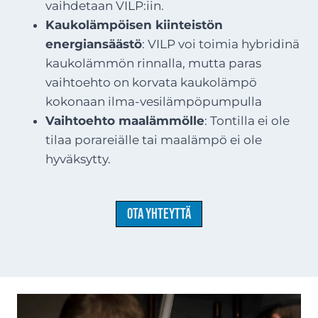
vaihdetaan VILP:iin.
Kaukolämpöisen kiinteistön
energiansäästö
: VILP voi toimia hybridinä
kaukolämmön rinnalla, mutta paras
vaihtoehto on korvata kaukolämpö
kokonaan ilma-vesilämpöpumpulla
Vaihtoehto maalämmölle
: Tontilla ei ole
tilaa porareiälle tai maalämpö ei ole
hyväksytty.
Ota yhteyttä