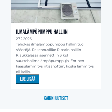
Ilmalämpöpumppu halliin
27.2.2026
Tehokas ilmalämpöpumppu halliin tuo
säästöjä. Rakennusliike Ripatin halliin
Klaukkalassa asennettiin 3 kpl
suurtehoilmalämpöpumppuja. Entinen
kaasulämmitys irtisanottiin, koska lämmitys
oli kallis...
Lue lisää
Kaikki uutiset