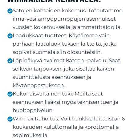
Satojen kohteiden kokemus: Toteutamme
ilma-vesilämpöpumppujen asennukset
vuosien kokemuksella ja ammattitaidolla.
Laadukkaat tuotteet: Käytämme vain
parhaan laatuluokituksen laitteita, jotka
sopivat suomalaisiin olosuhteisiin.
Läpinäkyvä avaimet käteen -palvelu: Saat
selkeän tarjouksen, joka sisältää kaiken
suunnittelusta asennukseen ja
käytönopastukseen.
Kokonaisvaltainen tuki: Meiltä saat
asennuksen lisäksi myös teknisen tuen ja
huoltopalvelun.
Wirmax Rahoitus: Voit hankkia laitteiston 6
kuukauden kuluttomalla ja korottomalla
sopimuksella.