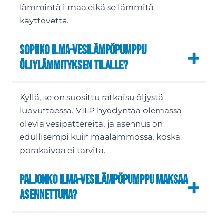
lämmintä ilmaa eikä se lämmitä
käyttövettä.
Sopiiko ilma-vesilämpöpumppu
öljylämmityksen tilalle?
Kyllä, se on suosittu ratkaisu öljystä
luovuttaessa. VILP hyödyntää olemassa
olevia vesipattereita, ja asennus on
edullisempi kuin maalämmössä, koska
porakaivoa ei tarvita.
Paljonko ilma-vesilämpöpumppu maksaa
asennettuna?