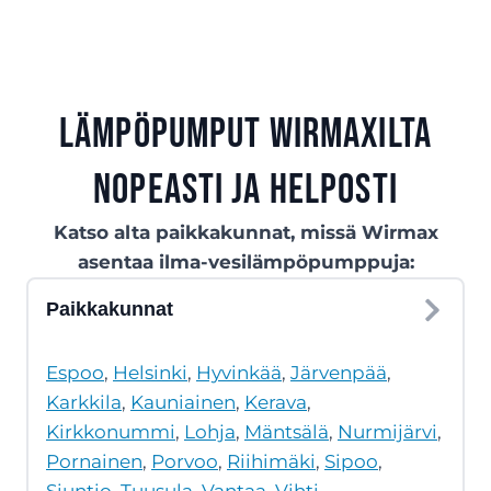
Lämpöpumput Wirmaxilta
nopeasti ja helposti
Katso alta paikkakunnat, missä Wirmax
asentaa ilma-vesilämpöpumppuja:
Paikkakunnat
Espoo
,
Helsinki
,
Hyvinkää
,
Järvenpää
,
Karkkila
,
Kauniainen
,
Kerava
,
Kirkkonummi
,
Lohja
,
Mäntsälä
,
Nurmijärvi
,
Pornainen
,
Porvoo
,
Riihimäki
,
Sipoo
,
Siuntio
,
Tuusula
,
Vantaa
,
Vihti