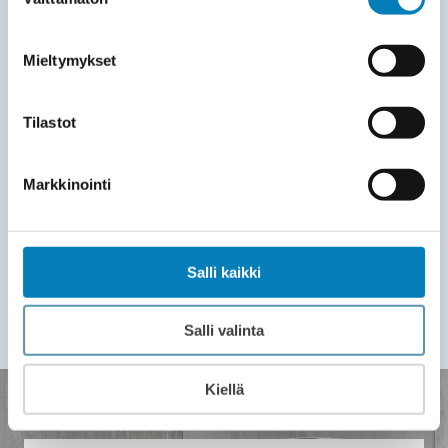
tehokkaasti. Työ valmistuu yleensä 2–3
valinta
päivässä. Lopuksi siivoamme jälkemme
ja opastamme sinut laitteen käyttöön.
Mieltymykset
LASKU JA HUOLTOSOPIMUS
7
Tilastot
Saat laskun vasta asennuksen
valmistuttua. Voit alkaa nauttia
Markkinointi
välittömästi tasaisesta lämmöstä ja
pienemmistä sähkölaskuista. Wirmax
tarjoaa ammattitaitoisen teknisen tuen
Salli kaikki
myös asennuksen jälkeen.
Salli valinta
Kiellä