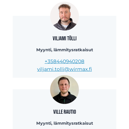
Viljami Tölli
Myynti, lämmitysratkaisut
+358440940208
viljami.tolli@wirmax.fi
Ville Rautio
Myynti, lämmitysratkaisut