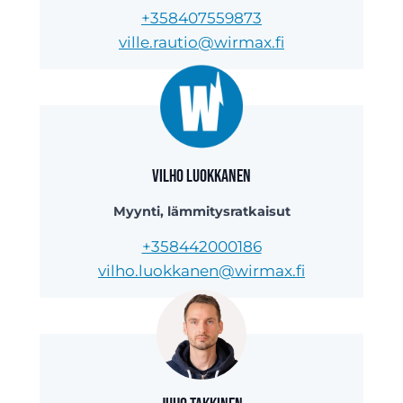
+358407559873
ville.rautio@wirmax.fi
Vilho Luokkanen
Myynti, lämmitysratkaisut
+358442000186
vilho.luokkanen@wirmax.fi