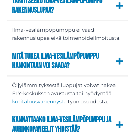
Tarvitseeko ilma-vesilämpöpumppu
rakennuslupaa?
Ilma-vesilämpöpumppu ei vaadi
rakennuslupaa eikä toimenpideilmoitusta.
Mitä tukea ilma-vesilämpöpumppu
hankintaan voi saada?
Öljylämmityksestä luopujat voivat hakea
ELY-keskuksen avustusta tai hyödyntää
kotitalousvähennystä
työn osuudesta.
Kannattaako ilma-vesilämpöpumppu ja
aurinkopaneelit yhdistää?