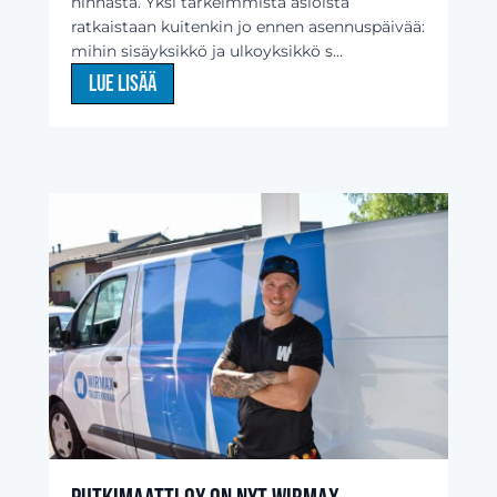
hinnasta. Yksi tärkeimmistä asioista
ratkaistaan kuitenkin jo ennen asennuspäivää:
mihin sisäyksikkö ja ulkoyksikkö s...
Lue lisää