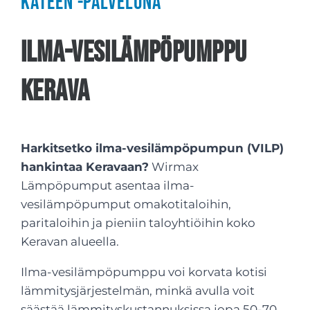
käteen -palveluna
Ilma-vesilämpöpumppu
Kerava
Harkitsetko ilma-vesilämpöpumpun (VILP)
hankintaa Keravaan?
Wirmax
Lämpöpumput asentaa ilma-
vesilämpöpumput omakotitaloihin,
paritaloihin ja pieniin taloyhtiöihin koko
Keravan alueella.
Ilma-vesilämpöpumppu voi korvata kotisi
lämmitysjärjestelmän, minkä avulla voit
säästää lämmityskustannuksissa jopa 50-70