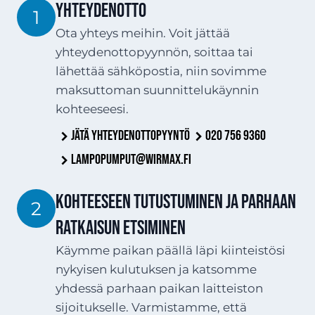
YHTEYDENOTTO
1
Ota yhteys meihin. Voit jättää
yhteydenottopyynnön, soittaa tai
lähettää sähköpostia, niin sovimme
maksuttoman suunnittelukäynnin
kohteeseesi.
Jätä yhteydenottopyyntö
020 756 9360
lampopumput@wirmax.fi
Kohteeseen tutustuminen ja parhaan
2
ratkaisun etsiminen
Käymme paikan päällä läpi kiinteistösi
nykyisen kulutuksen ja katsomme
yhdessä parhaan paikan laitteiston
sijoitukselle. Varmistamme, että