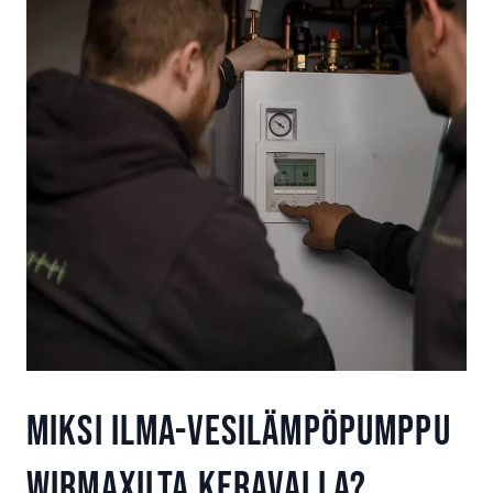
Miksi ilma-vesilämpöpumppu
Wirmaxilta Keravalla?