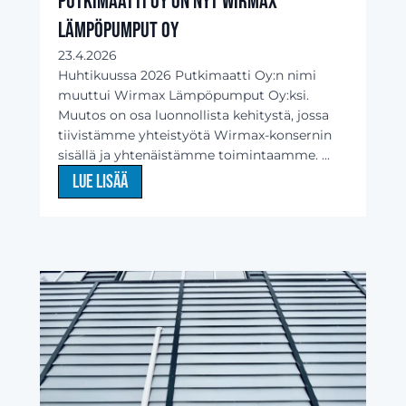
Putkimaatti Oy on nyt Wirmax
Lämpöpumput Oy
23.4.2026
Huhtikuussa 2026 Putkimaatti Oy:n nimi
muuttui Wirmax Lämpöpumput Oy:ksi.
Muutos on osa luonnollista kehitystä, jossa
tiivistämme yhteistyötä Wirmax-konsernin
sisällä ja yhtenäistämme toimintaamme. ...
Lue lisää