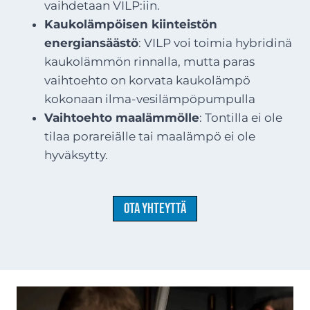
vaihdetaan VILP:iin.
Kaukolämpöisen kiinteistön
energiansäästö
: VILP voi toimia hybridinä
kaukolämmön rinnalla, mutta paras
vaihtoehto on korvata kaukolämpö
kokonaan ilma-vesilämpöpumpulla
Vaihtoehto maalämmölle
: Tontilla ei ole
tilaa porareiälle tai maalämpö ei ole
hyväksytty.
Ota yhteyttä