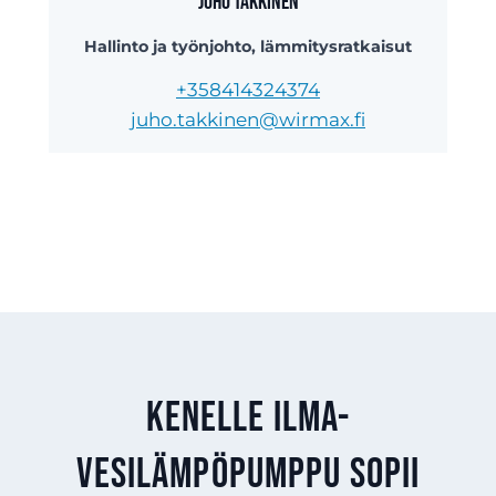
Juho Takkinen
Hallinto ja työnjohto, lämmitysratkaisut
+358414324374
juho.takkinen@wirmax.fi
Kenelle ilma-
vesilämpöpumppu sopii