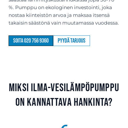
%. Pumppu on ekologinen investointi, joka
nostaa kiinteistön arvoa ja maksaa itsensä
takaisin säästönä vain muutamassa vuodessa.
Soita 020 756 9360
Pyydä tarjous
Miksi ilma-vesilämpöpumppu
on kannattava hankinta?