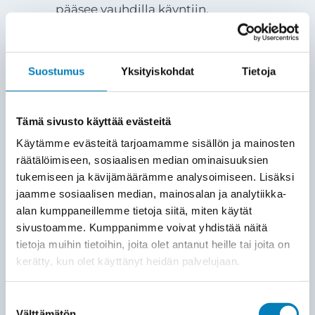
pääsee vauhdilla käyntiin.
Laitteiston asennus
5
Suostumus
Yksityiskohdat
Tietoja
Asennamme ulkoyksikön ja sisäyksikön
(tai ohjausyksikön) sovitun
suunnitelman mukaisesti. Käytämme
Tämä sivusto käyttää evästeitä
laadukkaita asennustarvikkeita ja
Käytämme evästeitä tarjoamamme sisällön ja mainosten
varmistamme, että kaikki läpiviennit ja
räätälöimiseen, sosiaalisen median ominaisuuksien
kytkennät tehdään siististi ja
tukemiseen ja kävijämäärämme analysoimiseen. Lisäksi
huolellisesti.
jaamme sosiaalisen median, mainosalan ja analytiikka-
alan kumppaneillemme tietoja siitä, miten käytät
sivustoamme. Kumppanimme voivat yhdistää näitä
KÄYTTÖÖNOTTO ja opastus
6
tietoja muihin tietoihin, joita olet antanut heille tai joita on
Lämpöpumppu kytketään rakennuksen
kerätty, kun olet käyttänyt heidän palvelujaan.
lämmitysverkostoon ja säädetään
toimimaan mahdollisimman
Suostumuksen
Välttämätön