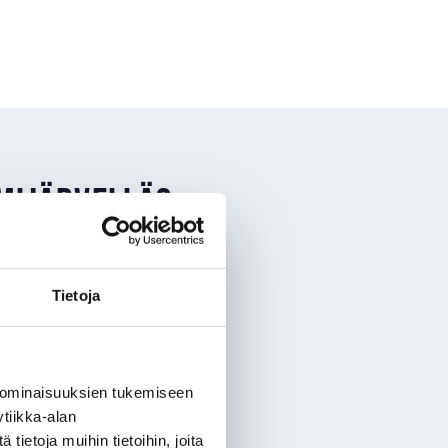
mijärvellä?
n, joissa on
Tietoja
itys. Sinulla voi
yn hinta tekee
 ominaisuuksien tukemiseen
tiikka-alan
ietoja muihin tietoihin, joita
anha vesikiertoinen