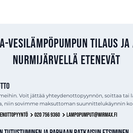
ma-vesilämpöpumpun tilaus ja
Nurmijärvellä etenevät
TTO
meihin. Voit jättää yhteydenottopyynnön, soittaa tai 
a, niin sovimme maksuttoman suunnittelukäynnin ko
denottopyyntö
020 756 9360
lampopumput@wirmax.fi
n tutustuminen ja parhaan ratkaisun etsiminen