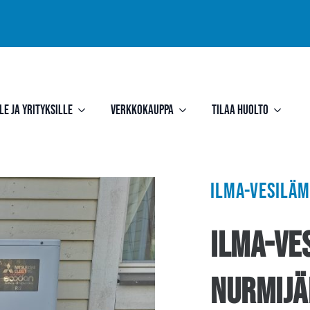
le ja yrityksille
Verkkokauppa
Tilaa huolto
Ilma-vesilä
Ilma-ve
Nurmijä