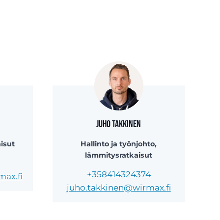
Juho Takkinen
isut
Hallinto ja työnjohto,
lämmitysratkaisut
+358414324374
max.fi
juho.takkinen@wirmax.fi