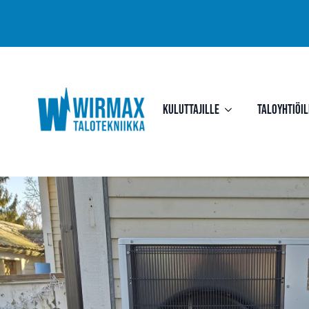
Kuluttajille
Taloyhtiöil