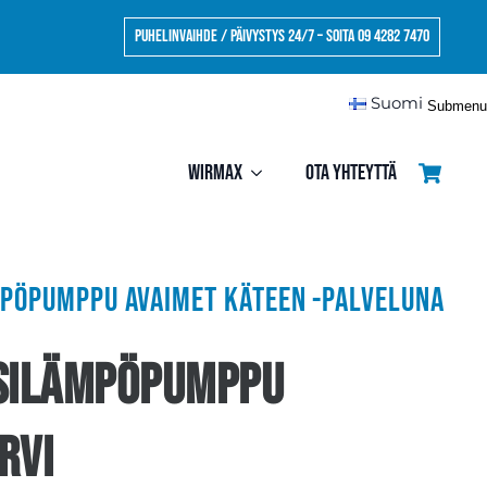
Puhelinvaihde / Päivystys 24/7 – Soita 09 4282 7470
Suomi
Submenu
Wirmax
Ota yhteyttä
mpöpumppu avaimet käteen -palveluna
silämpöpumppu
rvi