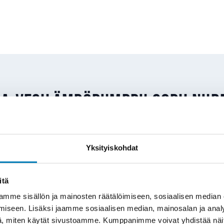
ma-vesilämpöpumppu sopii Nur
pii Nurmijärvellä erityisesti omakoti- ja paritaloihi
Yksityiskohdat
ärjestelmä – joko vesikiertoiset patterit tai lattialämm
anlainen tilanne:
itä
vaihto
: Öljykattilan käyttöikä on lopussa tai polttoölj
mme sisällön ja mainosten räätälöimiseen, sosiaalisen median
sta. VILP korvaa öljykattilan kokonaan.
iseen. Lisäksi jaamme sosiaalisen median, mainosalan ja analy
, miten käytät sivustoamme. Kumppanimme voivat yhdistää näitä t
ityksen modernisointi
: Suora sähkölämmitys tai v