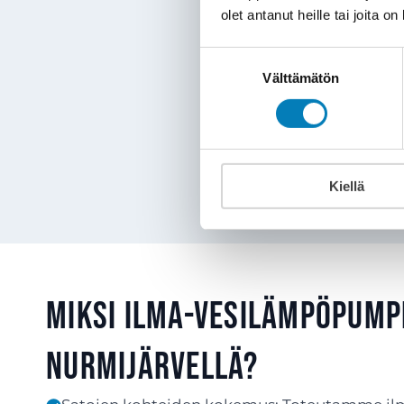
olet antanut heille tai joita o
sähkökattila vaihde
Kaukolämpöisen k
Suostumuksen
rinnalla, mutta p
Välttämätön
valinta
Vaihtoehto maal
Kiellä
Miksi ilma-vesilämpöpump
Nurmijärvellä?