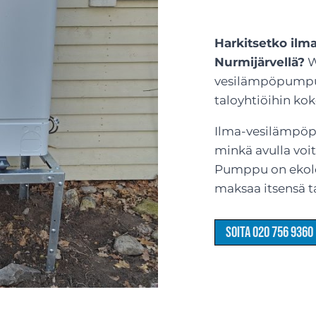
Harkitsetko il
Nurmijärvellä?
W
vesilämpöpumput 
taloyhtiöihin ko
Ilma-vesilämpöp
minkä avulla voi
Pumppu on ekolog
maksaa itsensä t
Soita 020 756 9360