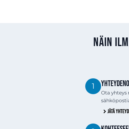
Näin il
YHTEYDENO
1
Ota yhteys 
sähköposti
Jätä yhtey
Kohteesee