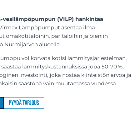
ma-vesilämpöpumpun (VILP) hankintaa
irmax Lämpöpumput asentaa ilma-
omakotitaloihin, paritaloihin ja pieniin
ko Nurmijärven alueella.
umppu voi korvata kotisi lämmitysjärjestelmän,
t säästää lämmityskustannuksissa jopa 50-70 %.
inen investointi, joka nostaa kiinteistön arvoa ja
akaisin säästönä vain muutamassa vuodessa.
Pyydä tarjous