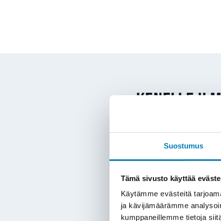
Kenelle il
Ilma-vesilämpöpumppu so
Suostumus
vesikiertoinen lämmitysj
esimerkiksi olla seuraav
Tämä sivusto käyttää eväste
Öljylämmityksen 
Käytämme evästeitä tarjoama
lämmityksestä kalli
ja kävijämäärämme analysoim
kumppaneillemme tietoja siitä
Vanhan sähkölämm