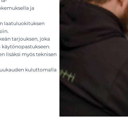
ma-
kemuksella ja
n laatuluokituksen
iin.
keän tarjouksen, joka
ja käytönopastukseen.
en lisäksi myös teknisen
 kuukauden kuluttomalla