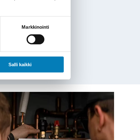
inä kaukolämmön
ma-vesilämpöpumpulla
Markkinointi
ei ole hyväksytty.
Salli kaikki