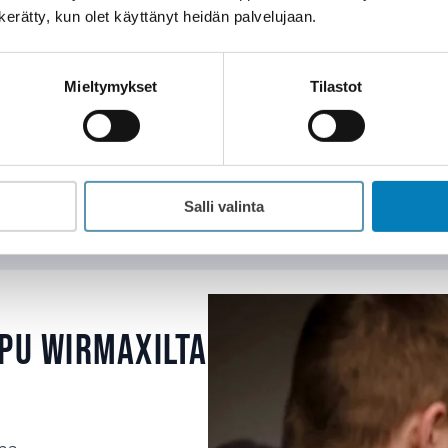
n kerätty, kun olet käyttänyt heidän palvelujaan.
taan VILP:iin.
iinteistön energiansäästö
: VILP voi toimia hybrid
aras vaihtoehto on korvata kaukolämpö kokonaan il
Mieltymykset
Tilastot
ämmölle
: Tontilla ei ole tilaa porareiälle tai maalämpö 
Ota yhteyttä
Salli valinta
pu Wirmaxilta