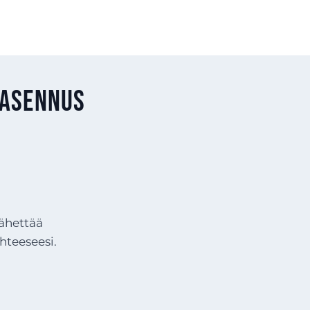
 asennus
lähettää
hteeseesi.