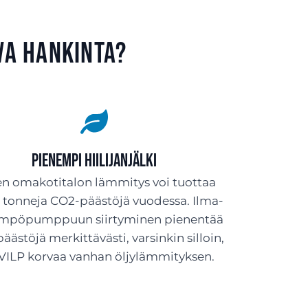
va hankinta?
Pienempi hiilijanjälki
n omakotitalon lämmitys voi tuottaa
a tonneja CO2-päästöjä vuodessa. Ilma-
ämpöpumppuun siirtyminen pienentää
päästöjä merkittävästi, varsinkin silloin,
VILP korvaa vanhan öljylämmityksen.