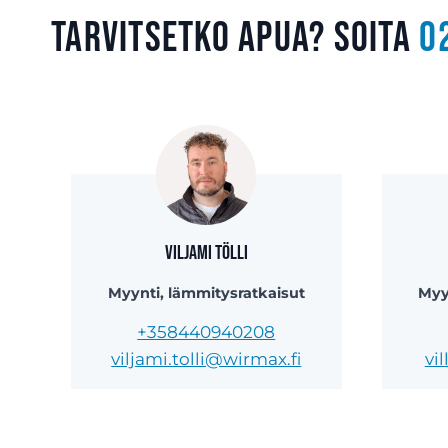
Tarvitsetko apua? Soita
0
Viljami Tölli
Myynti, lämmitysratkaisut
Myy
+358440940208
viljami.tolli@wirmax.fi
vi