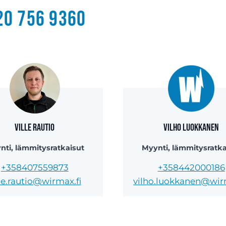
20 756 9360
Ville Rautio
Vilho Luokkanen
nti, lämmitysratkaisut
Myynti, lämmitysratka
+358407559873
+358442000186
lle.rautio@wirmax.fi
vilho.luokkanen@wir