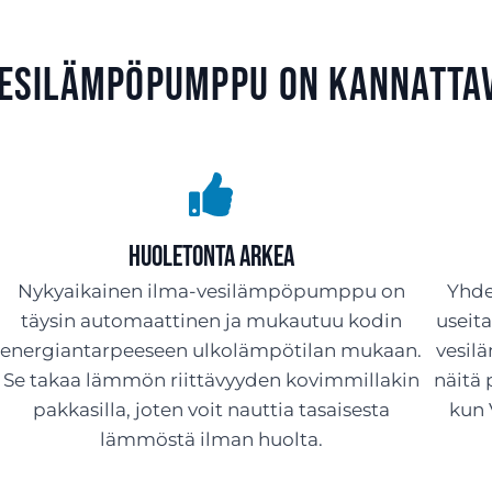
vesilämpöpumppu on kannatta
Huoletonta arkea
Nykyaikainen ilma-vesilämpöpumppu on
Yhde
täysin automaattinen ja mukautuu kodin
useit
energiantarpeeseen ulkolämpötilan mukaan.
vesil
Se takaa lämmön riittävyyden kovimmillakin
näitä 
pakkasilla, joten voit nauttia tasaisesta
kun 
lämmöstä ilman huolta.