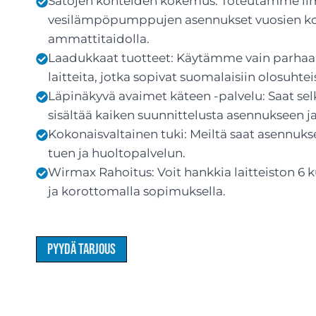
Satojen kohteiden kokemus: Toteutamme il
vesilämpöpumppujen asennukset vuosien ko
ammattitaidolla.
Laadukkaat tuotteet: Käytämme vain parhaa
laitteita, jotka sopivat suomalaisiin olosuhteis
Läpinäkyvä avaimet käteen -palvelu: Saat sel
sisältää kaiken suunnittelusta asennukseen 
Kokonaisvaltainen tuki: Meiltä saat asennuks
tuen ja huoltopalvelun.
Wirmax Rahoitus: Voit hankkia laitteiston 6
ja korottomalla sopimuksella.
Pyydä tarjous