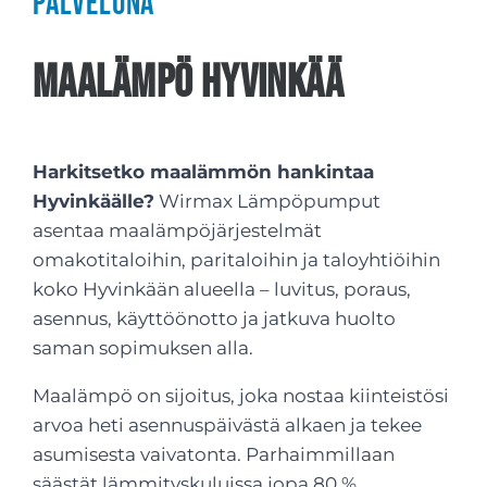
palveluna
Maalämpö Hyvinkää
Harkitsetko maalämmön hankintaa
Hyvinkäälle?
Wirmax Lämpöpumput
asentaa maalämpöjärjestelmät
omakotitaloihin, paritaloihin ja taloyhtiöihin
koko Hyvinkään alueella – luvitus, poraus,
asennus, käyttöönotto ja jatkuva huolto
saman sopimuksen alla.
Maalämpö on sijoitus, joka nostaa kiinteistösi
arvoa heti asennuspäivästä alkaen ja tekee
asumisesta vaivatonta. Parhaimmillaan
säästät lämmityskuluissa jopa 80 %.