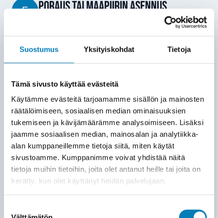
PORAUS TAI MAAPIIRIN ASENNUS
5
Toteutamme keruujärjestelmän valitun
tavan mukaan: joko poraamalla
energiakaivon tai kaivamalla maapiirin
Suostumus
Yksityiskohdat
Tietoja
tontillesi. Käytämme ammattitaitoista
kalustoa, joka minimoi pihan vauriot.
Tämä sivusto käyttää evästeitä
Käytämme evästeitä tarjoamamme sisällön ja mainosten
TYÖMAAN VALMISTUMINEN JA
6
räätälöimiseen, sosiaalisen median ominaisuuksien
KÄYTTÖÖNOTTO
tukemiseen ja kävijämäärämme analysoimiseen. Lisäksi
jaamme sosiaalisen median, mainosalan ja analytiikka-
Lämpöpumppu asennetaan ja
alan kumppaneillemme tietoja siitä, miten käytät
kytketään kiinteistön
sivustoamme. Kumppanimme voivat yhdistää näitä
lämmitysjärjestelmään. Asennus
tietoja muihin tietoihin, joita olet antanut heille tai joita on
sisätiloissa vie yleensä 1–2 päivää.
kerätty, kun olet käyttänyt heidän palvelujaan.
Lopuksi siivoamme jälkemme ja
annamme perusteellisen
Suostumuksen
Välttämätön