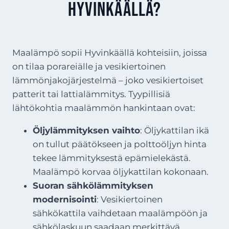
Hyvinkäällä?
Maalämpö sopii Hyvinkäällä kohteisiin, joissa
on tilaa porareiälle ja vesikiertoinen
lämmönjakojärjestelmä – joko vesikiertoiset
patterit tai lattialämmitys. Tyypillisiä
lähtökohtia maalämmön hankintaan ovat:
Öljylämmityksen vaihto
: Öljykattilan ikä
on tullut päätökseen ja polttoöljyn hinta
tekee lämmityksestä epämielekästä.
Maalämpö korvaa öljykattilan kokonaan.
Suoran sähkölämmityksen
modernisointi
: Vesikiertoinen
sähkökattila vaihdetaan maalämpöön ja
sähkölaskuun saadaan merkittävä