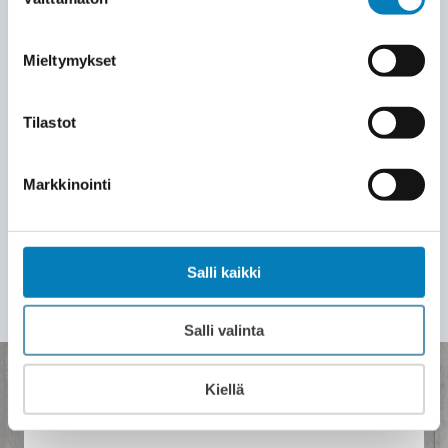
käyttöopastuksen järjestelmään.
valinta
LASKU JA HUOLTOSOPIMUS
Mieltymykset
7
Saat laskun asennuksen jälkeen. Voit
nauttia välittömästi pienemmistä
Tilastot
sähkölaskuista. Wirmax pysyy
kumppaninasi myös jatkossa – meiltä
Markkinointi
saat ammattitaitoisen
maalämpöpumpun huollon
ja teknisen
tuen.
Salli kaikki
Salli valinta
Kiellä