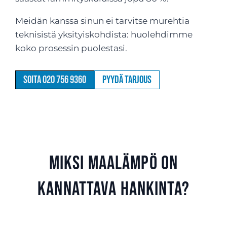
Meidän kanssa sinun ei tarvitse murehtia
teknisistä yksityiskohdista: huolehdimme
koko prosessin puolestasi.
Soita 020 756 9360
Pyydä tarjous
Miksi maalämpö on
kannattava hankinta?