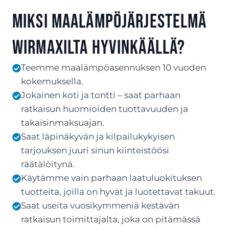
Miksi maalämpöjärjestelmä
Wirmaxilta Hyvinkäällä?
Teemme maalämpöasennuksen 10 vuoden
kokemuksella.
Jokainen koti ja tontti – saat parhaan
ratkaisun huomioiden tuottavuuden ja
takaisinmaksuajan.
Saat läpinäkyvän ja kilpailukykyisen
tarjouksen juuri sinun kiinteistöösi
räätälöitynä.
Käytämme vain parhaan laatuluokituksen
tuotteita, joilla on hyvät ja luotettavat takuut.
Saat useita vuosikymmeniä kestävän
ratkaisun toimittajalta, joka on pitämässä