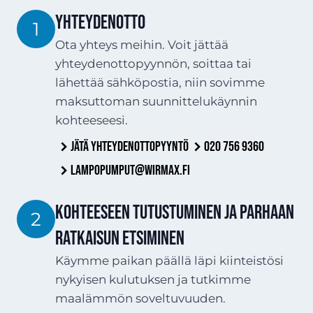
YHTEYDENOTTO
1
Ota yhteys meihin. Voit jättää
yhteydenottopyynnön, soittaa tai
lähettää sähköpostia, niin sovimme
maksuttoman suunnittelukäynnin
kohteeseesi.
Jätä yhteydenottopyyntö
020 756 9360
lampopumput@wirmax.fi
Kohteeseen tutustuminen ja parhaan
2
ratkaisun etsiminen
Käymme paikan päällä läpi kiinteistösi
nykyisen kulutuksen ja tutkimme
maalämmön soveltuvuuden.