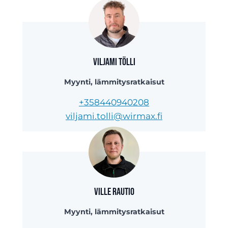
Viljami Tölli
Myynti, lämmitysratkaisut
+358440940208
viljami.tolli@wirmax.fi
Ville Rautio
Myynti, lämmitysratkaisut