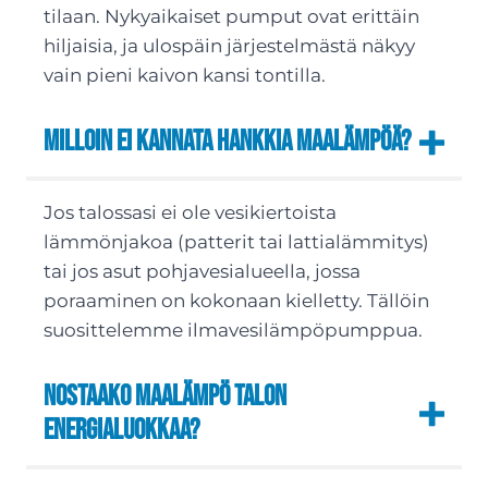
tilaan. Nykyaikaiset pumput ovat erittäin
hiljaisia, ja ulospäin järjestelmästä näkyy
vain pieni kaivon kansi tontilla.
Milloin ei kannata hankkia maalämpöä?
Jos talossasi ei ole vesikiertoista
lämmönjakoa (patterit tai lattialämmitys)
tai jos asut pohjavesialueella, jossa
poraaminen on kokonaan kielletty. Tällöin
suosittelemme ilmavesilämpöpumppua.
Nostaako maalämpö talon
energialuokkaa?