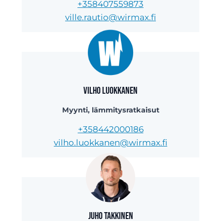
+358407559873
ville.rautio@wirmax.fi
Vilho Luokkanen
Myynti, lämmitysratkaisut
+358442000186
vilho.luokkanen@wirmax.fi
Juho Takkinen