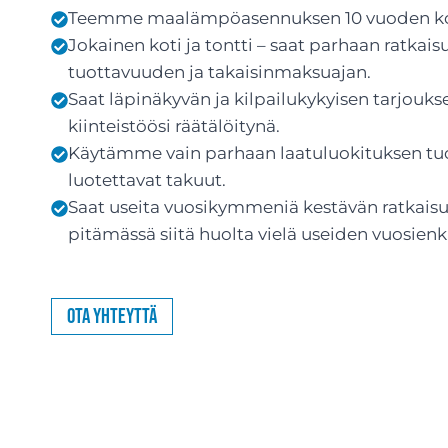
Teemme maalämpöasennuksen 10 vuoden ko
Jokainen koti ja tontti – saat parhaan ratka
tuottavuuden ja takaisinmaksuajan.
Saat läpinäkyvän ja kilpailukykyisen tarjouks
kiinteistöösi räätälöitynä.
Käytämme vain parhaan laatuluokituksen tuott
luotettavat takuut.
Saat useita vuosikymmeniä kestävän ratkaisun
pitämässä siitä huolta vielä useiden vuosienk
Ota yhteyttä