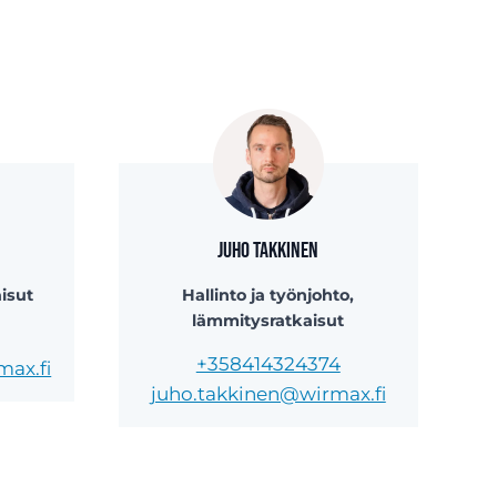
Juho Takkinen
isut
Hallinto ja työnjohto,
lämmitysratkaisut
+358414324374
max.fi
juho.takkinen@wirmax.fi