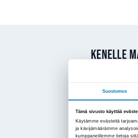
Kenelle m
Maalämpö sopii Karkkilas
lämmönjakojärjestelmä – 
Suostumus
maalämmön hankintaan
Tämä sivusto käyttää eväste
Öljylämmityksen 
lämmityksestä epä
Käytämme evästeitä tarjoama
Suoran sähkölämm
ja kävijämäärämme analysoim
kumppaneillemme tietoja siitä
maalämpöön ja säh