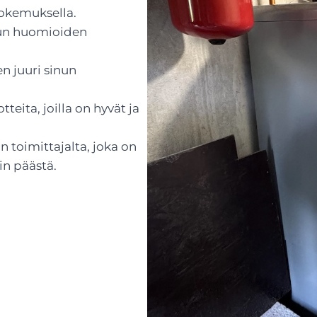
kemuksella.
isun huomioiden
en juuri sinun
eita, joilla on hyvät ja
 toimittajalta, joka on
in päästä.