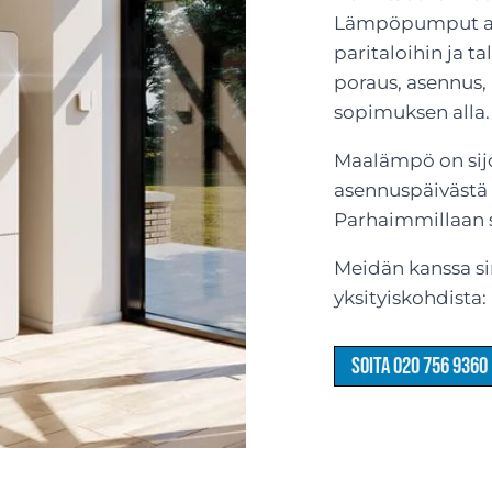
Lämpöpumput ase
paritaloihin ja ta
poraus, asennus,
sopimuksen alla.
Maalämpö on sijoi
asennuspäivästä 
Parhaimmillaan s
Meidän kanssa sin
yksityiskohdista
Soita 020 756 9360