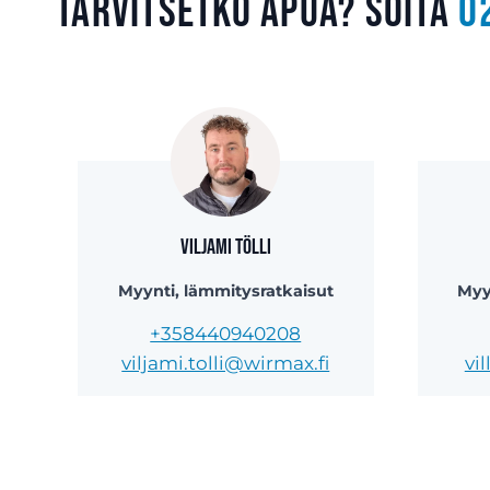
Tarvitsetko apua? Soita
0
Viljami Tölli
Myynti, lämmitysratkaisut
Myy
+358440940208
viljami.tolli@wirmax.fi
vi