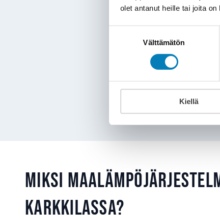
olet antanut heille tai joita o
Vanhan maalämpöj
elinkaarensa pääss
Suostumuksen
Välttämätön
valinta
Jos maalämpökaivon por
tilalle
ilma-vesilämpö
Kiellä
Miksi maalämpöjärjestel
Karkkilassa?