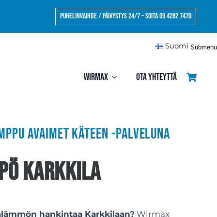
Puhelinvaihde / Päivystys 24/7 – Soita 09 4282 7470
Suomi
Submenu
Wirmax
Ota yhteyttä
ppu avaimet käteen -palveluna
pö Karkkila
alämmön hankintaa Karkkilaan?
Wirmax