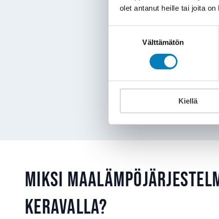
olet antanut heille tai joita o
Vanhan maalämpöj
elinkaarensa pääss
Suostumuksen
Välttämätön
valinta
Jos maalämpökaivon por
tilalle
ilma-vesilämpö
Kiellä
Miksi maalämpöjärjestel
Keravalla?