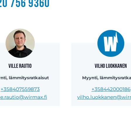
20 756 9360
Ville Rautio
Vilho Luokkanen
nti, lämmitysratkaisut
Myynti, lämmitysratka
+358407559873
+358442000186
lle.rautio@wirmax.fi
vilho.luokkanen@wir