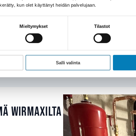
n kerätty, kun olet käyttänyt heidän palvelujaan.
ärjestelmän vaihto uuteen
: Moni alkuperäinen lait
ä. Uusi järjestelmä parantaa hyötysuhdetta ja ehkäise
Mieltymykset
Tilastot
aaminen ei ole mahdollista, asiantuntijamme auttav
pumpun
.
Ota yhteyttä
Salli valinta
mä Wirmaxilta