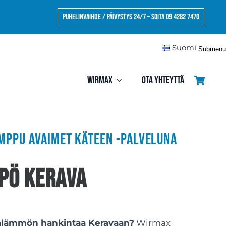
Puhelinvaihde / Päivystys 24/7 – Soita 09 4282 7470
Suomi
Submenu
Wirmax
Ota yhteyttä
ppu avaimet käteen -palveluna
pö Kerava
alämmön hankintaa Keravaan?
Wirmax