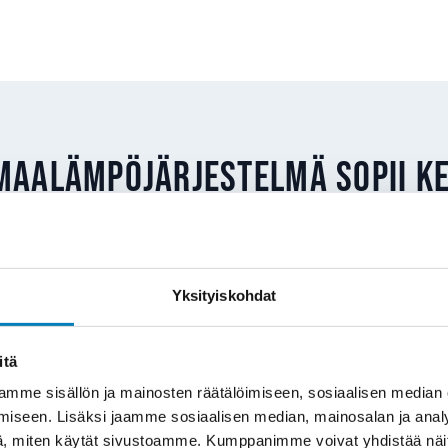
maalämpöjärjestelmä sopii K
 kohteisiin, joissa on tilaa porareiälle ja vesikiertoin
joko vesikiertoiset patterit tai lattialämmitys. Tyypil
Yksityiskohdat
 ovat:
itä
vaihto
: Öljykattilan ikä on tullut päätökseen ja poltto
mielekästä. Maalämpö korvaa öljykattilan kokonaan.
mme sisällön ja mainosten räätälöimiseen, sosiaalisen median
ityksen modernisointi
: Vesikiertoinen sähkökattila
iseen. Lisäksi jaamme sosiaalisen median, mainosalan ja analy
, miten käytät sivustoamme. Kumppanimme voivat yhdistää näitä t
kölaskuun saadaan merkittävä pudotus.