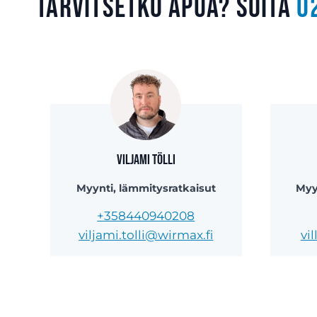
Tarvitsetko apua? Soita
0
Viljami Tölli
Myynti, lämmitysratkaisut
Myy
+358440940208
viljami.tolli@wirmax.fi
vi