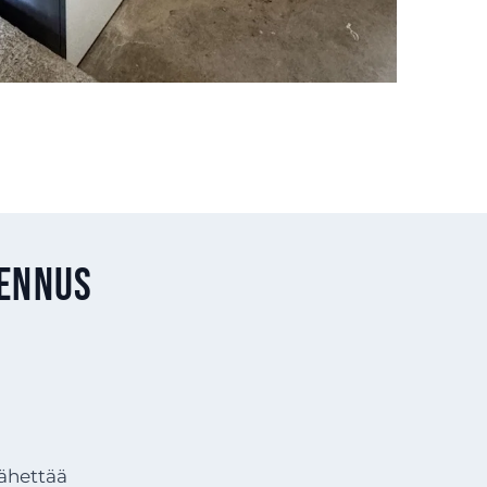
sennus
lähettää