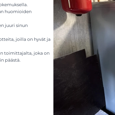
kemuksella.
isun huomioiden
en juuri sinun
eita, joilla on hyvät ja
 toimittajalta, joka on
in päästä.