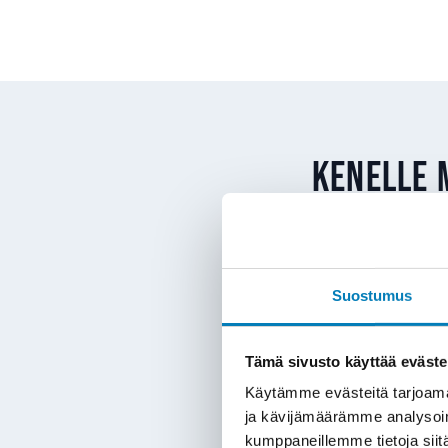
Kenelle 
Maalämpö sopii Keravalla
lämmönjakojärjestelmä – 
Suostumus
maalämmön hankintaan
Tämä sivusto käyttää eväste
Öljylämmityksen 
lämmityksestä epä
Käytämme evästeitä tarjoama
Suoran sähkölämm
ja kävijämäärämme analysoim
kumppaneillemme tietoja siitä
maalämpöön ja säh