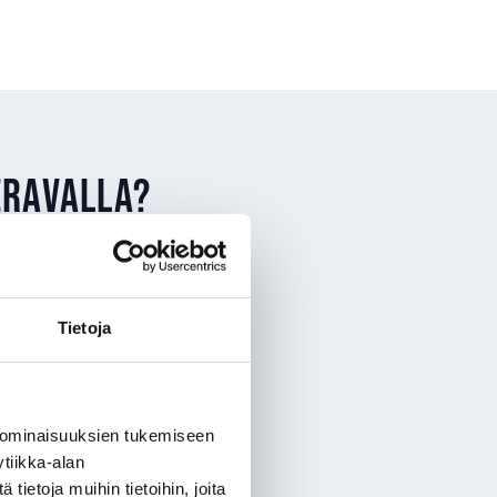
eravalla?
en
lisiä lähtökohtia
Tietoja
öljyn hinta tekee
 ominaisuuksien tukemiseen
 vaihdetaan
tiikka-alan
ietoja muihin tietoihin, joita