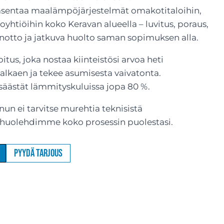
ntaa maalämpöjärjestelmät omakotitaloihin,
aloyhtiöihin koko Keravan alueella – luvitus, poraus,
notto ja jatkuva huolto saman sopimuksen alla.
tus, joka nostaa kiinteistösi arvoa heti
alkaen ja tekee asumisesta vaivatonta.
äästät lämmityskuluissa jopa 80 %.
un ei tarvitse murehtia teknisistä
: huolehdimme koko prosessin puolestasi.
Pyydä tarjous