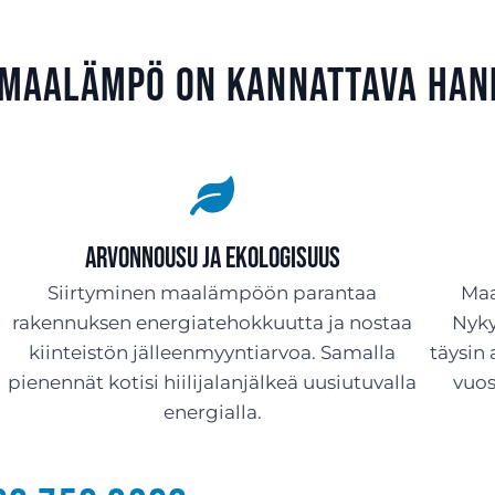
 maalämpö on kannattava han
Arvonnousu ja ekologisuus
Siirtyminen maalämpöön parantaa
Maa
rakennuksen energiatehokkuutta ja nostaa
Nyky
kiinteistön jälleenmyyntiarvoa. Samalla
täysin
pienennät kotisi hiilijalanjälkeä uusiutuvalla
vuo
energialla.