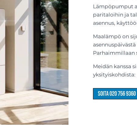
Lämpöpumput ase
paritaloihin ja t
asennus, käyttöö
Maalämpö on sijoi
asennuspäivästä 
Parhaimmillaan s
Meidän kanssa sin
yksityiskohdista
Soita 020 756 9360