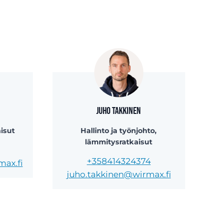
Juho Takkinen
isut
Hallinto ja työnjohto,
lämmitysratkaisut
+358414324374
max.fi
juho.takkinen@wirmax.fi