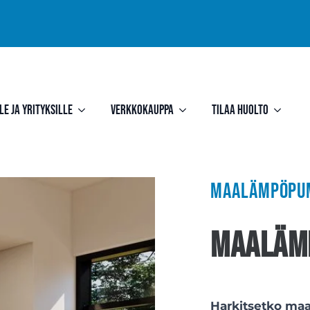
le ja yrityksille
Verkkokauppa
Tilaa huolto
Maalämpöpum
Maaläm
Harkitsetko ma