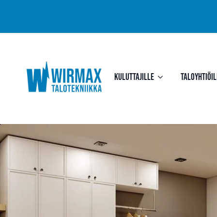
Kuluttajille
Taloyhtiöil