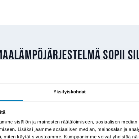
maalämpöjärjestelmä sopii Si
a kohteisiin, joissa on tilaa porareiälle ja vesikiertoi
joko vesikiertoiset patterit tai lattialämmitys. Tyypil
Yksityiskohdat
 ovat:
itä
vaihto
: Öljykattilan ikä on tullut päätökseen ja poltto
mielekästä. Maalämpö korvaa öljykattilan kokonaan.
mme sisällön ja mainosten räätälöimiseen, sosiaalisen median
ityksen modernisointi
: Vesikiertoinen sähkökattila
iseen. Lisäksi jaamme sosiaalisen median, mainosalan ja analy
, miten käytät sivustoamme. Kumppanimme voivat yhdistää näitä t
kölaskuun saadaan merkittävä pudotus.