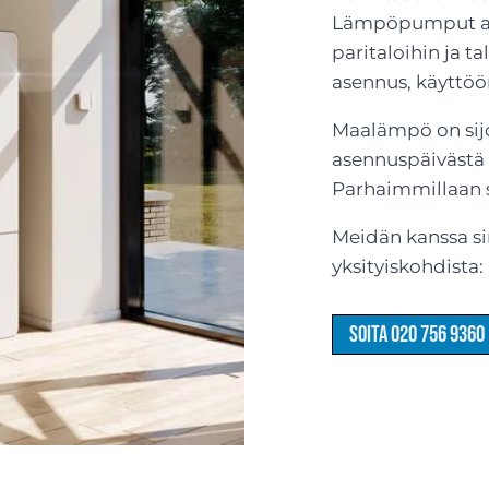
Lämpöpumput ase
paritaloihin ja ta
asennus, käyttöö
Maalämpö on sijoi
asennuspäivästä 
Parhaimmillaan s
Meidän kanssa sin
yksityiskohdista
Soita 020 756 9360