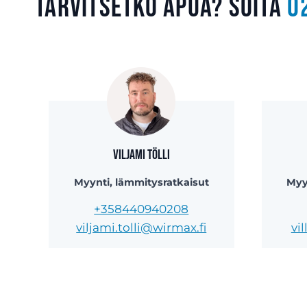
Tarvitsetko apua? Soita
0
Viljami Tölli
Myynti, lämmitysratkaisut
Myy
+358440940208
viljami.tolli@wirmax.fi
vi