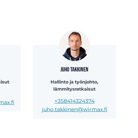
Juho Takkinen
isut
Hallinto ja työnjohto,
lämmitysratkaisut
+358414324374
max.fi
juho.takkinen@wirmax.fi