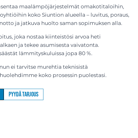
ntaa maalämpöjärjestelmät omakotitaloihin,
loyhtiöihin koko Siuntion alueella – luvitus, poraus,
notto ja jatkuva huolto saman sopimuksen alla.
tus, joka nostaa kiinteistösi arvoa heti
alkaen ja tekee asumisesta vaivatonta.
äästät lämmityskuluissa jopa 80 %.
un ei tarvitse murehtia teknisistä
: huolehdimme koko prosessin puolestasi.
Pyydä tarjous