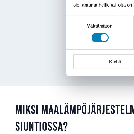
olet antanut heille tai joita o
Vanhan maalämpöj
elinkaarensa pääss
Suostumuksen
Välttämätön
valinta
Jos maalämpökaivon por
tilalle
ilma-vesilämpö
Kiellä
Miksi maalämpöjärjestel
Siuntiossa?