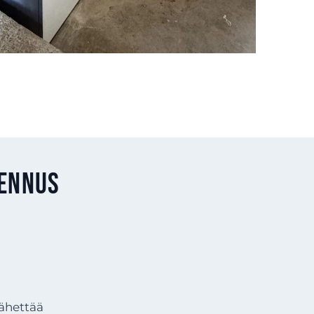
sennus
lähettää