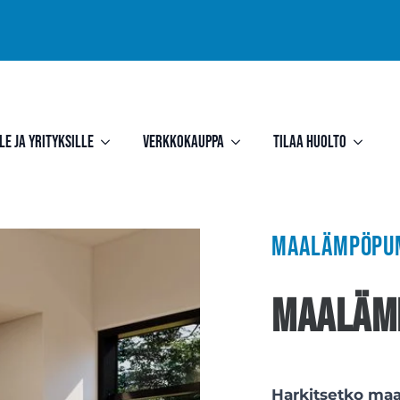
le ja yrityksille
Verkkokauppa
Tilaa huolto
Maalämpöpum
Maalämp
Harkitsetko ma