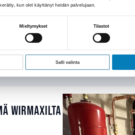
n kerätty, kun olet käyttänyt heidän palvelujaan.
ärjestelmän vaihto uuteen
: Moni alkuperäinen lait
ä. Uusi järjestelmä parantaa hyötysuhdetta ja ehkäise
Mieltymykset
Tilastot
aaminen ei ole mahdollista, asiantuntijamme auttav
pumpun
.
Ota yhteyttä
Salli valinta
mä Wirmaxilta