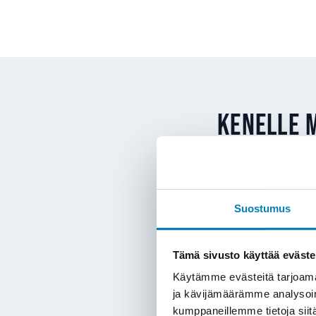
Kenelle 
Maalämpö sopii Siuntioss
lämmönjakojärjestelmä – 
Suostumus
maalämmön hankintaan
Tämä sivusto käyttää eväste
Öljylämmityksen 
lämmityksestä epä
Käytämme evästeitä tarjoama
Suoran sähkölämm
ja kävijämäärämme analysoim
kumppaneillemme tietoja siitä
maalämpöön ja säh