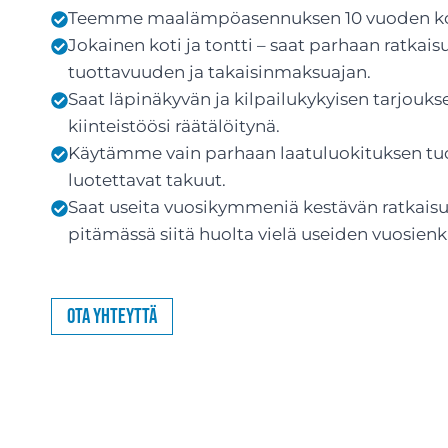
Teemme maalämpöasennuksen 10 vuoden ko
Jokainen koti ja tontti – saat parhaan ratka
tuottavuuden ja takaisinmaksuajan.
Saat läpinäkyvän ja kilpailukykyisen tarjouks
kiinteistöösi räätälöitynä.
Käytämme vain parhaan laatuluokituksen tuott
luotettavat takuut.
Saat useita vuosikymmeniä kestävän ratkaisun
pitämässä siitä huolta vielä useiden vuosienk
Ota yhteyttä