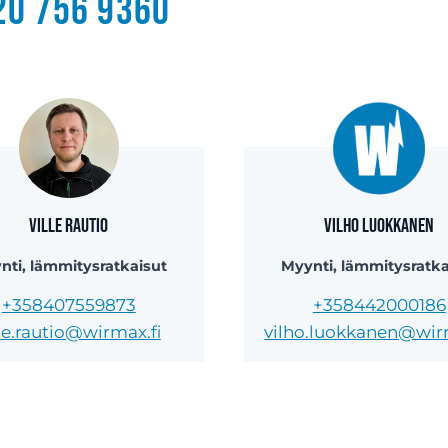
20 756 9360
Ville Rautio
Vilho Luokkanen
nti, lämmitysratkaisut
Myynti, lämmitysratka
+358407559873
+358442000186
lle.rautio@wirmax.fi
vilho.luokkanen@wir