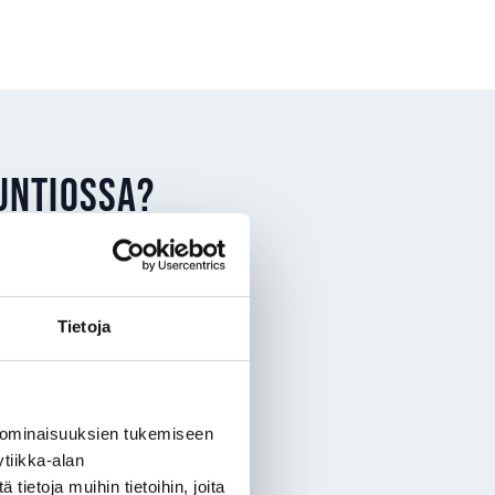
untiossa?
nen
lisiä lähtökohtia
Tietoja
öljyn hinta tekee
 ominaisuuksien tukemiseen
 vaihdetaan
tiikka-alan
ietoja muihin tietoihin, joita