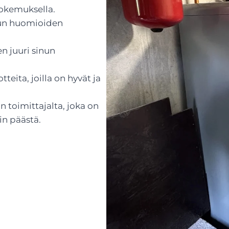
kemuksella.
isun huomioiden
en juuri sinun
eita, joilla on hyvät ja
 toimittajalta, joka on
in päästä.