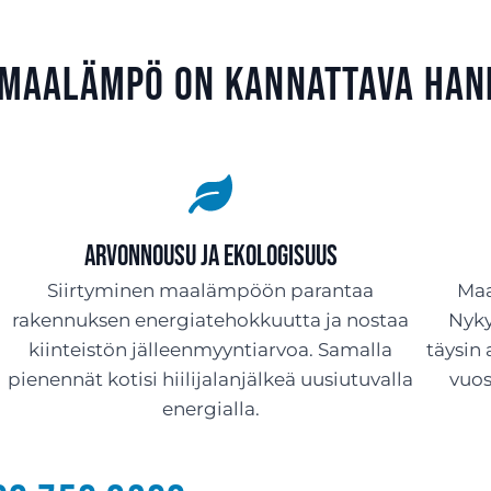
 maalämpö on kannattava han
Arvonnousu ja ekologisuus
Siirtyminen maalämpöön parantaa
Maa
rakennuksen energiatehokkuutta ja nostaa
Nyky
kiinteistön jälleenmyyntiarvoa. Samalla
täysin
pienennät kotisi hiilijalanjälkeä uusiutuvalla
vuo
energialla.