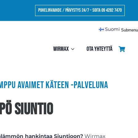
Puhelinvaihde / Päivystys 24/7 – Soita 09 4282 7470
Suomi
Submenu
Wirmax
Ota yhteyttä
ppu avaimet käteen -palveluna
ö Siuntio
alämmön hankintaa Siuntioon?
Wirmax