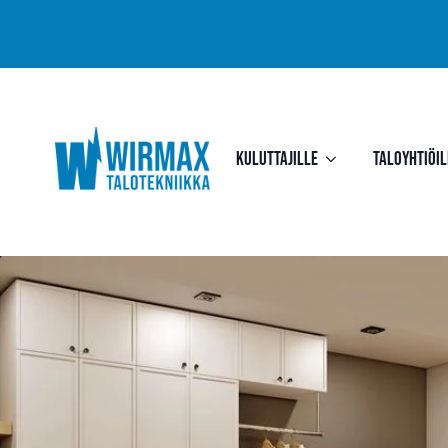
Kuluttajille
Taloyhtiöil