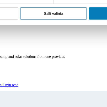
e
privacy statement
.
Salli valinta
pump and solar solutions from one provider.
s
2 min read