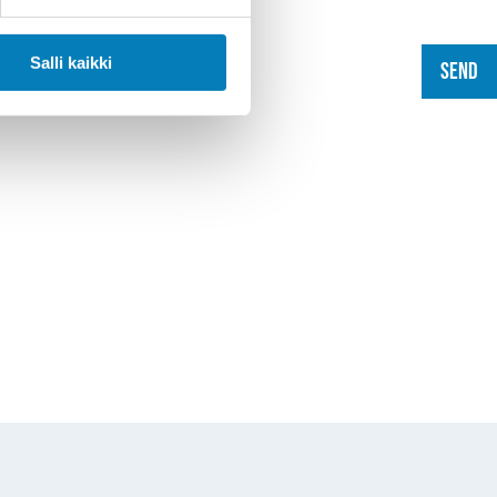
Salli kaikki
Send