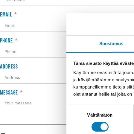
Email
Phone
Suostumus
Tämä sivusto käyttää eväste
Address
Käytämme evästeitä tarjoama
ja kävijämäärämme analysoim
kumppaneillemme tietoja siitä
Message
olet antanut heille tai joita o
Suostumuksen
Välttämätön
valinta