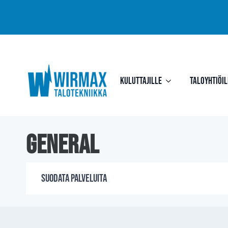
Kuluttajille
Taloyhtiöil
General
Suodata palveluita