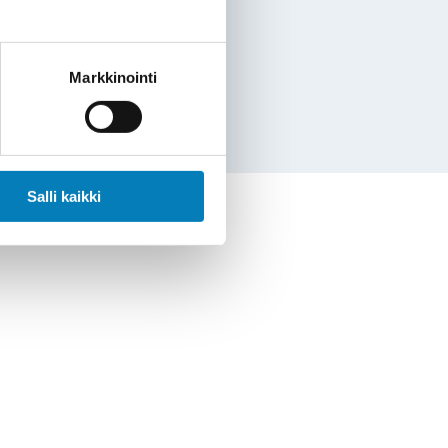
Markkinointi
mme Resaco
Salli kaikki