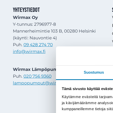
Yhteystiedot
Wirmax Oy
Y-tunnus: 2796977-8
Mannerheimintie 103 B, 00280 Helsinki
(käynti: Nauvontie 4)
Puh.
09 428 274 70
info@wirmax.fi
Wirmax Lämpöpumput Oy
Suostumus
Puh.
020 756 9360
lampopumput@wirmax.fi
Tämä sivusto käyttää eväste
Käytämme evästeitä tarjoama
ja kävijämäärämme analysoim
kumppaneillemme tietoja siitä