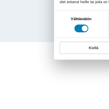
olet antanut heille tai joita o
Suostumuksen
Välttämätön
valinta
© 2026 Wi
Kiellä