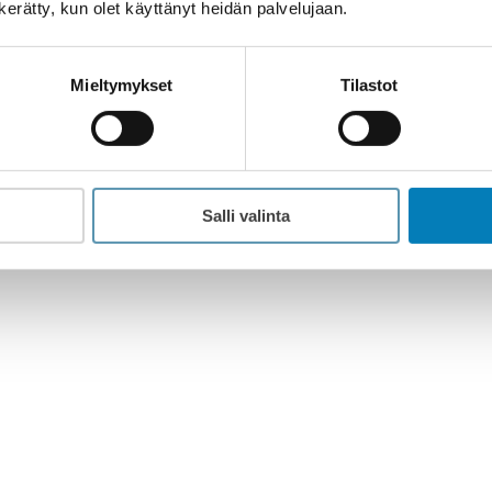
n kerätty, kun olet käyttänyt heidän palvelujaan.
Tilaus- ja toimitusehdot
Mieltymykset
Tilastot
rmax.fi
Kohti digitaalista menestystä - kumppanina
Salli valinta