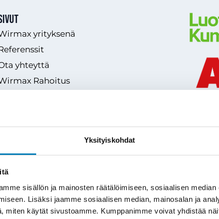
Sivut
Wirmax yrityksenä
Referenssit
Ota yhteyttä
Wirmax Rahoitus
Usein kysytyt kysymykset
Hinnasto
Blogi
Yksityiskohdat
itä
mme sisällön ja mainosten räätälöimiseen, sosiaalisen median
iseen. Lisäksi jaamme sosiaalisen median, mainosalan ja analy
, miten käytät sivustoamme. Kumppanimme voivat yhdistää näitä t
Tietosuojaseloste