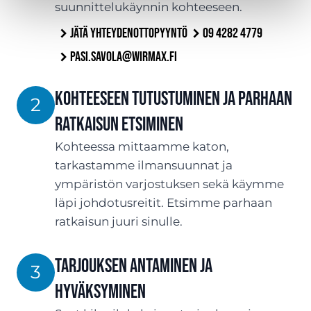
suunnittelukäynnin kohteeseen.
Jätä yhteydenottopyyntö
09 4282 4779
pasi.savola@wirmax.fi
Kohteeseen tutustuminen ja parhaan
2
ratkaisun etsiminen
Kohteessa mittaamme katon,
tarkastamme ilmansuunnat ja
ympäristön varjostuksen sekä käymme
läpi johdotusreitit. Etsimme parhaan
ratkaisun juuri sinulle.
Tarjouksen antaminen ja
3
hyväksyminen