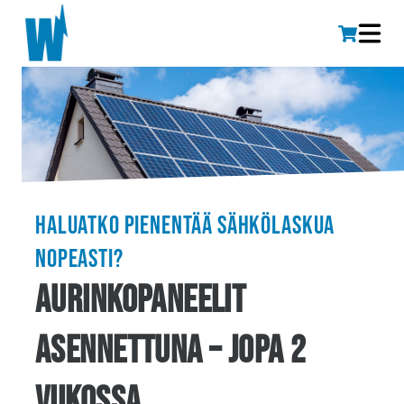
Haluatko pienentää sähkölaskua
nopeasti?
Aurinkopaneelit
asennettuna – jopa 2
viikossa