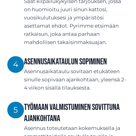
Saat kilpailukykyisen tarjouksen, jossa
on huomioitu juuri sinun kattosi,
vuosikulutuksesi ja ympäristösi
asettamat ehdot. Pyrimme etsimään
ratkaisun, joka antaa parhaan
mahdollisen takaisinmaksuajan.
Asennusaikataulun sopiminen
4
Asennusaikataulu sovitaan etukäteen
sinulle sopivaan ajankohtaan, yleensä 2-
4 viikon sisällä tilauksesta.
Työmaan valmistuminen sovittuna
5
ajankohtana
Asennus toteutetaan kokemuksella ja