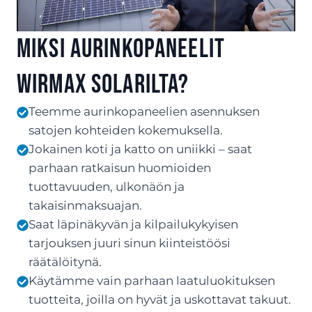
Miksi aurinkopaneelit
Wirmax Solarilta?
Teemme aurinkopaneelien asennuksen
satojen kohteiden kokemuksella.
Jokainen koti ja katto on uniikki – saat
parhaan ratkaisun huomioiden
tuottavuuden, ulkonäön ja
takaisinmaksuajan.
Saat läpinäkyvän ja kilpailukykyisen
tarjouksen juuri sinun kiinteistöösi
räätälöitynä.
Käytämme vain parhaan laatuluokituksen
tuotteita, joilla on hyvät ja uskottavat takuut.