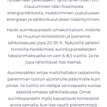
nousemaan jatkossakin. Syitä tähän ovat mm.
irtautuminen idän fossiilisista
energianlähteistä, investoiminen uusiutuvaan
energiaan ja sähkönkulutuksen lisääntyminen.
Hanki aurinkopaneelit omakotitaloon, mökille
tai muuhun kiinteistöön ja pienennä
sähkölaskuasi jopa 20-35 %. Nykyisillä sähkön
hinnoilla hankkimiesi aurinkopaneeleiden
takaisinmaksuaika on vain 6-8,5 vuotta. Ja ne
jopa rahoittavat itse itsensä.
Aurinkosähkö antaa maltillisillakin laskelmilla
paremman tuoton sijoitetulle pääomalle kuin
pörssi. Ja tuotto on vieläpä verovapaata suoraa
säästöä omassa sähkölaskussa. Omat
aurinkopaneelit myös kasvattavat kiinteistösi
arvoa samalla, kun itse nautit pienemmistä