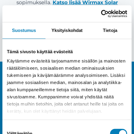
sopimuksella.
Katso lisää Wirmax Solar
Rahoitus >>
Suostumus
Yksityiskohdat
Tietoja
Pyydä tarjous
Tämä sivusto käyttää evästeitä
Käytämme evästeitä tarjoamamme sisällön ja mainosten
räätälöimiseen, sosiaalisen median ominaisuuksien
tukemiseen ja kävijämäärämme analysoimiseen. Lisäksi
jaamme sosiaalisen median, mainosalan ja analytiikka-
Hanki tehokas ja tuottava
alan kumppaneillemme tietoja siitä, miten käytät
sivustoamme. Kumppanimme voivat yhdistää näitä
aurinkosähköjärjestelmä ja
tietoja muihin tietoihin, joita olet antanut heille tai joita on
kerätty, kun olet käyttänyt heidän palvelujaan.
ala elämään auringon
Suostumuksen
Välttämätön