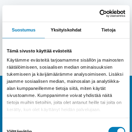
Meiltä saat aurinkopaneelit katollesi Jokioisissa
6 kuukauden kuluttomalla ja korottomalla
sopimuksella.
Suostumus
Yksityiskohdat
Tietoja
Pyydä tarjous
Tämä sivusto käyttää evästeitä
Käytämme evästeitä tarjoamamme sisällön ja mainosten
räätälöimiseen, sosiaalisen median ominaisuuksien
tukemiseen ja kävijämäärämme analysoimiseen. Lisäksi
jaamme sosiaalisen median, mainosalan ja analytiikka-
alan kumppaneillemme tietoja siitä, miten käytät
sivustoamme. Kumppanimme voivat yhdistää näitä
Hanki tehokas ja tuottava
tietoja muihin tietoihin, joita olet antanut heille tai joita on
kerätty, kun olet käyttänyt heidän palvelujaan.
aurinkosähköjärjestelmä
Suostumuksen
Jokioisissa ja ala elämään
Välttämätön