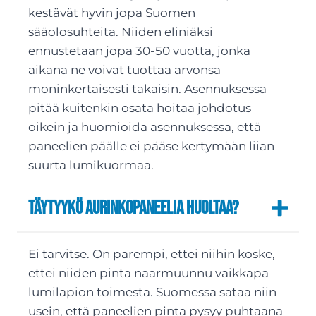
kestävät hyvin jopa Suomen
sääolosuhteita. Niiden eliniäksi
ennustetaan jopa 30-50 vuotta, jonka
aikana ne voivat tuottaa arvonsa
moninkertaisesti takaisin. Asennuksessa
pitää kuitenkin osata hoitaa johdotus
oikein ja huomioida asennuksessa, että
paneelien päälle ei pääse kertymään liian
suurta lumikuormaa.
Täytyykö aurinkopaneelia huoltaa?
Ei tarvitse. On parempi, ettei niihin koske,
ettei niiden pinta naarmuunnu vaikkapa
lumilapion toimesta. Suomessa sataa niin
usein, että paneelien pinta pysyy puhtaana