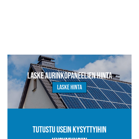
Laske aurinkopaneelien hinta
Laske hinta
Tutustu usein kysyttyihin