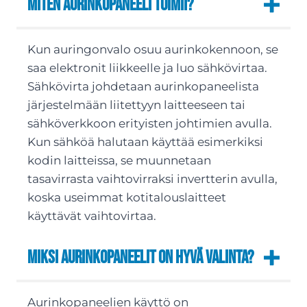
Miten aurinkopaneeli toimii?
Kun auringonvalo osuu aurinkokennoon, se
saa elektronit liikkeelle ja luo sähkövirtaa.
Sähkövirta johdetaan aurinkopaneelista
järjestelmään liitettyyn laitteeseen tai
sähköverkkoon erityisten johtimien avulla.
Kun sähköä halutaan käyttää esimerkiksi
kodin laitteissa, se muunnetaan
tasavirrasta vaihtovirraksi invertterin avulla,
koska useimmat kotitalouslaitteet
käyttävät vaihtovirtaa.
Miksi aurinkopaneelit on hyvä valinta?
Aurinkopaneelien käyttö on