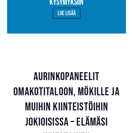
kysymyksiin
Lue lisää
Aurinkopaneelit
omakotitaloon, mökille ja
muihin kiinteistöihin
Jokioisissa – Elämäsi