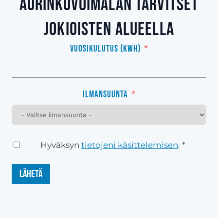
aurinkovoimalan tarvitset
Jokioisten alueella
Vuosikulutus (kWh)
Ilmansuunta
Hyväksyn
tietojeni käsittelemisen
. *
Lähetä