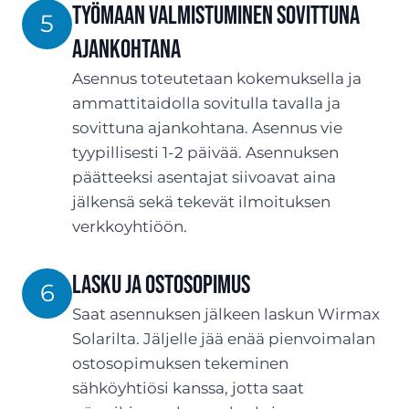
Työmaan valmistuminen sovittuna
5
ajankohtana
Asennus toteutetaan kokemuksella ja
ammattitaidolla sovitulla tavalla ja
sovittuna ajankohtana. Asennus vie
tyypillisesti 1-2 päivää. Asennuksen
päätteeksi asentajat siivoavat aina
jälkensä sekä tekevät ilmoituksen
verkkoyhtiöön.
LASKU JA OSTOSOPIMUS
6
Saat asennuksen jälkeen laskun Wirmax
Solarilta. Jäljelle jää enää pienvoimalan
ostosopimuksen tekeminen
sähköyhtiösi kanssa, jotta saat