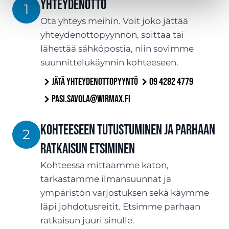
YHTEYDENOTTO
1
Ota yhteys meihin. Voit joko jättää
yhteydenottopyynnön, soittaa tai
lähettää sähköpostia, niin sovimme
suunnittelukäynnin kohteeseen.
Jätä yhteydenottopyyntö
09 4282 4779
pasi.savola@wirmax.fi
Kohteeseen tutustuminen ja parhaan
2
ratkaisun etsiminen
Kohteessa mittaamme katon,
tarkastamme ilmansuunnat ja
ympäristön varjostuksen sekä käymme
läpi johdotusreitit. Etsimme parhaan
ratkaisun juuri sinulle.