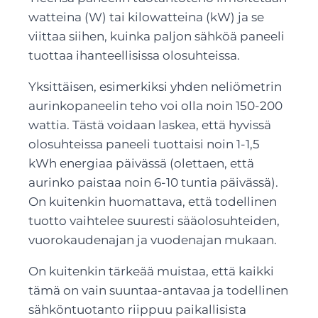
watteina (W) tai kilowatteina (kW) ja se
viittaa siihen, kuinka paljon sähköä paneeli
tuottaa ihanteellisissa olosuhteissa.
Yksittäisen, esimerkiksi yhden neliömetrin
aurinkopaneelin teho voi olla noin 150-200
wattia. Tästä voidaan laskea, että hyvissä
olosuhteissa paneeli tuottaisi noin 1-1,5
kWh energiaa päivässä (olettaen, että
aurinko paistaa noin 6-10 tuntia päivässä).
On kuitenkin huomattava, että todellinen
tuotto vaihtelee suuresti sääolosuhteiden,
vuorokaudenajan ja vuodenajan mukaan.
On kuitenkin tärkeää muistaa, että kaikki
tämä on vain suuntaa-antavaa ja todellinen
sähköntuotanto riippuu paikallisista