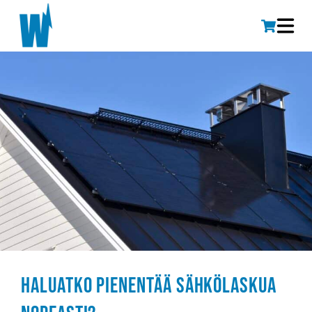
Haluatko pienentää sähkölaskua