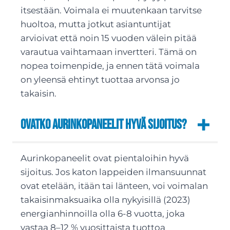
itsestään. Voimala ei muutenkaan tarvitse
huoltoa, mutta jotkut asiantuntijat
arvioivat että noin 15 vuoden välein pitää
varautua vaihtamaan invertteri. Tämä on
nopea toimenpide, ja ennen tätä voimala
on yleensä ehtinyt tuottaa arvonsa jo
takaisin.
Ovatko aurinkopaneelit hyvä sijoitus?
Aurinkopaneelit ovat pientaloihin hyvä
sijoitus. Jos katon lappeiden ilmansuunnat
ovat etelään, itään tai länteen, voi voimalan
takaisinmaksuaika olla nykyisillä (2023)
energianhinnoilla olla 6-8 vuotta, joka
vastaa 8–12 % vuosittaista tuottoa