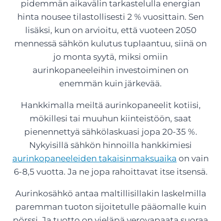
pidemmän aikavälin tarkastelulla energian
hinta nousee tilastollisesti 2 % vuosittain. Sen
lisäksi, kun on arvioitu, että vuoteen 2050
mennessä sähkön kulutus tuplaantuu, siinä on
jo monta syytä, miksi omiin
aurinkopaneeleihin investoiminen on
enemmän kuin järkevää.
Hankkimalla meiltä aurinkopaneelit kotiisi,
mökillesi tai muuhun kiinteistöön, saat
pienennettyä sähkölaskuasi jopa 20-35 %.
Nykyisillä sähkön hinnoilla hankkimiesi
aurinkopaneeleiden takaisinmaksuaika
on vain
6-8,5 vuotta. Ja ne jopa rahoittavat itse itsensä.
Aurinkosähkö antaa maltillisillakin laskelmilla
paremman tuoton sijoitetulle pääomalle kuin
pörssi. Ja tuotto on vieläpä verovapaata suoraa