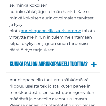
se, minkä kokoisen
aurinkosähköjärjestelmän hankit. Katso,
minkä kokoisen aurinkovoimalan tarvitset
ja kysy
hinta
aurinkopaneelilaskuristamme
tai ota
yhteyttä meihin, niin tulemme antamaan
kilpailukykyisen ja juuri sinun tarpeisiisi
räätälöidyn tarjouksen.
Kuinka paljon aurinkopaneeli tuottaa?
Aurinkopaneelin tuottama sähkömäärä
riippuu useista tekijöistä, kuten paneelin
tehokkuudesta, sen koosta, auringonvalon
määrästä ja paneelin asennuskulmasta.
Yleensä paneelin tuotantoteho ilmoitetaan