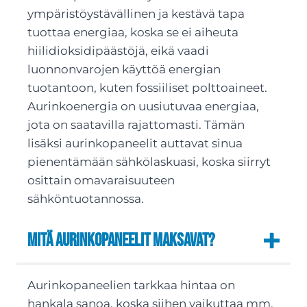
ympäristöystävällinen ja kestävä tapa
tuottaa energiaa, koska se ei aiheuta
hiilidioksidipäästöjä, eikä vaadi
luonnonvarojen käyttöä energian
tuotantoon, kuten fossiiliset polttoaineet.
Aurinkoenergia on uusiutuvaa energiaa,
jota on saatavilla rajattomasti. Tämän
lisäksi aurinkopaneelit auttavat sinua
pienentämään sähkölaskuasi, koska siirryt
osittain omavaraisuuteen
sähköntuotannossa.
Mitä aurinkopaneelit maksavat?
Aurinkopaneelien tarkkaa hintaa on
hankala sanoa, koska siihen vaikuttaa mm.