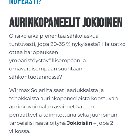
nopeasti?
Aurinkopaneelit Jokioinen
Olisiko aika pienentää sähkölaskua
tuntuvasti, jopa 20-35 % nykyisestä? Haluatko
ottaa harppauksen
ympäristöystävällisempään ja
omavaraisempaan suuntaan
sähköntuotannossa?
Wirmax Solarilta saat laadukkaista ja
tehokkaista aurinkopaneeleista koostuvan
aurinkovoimalan avaimet käteen -
periaatteella toimitettuna sekä juuri sinun
tarpeisiisi räätälöitynä
Jokioisiin
– jopa 2
viikossa.