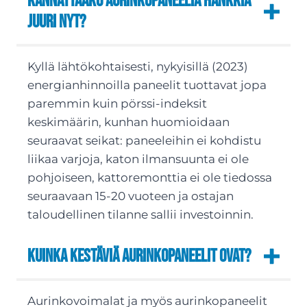
Kannattaako aurinkopaneelia hankkia
juuri nyt?
Kyllä lähtökohtaisesti, nykyisillä (2023)
energianhinnoilla paneelit tuottavat jopa
paremmin kuin pörssi-indeksit
keskimäärin, kunhan huomioidaan
seuraavat seikat: paneeleihin ei kohdistu
liikaa varjoja, katon ilmansuunta ei ole
pohjoiseen, kattoremonttia ei ole tiedossa
seuraavaan 15-20 vuoteen ja ostajan
taloudellinen tilanne sallii investoinnin.
Kuinka kestäviä aurinkopaneelit ovat?
Aurinkovoimalat ja myös aurinkopaneelit