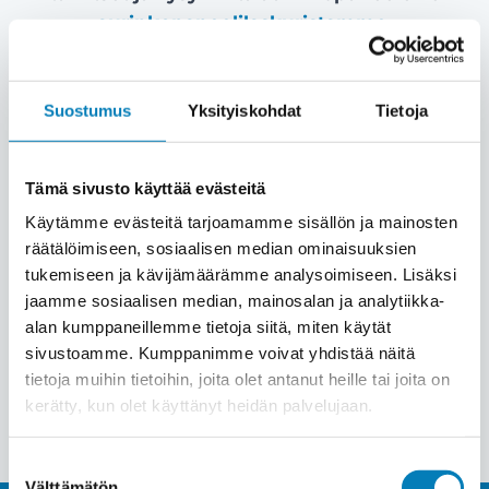
aurinkopaneelilaskuristamme
.
Kustannusten osalta juuri nyt on paras hetki
hankkia aurinkopaneelit, sillä materiaalien
Suostumus
Yksityiskohdat
Tietoja
hinnat ovat tulleet pitkään alas saavuttaen
lakipisteen samalla, kun sähkön hinta on
noussut pysyvästi korkeammalle tasolle.
Tämä sivusto käyttää evästeitä
Käytämme evästeitä tarjoamamme sisällön ja mainosten
Meiltä saat aurinkopaneelit katollesi
räätälöimiseen, sosiaalisen median ominaisuuksien
Kannonkoskella 6 kuukauden kuluttomalla ja
tukemiseen ja kävijämäärämme analysoimiseen. Lisäksi
korottomalla sopimuksella.
jaamme sosiaalisen median, mainosalan ja analytiikka-
alan kumppaneillemme tietoja siitä, miten käytät
sivustoamme. Kumppanimme voivat yhdistää näitä
tietoja muihin tietoihin, joita olet antanut heille tai joita on
Pyydä tarjous
kerätty, kun olet käyttänyt heidän palvelujaan.
Suostumuksen
Välttämätön