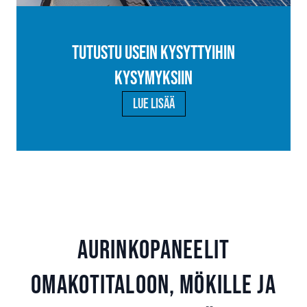
Tutustu usein kysyttyihin
kysymyksiin
Lue lisää
Aurinkopaneelit
omakotitaloon, mökille ja