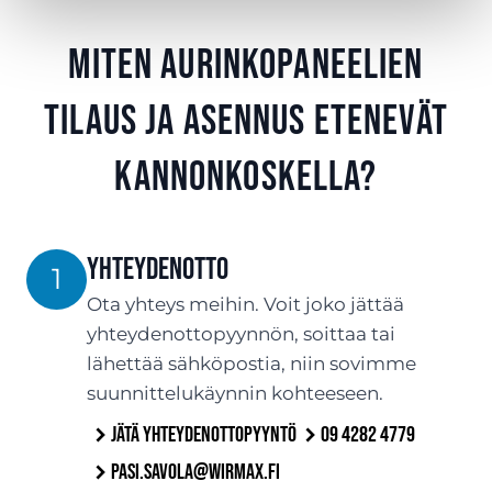
Miten aurinkopaneelien
tilaus ja asennus etenevät
Kannonkoskella?
YHTEYDENOTTO
1
Ota yhteys meihin. Voit joko jättää
yhteydenottopyynnön, soittaa tai
lähettää sähköpostia, niin sovimme
suunnittelukäynnin kohteeseen.
Jätä yhteydenottopyyntö
09 4282 4779
pasi.savola@wirmax.fi