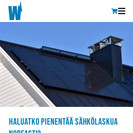
Haluatko pienentää sähkölaskua