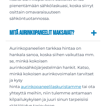
pienentämään sähkölaskuasi, koska siirryt
osittain omavaraisuuteen
sähköntuotannossa.
Mitä aurinkopaneelit maksavat?
Aurinkopaneelien tarkkaa hintaa on
hankala sanoa, koska siihen vaikuttaa mm.
se, minkä kokoisen
aurinkosähköjärjestelmän hankit. Katso,
minkä kokoisen aurinkovoimalan tarvitset
ja kysy
hinta
aurinkopaneelilaskuristamme
tai ota
yhteyttä meihin, niin tulemme antamaan
kilpailukykyisen ja juuri sinun tarpeisiisi
räätälöidyn tarjouksen.