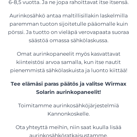
6-8,5 vuotta. Ja ne jopa rahoittavat itse itsensä.
Aurinkosähkö antaa maltillisillakin laskelmilla
paremman tuoton sijoitetulle pääomalle kuin
pörssi. Ja tuotto on vieläpä verovapaata suoraa
säästöä omassa sähkölaskussa.
Omat aurinkopaneelit myös kasvattavat
kiinteistösi arvoa samalla, kun itse nautit
pienemmistä sähkölaskuista ja luonto kiittää!
Tee elämäsi paras päätös ja valitse Wirmax
Solarin aurinkopaneelit!
Toimitamme aurinkosähköjärjestelmiä
Kannonkoskelle.
Ota yhteyttä meihin, niin saat kuulla lisää
aurinkosähköratkaisustamme.