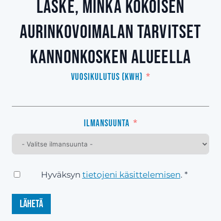
laske, minkä kokoisen
aurinkovoimalan tarvitset
Kannonkosken alueella
Vuosikulutus (kWh)
Ilmansuunta
Hyväksyn
tietojeni käsittelemisen
. *
Lähetä