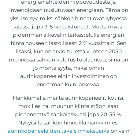
energianlähteiden riippuvuudesta ja
investoidaan uusiutuvaan energiaan. Tämä on
yksi iso syy, miksi sähkön hinnat ovat lyhyessä
ajassa jopa 3-5 kertaistuneet. Mutta myös
pidemmän aikavälin tarkastelulla energian
hinta nousee tilastollisesti 2 % vuosittain. Sen
lisäksi, kun on arvioitu, että vuoteen 2050
mennessä sähkön kulutus tuplaantuu, siinä on
jo monta syytä, miksi omiin
aurinkopaneeleihin investoiminen on
enemmän kuin järkevää.
Hankkimalla meiltä aurinkopaneelit kotiisi,
mökillesi tai muuhun kiinteistöön, saat
pienennettyä sähkölaskuasi jopa 20-35 %.
Nykyisillä sähkön hinnoilla hankkimiesi
aurinkopaneeleiden takaisinmaksuaika
on vain