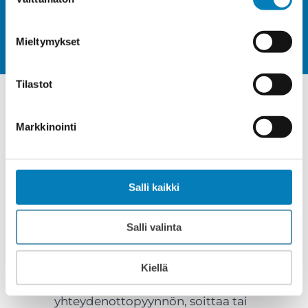
valinta
Kysy lisää
Mieltymykset
Tilastot
Miten aurinkopaneelien
Markkinointi
tilaus ja asennus etenevät
Salli kaikki
Vihdissä?
Salli valinta
YHTEYDENOTTO
1
Kiellä
Ota yhteys meihin. Voit joko jättää
yhteydenottopyynnön, soittaa tai