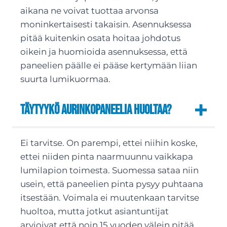
aikana ne voivat tuottaa arvonsa
moninkertaisesti takaisin. Asennuksessa
pitää kuitenkin osata hoitaa johdotus
oikein ja huomioida asennuksessa, että
paneelien päälle ei pääse kertymään liian
suurta lumikuormaa.
Täytyykö aurinkopaneelia huoltaa?
Ei tarvitse. On parempi, ettei niihin koske,
ettei niiden pinta naarmuunnu vaikkapa
lumilapion toimesta. Suomessa sataa niin
usein, että paneelien pinta pysyy puhtaana
itsestään. Voimala ei muutenkaan tarvitse
huoltoa, mutta jotkut asiantuntijat
arvioivat että noin 15 vuoden välein pitää