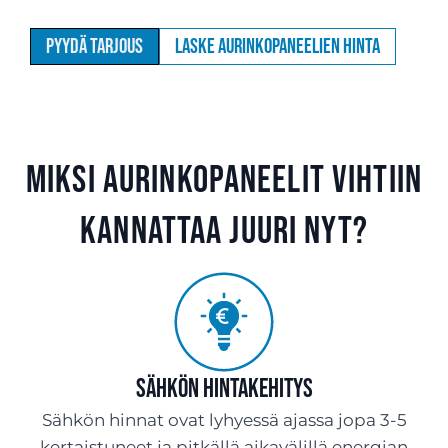
Pyydä tarjous
Laske aurinkopaneelien hinta
Miksi aurinkopaneelit Vihtiin
kannattaa juuri nyt?
Sähkön hintakehitys
Sähkön hinnat ovat lyhyessä ajassa jopa 3-5
kertaistuneet ja pitkällä aikavälillä energian