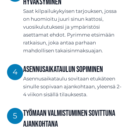
hyväksyminen
Saat kilpailukykyisen tarjouksen, jossa
on huomioitu juuri sinun kattosi,
vuosikulutuksesi ja ympäristösi
asettamat ehdot. Pyrimme etsimään
ratkaisun, joka antaa parhaan
mahdollisen takaisinmaksuajan.
Asennusaikataulun sopiminen
4
Asennusaikataulu sovitaan etukäteen
sinulle sopivaan ajankohtaan, yleensä 2-
4 viikon sisällä tilauksesta.
Työmaan valmistuminen sovittuna
5
ajankohtana