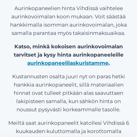
Aurinkopaneelien hinta Vihdissä vaihtelee
aurinkovoimalan koon mukaan. Voit säästää
hankkimalla isomman aurinkovoimalan, joka
samalla parantaa myös takaisinmaksuaikaa.
Katso, minkä kokoisen aurinkovoimalan
tarvitset ja kysy hinta aurinkopaneeleille
aurinkopaneelilaskuristamme
.
Kustannusten osalta juuri nyt on paras hetki
hankkia aurinkopaneelit, sillä materiaalien
hinnat ovat tulleet pitkään alas saavuttaen
lakipisteen samalla, kun sähkön hinta on
noussut pysyvästi korkeammalle tasolle.
Meiltä saat aurinkopaneelit katollesi Vihdissä 6
kuukauden kuluttomalla ja korottomalla