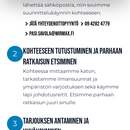
lähettää sähköpostia, niin sovimme
suunnittelukäynnin kohteeseen.
Jätä yhteydenottopyyntö
09 4282 4779
pasi.savola@wirmax.fi
Kohteeseen tutustuminen ja parhaan
2
ratkaisun etsiminen
Kohteessa mittaamme katon,
tarkastamme ilmansuunnat ja
ympäristön varjostuksen sekä käymme
läpi johdotusreitit. Etsimme parhaan
ratkaisun juuri sinulle.
Tarjouksen antaminen ja
3