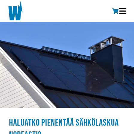
Haluatko pienentää sähkölaskua