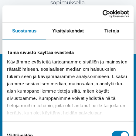
sopimuksella.
Pyydä tarjous
Suostumus
Yksityiskohdat
Tietoja
Tämä sivusto käyttää evästeitä
Käytämme evästeitä tarjoamamme sisällön ja mainosten
räätälöimiseen, sosiaalisen median ominaisuuksien
Hanki tehokas ja tuottava
tukemiseen ja kävijämäärämme analysoimiseen. Lisäksi
jaamme sosiaalisen median, mainosalan ja analytiikka-
alan kumppaneillemme tietoja siitä, miten käytät
aurinkosähköjärjestelmä
sivustoamme. Kumppanimme voivat yhdistää näitä
tietoja muihin tietoihin, joita olet antanut heille tai joita on
Vihdissä ja ala elämään
kerätty, kun olet käyttänyt heidän palvelujaan.
auringon laskuun heti!
Suostumuksen
Välttämätön