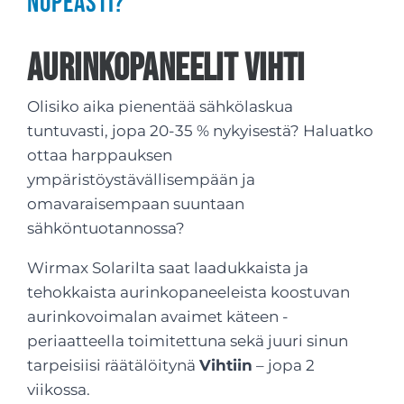
nopeasti?
Aurinkopaneelit Vihti
Olisiko aika pienentää sähkölaskua
tuntuvasti, jopa 20-35 % nykyisestä? Haluatko
ottaa harppauksen
ympäristöystävällisempään ja
omavaraisempaan suuntaan
sähköntuotannossa?
Wirmax Solarilta saat laadukkaista ja
tehokkaista aurinkopaneeleista koostuvan
aurinkovoimalan avaimet käteen -
periaatteella toimitettuna sekä juuri sinun
tarpeisiisi räätälöitynä
Vihtiin
– jopa 2
viikossa.