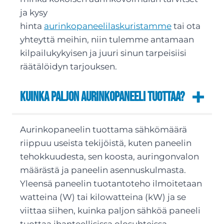
ja kysy
hinta
aurinkopaneelilaskuristamme
tai ota
yhteyttä meihin, niin tulemme antamaan
kilpailukykyisen ja juuri sinun tarpeisiisi
räätälöidyn tarjouksen.
Kuinka paljon aurinkopaneeli tuottaa?
Aurinkopaneelin tuottama sähkömäärä
riippuu useista tekijöistä, kuten paneelin
tehokkuudesta, sen koosta, auringonvalon
määrästä ja paneelin asennuskulmasta.
Yleensä paneelin tuotantoteho ilmoitetaan
watteina (W) tai kilowatteina (kW) ja se
viittaa siihen, kuinka paljon sähköä paneeli
tuottaa ihanteellisissa olosuhteissa.