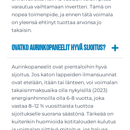
varautua vaihtamaan invertteri. Tämä on
nopea toimenpide, ja ennen tätä voimala
on yleensä ehtinyt tuottaa arvonsa jo
takaisin.
Ovatko aurinkopaneelit hyvä sijoitus?
Aurinkopaneelit ovat pientaloihin hyvä
sijoitus. Jos katon lappeiden ilmansuunnat
ovat etelään, itään tai länteen, voi voimalan
takaisinmaksuaika olla nykyisillä (2023)
energianhinnoilla olla 6-8 vuotta, joka
vastaa 8–12 % vuosittaista tuottoa
sijoitukselle suorana säästönä. Tärkeää on
kuitenkin huomioida kotitalouden kulutus
ja voimalan riittävä mitoitus, jos haluaa