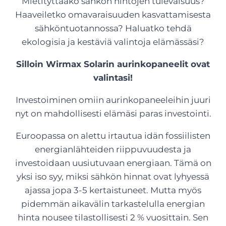
Mietityttääkö sähkön hintojen tulevaisuus?
Haaveiletko omavaraisuuden kasvattamisesta
sähköntuotannossa? Haluatko tehdä
ekologisia ja kestäviä valintoja elämässäsi?
Silloin Wirmax Solarin aurinkopaneelit ovat
valintasi!
Investoiminen omiin aurinkopaneeleihin juuri
nyt on mahdollisesti elämäsi paras investointi.
Euroopassa on alettu irtautua idän fossiilisten
energianlähteiden riippuvuudesta ja
investoidaan uusiutuvaan energiaan. Tämä on
yksi iso syy, miksi sähkön hinnat ovat lyhyessä
ajassa jopa 3-5 kertaistuneet. Mutta myös
pidemmän aikavälin tarkastelulla energian
hinta nousee tilastollisesti 2 % vuosittain. Sen