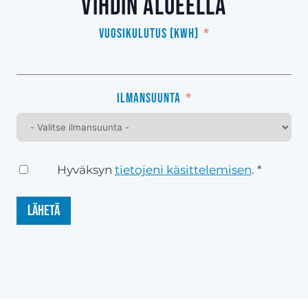
Vihdin alueella
Vuosikulutus (kWh)
Ilmansuunta
Hyväksyn
tietojeni käsittelemisen
. *
Lähetä