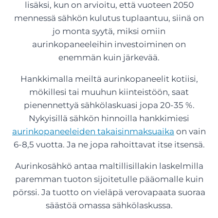
lisäksi, kun on arvioitu, että vuoteen 2050
mennessä sähkön kulutus tuplaantuu, siinä on
jo monta syytä, miksi omiin
aurinkopaneeleihin investoiminen on
enemmän kuin järkevää.
Hankkimalla meiltä aurinkopaneelit kotiisi,
mökillesi tai muuhun kiinteistöön, saat
pienennettyä sähkölaskuasi jopa 20-35 %.
Nykyisillä sähkön hinnoilla hankkimiesi
aurinkopaneeleiden takaisinmaksuaika
on vain
6-8,5 vuotta. Ja ne jopa rahoittavat itse itsensä.
Aurinkosähkö antaa maltillisillakin laskelmilla
paremman tuoton sijoitetulle pääomalle kuin
pörssi. Ja tuotto on vieläpä verovapaata suoraa
säästöä omassa sähkölaskussa.