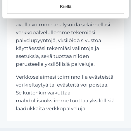
teksti-tiedostoja, jotka verkkoselaimesi
Kiellä
suostumuksella tallentuvat
selainlaitteesi muistiin. Evästeiden
avulla voimme analysoida selaimellasi
verkkopalvelullemme tekemiäsi
palvelupyyntöjä, yksilöidä sivustoa
käyttäessäsi tekemiäsi valintoja ja
asetuksia, sekä tuottaa niiden
perusteella yksilöllisiä palveluja.
Verkkoselaimesi toiminnoilla evästeistä
voi kieltäytyä tai evästeitä voi poistaa.
Se kuitenkin vaikuttaa
mahdollisuuksiimme tuottaa yksilöllisiä
laadukkaita verkkopalveluja.