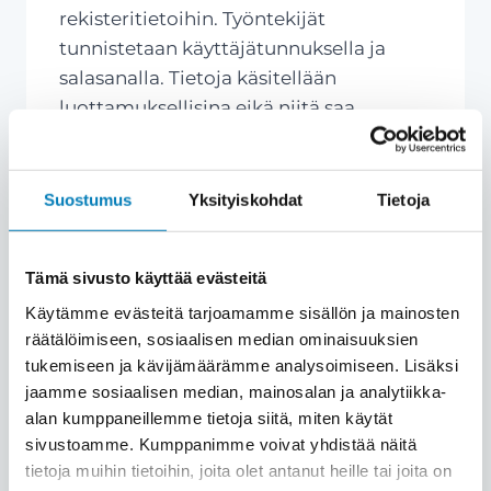
rekisteritietoihin. Työntekijät
tunnistetaan käyttäjätunnuksella ja
salasanalla. Tietoja käsitellään
luottamuksellisina eikä niitä saa
ilmaista muille kuin niitä työssään
tarvitseville, joita sitoo
salassapitovelvollisuus.
Suostumus
Yksityiskohdat
Tietoja
Tämä sivusto käyttää evästeitä
Tarkastus- ja kielto-oikeus
Käytämme evästeitä tarjoamamme sisällön ja mainosten
räätälöimiseen, sosiaalisen median ominaisuuksien
Rekisteröidyllä on oikeus tarkastaa,
tukemiseen ja kävijämäärämme analysoimiseen. Lisäksi
mitä häntä koskevia tietoja
jaamme sosiaalisen median, mainosalan ja analytiikka-
henkilötietorekisteriin on talletettu.
alan kumppaneillemme tietoja siitä, miten käytät
Kirjallinen tarkastuspyyntö tulee
sivustoamme. Kumppanimme voivat yhdistää näitä
lähettää allekirjoitettuna
tietoja muihin tietoihin, joita olet antanut heille tai joita on
rekisteriasioista vastaavalle henkilölle.