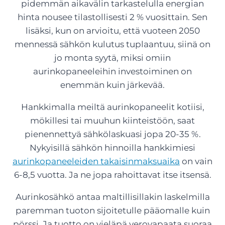
pidemmän aikavälin tarkastelulla energian
hinta nousee tilastollisesti 2 % vuosittain. Sen
lisäksi, kun on arvioitu, että vuoteen 2050
mennessä sähkön kulutus tuplaantuu, siinä on
jo monta syytä, miksi omiin
aurinkopaneeleihin investoiminen on
enemmän kuin järkevää.
Hankkimalla meiltä aurinkopaneelit kotiisi,
mökillesi tai muuhun kiinteistöön, saat
pienennettyä sähkölaskuasi jopa 20-35 %.
Nykyisillä sähkön hinnoilla hankkimiesi
aurinkopaneeleiden takaisinmaksuaika
on vain
6-8,5 vuotta. Ja ne jopa rahoittavat itse itsensä.
Aurinkosähkö antaa maltillisillakin laskelmilla
paremman tuoton sijoitetulle pääomalle kuin
pörssi. Ja tuotto on vieläpä verovapaata suoraa