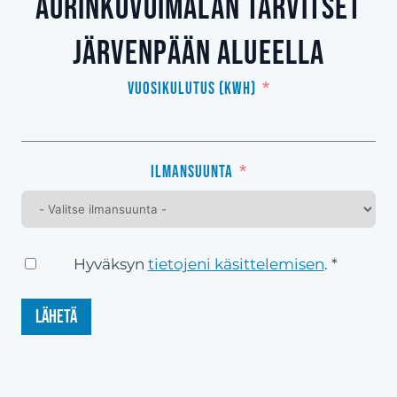
aurinkovoimalan tarvitset
Järvenpään alueella
Vuosikulutus (kWh)
Ilmansuunta
Hyväksyn
tietojeni käsittelemisen
. *
Lähetä