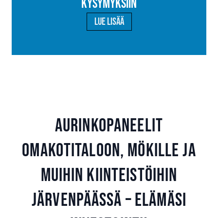
kysymyksiin
Lue lisää
Aurinkopaneelit
omakotitaloon, mökille ja
muihin kiinteistöihin
Järvenpäässä – Elämäsi