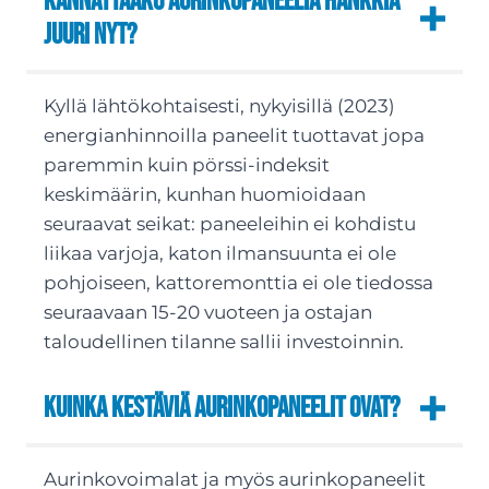
Kannattaako aurinkopaneelia hankkia
juuri nyt?
Kyllä lähtökohtaisesti, nykyisillä (2023)
energianhinnoilla paneelit tuottavat jopa
paremmin kuin pörssi-indeksit
keskimäärin, kunhan huomioidaan
seuraavat seikat: paneeleihin ei kohdistu
liikaa varjoja, katon ilmansuunta ei ole
pohjoiseen, kattoremonttia ei ole tiedossa
seuraavaan 15-20 vuoteen ja ostajan
taloudellinen tilanne sallii investoinnin.
Kuinka kestäviä aurinkopaneelit ovat?
Aurinkovoimalat ja myös aurinkopaneelit