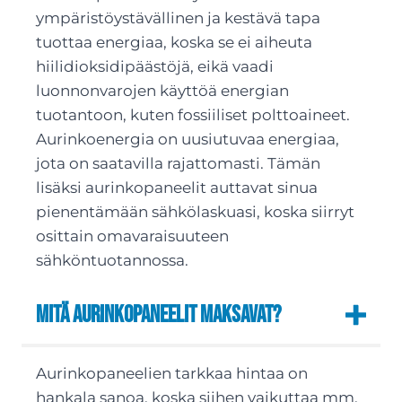
ympäristöystävällinen ja kestävä tapa
tuottaa energiaa, koska se ei aiheuta
hiilidioksidipäästöjä, eikä vaadi
luonnonvarojen käyttöä energian
tuotantoon, kuten fossiiliset polttoaineet.
Aurinkoenergia on uusiutuvaa energiaa,
jota on saatavilla rajattomasti. Tämän
lisäksi aurinkopaneelit auttavat sinua
pienentämään sähkölaskuasi, koska siirryt
osittain omavaraisuuteen
sähköntuotannossa.
Mitä aurinkopaneelit maksavat?
Aurinkopaneelien tarkkaa hintaa on
hankala sanoa, koska siihen vaikuttaa mm.