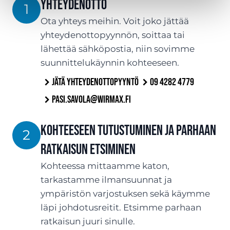
YHTEYDENOTTO
1
Ota yhteys meihin. Voit joko jättää
yhteydenottopyynnön, soittaa tai
lähettää sähköpostia, niin sovimme
suunnittelukäynnin kohteeseen.
Jätä yhteydenottopyyntö
09 4282 4779
pasi.savola@wirmax.fi
Kohteeseen tutustuminen ja parhaan
2
ratkaisun etsiminen
Kohteessa mittaamme katon,
tarkastamme ilmansuunnat ja
ympäristön varjostuksen sekä käymme
läpi johdotusreitit. Etsimme parhaan
ratkaisun juuri sinulle.