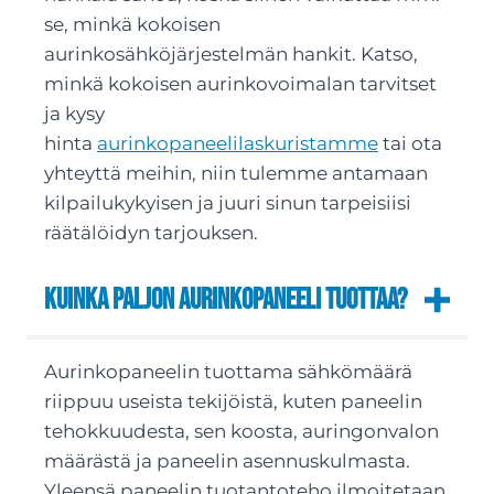
se, minkä kokoisen
aurinkosähköjärjestelmän hankit. Katso,
minkä kokoisen aurinkovoimalan tarvitset
ja kysy
hinta
aurinkopaneelilaskuristamme
tai ota
yhteyttä meihin, niin tulemme antamaan
kilpailukykyisen ja juuri sinun tarpeisiisi
räätälöidyn tarjouksen.
Kuinka paljon aurinkopaneeli tuottaa?
Aurinkopaneelin tuottama sähkömäärä
riippuu useista tekijöistä, kuten paneelin
tehokkuudesta, sen koosta, auringonvalon
määrästä ja paneelin asennuskulmasta.
Yleensä paneelin tuotantoteho ilmoitetaan