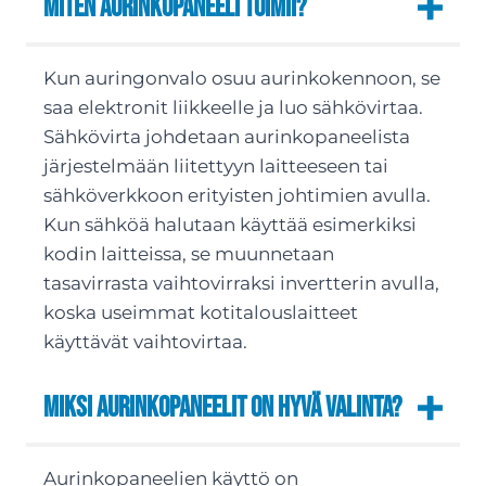
Miten aurinkopaneeli toimii?
Kun auringonvalo osuu aurinkokennoon, se
saa elektronit liikkeelle ja luo sähkövirtaa.
Sähkövirta johdetaan aurinkopaneelista
järjestelmään liitettyyn laitteeseen tai
sähköverkkoon erityisten johtimien avulla.
Kun sähköä halutaan käyttää esimerkiksi
kodin laitteissa, se muunnetaan
tasavirrasta vaihtovirraksi invertterin avulla,
koska useimmat kotitalouslaitteet
käyttävät vaihtovirtaa.
Miksi aurinkopaneelit on hyvä valinta?
Aurinkopaneelien käyttö on