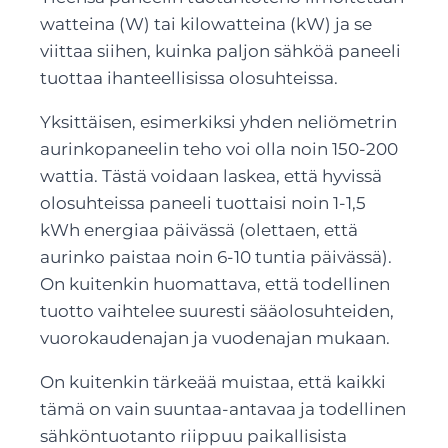
watteina (W) tai kilowatteina (kW) ja se
viittaa siihen, kuinka paljon sähköä paneeli
tuottaa ihanteellisissa olosuhteissa.
Yksittäisen, esimerkiksi yhden neliömetrin
aurinkopaneelin teho voi olla noin 150-200
wattia. Tästä voidaan laskea, että hyvissä
olosuhteissa paneeli tuottaisi noin 1-1,5
kWh energiaa päivässä (olettaen, että
aurinko paistaa noin 6-10 tuntia päivässä).
On kuitenkin huomattava, että todellinen
tuotto vaihtelee suuresti sääolosuhteiden,
vuorokaudenajan ja vuodenajan mukaan.
On kuitenkin tärkeää muistaa, että kaikki
tämä on vain suuntaa-antavaa ja todellinen
sähköntuotanto riippuu paikallisista