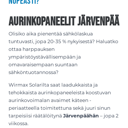
nopeasti?
Aurinkopaneelit Järvenpää
Olisiko aika pienentää sähkölaskua
tuntuvasti, jopa 20-35 % nykyisestä? Haluatko
ottaa harppauksen
ympäristöystävällisempään ja
omavaraisempaan suuntaan
sähköntuotannossa?
Wirmax Solarilta saat laadukkaista ja
tehokkaista aurinkopaneeleista koostuvan
aurinkovoimalan avaimet käteen -
periaatteella toimitettuna sekä juuri sinun
tarpeisiisi räätälöitynä
Järvenpäähän
– jopa 2
viikossa.