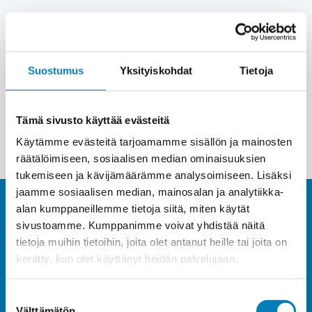
Meiltä saat aurinkopaneelit katollesi
Järvenpäässä 6 kuukauden kuluttomalla ja
korottomalla sopimuksella.
Suostumus
Yksityiskohdat
Tietoja
Pyydä tarjous
Tämä sivusto käyttää evästeitä
Käytämme evästeitä tarjoamamme sisällön ja mainosten
räätälöimiseen, sosiaalisen median ominaisuuksien
tukemiseen ja kävijämäärämme analysoimiseen. Lisäksi
jaamme sosiaalisen median, mainosalan ja analytiikka-
alan kumppaneillemme tietoja siitä, miten käytät
sivustoamme. Kumppanimme voivat yhdistää näitä
Hanki tehokas ja tuottava
tietoja muihin tietoihin, joita olet antanut heille tai joita on
kerätty, kun olet käyttänyt heidän palvelujaan.
aurinkosähköjärjestelmä
Suostumuksen
Järvenpäässä ja ala elämään
Välttämätön