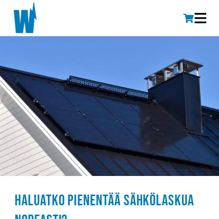
Haluatko pienentää sähkölaskua