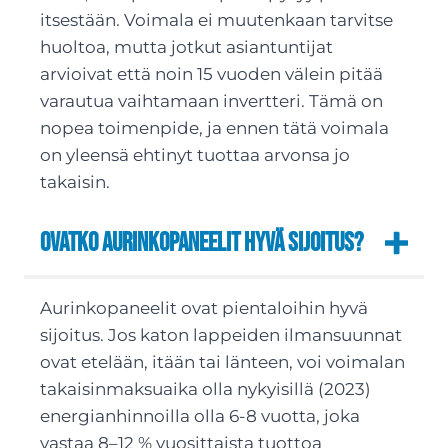
itsestään. Voimala ei muutenkaan tarvitse
huoltoa, mutta jotkut asiantuntijat
arvioivat että noin 15 vuoden välein pitää
varautua vaihtamaan invertteri. Tämä on
nopea toimenpide, ja ennen tätä voimala
on yleensä ehtinyt tuottaa arvonsa jo
takaisin.
Ovatko aurinkopaneelit hyvä sijoitus?
Aurinkopaneelit ovat pientaloihin hyvä
sijoitus. Jos katon lappeiden ilmansuunnat
ovat etelään, itään tai länteen, voi voimalan
takaisinmaksuaika olla nykyisillä (2023)
energianhinnoilla olla 6-8 vuotta, joka
vastaa 8–12 % vuosittaista tuottoa