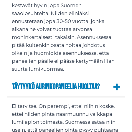
kestävät hyvin jopa Suomen
sääolosuhteita. Niiden eliniäksi
ennustetaan jopa 30-50 vuotta, jonka
aikana ne voivat tuottaa arvonsa
moninkertaisesti takaisin. Asennuksessa
pitää kuitenkin osata hoitaa johdotus
oikein ja huomioida asennuksessa, että
paneelien päälle ei pääse kertymään liian
suurta lumikuormaa.
Täytyykö aurinkopaneelia huoltaa?
Ei tarvitse. On parempi, ettei niihin koske,
ettei niiden pinta naarmuunnu vaikkapa
lumilapion toimesta. Suomessa sataa niin
usein, että paneelien pinta pysyy puhtaana