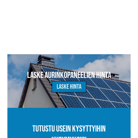
Laske aurinkopaneelien hinta
Laske hinta
Tutustu usein kysyttyihin