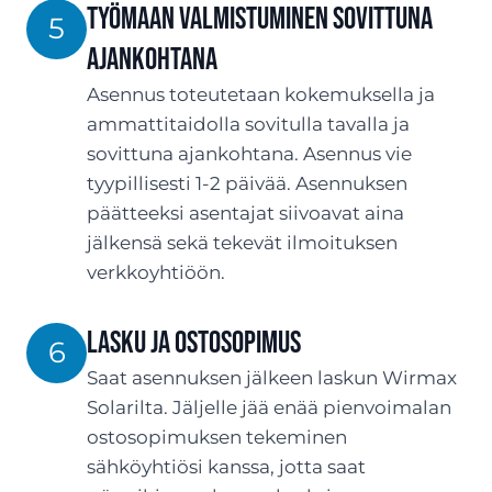
Työmaan valmistuminen sovittuna
5
ajankohtana
Asennus toteutetaan kokemuksella ja
ammattitaidolla sovitulla tavalla ja
sovittuna ajankohtana. Asennus vie
tyypillisesti 1-2 päivää. Asennuksen
päätteeksi asentajat siivoavat aina
jälkensä sekä tekevät ilmoituksen
verkkoyhtiöön.
LASKU JA OSTOSOPIMUS
6
Saat asennuksen jälkeen laskun Wirmax
Solarilta. Jäljelle jää enää pienvoimalan
ostosopimuksen tekeminen
sähköyhtiösi kanssa, jotta saat