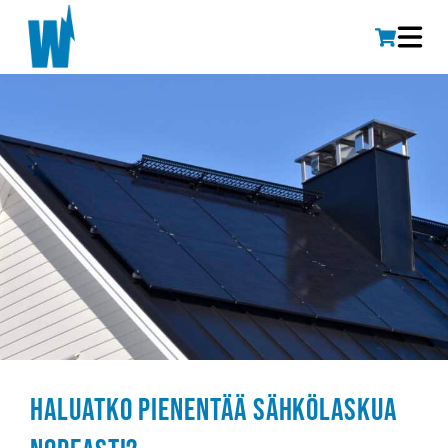
Haluatko pienentää sähkölaskua