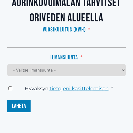
aurinkovoimalan tarvitset
Oriveden alueella
Vuosikulutus (kWh)
Ilmansuunta
Hyväksyn
tietojeni käsittelemisen
. *
Lähetä