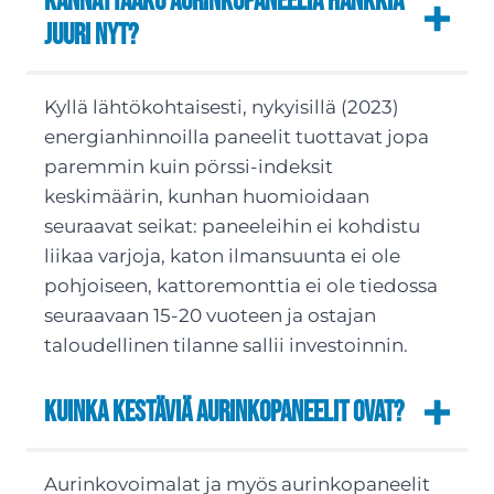
Kannattaako aurinkopaneelia hankkia
juuri nyt?
Kyllä lähtökohtaisesti, nykyisillä (2023)
energianhinnoilla paneelit tuottavat jopa
paremmin kuin pörssi-indeksit
keskimäärin, kunhan huomioidaan
seuraavat seikat: paneeleihin ei kohdistu
liikaa varjoja, katon ilmansuunta ei ole
pohjoiseen, kattoremonttia ei ole tiedossa
seuraavaan 15-20 vuoteen ja ostajan
taloudellinen tilanne sallii investoinnin.
Kuinka kestäviä aurinkopaneelit ovat?
Aurinkovoimalat ja myös aurinkopaneelit