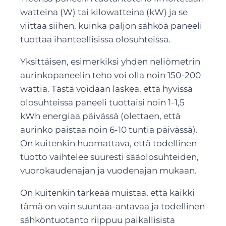
watteina (W) tai kilowatteina (kW) ja se
viittaa siihen, kuinka paljon sähköä paneeli
tuottaa ihanteellisissa olosuhteissa.
Yksittäisen, esimerkiksi yhden neliömetrin
aurinkopaneelin teho voi olla noin 150-200
wattia. Tästä voidaan laskea, että hyvissä
olosuhteissa paneeli tuottaisi noin 1-1,5
kWh energiaa päivässä (olettaen, että
aurinko paistaa noin 6-10 tuntia päivässä).
On kuitenkin huomattava, että todellinen
tuotto vaihtelee suuresti sääolosuhteiden,
vuorokaudenajan ja vuodenajan mukaan.
On kuitenkin tärkeää muistaa, että kaikki
tämä on vain suuntaa-antavaa ja todellinen
sähköntuotanto riippuu paikallisista