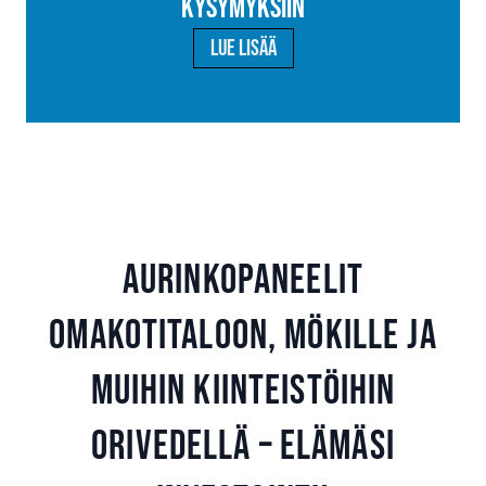
kysymyksiin
Lue lisää
Aurinkopaneelit
omakotitaloon, mökille ja
muihin kiinteistöihin
Orivedellä – Elämäsi