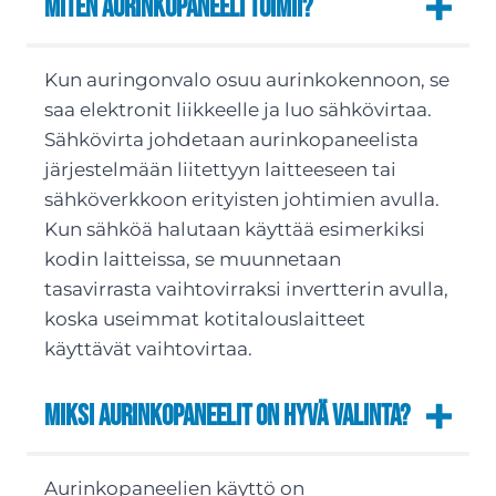
Miten aurinkopaneeli toimii?
Kun auringonvalo osuu aurinkokennoon, se
saa elektronit liikkeelle ja luo sähkövirtaa.
Sähkövirta johdetaan aurinkopaneelista
järjestelmään liitettyyn laitteeseen tai
sähköverkkoon erityisten johtimien avulla.
Kun sähköä halutaan käyttää esimerkiksi
kodin laitteissa, se muunnetaan
tasavirrasta vaihtovirraksi invertterin avulla,
koska useimmat kotitalouslaitteet
käyttävät vaihtovirtaa.
Miksi aurinkopaneelit on hyvä valinta?
Aurinkopaneelien käyttö on