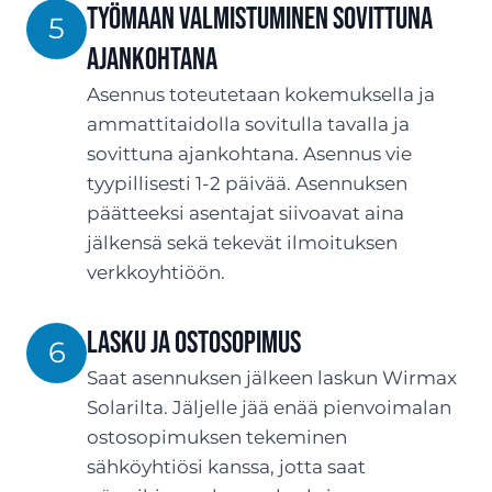
Työmaan valmistuminen sovittuna
5
ajankohtana
Asennus toteutetaan kokemuksella ja
ammattitaidolla sovitulla tavalla ja
sovittuna ajankohtana. Asennus vie
tyypillisesti 1-2 päivää. Asennuksen
päätteeksi asentajat siivoavat aina
jälkensä sekä tekevät ilmoituksen
verkkoyhtiöön.
LASKU JA OSTOSOPIMUS
6
Saat asennuksen jälkeen laskun Wirmax
Solarilta. Jäljelle jää enää pienvoimalan
ostosopimuksen tekeminen
sähköyhtiösi kanssa, jotta saat