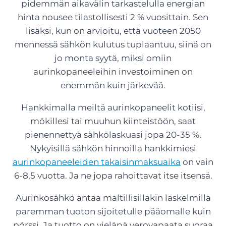
pidemmän aikavälin tarkastelulla energian
hinta nousee tilastollisesti 2 % vuosittain. Sen
lisäksi, kun on arvioitu, että vuoteen 2050
mennessä sähkön kulutus tuplaantuu, siinä on
jo monta syytä, miksi omiin
aurinkopaneeleihin investoiminen on
enemmän kuin järkevää.
Hankkimalla meiltä aurinkopaneelit kotiisi,
mökillesi tai muuhun kiinteistöön, saat
pienennettyä sähkölaskuasi jopa 20-35 %.
Nykyisillä sähkön hinnoilla hankkimiesi
aurinkopaneeleiden takaisinmaksuaika
on vain
6-8,5 vuotta. Ja ne jopa rahoittavat itse itsensä.
Aurinkosähkö antaa maltillisillakin laskelmilla
paremman tuoton sijoitetulle pääomalle kuin
pörssi. Ja tuotto on vieläpä verovapaata suoraa