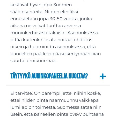
kestävät hyvin jopa Suomen
sääolosuhteita. Niiden eliniäksi
ennustetaan jopa 30-50 vuotta, jonka
aikana ne voivat tuottaa arvonsa
moninkertaisesti takaisin. Asennuksessa
pitää kuitenkin osata hoitaa johdotus
oikein ja huomioida asennuksessa, että
paneelien päälle ei pääse kertymään liian
suurta lumikuormaa.
Täytyykö aurinkopaneelia huoltaa?
Ei tarvitse. On parempi, ettei niihin koske,
ettei niiden pinta naarmuunnu vaikkapa
lumilapion toimesta. Suomessa sataa niin
usein, että paneelien pinta pysyy puhtaana