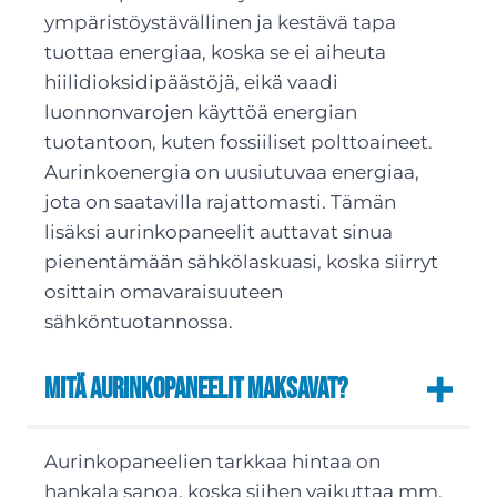
ympäristöystävällinen ja kestävä tapa
tuottaa energiaa, koska se ei aiheuta
hiilidioksidipäästöjä, eikä vaadi
luonnonvarojen käyttöä energian
tuotantoon, kuten fossiiliset polttoaineet.
Aurinkoenergia on uusiutuvaa energiaa,
jota on saatavilla rajattomasti. Tämän
lisäksi aurinkopaneelit auttavat sinua
pienentämään sähkölaskuasi, koska siirryt
osittain omavaraisuuteen
sähköntuotannossa.
Mitä aurinkopaneelit maksavat?
Aurinkopaneelien tarkkaa hintaa on
hankala sanoa, koska siihen vaikuttaa mm.