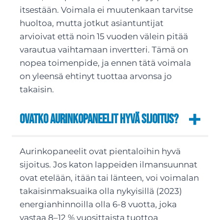
itsestään. Voimala ei muutenkaan tarvitse
huoltoa, mutta jotkut asiantuntijat
arvioivat että noin 15 vuoden välein pitää
varautua vaihtamaan invertteri. Tämä on
nopea toimenpide, ja ennen tätä voimala
on yleensä ehtinyt tuottaa arvonsa jo
takaisin.
Ovatko aurinkopaneelit hyvä sijoitus?
Aurinkopaneelit ovat pientaloihin hyvä
sijoitus. Jos katon lappeiden ilmansuunnat
ovat etelään, itään tai länteen, voi voimalan
takaisinmaksuaika olla nykyisillä (2023)
energianhinnoilla olla 6-8 vuotta, joka
vastaa 8–12 % vuosittaista tuottoa