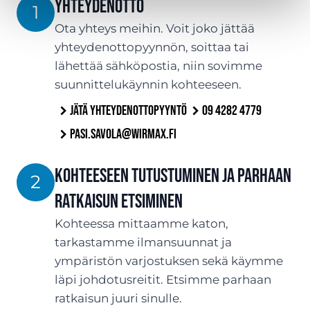
YHTEYDENOTTO
1
Ota yhteys meihin. Voit joko jättää
yhteydenottopyynnön, soittaa tai
lähettää sähköpostia, niin sovimme
suunnittelukäynnin kohteeseen.
Jätä yhteydenottopyyntö
09 4282 4779
pasi.savola@wirmax.fi
Kohteeseen tutustuminen ja parhaan
2
ratkaisun etsiminen
Kohteessa mittaamme katon,
tarkastamme ilmansuunnat ja
ympäristön varjostuksen sekä käymme
läpi johdotusreitit. Etsimme parhaan
ratkaisun juuri sinulle.