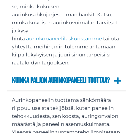
se, minkä kokoisen
aurinkosähköjärjestelmän hankit. Katso,
minkä kokoisen aurinkovoimalan tarvitset
ja kysy
hinta
aurinkopaneelilaskuristamme
tai ota
yhteyttä meihin, niin tulemme antamaan
kilpailukykyisen ja juuri sinun tarpeisiisi
räätälöidyn tarjouksen.
Kuinka paljon aurinkopaneeli tuottaa?
Aurinkopaneelin tuottama sähkömäärä
riippuu useista tekijöistä, kuten paneelin
tehokkuudesta, sen koosta, auringonvalon
määrästä ja paneelin asennuskulmasta.
Yleensä paneelin tuotantoteho ilmoitetaan