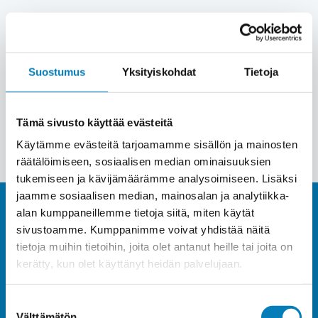
Meiltä saat aurinkopaneelit katollesi Orivedellä
6 kuukauden kuluttomalla ja korottomalla
sopimuksella.
Suostumus
Yksityiskohdat
Tietoja
Pyydä tarjous
Tämä sivusto käyttää evästeitä
Käytämme evästeitä tarjoamamme sisällön ja mainosten
räätälöimiseen, sosiaalisen median ominaisuuksien
tukemiseen ja kävijämäärämme analysoimiseen. Lisäksi
jaamme sosiaalisen median, mainosalan ja analytiikka-
alan kumppaneillemme tietoja siitä, miten käytät
sivustoamme. Kumppanimme voivat yhdistää näitä
Hanki tehokas ja tuottava
tietoja muihin tietoihin, joita olet antanut heille tai joita on
kerätty, kun olet käyttänyt heidän palvelujaan.
aurinkosähköjärjestelmä
Suostumuksen
Orivedellä ja ala elämään
Välttämätön