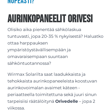
nopeasti?
Aurinkopaneelit Orivesi
Olisiko aika pienentää sähkölaskua
tuntuvasti, jopa 20-35 % nykyisestä? Haluatko
ottaa harppauksen
ympäristöystävällisempään ja
omavaraisempaan suuntaan
sähköntuotannossa?
Wirmax Solarilta saat laadukkaista ja
tehokkaista aurinkopaneeleista koostuvan
aurinkovoimalan avaimet käteen -
periaatteella toimitettuna sekä juuri sinun
tarpeisiisi räätälöitynä
Orivedelle
– jopa 2
viikossa.