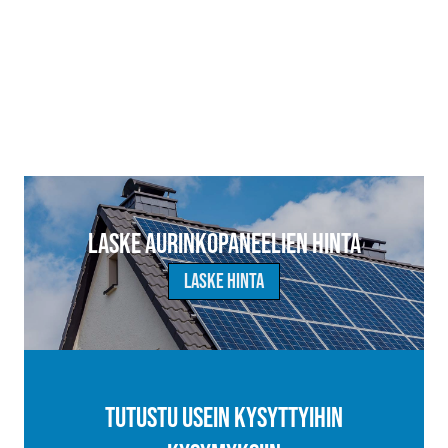
Laske aurinkopaneelien hinta
Laske hinta
Tutustu usein kysyttyihin