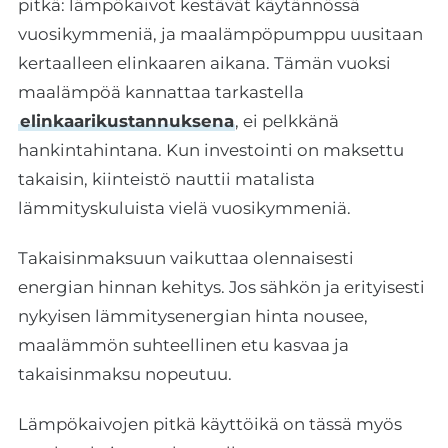
pitkä: lämpökaivot kestävät käytännössä
vuosikymmeniä, ja maalämpöpumppu uusitaan
kertaalleen elinkaaren aikana. Tämän vuoksi
maalämpöä kannattaa tarkastella
elinkaarikustannuksena
, ei pelkkänä
hankintahintana. Kun investointi on maksettu
takaisin, kiinteistö nauttii matalista
lämmityskuluista vielä vuosikymmeniä.
Takaisinmaksuun vaikuttaa olennaisesti
energian hinnan kehitys. Jos sähkön ja erityisesti
nykyisen lämmitysenergian hinta nousee,
maalämmön suhteellinen etu kasvaa ja
takaisinmaksu nopeutuu.
Lämpökaivojen pitkä käyttöikä on tässä myös