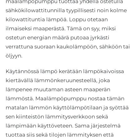
maalämpöpumppu tuottaa yhdellä ostetulla
sähkökilowattitunnilla tyypillisesti noin kolme
kilowattituntia lämpöä. Loppu otetaan
ilmaiseksi maaperästä. Tämä on syy, miksi
ostetun energian määrä putoaa jyrkästi
verrattuna suoraan kaukolämpöön, sähköön tai
öljyyn.
Käytännössä lämpö kerätään lämpökaivoissa
kiertävällä lämmönkeruunesteellä, joka
lämpenee muutaman asteen maaperän
lämmöstä. Maalämpöpumppu nostaa tämän
matalan lämmön käyttölämpötilaan ja syöttää
sen kiinteistön lämmitysverkkoon sekä
lämpimään käyttöveteen. Sama järjestelmä
tuottaa siis sekä tilojen lämmityksen että