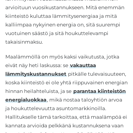
arvioituun vuosikustannukseen. Mitä enemmän
kiinteistö kuluttaa lämmitysenergiaa ja mitä
kalliimpaa nykyinen energia on, sitä suurempi
vuotuinen säästö ja sitä houkuttelevampi
takaisinmaksu.
Maalämmöllä on myös kaksi vaikutusta, jotka
eivät näy heti laskussa: se
vakauttaa
lämmityskustannukset
pitkälle tulevaisuuteen,
koska kiinteistö ei ole yhtä riippuvainen energian
hinnan heilahteluista, ja se
parantaa kiinteistön
energialuokkaa
, mikä nostaa taloyhtiön arvoa
ja houkuttelevuutta asuntomarkkinoilla.
Hallitukselle tämä tarkoittaa, että maalämpöä ei
kannata arvioida pelkkänä kustannuksena vaan