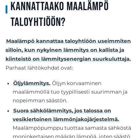
Kannattaako maalämpö
taloyhtiöön?
Maalämpö kannattaa taloyhtiöön useimmiten
silloin, kun nykyinen lämmitys on kallista ja
kiinteistö on lämmitysenergian suurkuluttaja.
Parhaat lähtökohdat ovat:
Öljylämmitys.
Öljyn korvaaminen
maalämmöllä tuo tyypillisesti suurimman ja
nopeimman säästön.
Suora sähkölämmitys, jos talossa on
vesikiertoinen lämmönjakojärjestelmä.
Maalämpöpumppu tuottaa samasta sähköstä
moninkertaisen määrän lämpöä, joten säästö