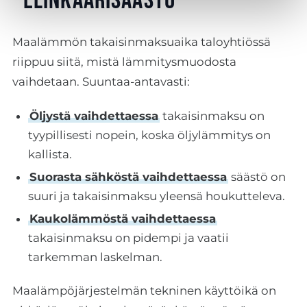
elinkaarisäästö
Maalämmön takaisinmaksuaika taloyhtiössä
riippuu siitä, mistä lämmitysmuodosta
vaihdetaan. Suuntaa-antavasti:
Öljystä vaihdettaessa
takaisinmaksu on
tyypillisesti nopein, koska öljylämmitys on
kallista.
Suorasta sähköstä vaihdettaessa
säästö on
suuri ja takaisinmaksu yleensä houkutteleva.
Kaukolämmöstä vaihdettaessa
takaisinmaksu on pidempi ja vaatii
tarkemman laskelman.
Maalämpöjärjestelmän tekninen käyttöikä on