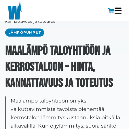
Etusivu
»
Maalämpö taloyhtiöön ja kerrostaloon – hinta,
kannattavuus ja toteutus
LÄMPÖPUMPUT
Maalämpö taloyhtiöön ja
kerrostaloon – hinta,
kannattavuus ja toteutus
Maalämpö taloyhtiöön on yksi
vaikuttavimmista tavoista pienentää
kerrostalon lämmityskustannuksia pitkällä
aikavälillä. Kun öljylämmitys, suora sähkö