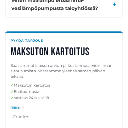
Miten maalämpö eroaa ilma-
vesilämpöpumpusta taloyhtiössä?
PYYDÄ TARJOUS
Maksuton kartoitus
Saat ammattilaisen arvion ja kustannusarvion ilman
sitoutumista. Vastaamme yleensä saman päivän
aikana.
✓
Maksuton kartoitus
✓
Ei sitoumusta
✓
Vastaus 24 h sisällä
Etunimi