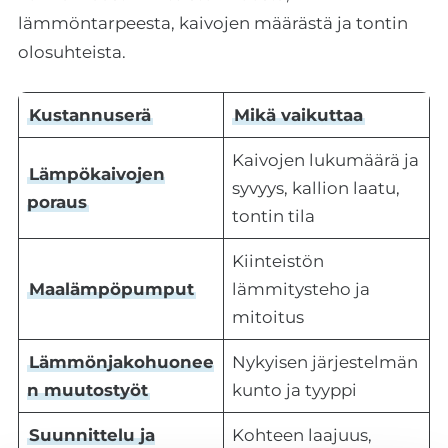
lämmöntarpeesta, kaivojen määrästä ja tontin
olosuhteista.
Kustannuserä
Mikä vaikuttaa
Kaivojen lukumäärä ja
Lämpökaivojen
syvyys, kallion laatu,
poraus
tontin tila
Kiinteistön
Maalämpöpumput
lämmitysteho ja
mitoitus
Lämmönjakohuonee
Nykyisen järjestelmän
n muutostyöt
kunto ja tyyppi
Suunnittelu ja
Kohteen laajuus,