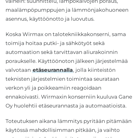
vaihein: suunnittelu, lämpökaivojen poraus,
maalämpöpumppujen ja lämmönjakohuoneen
asennus, käyttöönotto ja luovutus.
Koska Wirmax on talotekniikkakonserni, sama
toimija hoitaa putki- ja sähkötyöt sekä
automaation sekä tarvittavan aliurakoinnin
poraukselle. Käyttöönoton jälkeen järjestelmää
valvotaan
etäseurannalla
, jolla kiinteistön
teknisten järjestelmien toimintaa seurataan
verkon yli ja poikkeamiin reagoidaan
ennakoivasti. Wirmaxin konserniin kuuluva Gane
Oy huolehtii etäseurannasta ja automaatioista.
Toteutuksen aikana lämmitys pyritään pitämään
käytössä mahdollisimman pitkään, ja vaihto