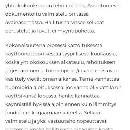
yhtiökokouksen on tehdä päätös. Asiantunteva,
dokumentoitu valmistelu on tässä
avainasemassa. Hallitus tarvitsee selkeät
perustelut ja luvut, ei myyntipuhetta.
Kokonaisuutena prosessi kartoituksesta
käyttöönottoon kestää tyypillisesti kuukausia,
koska yhtiökokouksen aikataulu, rahoituksen
järjestäminen ja toimenpide-/rakentamisluvan
käsittely vievät oman aikansa. Tämä kannattaa
huomioida ajoituksessa: jos vanha öljykattila on
käyttöikänsä lopussa, hanke kannattaa
käynnistää hyvissä ajoin ennen kuin lämmitys
joudutaan korjaamaan kiireellä. Selkeä
valmistelu ja yksi vastuutaho nopeuttavat
prosessia, koska hallituksen ei tarvitse koota