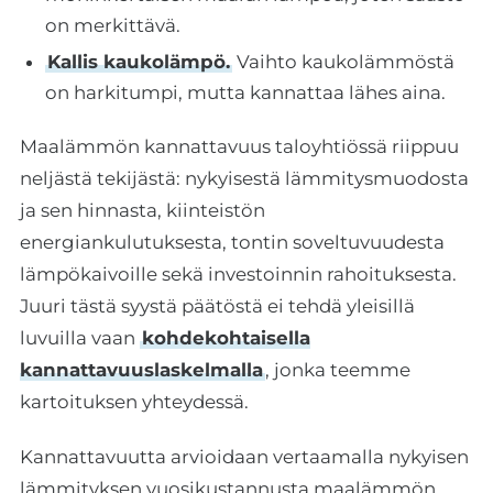
on merkittävä.
Kallis kaukolämpö.
Vaihto kaukolämmöstä
on harkitumpi, mutta kannattaa lähes aina.
Maalämmön kannattavuus taloyhtiössä riippuu
neljästä tekijästä: nykyisestä lämmitysmuodosta
ja sen hinnasta, kiinteistön
energiankulutuksesta, tontin soveltuvuudesta
lämpökaivoille sekä investoinnin rahoituksesta.
Juuri tästä syystä päätöstä ei tehdä yleisillä
luvuilla vaan
kohdekohtaisella
kannattavuuslaskelmalla
, jonka teemme
kartoituksen yhteydessä.
Kannattavuutta arvioidaan vertaamalla nykyisen
lämmityksen vuosikustannusta maalämmön