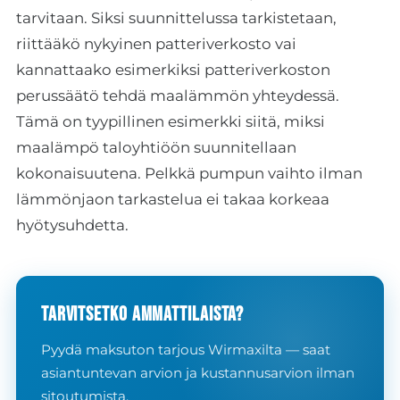
tarvitaan. Siksi suunnittelussa tarkistetaan,
riittääkö nykyinen patteriverkosto vai
kannattaako esimerkiksi patteriverkoston
perussäätö tehdä maalämmön yhteydessä.
Tämä on tyypillinen esimerkki siitä, miksi
maalämpö taloyhtiöön suunnitellaan
kokonaisuutena. Pelkkä pumpun vaihto ilman
lämmönjaon tarkastelua ei takaa korkeaa
hyötysuhdetta.
Tarvitsetko ammattilaista?
Pyydä maksuton tarjous Wirmaxilta — saat
asiantuntevan arvion ja kustannusarvion ilman
sitoutumista.