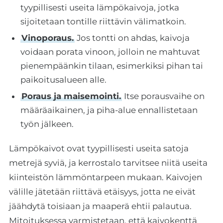
tyypillisesti useita lämpökaivoja, jotka
sijoitetaan tontille riittävin välimatkoin.
Vinoporaus.
Jos tontti on ahdas, kaivoja
voidaan porata vinoon, jolloin ne mahtuvat
pienempäänkin tilaan, esimerkiksi pihan tai
paikoitusalueen alle.
Poraus ja maisemointi.
Itse porausvaihe on
määräaikainen, ja piha-alue ennallistetaan
työn jälkeen.
Lämpökaivot ovat tyypillisesti useita satoja
metrejä syviä, ja kerrostalo tarvitsee niitä useita
kiinteistön lämmöntarpeen mukaan. Kaivojen
välille jätetään riittävä etäisyys, jotta ne eivät
jäähdytä toisiaan ja maaperä ehtii palautua.
Mitoituksessa varmistetaan, että kaivokenttä