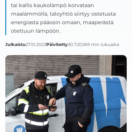
tai kallis kaukolämpö korvataan
maalämmöllä, taloyhtiö siirtyy ostetusta
energiasta pääosin omaan, maaperästä
otettuun lämpöön.
Julkaistu
27.10.2023
Päivitetty
30.7.2026
9 min lukuaika