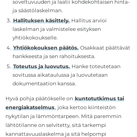
soveltuvuuden ja laatii kohdekohtaisen hinta-
ja säästölaskelman.
Hallituksen käsittely.
Hallitus arvioi
laskelman ja valmistelee esityksen
yhtiökokoukselle.
Yhtiökokouksen päätös.
Osakkaat päättävät
hankkeesta ja sen rahoituksesta.
Toteutus ja luovutus.
Hanke toteutetaan
sovitussa aikataulussa ja luovutetaan
dokumentaation kanssa.
Hyvä pohja päätökselle on
kuntotutkimus tai
energiakatselmus
, joka kertoo kiinteistön
nykytilan ja lämmöntarpeen. Mitä paremmin
lähtötilanne on selvitetty, sitä tarkempi
kannattavuuslaskelma ja sitä helpompi