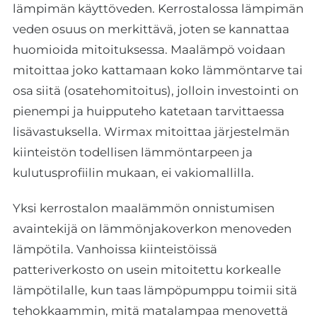
lämpimän käyttöveden. Kerrostalossa lämpimän
veden osuus on merkittävä, joten se kannattaa
huomioida mitoituksessa. Maalämpö voidaan
mitoittaa joko kattamaan koko lämmöntarve tai
osa siitä (osatehomitoitus), jolloin investointi on
pienempi ja huipputeho katetaan tarvittaessa
lisävastuksella. Wirmax mitoittaa järjestelmän
kiinteistön todellisen lämmöntarpeen ja
kulutusprofiilin mukaan, ei vakiomallilla.
Yksi kerrostalon maalämmön onnistumisen
avaintekijä on lämmönjakoverkon menoveden
lämpötila. Vanhoissa kiinteistöissä
patteriverkosto on usein mitoitettu korkealle
lämpötilalle, kun taas lämpöpumppu toimii sitä
tehokkaammin, mitä matalampaa menovettä