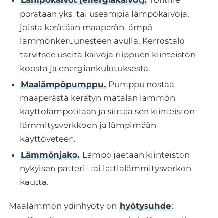
Lämpökaivot (energiakaivot).
Tontille
porataan yksi tai useampia lämpökaivoja,
joista kerätään maaperän lämpö
lämmönkeruunesteen avulla. Kerrostalo
tarvitsee useita kaivoja riippuen kiinteistön
koosta ja energiankulutuksesta.
Maalämpöpumppu.
Pumppu nostaa
maaperästä kerätyn matalan lämmön
käyttölämpötilaan ja siirtää sen kiinteistön
lämmitysverkkoon ja lämpimään
käyttöveteen.
Lämmönjako.
Lämpö jaetaan kiinteistön
nykyisen patteri- tai lattialämmitysverkon
kautta.
Maalämmön ydinhyöty on
hyötysuhde
: