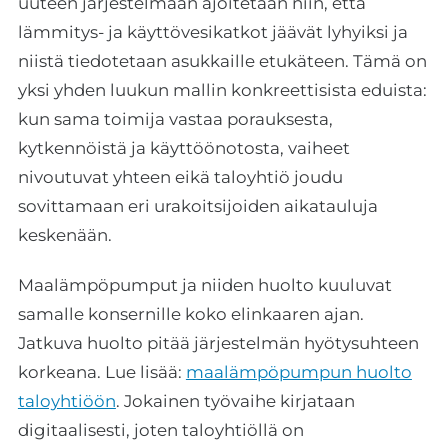
uuteen järjestelmään ajoitetaan niin, että
lämmitys- ja käyttövesikatkot jäävät lyhyiksi ja
niistä tiedotetaan asukkaille etukäteen. Tämä on
yksi yhden luukun mallin konkreettisista eduista:
kun sama toimija vastaa porauksesta,
kytkennöistä ja käyttöönotosta, vaiheet
nivoutuvat yhteen eikä taloyhtiö joudu
sovittamaan eri urakoitsijoiden aikatauluja
keskenään.
Maalämpöpumput ja niiden huolto kuuluvat
samalle konsernille koko elinkaaren ajan.
Jatkuva huolto pitää järjestelmän hyötysuhteen
korkeana. Lue lisää:
maalämpöpumpun huolto
taloyhtiöön
. Jokainen työvaihe kirjataan
digitaalisesti, joten taloyhtiöllä on