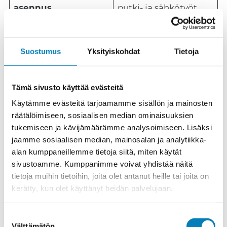
asennus
putki- ja sähkötyöt
Hinta-arvio: Kerrostalon maalämpöhanke on
Suostumus
Yksityiskohdat
Tietoja
tyypillisesti kymmenien tuhansien tai satojen
tuhansien eurojen investointi kiinteistön
koosta riippuen. Tarkka hinta annetaan aina
Tämä sivusto käyttää evästeitä
kohdekohtaisen kartoituksen ja mitoituksen
Käytämme evästeitä tarjoamamme sisällön ja mainosten
jälkeen.
räätälöimiseen, sosiaalisen median ominaisuuksien
tukemiseen ja kävijämäärämme analysoimiseen. Lisäksi
Säästön suuruus riippuu ennen kaikkea siitä,
jaamme sosiaalisen median, mainosalan ja analytiikka-
alan kumppaneillemme tietoja siitä, miten käytät
mistä lämmitysmuodosta vaihdetaan. Suoraan
sivustoamme. Kumppanimme voivat yhdistää näitä
sähköön tai öljyyn verrattuna maalämpö leikkaa
tietoja muihin tietoihin, joita olet antanut heille tai joita on
lämmitysenergian ostotarvetta voimakkaasti,
kerätty, kun olet käyttänyt heidän palvelujaan.
koska se tuottaa moninkertaisen lämmön
samasta sähköstä. Kaukolämpöön verrattuna
Suostumuksen
ero on pienempi mutta voi silti olla merkittävä,
Välttämätön