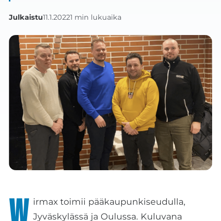
Julkaistu
11.1.2022
1 min lukuaika
W
irmax toimii pääkaupunkiseudulla,
Jyväskylässä ja Oulussa. Kuluvana