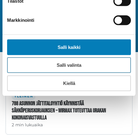
Tilastot
aurinkoenergiaratkaisut samasta paikasta.
Markkinointi
Pyydä tarjous
Salli kaikki
Salli valinta
Lue myös
Kiellä
YLEINEN
788 asunnon jättitaloyhtiö käynnistää
sähköperuskorjauksen – Wirmax toteuttaa urakan
kokonaisvastuulla
2 min lukuaika