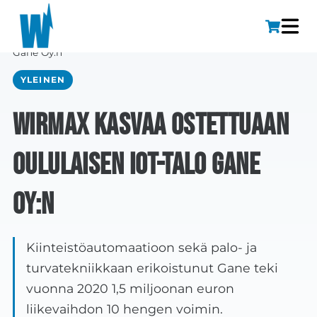
Etusivu
»
Wirmax kasvaa ostettuaan Oululaisen IOT-talo
Gane Oy:n
YLEINEN
Wirmax kasvaa ostettuaan
Oululaisen IOT-talo Gane
Oy:n
Kiinteistöautomaatioon sekä palo- ja
turvatekniikkaan erikoistunut Gane teki
vuonna 2020 1,5 miljoonan euron
liikevaihdon 10 hengen voimin.