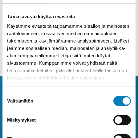
Hyväksyn tietojeni käsittelemisen
tietosuojaselosteen
Tämä sivusto käyttää evästeitä
määrittelemällä tavalla.
Käytämme evästeitä tarjoamamme sisällön ja mainosten
räätälöimiseen, sosiaalisen median ominaisuuksien
Lähetä lomake
tukemiseen ja kävijämäärämme analysoimiseen. Lisäksi
jaamme sosiaalisen median, mainosalan ja analytiikka-
alan kumppaneillemme tietoja siitä, miten käytät
sivustoamme. Kumppanimme voivat yhdistää näitä
tietoja muihin tietoihin, joita olet antanut heille tai joita on
kerätty, kun olet käyttänyt heidän palvelujaan.
Suostumuksen
KYSY AMMATTILAISELTA
Välttämätön
valinta
Pyydä maksuton tarjous
Mieltymykset
Wirmax on rakennusten teknologia-asiantuntija.
Saat sähkö-, LVI-, lämpöpumppu- ja