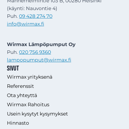
Mannerheimintie 103 B, 00280 Helsinki
(käynti: Nauvontie 4)
Puh.
09 428 274 70
info@wirmax.fi
Wirmax Lämpöpumput Oy
Puh.
020 756 9360
lampopumput@wirmax.fi
Sivut
Wirmax yrityksenä
Referenssit
Ota yhteyttä
Wirmax Rahoitus
Usein kysytyt kysymykset
Hinnasto