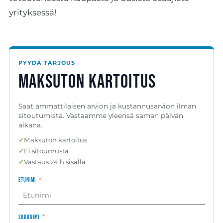
yrityksessä!
PYYDÄ TARJOUS
Maksuton kartoitus
Saat ammattilaisen arvion ja kustannusarvion ilman
sitoutumista. Vastaamme yleensä saman päivän
aikana.
✓
Maksuton kartoitus
✓
Ei sitoumusta
✓
Vastaus 24 h sisällä
Etunimi
Sukunimi