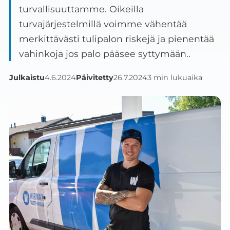
turvallisuuttamme. Oikeilla
turvajärjestelmillä voimme vähentää
merkittävästi tulipalon riskejä ja pienentää
vahinkoja jos palo pääsee syttymään..
Julkaistu
4.6.2024
Päivitetty
26.7.2024
3 min lukuaika