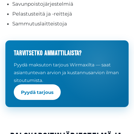
Savunpoistojärjestelmiä
Pelastusteitä ja -reittejä
Sammutuslaitteistoja
Tarvitsetko ammattilaista?
Pyydä maksuton tarjous Wirmaxilta — saat
asiantuntevan arvion ja kustannusarvion ilman
sitoutumista.
Pyydä tarjous