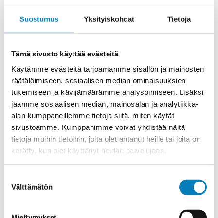
Suostumus
Yksityiskohdat
Tietoja
Nopea reagointi: Sprinklerit alkavat toimia
heti, kun ne havaitsevat tulipalon.
Laaja kattavuus: Ne voivat kattaa suuret
Tämä sivusto käyttää evästeitä
alueet ja estää tulipalon leviämisen.
Käytämme evästeitä tarjoamamme sisällön ja mainosten
räätälöimiseen, sosiaalisen median ominaisuuksien
Alentuneet vahingot: Sprinklerit voivat
tukemiseen ja kävijämäärämme analysoimiseen. Lisäksi
merkittävästi vähentää tulipalon aiheuttamia
jaamme sosiaalisen median, mainosalan ja analytiikka-
vahinkoja ja kustannuksia.
alan kumppaneillemme tietoja siitä, miten käytät
sivustoamme. Kumppanimme voivat yhdistää näitä
Sprinklerijärjestelmät ovat erityisen hyödyllisiä
tietoja muihin tietoihin, joita olet antanut heille tai joita on
suurissa rakennuksissa, kuten
kerätty, kun olet käyttänyt heidän palvelujaan.
toimistorakennuksissa, tehtaissa ja varastoissa.
Suostumuksen
Välttämätön
valinta
Mieltymykset