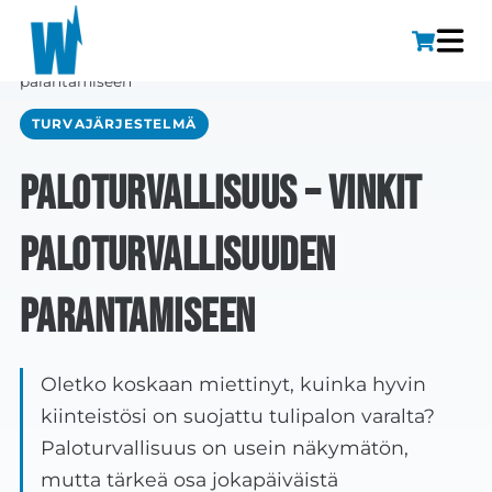
Etusivu
»
Paloturvallisuus – vinkit paloturvallisuuden
parantamiseen
TURVAJÄRJESTELMÄ
Paloturvallisuus – vinkit
paloturvallisuuden
parantamiseen
Oletko koskaan miettinyt, kuinka hyvin
kiinteistösi on suojattu tulipalon varalta?
Paloturvallisuus on usein näkymätön,
mutta tärkeä osa jokapäiväistä