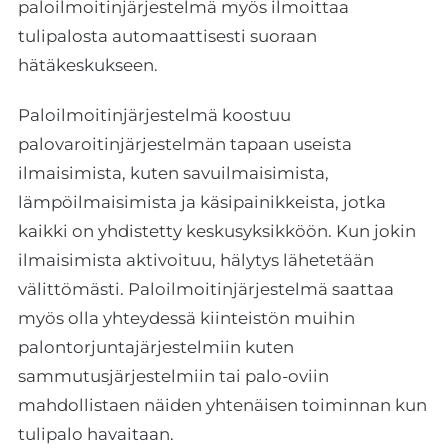
paloilmoitinjärjestelmä myös ilmoittaa
tulipalosta automaattisesti suoraan
hätäkeskukseen.
Paloilmoitinjärjestelmä koostuu
palovaroitinjärjestelmän tapaan useista
ilmaisimista, kuten savuilmaisimista,
lämpöilmaisimista ja käsipainikkeista, jotka
kaikki on yhdistetty keskusyksikköön. Kun jokin
ilmaisimista aktivoituu, hälytys lähetetään
välittömästi. Paloilmoitinjärjestelmä saattaa
myös olla yhteydessä kiinteistön muihin
palontorjuntajärjestelmiin kuten
sammutusjärjestelmiin tai palo-oviin
mahdollistaen näiden yhtenäisen toiminnan kun
tulipalo havaitaan.