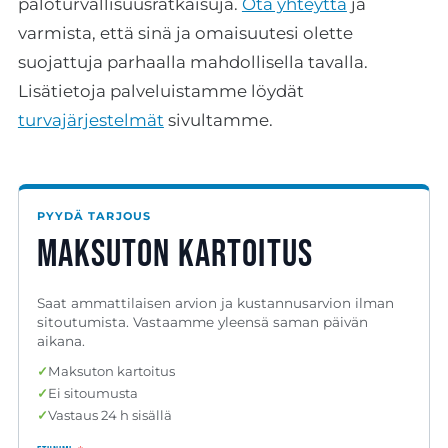
paloturvallisuusratkaisuja.
Ota yhteyttä
ja
varmista, että sinä ja omaisuutesi olette
suojattuja parhaalla mahdollisella tavalla.
Lisätietoja palveluistamme löydät
turvajärjestelmät
sivultamme.
PYYDÄ TARJOUS
Maksuton kartoitus
Saat ammattilaisen arvion ja kustannusarvion ilman
sitoutumista. Vastaamme yleensä saman päivän
aikana.
✓
Maksuton kartoitus
✓
Ei sitoumusta
✓
Vastaus 24 h sisällä