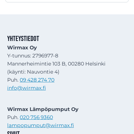
Yhteystiedot
Wirmax Oy
Y-tunnus: 2796977-8
Mannerheimintie 103 B, 00280 Helsinki
(käynti: Nauvontie 4)
Puh.
09 428 274 70
info@wirmax.fi
Wirmax Lämpöpumput Oy
Puh.
020 756 9360
lampopumput@wirmax.fi