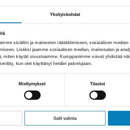
Sivut
Wirmax yrityksenä
Yksityiskohdat
Referenssit
Ota yhteyttä
itä
Wirmax Rahoitus
mme sisällön ja mainosten räätälöimiseen, sosiaalisen median
Usein kysytyt kysymykset
iseen. Lisäksi jaamme sosiaalisen median, mainosalan ja analy
, miten käytät sivustoamme. Kumppanimme voivat yhdistää näitä t
Hinnasto
n kerätty, kun olet käyttänyt heidän palvelujaan.
Blogi
Mieltymykset
Tilastot
Salli valinta
Tietosuojaseloste
Tilaus- ja toimitusehdot