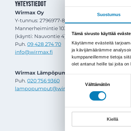
Yhteystiedot
Wirmax Oy
Suostumus
Y-tunnus: 2796977-8
Mannerheimintie 103 B, 00280 Helsinki
Tämä sivusto käyttää eväste
(käynti: Nauvontie 4)
Käytämme evästeitä tarjoama
Puh.
09 428 274 70
ja kävijämäärämme analysoim
info@wirmax.fi
kumppaneillemme tietoja siitä
olet antanut heille tai joita o
Wirmax Lämpöpumput Oy
Suostumuksen
Puh.
020 756 9360
Välttämätön
valinta
lampopumput@wirmax.fi
Kiellä