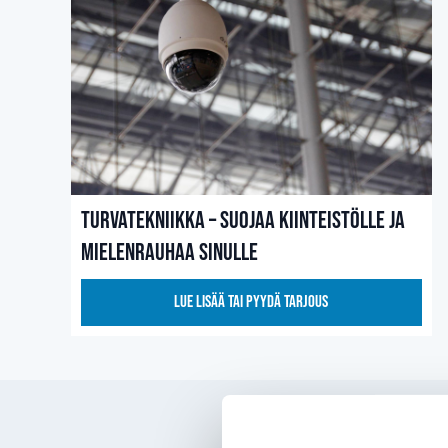
Turvatekniikka – Suojaa kiinteistölle ja
mielenrauhaa sinulle
Lue lisää tai pyydä tarjous