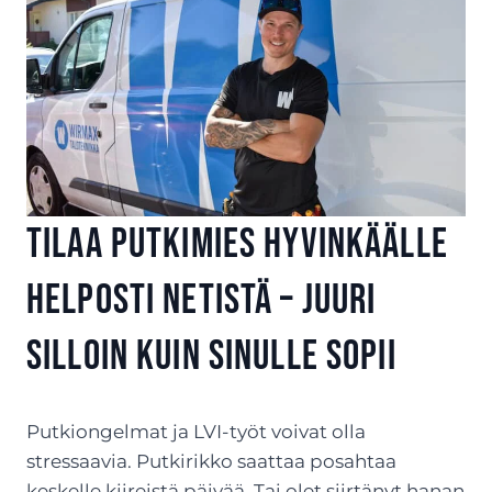
Tilaa putkimies Hyvinkäälle
helposti netistä – juuri
silloin kuin sinulle sopii
Putkiongelmat ja LVI-työt voivat olla
stressaavia. Putkirikko saattaa posahtaa
keskelle kiireistä päivää. Tai olet siirtänyt hanan