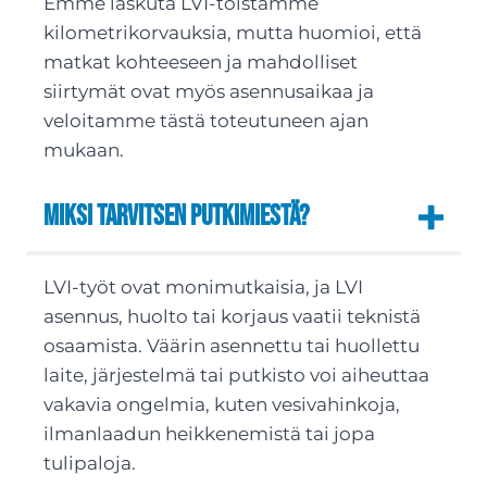
Emme laskuta LVI-töistämme
kilometrikorvauksia, mutta huomioi, että
matkat kohteeseen ja mahdolliset
siirtymät ovat myös asennusaikaa ja
veloitamme tästä toteutuneen ajan
mukaan.
Miksi tarvitsen putkimiestä?
LVI-työt ovat monimutkaisia, ja LVI
asennus, huolto tai korjaus vaatii teknistä
osaamista. Väärin asennettu tai huollettu
laite, järjestelmä tai putkisto voi aiheuttaa
vakavia ongelmia, kuten vesivahinkoja,
ilmanlaadun heikkenemistä tai jopa
tulipaloja.