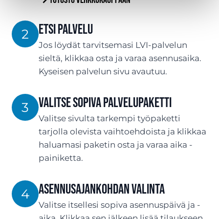
Tutustu verkkokauppaan
Etsi palvelu
2
Jos löydät tarvitsemasi LVI-palvelun
sieltä, klikkaa osta ja varaa asennusaika.
Kyseisen palvelun sivu avautuu.
Valitse sopiva palvelupaketti
3
Valitse sivulta tarkempi työpaketti
tarjolla olevista vaihtoehdoista ja klikkaa
haluamasi paketin osta ja varaa aika -
painiketta.
Asennusajankohdan valinta
4
Valitse itsellesi sopiva asennuspäivä ja -
aika. Klikkaa sen jälkeen lisää tilaukseen.