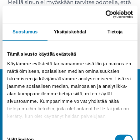
Meillä sinun ei myöskään tarvitse odotella, että
asentaja vapautuu isoista urakkatöistä huolto-
ja asennustöihin. Meillä on huolto- ja
asennustyön asentajat erikseen.
Suostumus
Yksityiskohdat
Tietoja
Tämä sivusto käyttää evästeitä
Käytämme evästeitä tarjoamamme sisällön ja mainosten
räätälöimiseen, sosiaalisen median ominaisuuksien
tukemiseen ja kävijämäärämme analysoimiseen. Lisäksi
jaamme sosiaalisen median, mainosalan ja analytiikka-
Tilaa putkimies Hyvinkäälle
alan kumppaneillemme tietoja siitä, miten käytät
sivustoamme. Kumppanimme voivat yhdistää näitä
verkkokaupasta, varaa
tietoja muihin tietoihin, joita olet antanut heille tai joita on
kerätty, kun olet käyttänyt heidän palvelujaan.
sinulle sopiva aika ja nauti
Suostumuksen
Välttämätön