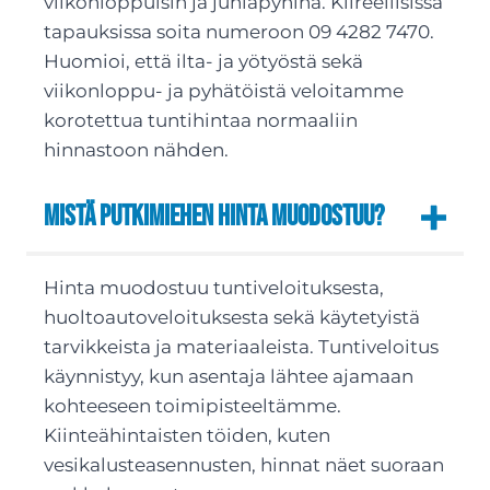
viikonloppuisin ja juhlapyhinä. Kiireellisissä
tapauksissa soita numeroon 09 4282 7470.
Huomioi, että ilta- ja yötyöstä sekä
viikonloppu- ja pyhätöistä veloitamme
korotettua tuntihintaa normaaliin
hinnastoon nähden.
Mistä putkimiehen hinta muodostuu?
Hinta muodostuu tuntiveloituksesta,
huoltoautoveloituksesta sekä käytetyistä
tarvikkeista ja materiaaleista. Tuntiveloitus
käynnistyy, kun asentaja lähtee ajamaan
kohteeseen toimipisteeltämme.
Kiinteähintaisten töiden, kuten
vesikalusteasennusten, hinnat näet suoraan