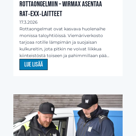
rottaongelmiin – Wirmax asentaa
Rat‑Exx‑laitteet
17.3.2026
Rottaongelmat ovat kasvava huolenaihe
monissa taloyhtiöissä. Viemäriverkosto
tarjoaa rotille lämpimän ja suojaisan
kulkureitin, jota pitkin ne voivat liikkua
kiinteistöstä toiseen ja pahimmillaan pää...
Lue lisää