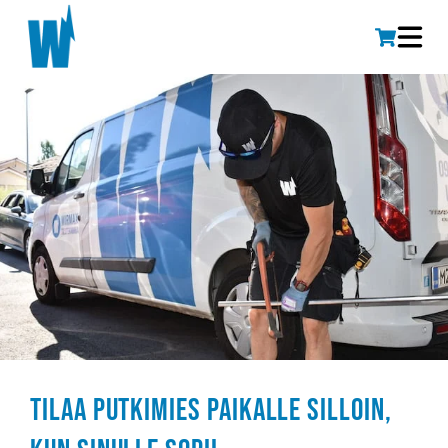
Tilaa putkimies paikalle silloin,