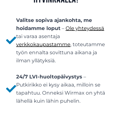
Valitse sopiva ajankohta, me
hoidamme loput
–
Ole yhteydessä
tai varaa asentaja
verkkokaupastamme
, toteutamme
työn ennalta sovittuna aikana ja
ilman yllätyksiä.
24/7 LVI-huoltopäivystys
–
Putkirikko ei kysy aikaa, milloin se
tapahtuu. Onneksi Wirmax on yhtä
lähellä kuin lähin puhelin.