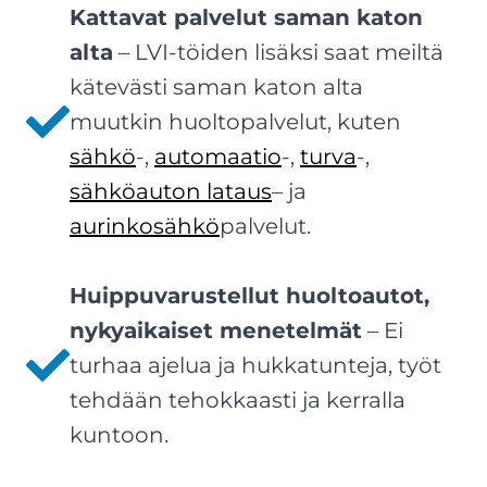
Kattavat palvelut saman katon
alta
– LVI-töiden lisäksi saat meiltä
kätevästi saman katon alta
muutkin huoltopalvelut, kuten
sähkö
-,
automaatio
-,
turva
-,
sähköauton lataus
– ja
aurinkosähkö
palvelut.
Huippuvarustellut huoltoautot,
nykyaikaiset menetelmät
– Ei
turhaa ajelua ja hukkatunteja, työt
tehdään tehokkaasti ja kerralla
kuntoon.