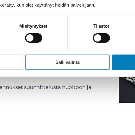
nteistöön
n kerätty, kun olet käyttänyt heidän palvelujaan.
elmissa?
Mieltymykset
Tilastot
sta lataamista, sillä mikä tahansa pistorasia
n hybridin lataamiseen. Kartoituksessa
ratkaisujen toteuttamiseksi.
Salli valinta
tuksia
omakotitaloihin
,
taloyhtiöihin
ja
ennukset suunnittelusta huoltoon ja