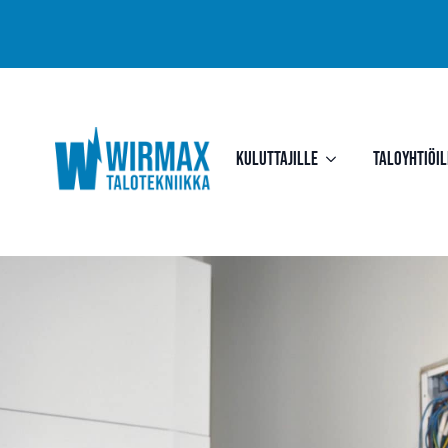
Kuluttajille
Taloyhtiöil