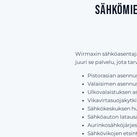
Sähkömie
Wirmaxin sähköasentajat 
juuri se palvelu, jota t
Pistorasian asennus
Valaisimen asennu
Ulkovalaistuksen a
Vikavirtasuojakyt
Sähkökeskuksen huo
Sähköauton latau
Aurinkosähköjärje
Sähkövikojen etsint