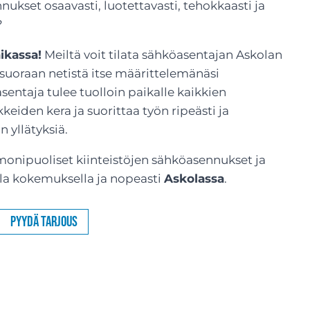
ukset osaavasti, luotettavasti, tehokkaasti ja
?
ikassa!
Meiltä voit tilata sähköasentajan Askolan
 suoraan netistä itse määrittelemänäsi
sentaja tulee tuolloin paikalle kaikkien
kkeiden kera ja suorittaa työn ripeästi ja
n yllätyksiä.
onipuoliset kiinteistöjen sähköasennukset ja
la kokemuksella ja nopeasti
Askolassa
.
Pyydä tarjous