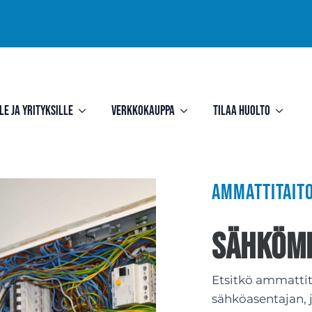
le ja yrityksille
Verkkokauppa
Tilaa huolto
Ammattitait
sähkömi
Etsitkö ammattit
sähköasentajan, jo