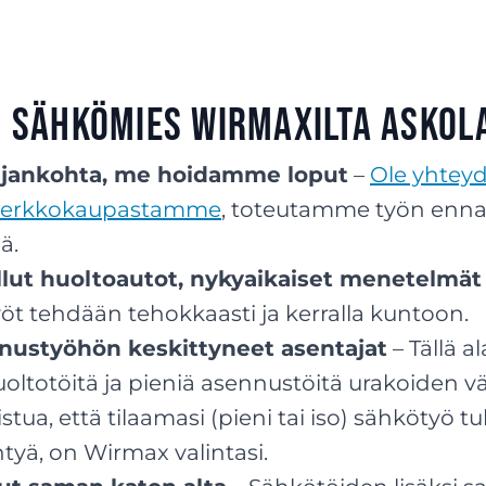
i sähkömies Wirmaxilta Askol
 ajankohta, me hoidamme loput
–
Ole yhtey
 verkkokaupastamme
, toteutamme työn ennal
ä.
lut huoltoautot, nykyaikaiset menetelmät
öt tehdään tehokkaasti ja kerralla kuntoon.
nnustyöhön keskittyneet asentajat
– Tällä a
ltotöitä ja pieniä asennustöitä urakoiden väl
stua, että tilaamasi (pieni tai iso) sähkötyö t
tyä, on Wirmax valintasi.