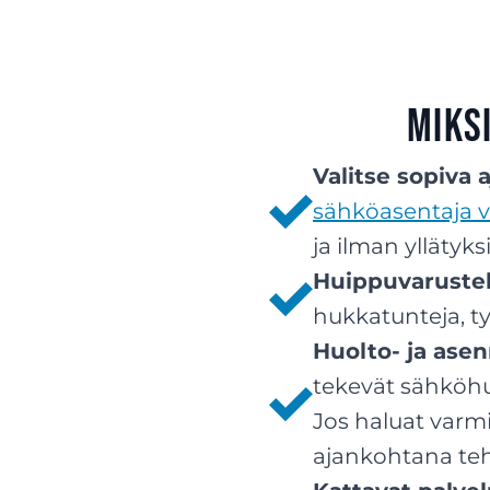
Miks
Valitse sopiva
sähköasentaja
ja ilman yllätyksi
Huippuvarustel
hukkatunteja, ty
Huolto- ja ase
tekevät sähköhuo
Jos haluat varmi
ajankohtana teh