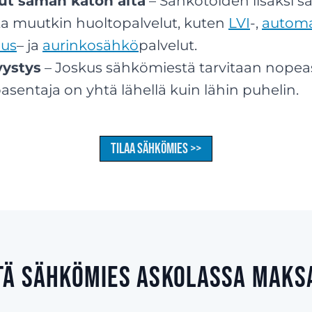
lut saman katon alta
– Sähkötöiden lisäksi sa
a muutkin huoltopalvelut, kuten
LVI
-,
automa
aus
– ja
aurinkosähkö
palvelut.
vystys
– Joskus sähkömiestä tarvitaan nopeas
sentaja on yhtä lähellä kuin lähin puhelin.
Tilaa sähkömies >>
tä sähkömies Askolassa maks