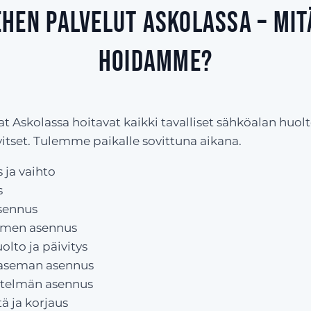
hen palvelut Askolassa – mit
hoidamme?
Askolassa hoitavat kaikki tavalliset sähköalan huolto
arvitset. Tulemme paikalle sovittuna aikana.
 ja vaihto
s
sennus
kimen asennus
lto ja päivitys
saseman asennus
stelmän asennus
ä ja korjaus