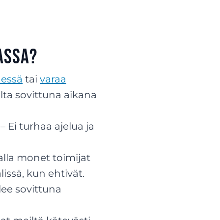
assa?
dessä
tai
varaa
ta sovittuna aikana
– Ei turhaa ajelua ja
lalla monet toimijat
issä, kun ehtivät.
ulee sovittuna