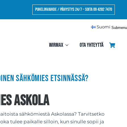
Puhelinvaihde / Päivystys 24/7 – Soita 09 4282 7470
Suomi
Submenu
Wirmax
Ota yhteyttä
oinen sähkömies etsinnässä?
es Askola
aitoista sähkömiestä Askolassa? Tarvitsetko
ka tulee paikalle silloin, kun sinulle sopii ja