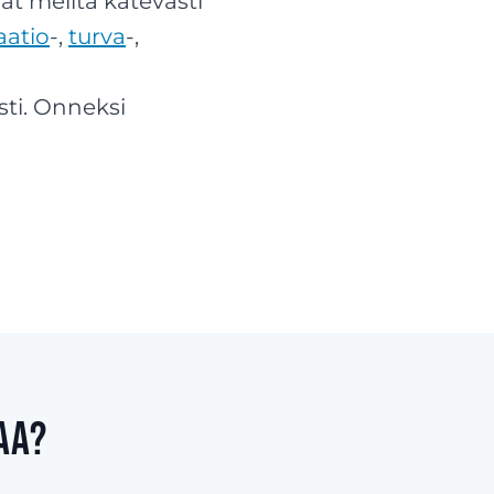
at meiltä kätevästi
atio
-,
turva
-,
ti. Onneksi
aa?