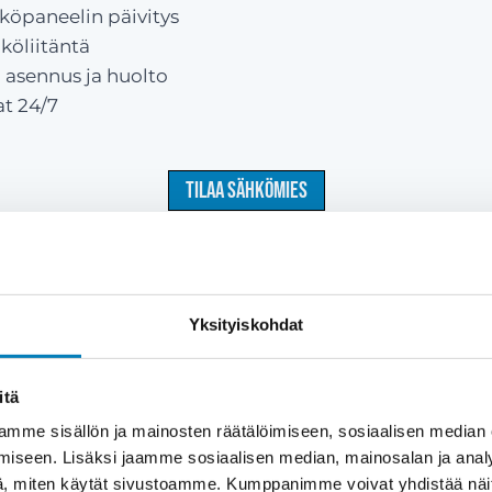
hköpaneelin päivitys
köliitäntä
asennus ja huolto
at 24/7
Tilaa sähkömies
Ei löydy listalta? Pyydä tarjous lomakkeella
Yksityiskohdat
itä
mme sisällön ja mainosten räätälöimiseen, sosiaalisen median
omakotitaloon,
iseen. Lisäksi jaamme sosiaalisen median, mainosalan ja analy
, miten käytät sivustoamme. Kumppanimme voivat yhdistää näitä t