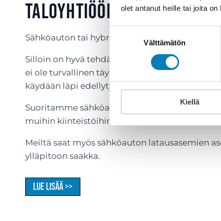
taloyhtiöön tai yrityskii
olet antanut heille tai joita o
Suostumuksen
Sähköauton tai hybridiauton hankinta suunnit
Välttämätön
valinta
Silloin on hyvä tehdä kartoitus ennen pistorasia
ei ole turvallinen täyssähköauton tai ladattava
käydään läpi edellytykset ja vaihtoehdot lataus
Kiellä
Suoritamme sähköauton latausasemien kartoi
muihin kiinteistöihin.
Meiltä saat myös sähköauton latausasemien as
ylläpitoon saakka.
Lue lisää >>