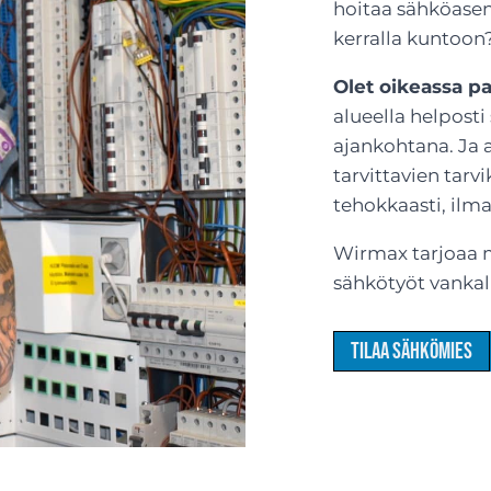
hoitaa sähköasenn
kerralla kuntoon
Olet oikeassa pa
alueella helposti
ajankohtana. Ja a
tarvittavien tarvi
tehokkaasti, ilma
Wirmax tarjoaa m
sähkötyöt vankal
Tilaa sähkömies