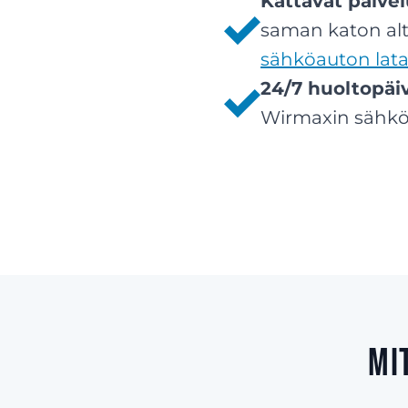
Kattavat palve
saman katon alt
sähköauton lat
24/7 huoltopäi
Wirmaxin sähköa
Mi