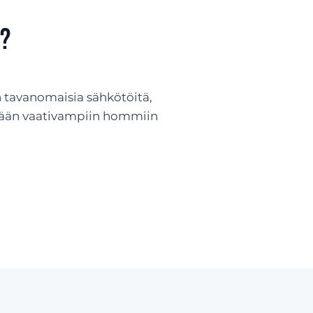
n?
n tavanomaisia sähkötöitä,
nkään vaativampiin hommiin