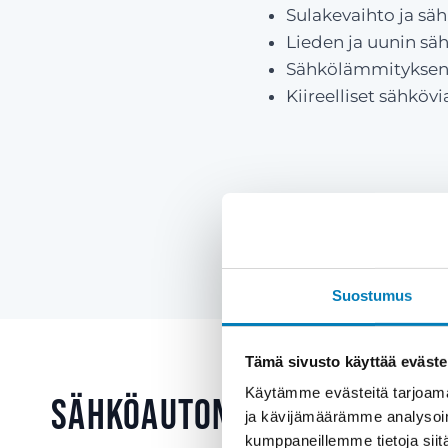
Sulakevaihto ja sä
Lieden ja uunin säh
Sähkölämmityksen 
Kiireelliset sähkövi
Suostumus
Tämä sivusto käyttää eväste
Käytämme evästeitä tarjoama
Sähköauton latausasema 
ja kävijämäärämme analysoim
kumppaneillemme tietoja siitä