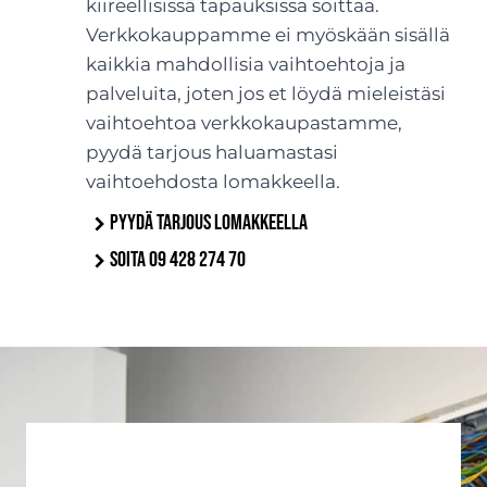
kiireellisissä tapauksissa soittaa.
Verkkokauppamme ei myöskään sisällä
kaikkia mahdollisia vaihtoehtoja ja
palveluita, joten jos et löydä mieleistäsi
vaihtoehtoa verkkokaupastamme,
pyydä tarjous haluamastasi
vaihtoehdosta lomakkeella.
Pyydä tarjous lomakkeella
Soita 09 428 274 70