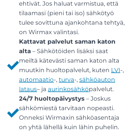
ehtivät. Jos haluat varmistua, että
tilaamasi (pieni tai iso) sähkötyö
tulee sovittuna ajankohtana tehtyä,
on Wirmax valintasi.
Kattavat palvelut saman katon
alta
– Sähkötöiden lisäksi saat
meiltä kätevästi saman katon alta
muutkin huoltopalvelut, kuten
LVI
-,
automaatio
-,
turva
-,
sähköauton
lataus
– ja
aurinkosähkö
palvelut.
24/7 huoltopäivystys
– Joskus
sähkömiestä tarvitaan nopeasti.
Onneksi Wirmaxin sähköasentaja
on yhtä lähellä kuin lähin puhelin.