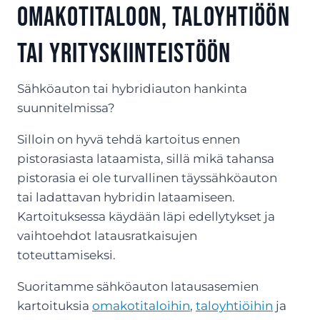
omakotitaloon, taloyhtiöön
tai yrityskiinteistöön
Sähköauton tai hybridiauton hankinta
suunnitelmissa?
Silloin on hyvä tehdä kartoitus ennen
pistorasiasta lataamista, sillä mikä tahansa
pistorasia ei ole turvallinen täyssähköauton
tai ladattavan hybridin lataamiseen.
Kartoituksessa käydään läpi edellytykset ja
vaihtoehdot latausratkaisujen
toteuttamiseksi.
Suoritamme sähköauton latausasemien
kartoituksia
omakotitaloihin
,
taloyhtiöihin
ja