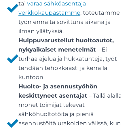
tai
varaa sähköasentaja
verkkokaupastamme
, toteutamme
työn ennalta sovittuna aikana ja
ilman yllätyksiä.
Huippuvarustellut huoltoautot,
nykyaikaiset menetelmät
– Ei
turhaa ajelua ja hukkatunteja, työt
tehdään tehokkaasti ja kerralla
kuntoon.
Huolto- ja asennustyöhön
keskittyneet asentajat
– Tällä alalla
monet toimijat tekevät
sähköhuoltotöitä ja pieniä
asennustöitä urakoiden välissä, kun