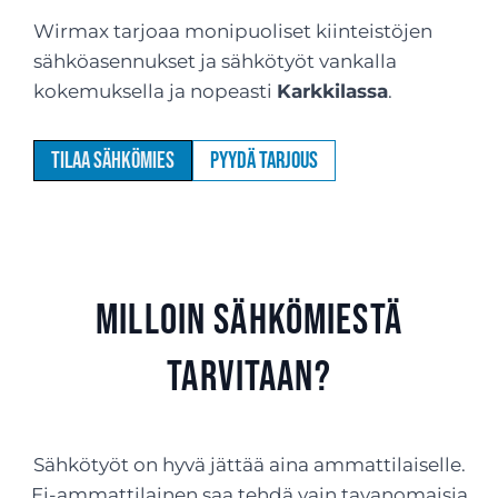
Wirmax tarjoaa monipuoliset kiinteistöjen
sähköasennukset ja sähkötyöt vankalla
kokemuksella ja nopeasti
Karkkilassa
.
Tilaa sähkömies
Pyydä tarjous
milloin sähkömiestä
tarvitaan?
Sähkötyöt on hyvä jättää aina ammattilaiselle.
Ei-ammattilainen saa tehdä vain tavanomaisia