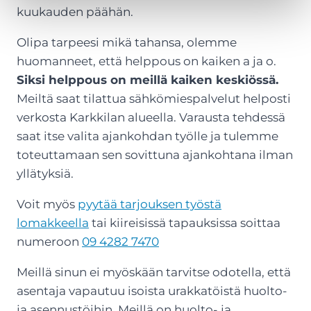
kuukauden päähän.
Olipa tarpeesi mikä tahansa, olemme
huomanneet, että helppous on kaiken a ja o.
Siksi helppous on meillä kaiken keskiössä.
Meiltä saat tilattua sähkömiespalvelut helposti
verkosta Karkkilan alueella. Varausta tehdessä
saat itse valita ajankohdan työlle ja tulemme
toteuttamaan sen sovittuna ajankohtana ilman
yllätyksiä.
Voit myös
pyytää tarjouksen työstä
lomakkeella
tai kiireisissä tapauksissa soittaa
numeroon
09 4282 7470
Meillä sinun ei myöskään tarvitse odotella, että
asentaja vapautuu isoista urakkatöistä huolto-
ja asennustöihin. Meillä on huolto- ja