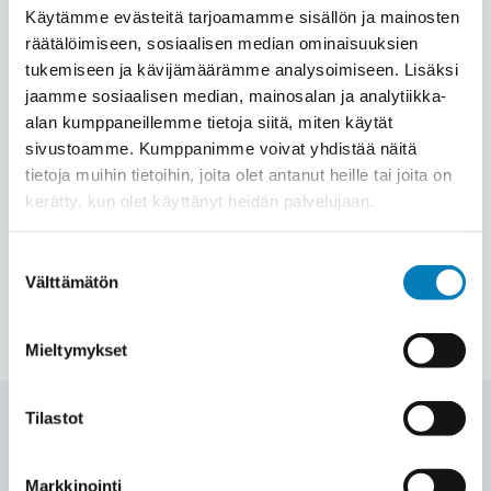
Käytämme evästeitä tarjoamamme sisällön ja mainosten
räätälöimiseen, sosiaalisen median ominaisuuksien
tukemiseen ja kävijämäärämme analysoimiseen. Lisäksi
jaamme sosiaalisen median, mainosalan ja analytiikka-
alan kumppaneillemme tietoja siitä, miten käytät
sivustoamme. Kumppanimme voivat yhdistää näitä
tietoja muihin tietoihin, joita olet antanut heille tai joita on
kerätty, kun olet käyttänyt heidän palvelujaan.
Aurinkopaneelit omakotitaloon
Suostumuksen
Välttämätön
valinta
Lue lisää tai pyydä tarjous
Mieltymykset
Tilastot
Yhteystiedot
Markkinointi