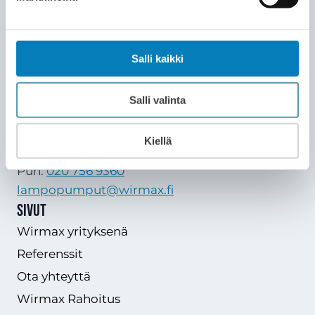
Wirmax Oy
Y-tunnus: 2796977-8
Mannerheimintie 103 B, 00280 Helsinki
Salli kaikki
(käynti: Nauvontie 4)
Puh.
09 428 274 70
Salli valinta
info@wirmax.fi
Kiellä
Wirmax Lämpöpumput Oy
Puh.
020 756 9360
lampopumput@wirmax.fi
Sivut
Wirmax yrityksenä
Referenssit
Ota yhteyttä
Wirmax Rahoitus