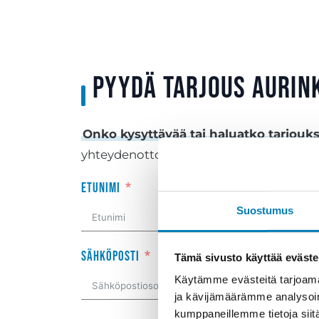
pyydä tarjous aurin
Onko kysyttävää tai haluatko tarjouk
yhteydenottolomakkeella, niin olemme 
Etunimi
Suostumus
Sähköposti
Tämä sivusto käyttää eväste
Käytämme evästeitä tarjoama
ja kävijämäärämme analysoim
kumppaneillemme tietoja siitä