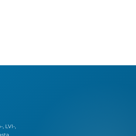
, LVI-,
sta.