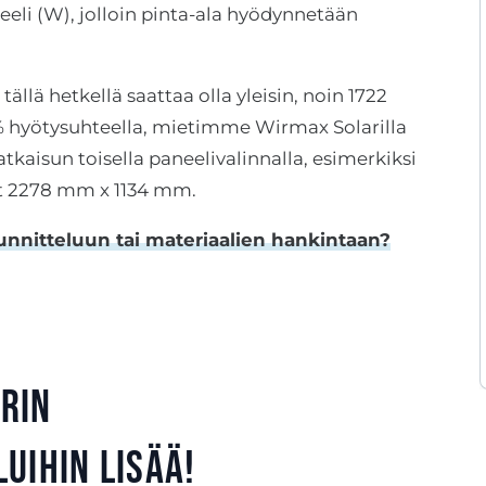
eli (W), jolloin pinta-ala hyödynnetään
tällä hetkellä saattaa olla yleisin, noin 1722
 hyötysuhteella, mietimme Wirmax Solarilla
kaisun toisella paneelivalinnalla, esimerkiksi
at 2278 mm x 1134 mm.
nnitteluun tai materiaalien hankintaan?
rin
uihin lisää!