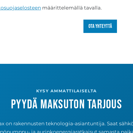
tosuojaselosteen
määrittelemällä tavalla.
Ota yhteyttä
KYSY AMMATTILAISELTA
Pyydä maksuton tarjous
 on rakennusten teknologia-asiantuntija. Saat sähkö-
pöpumppu- ja aurinkoenergiaratkaisut samasta paika