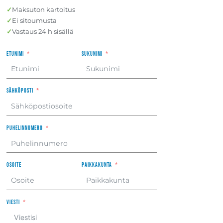
✓
Maksuton kartoitus
✓
Ei sitoumusta
✓
Vastaus 24 h sisällä
Etunimi
Sukunimi
Sähköposti
Puhelinnumero
Osoite
Paikkakunta
Viesti