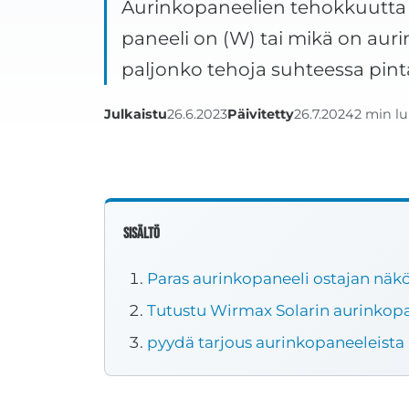
Aurinkopaneelien tehokkuutta v
paneeli on (W) tai mikä on aur
paljonko tehoja suhteessa pint
Julkaistu
26.6.2023
Päivitetty
26.7.2024
2 min l
Sisältö
Paras aurinkopaneeli ostajan nä
Tutustu Wirmax Solarin aurinkopan
pyydä tarjous aurinkopaneeleista