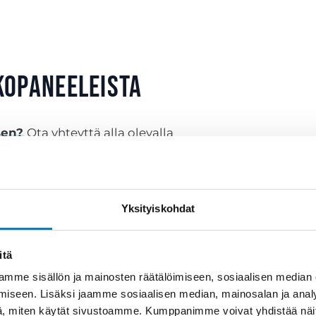
kopaneeleista
sen?
Ota yhteyttä alla olevalla
sinuun yhteydessä.
Sukunimi
Yksityiskohdat
itä
mme sisällön ja mainosten räätälöimiseen, sosiaalisen median
iseen. Lisäksi jaamme sosiaalisen median, mainosalan ja analy
, miten käytät sivustoamme. Kumppanimme voivat yhdistää näitä t