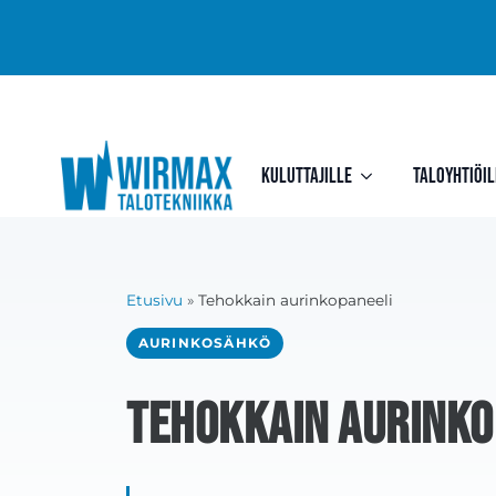
Kuluttajille
Taloyhtiöil
Etusivu
»
Tehokkain aurinkopaneeli
AURINKOSÄHKÖ
Tehokkain aurinko