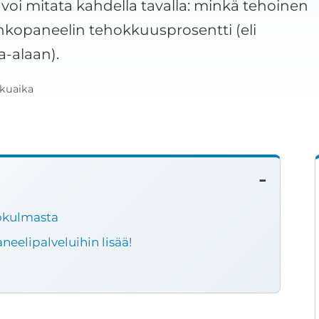
oi mitata kahdella tavalla: minkä tehoinen
inkopaneelin tehokkuusprosentti (eli
a-alaan).
ukuaika
kökulmasta
eelipalveluihin lisää!