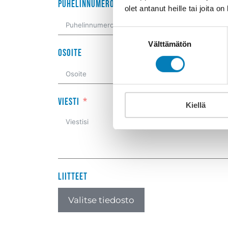
Puhelinnumero
olet antanut heille tai joita o
Suostumuksen
Välttämätön
valinta
Osoite
Viesti
Kiellä
Liitteet
Valitse tiedosto