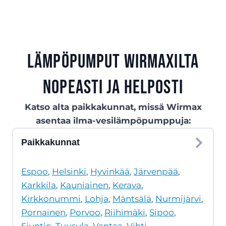
Lämpöpumput Wirmaxilta
nopeasti ja helposti
Katso alta paikkakunnat, missä Wirmax
asentaa ilma-vesilämpöpumppuja:
Paikkakunnat
Espoo
,
Helsinki
,
Hyvinkää
,
Järvenpää
,
Karkkila
,
Kauniainen
,
Kerava
,
Kirkkonummi
,
Lohja
,
Mäntsälä
,
Nurmijärvi
,
Pornainen
,
Porvoo
,
Riihimäki
,
Sipoo
,
Siuntio
,
Tuusula
,
Vantaa
,
Vihti