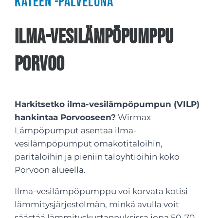
käteen -palveluna
Ilma-vesilämpöpumppu
Porvoo
Harkitsetko ilma-vesilämpöpumpun (VILP)
hankintaa Porvooseen?
Wirmax
Lämpöpumput asentaa ilma-
vesilämpöpumput omakotitaloihin,
paritaloihin ja pieniin taloyhtiöihin koko
Porvoon alueella.
Ilma-vesilämpöpumppu voi korvata kotisi
lämmitysjärjestelmän, minkä avulla voit
säästää lämmityskustannuksissa jopa 50-70