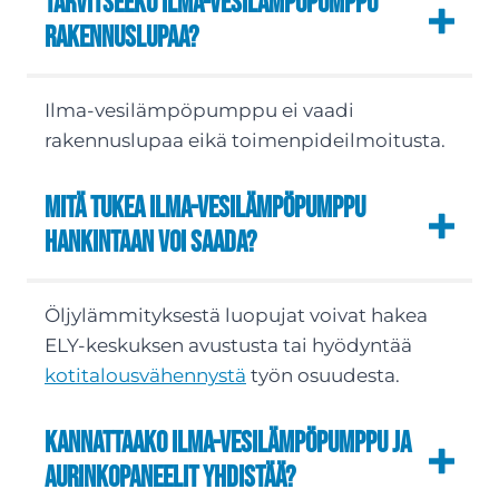
Tarvitseeko ilma-vesilämpöpumppu
rakennuslupaa?
Ilma-vesilämpöpumppu ei vaadi
rakennuslupaa eikä toimenpideilmoitusta.
Mitä tukea ilma-vesilämpöpumppu
hankintaan voi saada?
Öljylämmityksestä luopujat voivat hakea
ELY-keskuksen avustusta tai hyödyntää
kotitalousvähennystä
työn osuudesta.
Kannattaako ilma-vesilämpöpumppu ja
aurinkopaneelit yhdistää?