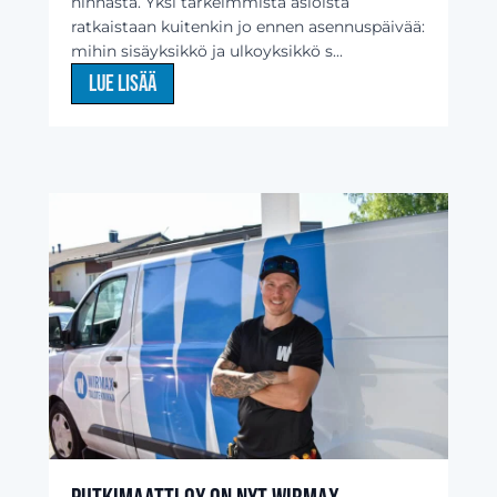
hinnasta. Yksi tärkeimmistä asioista
ratkaistaan kuitenkin jo ennen asennuspäivää:
mihin sisäyksikkö ja ulkoyksikkö s...
Lue lisää