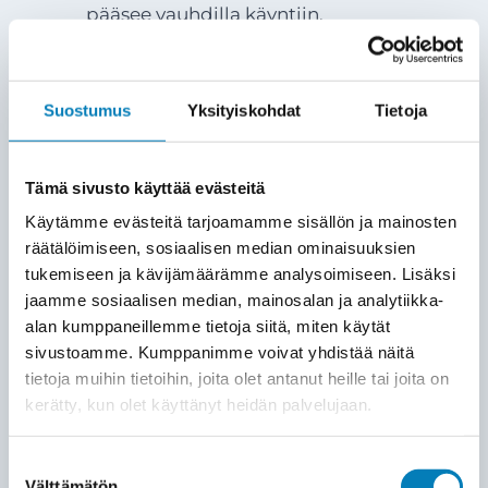
pääsee vauhdilla käyntiin.
Laitteiston asennus
5
Suostumus
Yksityiskohdat
Tietoja
Asennamme ulkoyksikön ja sisäyksikön
(tai ohjausyksikön) sovitun
suunnitelman mukaisesti. Käytämme
Tämä sivusto käyttää evästeitä
laadukkaita asennustarvikkeita ja
Käytämme evästeitä tarjoamamme sisällön ja mainosten
varmistamme, että kaikki läpiviennit ja
räätälöimiseen, sosiaalisen median ominaisuuksien
kytkennät tehdään siististi ja
tukemiseen ja kävijämäärämme analysoimiseen. Lisäksi
huolellisesti.
jaamme sosiaalisen median, mainosalan ja analytiikka-
alan kumppaneillemme tietoja siitä, miten käytät
sivustoamme. Kumppanimme voivat yhdistää näitä
KÄYTTÖÖNOTTO ja opastus
6
tietoja muihin tietoihin, joita olet antanut heille tai joita on
Lämpöpumppu kytketään rakennuksen
kerätty, kun olet käyttänyt heidän palvelujaan.
lämmitysverkostoon ja säädetään
toimimaan mahdollisimman
Suostumuksen
Välttämätön