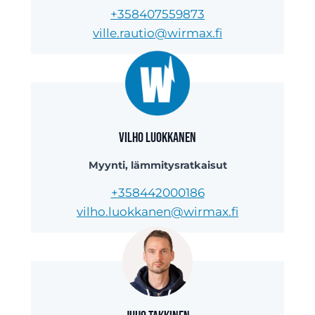
+358407559873
ville.rautio@wirmax.fi
Vilho Luokkanen
Myynti, lämmitysratkaisut
+358442000186
vilho.luokkanen@wirmax.fi