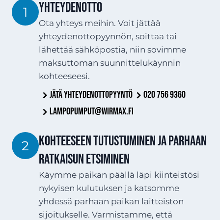
YHTEYDENOTTO
1
Ota yhteys meihin. Voit jättää
yhteydenottopyynnön, soittaa tai
lähettää sähköpostia, niin sovimme
maksuttoman suunnittelukäynnin
kohteeseesi.
Jätä yhteydenottopyyntö
020 756 9360
lampopumput@wirmax.fi
Kohteeseen tutustuminen ja parhaan
2
ratkaisun etsiminen
Käymme paikan päällä läpi kiinteistösi
nykyisen kulutuksen ja katsomme
yhdessä parhaan paikan laitteiston
sijoitukselle. Varmistamme, että