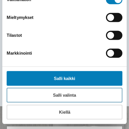
tehokkaasti. Työ valmistuu yleensä 2–3
valinta
päivässä. Lopuksi siivoamme jälkemme
ja opastamme sinut laitteen käyttöön.
Mieltymykset
LASKU JA HUOLTOSOPIMUS
7
Tilastot
Saat laskun vasta asennuksen
valmistuttua. Voit alkaa nauttia
Markkinointi
välittömästi tasaisesta lämmöstä ja
pienemmistä sähkölaskuista. Wirmax
tarjoaa ammattitaitoisen teknisen tuen
Salli kaikki
myös asennuksen jälkeen.
Salli valinta
Kiellä