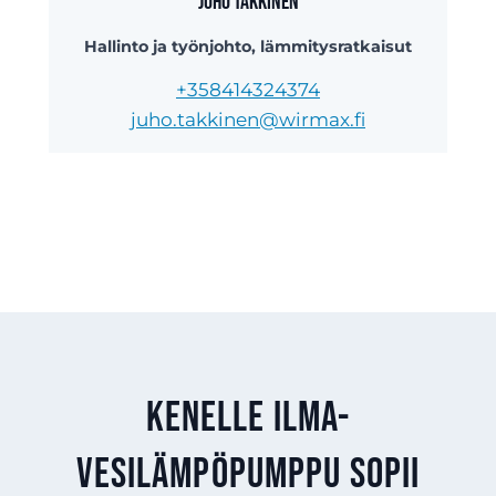
Juho Takkinen
Hallinto ja työnjohto, lämmitysratkaisut
+358414324374
juho.takkinen@wirmax.fi
Kenelle ilma-
vesilämpöpumppu sopii