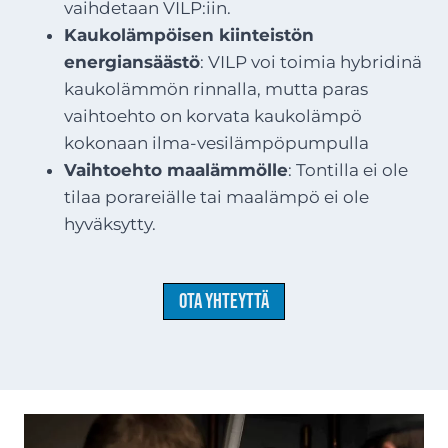
vaihdetaan VILP:iin.
Kaukolämpöisen kiinteistön
energiansäästö
: VILP voi toimia hybridinä
kaukolämmön rinnalla, mutta paras
vaihtoehto on korvata kaukolämpö
kokonaan ilma-vesilämpöpumpulla
Vaihtoehto maalämmölle
: Tontilla ei ole
tilaa porareiälle tai maalämpö ei ole
hyväksytty.
Ota yhteyttä