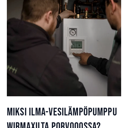
Miksi ilma-vesilämpöpumppu
Wirmaxilta Porvooossa?