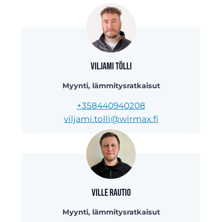
Viljami Tölli
Myynti, lämmitysratkaisut
+358440940208
viljami.tolli@wirmax.fi
Ville Rautio
Myynti, lämmitysratkaisut