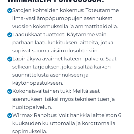
Satojen kohteiden kokemus: Toteutamme
ilma-vesilämpöpumppujen asennukset
vuosien kokemuksella ja ammattitaidolla.
Laadukkaat tuotteet: Käytämme vain
parhaan laatuluokituksen laitteita, jotka
sopivat suomalaisiin olosuhteisiin.
Läpinäkyvä avaimet käteen -palvelu: Saat
selkeän tarjouksen, joka sisältää kaiken
suunnittelusta asennukseen ja
käytönopastukseen.
Kokonaisvaltainen tuki: Meiltä saat
asennuksen lisäksi myös teknisen tuen ja
huoltopalvelun.
Wirmax Rahoitus: Voit hankkia laitteiston 6
kuukauden kuluttomalla ja korottomalla
sopimuksella.