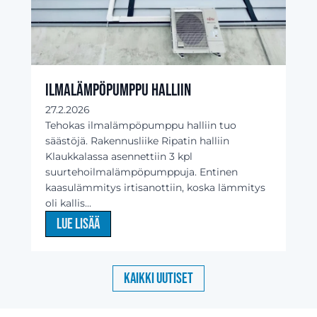
Ilmalämpöpumppu halliin
27.2.2026
Tehokas ilmalämpöpumppu halliin tuo
säästöjä. Rakennusliike Ripatin halliin
Klaukkalassa asennettiin 3 kpl
suurtehoilmalämpöpumppuja. Entinen
kaasulämmitys irtisanottiin, koska lämmitys
oli kallis...
Lue lisää
Kaikki uutiset