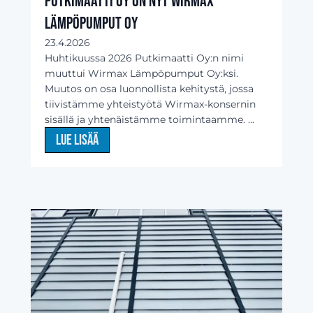
Putkimaatti Oy on nyt Wirmax
Lämpöpumput Oy
23.4.2026
Huhtikuussa 2026 Putkimaatti Oy:n nimi
muuttui Wirmax Lämpöpumput Oy:ksi.
Muutos on osa luonnollista kehitystä, jossa
tiivistämme yhteistyötä Wirmax-konsernin
sisällä ja yhtenäistämme toimintaamme. ...
Lue lisää