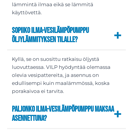
lämmintä ilmaa eikä se lämmitä
käyttövettä.
Sopiiko ilma-vesilämpöpumppu
öljylämmityksen tilalle?
Kyllä, se on suosittu ratkaisu öljystä
luovuttaessa. VILP hyödyntää olemassa
olevia vesipattereita, ja asennus on
edullisempi kuin maalämmössä, koska
porakaivoa ei tarvita.
Paljonko ilma-vesilämpöpumppu maksaa
asennettuna?