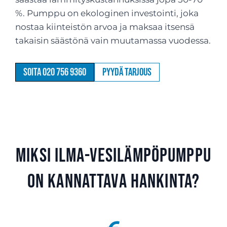
%. Pumppu on ekologinen investointi, joka
nostaa kiinteistön arvoa ja maksaa itsensä
takaisin säästönä vain muutamassa vuodessa.
Soita 020 756 9360
Pyydä tarjous
Miksi ilma-vesilämpöpumppu
on kannattava hankinta?