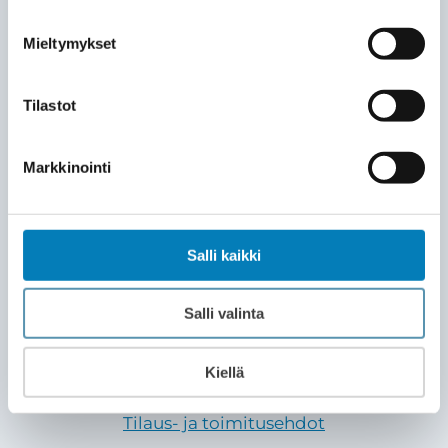
Mieltymykset
Tilastot
Markkinointi
Salli kaikki
Salli valinta
Kiellä
Tietosuojaseloste
Tilaus- ja toimitusehdot