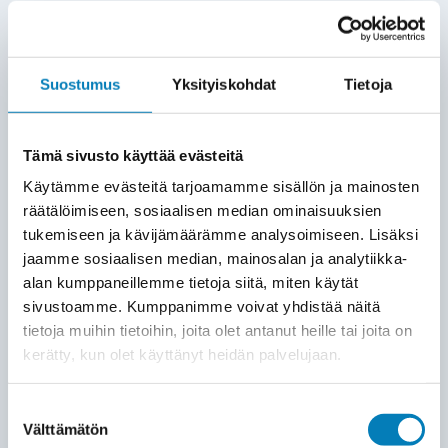
Puh.
09 428 274 70
info@wirmax.fi
Suostumus
Yksityiskohdat
Tietoja
Wirmax Lämpöpumput Oy
Puh.
020 756 9360
Tämä sivusto käyttää evästeitä
lampopumput@wirmax.fi
Käytämme evästeitä tarjoamamme sisällön ja mainosten
Sivut
räätälöimiseen, sosiaalisen median ominaisuuksien
Wirmax yrityksenä
tukemiseen ja kävijämäärämme analysoimiseen. Lisäksi
Referenssit
jaamme sosiaalisen median, mainosalan ja analytiikka-
alan kumppaneillemme tietoja siitä, miten käytät
Ota yhteyttä
sivustoamme. Kumppanimme voivat yhdistää näitä
Wirmax Rahoitus
tietoja muihin tietoihin, joita olet antanut heille tai joita on
Usein kysytyt kysymykset
kerätty, kun olet käyttänyt heidän palvelujaan.
Hinnasto
Suostumuksen
Blogi
Välttämätön
valinta