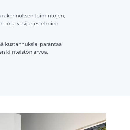
öä rakennuksen toimintojen,
nin ja vesijärjestelmien
ää kustannuksia, parantaa
 kiinteistön arvoa.