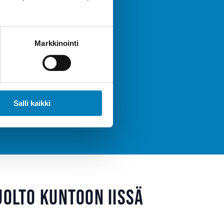
teistösi
Markkinointi
t kertyä heti!
Salli kaikki
uolto kuntoon Iissä