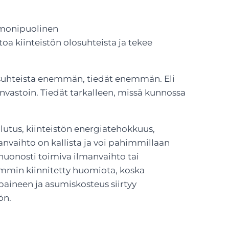
: monipuolinen
toa kiinteistön olosuhteista ja tekee
suhteista enemmän, tiedät enemmän. Eli
invastoin. Tiedät tarkalleen, missä kunnossa
lutus, kiinteistön energiatehokkuus,
anvaihto on kallista ja voi pahimmillaan
 huonosti toimiva ilmanvaihto tai
emmin kiinnitetty huomiota, koska
paineen ja asumiskosteus siirtyy
ön.