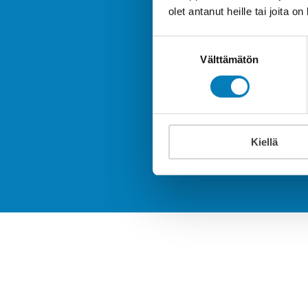
olet antanut heille tai joita o
Suostumuksen
Tee til
Välttämätön
valinta
energiatehokk
Kiellä