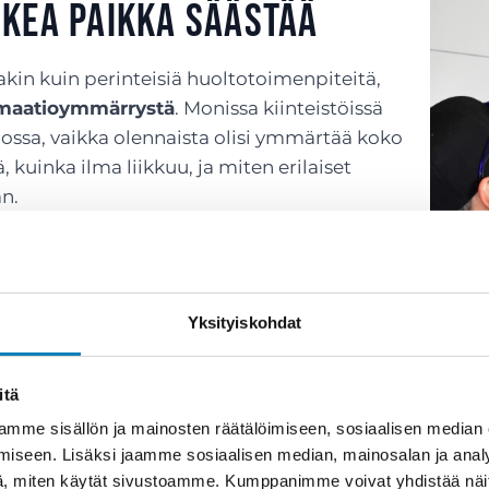
oikea paikka säästää
kin kuin perinteisiä huoltotoimenpiteitä,
tomaatioymmärrystä
. Monissa kiinteistöissä
nossa, vaikka olennaista olisi ymmärtää koko
 kuinka ilma liikkuu, ja miten erilaiset
n.
oivat
pilata koko rakennuksen
ja aiheuttaa
non sisäilman ja sisäilmaongelmien vuoksi,
 kaikkoavat.
Yksityiskohdat
itä
mme sisällön ja mainosten räätälöimiseen, sosiaalisen median
iseen. Lisäksi jaamme sosiaalisen median, mainosalan ja analy
, miten käytät sivustoamme. Kumppanimme voivat yhdistää näitä t