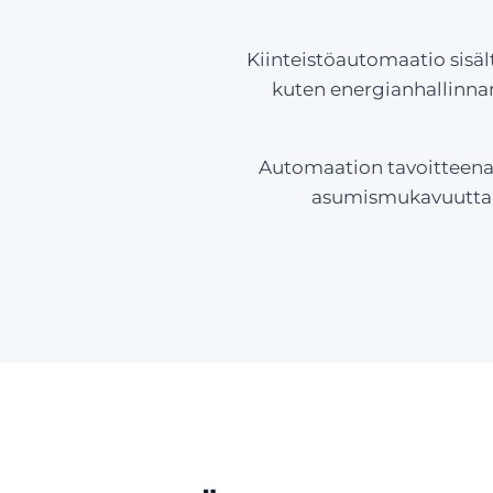
Kiinteistöautomaatio sisäl
kuten energianhallinnan
Automaation tavoitteena 
asumismukavuutta j