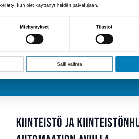
n kerätty, kun olet käyttänyt heidän palvelujaan.
aus nyt ja varmistu, että kiin
Mieltymykset
Tilastot
uus säilyy ja säästöt alkava
Ota yhteyttä
Salli valinta
Kiinteistö ja kiinteistönh