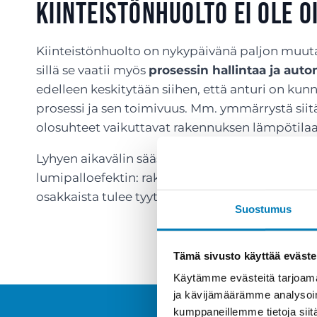
Kiinteistönhuolto ei ole 
Kiinteistönhuolto on nykypäivänä paljon muuta
sillä se vaatii myös
prosessin hallintaa ja au
edelleen keskitytään siihen, että anturi on kun
prosessi ja sen toimivuus. Mm. ymmärrystä siitä,
olosuhteet vaikuttavat rakennuksen lämpötilaa
Lyhyen aikavälin säästöt kiinteistönhuollossa v
lumipalloefektin: rakennuksen arvo alenee huo
osakkaista tulee tyytymättömiä ja vuokralaiset
Suostumus
Tämä sivusto käyttää eväste
Käytämme evästeitä tarjoama
ja kävijämäärämme analysoim
kumppaneillemme tietoja siitä