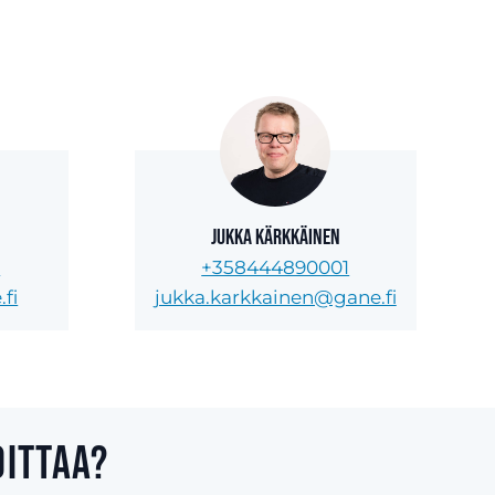
Jukka Kärkkäinen
5
+358444890001
fi
jukka.karkkainen@gane.fi
oittaa?