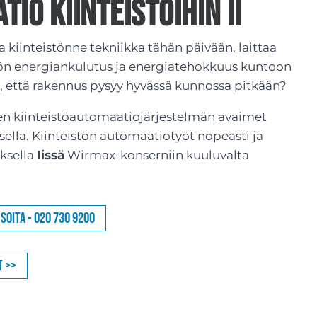
io kiinteistöihin Ii
a kiinteistönne tekniikka tähän päivään, laittaa
tön energiankulutus ja energiatehokkuus kuntoon
n, että rakennus pysyy hyvässä kunnossa pitkään?
n kiinteistöautomaatiojärjestelmän avaimet
ella. Kiinteistön automaatiotyöt nopeasti ja
ksella
Iissä
Wirmax-konserniin kuuluvalta
Soita - 020 730 9200
t >>