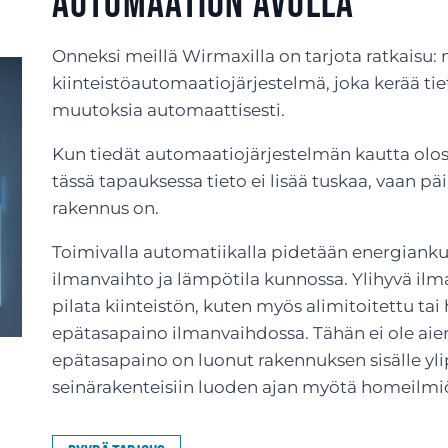
automaation avulla
Onneksi meillä Wirmaxilla on tarjota ratkaisu
kiinteistöautomaatiojärjestelmä, joka kerää tie
muutoksia automaattisesti.
Kun tiedät automaatiojärjestelmän kautta olo
tässä tapauksessa tieto ei lisää tuskaa, vaan pä
rakennus on.
Toimivalla automatiikalla pidetään energianku
ilmanvaihto ja lämpötila kunnossa. Ylihyvä ilm
pilata kiinteistön, kuten myös alimitoitettu tai
epätasapaino ilmanvaihdossa. Tähän ei ole ai
epätasapaino on luonut rakennuksen sisälle yli
seinärakenteisiin luoden ajan myötä homeilmi