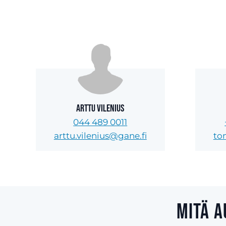
Arttu Vilenius
044 489 0011
arttu.vilenius@gane.fi
to
Mitä a