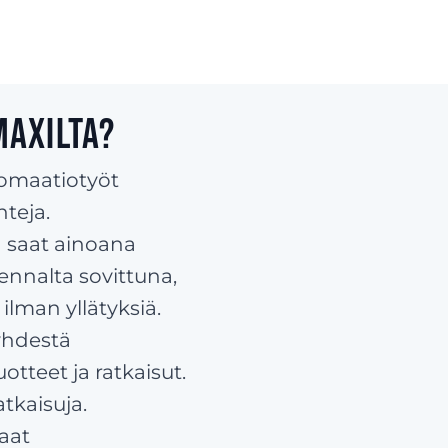
maxilta?
omaatiotyöt
nteja.
 saat ainoana
ennalta sovittuna,
ilman yllätyksiä.
yhdestä
tteet ja ratkaisut.
tkaisuja.
kaat