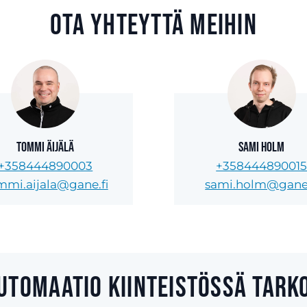
Ota yhteyttä meihin
Tommi Äijälä
Sami Holm
+358444890003
+35844489001
mmi.aijala@gane.fi
sami.holm@gane.
utomaatio kiinteistössä tark