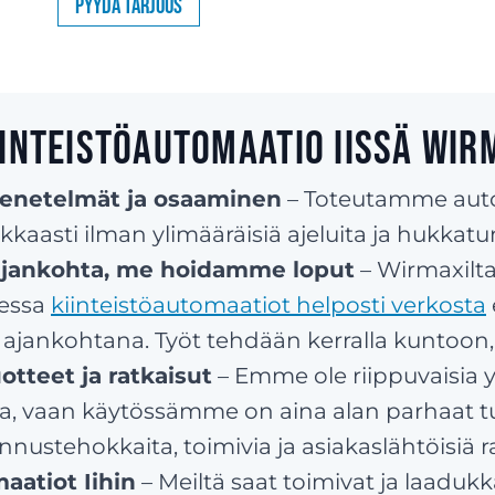
Pyydä tarjous
iinteistöautomaatio Iissä Wir
menetelmät ja osaaminen
– Toteutamme aut
kkaasti ilman ylimääräisiä ajeluita ja hukkatu
 ajankohta, me hoidamme loput
– Wirmaxilta
essa
kiinteistöautomaatiot helposti verkosta
 ajankohtana. Työt tehdään kerralla kuntoon, 
otteet ja ratkaisut
– Emme ole riippuvaisia 
ta, vaan käytössämme on aina alan parhaat tuo
nnustehokkaita, toimivia ja asiakaslähtöisiä ra
aatiot Iihin
– Meiltä saat toimivat ja laaduk