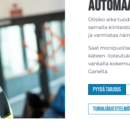
Automaat
Olisiko aika tuod
samalla kiinteis
ja varmistaa näi
Saat monipuolise
käteen -toteutuks
vankalla kokemu
Ganelta.
Pyydä tarjous
Turvajärjestelmä