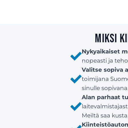
Miksi k
Nykyaikaiset 
nopeasti ja teho
Valitse sopiva
toimijana Suom
sinulle sopivana
Alan parhaat tu
laitevalmistajas
Meiltä saa kusta
Kiinteistöautom