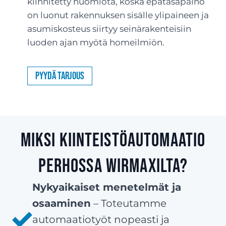
kiinnitetty huomiota, koska epätasapaino
on luonut rakennuksen sisälle ylipaineen ja
asumiskosteus siirtyy seinärakenteisiin
luoden ajan myötä homeilmiön.
Pyydä tarjous
Miksi kiinteistöautomaatio
Perhossa Wirmaxilta?
Nykyaikaiset menetelmät ja
osaaminen
– Toteutamme
automaatiotyöt nopeasti ja