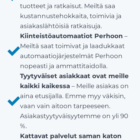
tuotteet ja ratkaisut. Meiltä saa
kustannustehokkaita, toimivia ja
asiakaslähtöisiä ratkaisuja.
Kiinteistöautomaatiot Perhoon
–
Meiltä saat toimivat ja laadukkaat
automaatiojärjestelmät Perhoon
nopeasti ja ammattitaidolla.
Tyytyväiset asiakkaat ovat meille
kaikki kaikessa
– Meille asiakas on
aina etusijalla. Emme myy väkisin,
vaan vain aitoon tarpeeseen.
Asiakastyytyväisyytemme on yli 90
%.
Kattavat palvelut saman katon