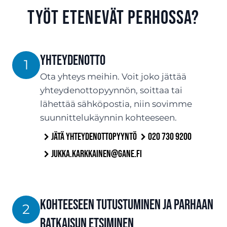
työt etenevät Perhossa?
Yhteydenotto
1
Ota yhteys meihin. Voit joko jättää
yhteydenottopyynnön, soittaa tai
lähettää sähköpostia, niin sovimme
suunnittelukäynnin kohteeseen.
Jätä yhteydenottopyyntö
020 730 9200
jukka.karkkainen@gane.fi
Kohteeseen tutustuminen ja parhaan
2
ratkaisun etsiminen