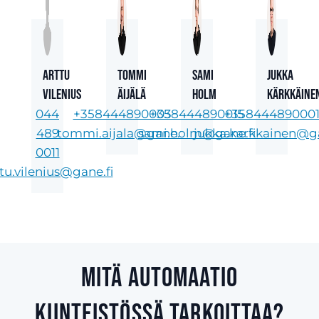
Arttu
Tommi
Sami
Jukka
Vilenius
Äijälä
Holm
Kärkkäine
044
+358444890003
+358444890015
+35844489000
489
tommi.aijala@gane.fi
sami.holm@gane.fi
jukka.karkkainen@ga
0011
tu.vilenius@gane.fi
Mitä automaatio
kiinteistössä tarkoittaa?