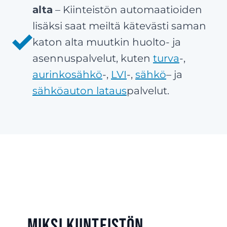
alta
– Kiinteistön automaatioiden
lisäksi saat meiltä kätevästi saman
katon alta muutkin huolto- ja
asennuspalvelut, kuten
turva
-,
aurinkosähkö
-,
LVI
-,
sähkö
– ja
sähköauton lataus
palvelut.
Miksi kiinteistön