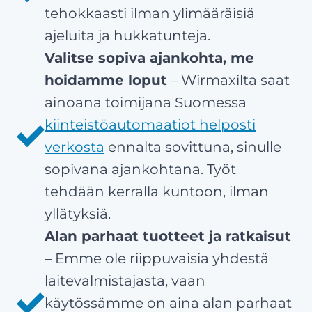
tehokkaasti ilman ylimääräisiä
ajeluita ja hukkatunteja.
Valitse sopiva ajankohta, me
hoidamme loput
– Wirmaxilta saat
ainoana toimijana Suomessa
kiinteistöautomaatiot helposti
verkosta
ennalta sovittuna, sinulle
sopivana ajankohtana. Työt
tehdään kerralla kuntoon, ilman
yllätyksiä.
Alan parhaat tuotteet ja ratkaisut
– Emme ole riippuvaisia yhdestä
laitevalmistajasta, vaan
käytössämme on aina alan parhaat