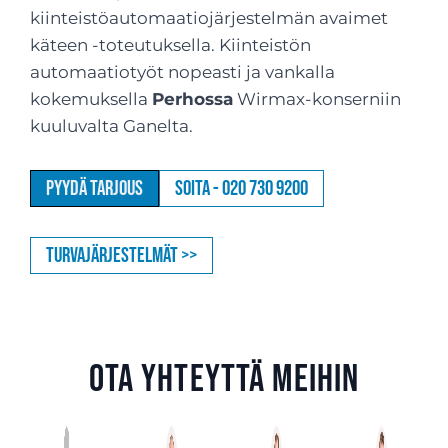
kiinteistöautomaatiojärjestelmän avaimet
käteen -toteutuksella. Kiinteistön
automaatiotyöt nopeasti ja vankalla
kokemuksella
Perhossa
Wirmax-konserniin
kuuluvalta Ganelta.
Pyydä tarjous
Soita - 020 730 9200
Turvajärjestelmät >>
Ota yhteyttä meihin