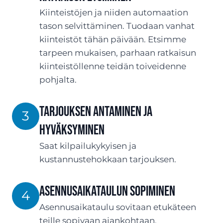
Kiinteistöjen ja niiden automaation
tason selvittäminen. Tuodaan vanhat
kiinteistöt tähän päivään. Etsimme
tarpeen mukaisen, parhaan ratkaisun
kiinteistöllenne teidän toiveidenne
pohjalta.
TARJOUksen antaminen ja
3
hyväksyminen
Saat kilpailukykyisen ja
kustannustehokkaan tarjouksen.
ASENNUSaikataulun sopiminen
4
Asennusaikataulu sovitaan etukäteen
teille sopivaan ajankohtaan.