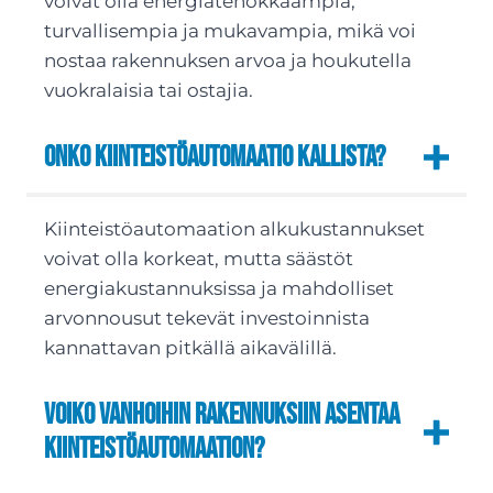
voivat olla energiatehokkaampia,
turvallisempia ja mukavampia, mikä voi
nostaa rakennuksen arvoa ja houkutella
vuokralaisia tai ostajia.
Onko kiinteistöautomaatio kallista?
Kiinteistöautomaation alkukustannukset
voivat olla korkeat, mutta säästöt
energiakustannuksissa ja mahdolliset
arvonnousut tekevät investoinnista
kannattavan pitkällä aikavälillä.
Voiko vanhoihin rakennuksiin asentaa
kiinteistöautomaation?