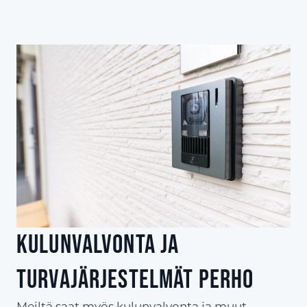
Kulunvalvonta ja
turvajärjestelmät Perho
Meiltä saat myös kulunvalvonta ja muut