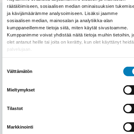
räätälöimiseen, sosiaalisen median ominaisuuksien tukemis
ja kävijämäärämme analysoimiseen. Lisäksi jaamme
sosiaalisen median, mainosalan ja analytiikka-alan
kumppaneillemme tietoja siitä, miten käytät sivustoamme.
Automaation hinta Perho –
Kumppanimme voivat yhdistää näitä tietoja muihin tietoihin, jo
olet antanut heille tai joita on kerätty, kun olet käyttänyt heid
Mitä automaation hankinta
palvelujaan.
kiinteistöön maksaa?
Suostumuksen
Välttämätön
valinta
Jokainen automaatioprojekti Perhossa on
Mieltymykset
yksilöllinen riippuen mm. kohteesta, tehtävän
työn laajuudesta ja asennettavasta laitteistosta.
Tilastot
Hintaa miettiessä kannattaa huomioida, että
automaatiojärjestelmä saavuttaa säästöä 15-20
Markkinointi
% energiakulutuksen tai olosuhteiden