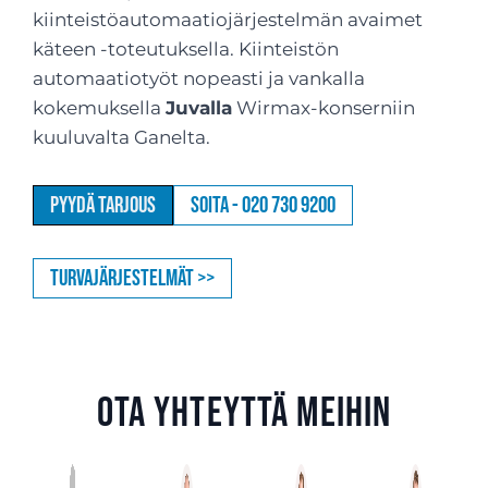
kiinteistöautomaatiojärjestelmän avaimet
käteen -toteutuksella. Kiinteistön
automaatiotyöt nopeasti ja vankalla
kokemuksella
Juvalla
Wirmax-konserniin
kuuluvalta Ganelta.
Pyydä tarjous
Soita - 020 730 9200
Turvajärjestelmät >>
Ota yhteyttä meihin