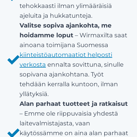
tehokkaasti ilman ylimääräisiä
ajeluita ja hukkatunteja.
Valitse sopiva ajankohta, me
hoidamme loput
– Wirmaxilta saat
ainoana toimijana Suomessa
kiinteistöautomaatiot helposti
verkosta
ennalta sovittuna, sinulle
sopivana ajankohtana. Työt
tehdään kerralla kuntoon, ilman
yllätyksiä.
Alan parhaat tuotteet ja ratkaisut
– Emme ole riippuvaisia yhdestä
laitevalmistajasta, vaan
käytössämme on aina alan parhaat