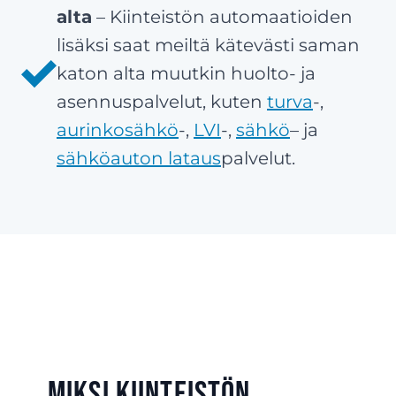
alta
– Kiinteistön automaatioiden
lisäksi saat meiltä kätevästi saman
katon alta muutkin huolto- ja
asennuspalvelut, kuten
turva
-,
aurinkosähkö
-,
LVI
-,
sähkö
– ja
sähköauton lataus
palvelut.
Miksi kiinteistön