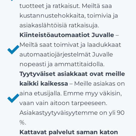
tuotteet ja ratkaisut. Meiltä saa
kustannustehokkaita, toimivia ja
asiakaslähtöisiä ratkaisuja.
Kiinteistöautomaatiot Juvalle
–
Meiltä saat toimivat ja laadukkaat
automaatiojärjestelmät Juvalle
nopeasti ja ammattitaidolla.
Tyytyväiset asiakkaat ovat meille
kaikki kaikessa
– Meille asiakas on
aina etusijalla. Emme myy väkisin,
vaan vain aitoon tarpeeseen.
Asiakastyytyväisyytemme on yli 90
%.
Kattavat palvelut saman katon