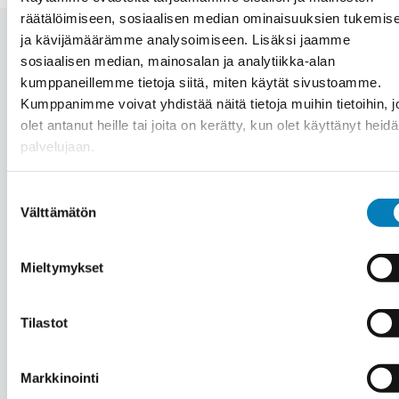
räätälöimiseen, sosiaalisen median ominaisuuksien tukemis
ja kävijämäärämme analysoimiseen. Lisäksi jaamme
sosiaalisen median, mainosalan ja analytiikka-alan
kumppaneillemme tietoja siitä, miten käytät sivustoamme.
Automaation hinta Juva –
Kumppanimme voivat yhdistää näitä tietoja muihin tietoihin, jo
olet antanut heille tai joita on kerätty, kun olet käyttänyt heid
Mitä automaation hankinta
palvelujaan.
kiinteistöön maksaa?
Suostumuksen
Välttämätön
valinta
Jokainen automaatioprojekti Juvalla on
Mieltymykset
yksilöllinen riippuen mm. kohteesta, tehtävän
työn laajuudesta ja asennettavasta laitteistosta.
Tilastot
Hintaa miettiessä kannattaa huomioida, että
automaatiojärjestelmä saavuttaa säästöä 15-20
Markkinointi
% energiakulutuksen tai olosuhteiden