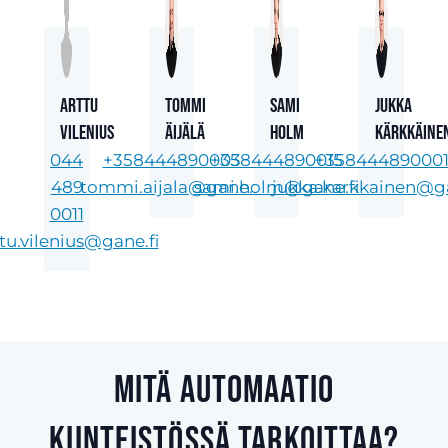
Arttu
Tommi
Sami
Jukka
Vilenius
Äijälä
Holm
Kärkkäine
044
+358444890003
+358444890015
+35844489000
489
tommi.aijala@gane.fi
sami.holm@gane.fi
jukka.karkkainen@ga
0011
tu.vilenius@gane.fi
Mitä automaatio
kiinteistössä tarkoittaa?