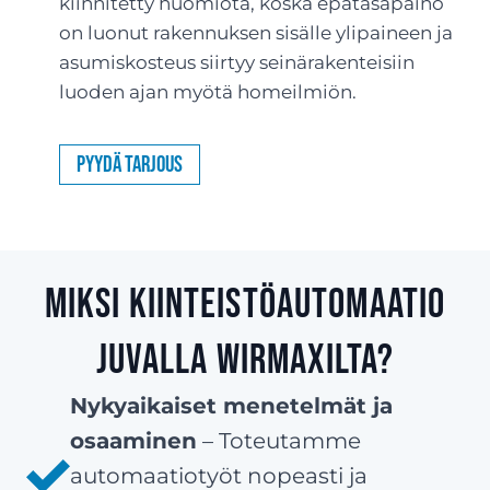
kiinnitetty huomiota, koska epätasapaino
on luonut rakennuksen sisälle ylipaineen ja
asumiskosteus siirtyy seinärakenteisiin
luoden ajan myötä homeilmiön.
Pyydä tarjous
Miksi kiinteistöautomaatio
Juvalla Wirmaxilta?
Nykyaikaiset menetelmät ja
osaaminen
– Toteutamme
automaatiotyöt nopeasti ja