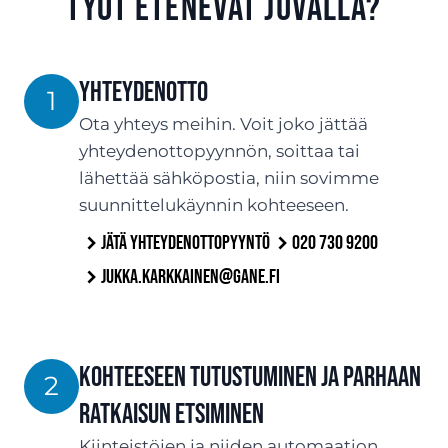
työt etenevät Juvalla?
Yhteydenotto
1
Ota yhteys meihin. Voit joko jättää
yhteydenottopyynnön, soittaa tai
lähettää sähköpostia, niin sovimme
suunnittelukäynnin kohteeseen.
Jätä yhteydenottopyyntö
020 730 9200
jukka.karkkainen@gane.fi
Kohteeseen tutustuminen ja parhaan
2
ratkaisun etsiminen
Kiinteistöjen ja niiden automaation