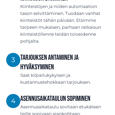
Kiinteistöjen ja niiden automaation
tason selvittäminen. Tuodaan vanhat
kiinteistöt tähän päivään. Etsimme
tarpeen mukaisen, parhaan ratkaisun
kiinteistöllenne teidän toiveidenne
pohjalta.
TARJOUksen antaminen ja
3
hyväksyminen
Saat kilpailukykyisen ja
kustannustehokkaan tarjouksen.
ASENNUSaikataulun sopiminen
4
Asennusaikataulu sovitaan etukäteen
teille sopivaan ajankohtaan.