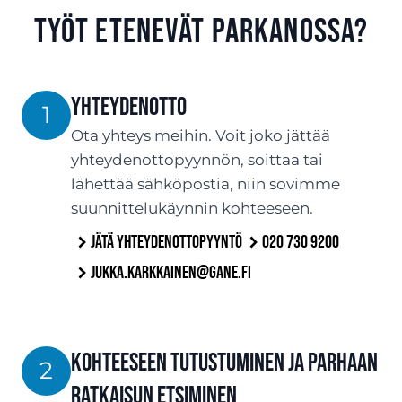
työt etenevät Parkanossa?
Yhteydenotto
1
Ota yhteys meihin. Voit joko jättää
yhteydenottopyynnön, soittaa tai
lähettää sähköpostia, niin sovimme
suunnittelukäynnin kohteeseen.
Jätä yhteydenottopyyntö
020 730 9200
jukka.karkkainen@gane.fi
Kohteeseen tutustuminen ja parhaan
2
ratkaisun etsiminen