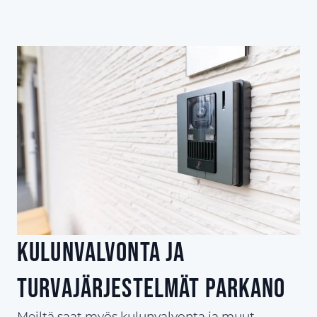
Kulunvalvonta ja
turvajärjestelmät Parkano
Meiltä saat myös kulunvalvonta ja muut