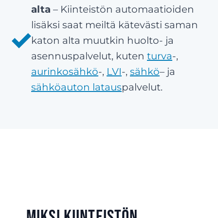
alta
– Kiinteistön automaatioiden
lisäksi saat meiltä kätevästi saman
katon alta muutkin huolto- ja
asennuspalvelut, kuten
turva
-,
aurinkosähkö
-,
LVI
-,
sähkö
– ja
sähköauton lataus
palvelut.
Miksi kiinteistön