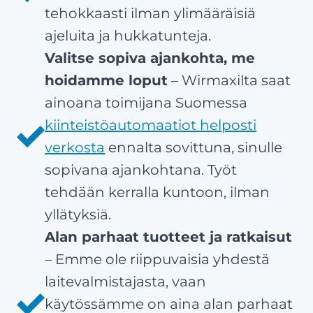
tehokkaasti ilman ylimääräisiä
ajeluita ja hukkatunteja.
Valitse sopiva ajankohta, me
hoidamme loput
– Wirmaxilta saat
ainoana toimijana Suomessa
kiinteistöautomaatiot helposti
verkosta
ennalta sovittuna, sinulle
sopivana ajankohtana. Työt
tehdään kerralla kuntoon, ilman
yllätyksiä.
Alan parhaat tuotteet ja ratkaisut
– Emme ole riippuvaisia yhdestä
laitevalmistajasta, vaan
käytössämme on aina alan parhaat