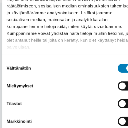
räätälöimiseen, sosiaalisen median ominaisuuksien tukemis
ja kävijämäärämme analysoimiseen. Lisäksi jaamme
sosiaalisen median, mainosalan ja analytiikka-alan
kumppaneillemme tietoja siitä, miten käytät sivustoamme.
Automaation hinta Parkano –
Kumppanimme voivat yhdistää näitä tietoja muihin tietoihin, jo
olet antanut heille tai joita on kerätty, kun olet käyttänyt heid
Mitä automaation hankinta
palvelujaan.
kiinteistöön maksaa?
Suostumuksen
Välttämätön
valinta
Jokainen automaatioprojekti Parkanossa on
Mieltymykset
yksilöllinen riippuen mm. kohteesta, tehtävän
työn laajuudesta ja asennettavasta laitteistosta.
Tilastot
Hintaa miettiessä kannattaa huomioida, että
automaatiojärjestelmä saavuttaa säästöä 15-20
Markkinointi
% energiakulutuksen tai olosuhteiden