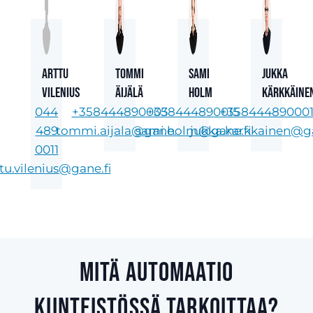
Arttu
Tommi
Sami
Jukka
Vilenius
Äijälä
Holm
Kärkkäine
044
+358444890003
+358444890015
+35844489000
489
tommi.aijala@gane.fi
sami.holm@gane.fi
jukka.karkkainen@ga
0011
tu.vilenius@gane.fi
Mitä automaatio
kiinteistössä tarkoittaa?