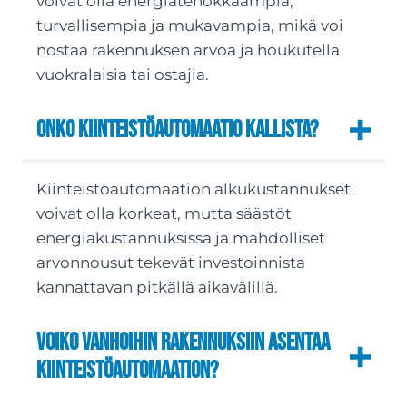
voivat olla energiatehokkaampia,
turvallisempia ja mukavampia, mikä voi
nostaa rakennuksen arvoa ja houkutella
vuokralaisia tai ostajia.
Onko kiinteistöautomaatio kallista?
Kiinteistöautomaation alkukustannukset
voivat olla korkeat, mutta säästöt
energiakustannuksissa ja mahdolliset
arvonnousut tekevät investoinnista
kannattavan pitkällä aikavälillä.
Voiko vanhoihin rakennuksiin asentaa
kiinteistöautomaation?