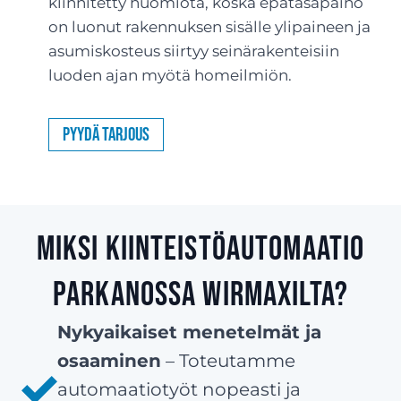
kiinnitetty huomiota, koska epätasapaino
on luonut rakennuksen sisälle ylipaineen ja
asumiskosteus siirtyy seinärakenteisiin
luoden ajan myötä homeilmiön.
Pyydä tarjous
Miksi kiinteistöautomaatio
Parkanossa Wirmaxilta?
Nykyaikaiset menetelmät ja
osaaminen
– Toteutamme
automaatiotyöt nopeasti ja