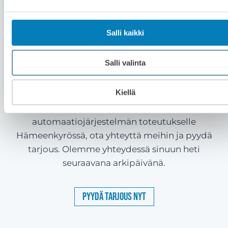
tehtävän työn laajuudesta ja asennettavasta
laitteistosta.
Salli kaikki
Hintaa miettiessä kannattaa huomioida, että
automaatiojärjestelmä saavuttaa säästöä 15-20
Salli valinta
% energiakulutuksen tai olosuhteiden
parantuessa.
Kiellä
Kun haluat tietää hinta-arvion kiinteistösi
automaatiojärjestelmän toteutukselle
Hämeenkyrössä, ota yhteyttä meihin ja pyydä
tarjous. Olemme yhteydessä sinuun heti
seuraavana arkipäivänä.
Pyydä tarjous nyt