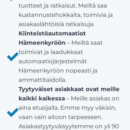
tuotteet ja ratkaisut. Meiltä saa
kustannustehokkaita, toimivia ja
asiakaslähtöisiä ratkaisuja.
Kiinteistöautomaatiot
Hämeenkyröön
– Meiltä saat
toimivat ja laadukkaat
automaatiojärjestelmät
Hämeenkyröön nopeasti ja
ammattitaidolla.
Tyytyväiset asiakkaat ovat meille
kaikki kaikessa
– Meille asiakas on
aina etusijalla. Emme myy väkisin,
vaan vain aitoon tarpeeseen.
Asiakastyytyväisyytemme on yli 90