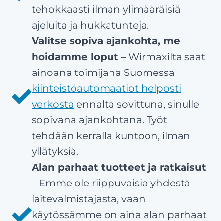
tehokkaasti ilman ylimääräisiä
ajeluita ja hukkatunteja.
Valitse sopiva ajankohta, me
hoidamme loput
– Wirmaxilta saat
ainoana toimijana Suomessa
kiinteistöautomaatiot helposti
verkosta
ennalta sovittuna, sinulle
sopivana ajankohtana. Työt
tehdään kerralla kuntoon, ilman
yllätyksiä.
Alan parhaat tuotteet ja ratkaisut
– Emme ole riippuvaisia yhdestä
laitevalmistajasta, vaan
käytössämme on aina alan parhaat