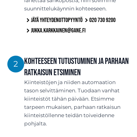
lähettää sähköpostia, niin sovimme
suunnittelukäynnin kohteeseen.
Jätä yhteydenottopyyntö
020 730 9200
jukka.karkkainen@gane.fi
Kohteeseen tutustuminen ja parhaan
2
ratkaisun etsiminen
Kiinteistöjen ja niiden automaation
tason selvittäminen. Tuodaan vanhat
kiinteistöt tähän päivään. Etsimme
tarpeen mukaisen, parhaan ratkaisun
kiinteistöllenne teidän toiveidenne
pohjalta.