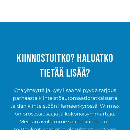
Kiinnostuitko? Haluatko
tietää lisää?
Ota yhteyttä ja kysy lisää tai pyydä tarjous
parhaasta kiinteistöautomaatioratkaisusta
teidän kiinteistöön Hämeenkyrössä. Wirmax
on prosessiosaaja ja kokonaisymmärtäjä.
Meidän avullamme saatte kiinteistön
mittaukset, säädöt ja olosuhteet kuntoon!