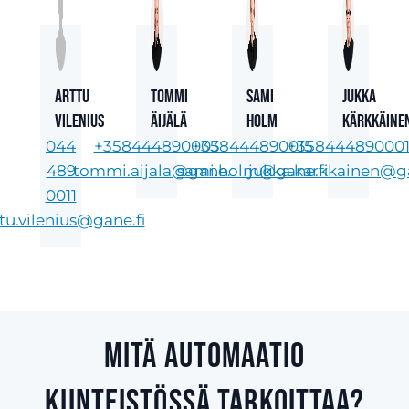
Arttu
Tommi
Sami
Jukka
Vilenius
Äijälä
Holm
Kärkkäine
044
+358444890003
+358444890015
+35844489000
489
tommi.aijala@gane.fi
sami.holm@gane.fi
jukka.karkkainen@ga
0011
tu.vilenius@gane.fi
Mitä automaatio
kiinteistössä tarkoittaa?