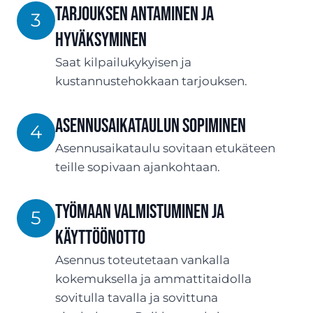
TARJOUksen antaminen ja
3
hyväksyminen
Saat kilpailukykyisen ja
kustannustehokkaan tarjouksen.
ASENNUSaikataulun sopiminen
4
Asennusaikataulu sovitaan etukäteen
teille sopivaan ajankohtaan.
Työmaan valmistuminen ja
5
käyttöönotto
Asennus toteutetaan vankalla
kokemuksella ja ammattitaidolla
sovitulla tavalla ja sovittuna