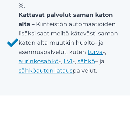
%.
Kattavat palvelut saman katon
alta
– Kiinteistön automaatioiden
lisäksi saat meiltä kätevästi saman
katon alta muutkin huolto- ja
asennuspalvelut, kuten
turva
-,
aurinkosähkö
-,
LVI
-,
sähkö
– ja
sähköauton lataus
palvelut.