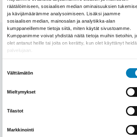
räätälöimiseen, sosiaalisen median ominaisuuksien tukemis
ja kävijämäärämme analysoimiseen. Lisäksi jaamme
sosiaalisen median, mainosalan ja analytiikka-alan
kumppaneillemme tietoja siitä, miten käytät sivustoamme.
Kumppanimme voivat yhdistää näitä tietoja muihin tietoihin, jo
olet antanut heille tai joita on kerätty, kun olet käyttänyt heid
palvelujaan.
Automaation hinta
Hämeenkyrö – Mitä
Suostumuksen
Välttämätön
valinta
automaation hankinta
Mieltymykset
kiinteistöön maksaa?
Tilastot
Jokainen automaatioprojekti Hämeenkyrössä
Markkinointi
on yksilöllinen riippuen mm. kohteesta,