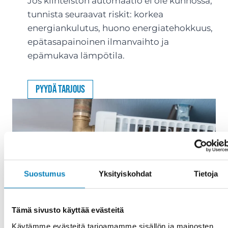
Jos kiinteistön automaatio ei ole kunnossa,
tunnista seuraavat riskit: korkea
energiankulutus, huono energiatehokkuus,
epätasapainoinen ilmanvaihto ja
epämukava lämpötila.
Pyydä tarjous
Suostumus
Yksityiskohdat
Tietoja
Tämä sivusto käyttää evästeitä
Käytämme evästeitä tarjoamamme sisällön ja mainosten