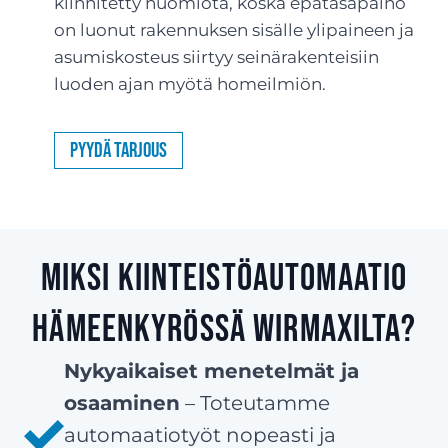
kiinnitetty huomiota, koska epätasapaino
on luonut rakennuksen sisälle ylipaineen ja
asumiskosteus siirtyy seinärakenteisiin
luoden ajan myötä homeilmiön.
Pyydä tarjous
Miksi kiinteistöautomaatio
Hämeenkyrössä Wirmaxilta?
Nykyaikaiset menetelmät ja
osaaminen
– Toteutamme
automaatiotyöt nopeasti ja