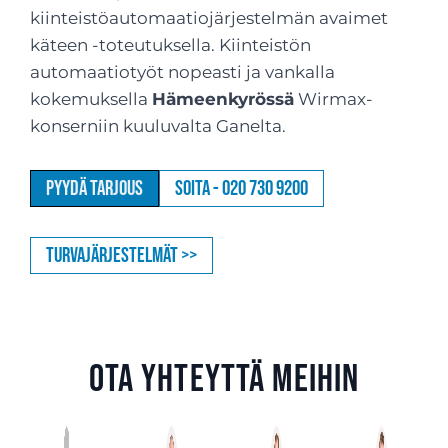
kiinteistöautomaatiojärjestelmän avaimet
käteen -toteutuksella. Kiinteistön
automaatiotyöt nopeasti ja vankalla
kokemuksella
Hämeenkyrössä
Wirmax-
konserniin kuuluvalta Ganelta.
Pyydä tarjous
Soita - 020 730 9200
Turvajärjestelmät >>
Ota yhteyttä meihin