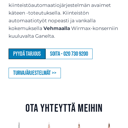
kiinteistöautomaatiojärjestelmän avaimet
käteen -toteutuksella. Kiinteistön
automaatiotyöt nopeasti ja vankalla
kokemuksella
Vehmaalla
Wirmax-konserniin
kuuluvalta Ganelta.
Pyydä tarjous
Soita - 020 730 9200
Turvajärjestelmät >>
Ota yhteyttä meihin