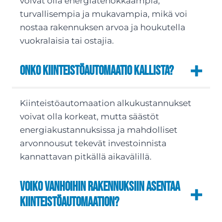
voivat olla energiatehokkaampia,
turvallisempia ja mukavampia, mikä voi
nostaa rakennuksen arvoa ja houkutella
vuokralaisia tai ostajia.
Onko kiinteistöautomaatio kallista?
Kiinteistöautomaation alkukustannukset
voivat olla korkeat, mutta säästöt
energiakustannuksissa ja mahdolliset
arvonnousut tekevät investoinnista
kannattavan pitkällä aikavälillä.
Voiko vanhoihin rakennuksiin asentaa
kiinteistöautomaation?