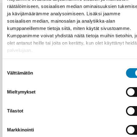
räätälöimiseen, sosiaalisen median ominaisuuksien tukemis
ja kävijämäärämme analysoimiseen. Lisäksi jaamme
sosiaalisen median, mainosalan ja analytiikka-alan
kumppaneillemme tietoja siitä, miten käytät sivustoamme.
Automaation hinta Vehmaa –
Kumppanimme voivat yhdistää näitä tietoja muihin tietoihin, jo
olet antanut heille tai joita on kerätty, kun olet käyttänyt heid
Mitä automaation hankinta
palvelujaan.
kiinteistöön maksaa?
Suostumuksen
Välttämätön
valinta
Jokainen automaatioprojekti Vehmaalla on
Mieltymykset
yksilöllinen riippuen mm. kohteesta, tehtävän
työn laajuudesta ja asennettavasta laitteistosta.
Tilastot
Hintaa miettiessä kannattaa huomioida, että
automaatiojärjestelmä saavuttaa säästöä 15-20
Markkinointi
% energiakulutuksen tai olosuhteiden