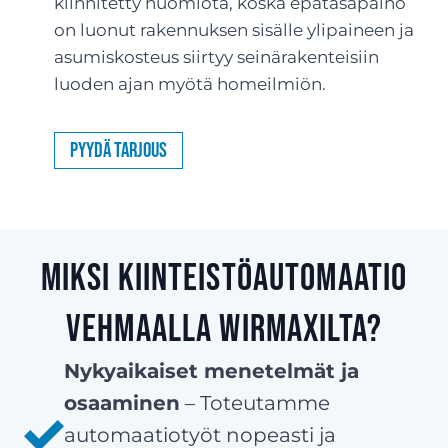
kiinnitetty huomiota, koska epätasapaino
on luonut rakennuksen sisälle ylipaineen ja
asumiskosteus siirtyy seinärakenteisiin
luoden ajan myötä homeilmiön.
Pyydä tarjous
Miksi kiinteistöautomaatio
Vehmaalla Wirmaxilta?
Nykyaikaiset menetelmät ja
osaaminen
– Toteutamme
automaatiotyöt nopeasti ja