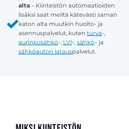
alta
– Kiinteistön automaatioiden
lisäksi saat meiltä kätevästi saman
katon alta muutkin huolto- ja
asennuspalvelut, kuten
turva
-,
aurinkosähkö
-,
LVI
-,
sähkö
– ja
sähköauton lataus
palvelut.
Miksi kiinteistön