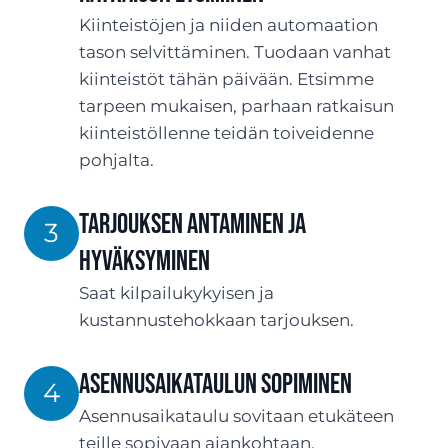
Kiinteistöjen ja niiden automaation
tason selvittäminen. Tuodaan vanhat
kiinteistöt tähän päivään. Etsimme
tarpeen mukaisen, parhaan ratkaisun
kiinteistöllenne teidän toiveidenne
pohjalta.
TARJOUksen antaminen ja
3
hyväksyminen
Saat kilpailukykyisen ja
kustannustehokkaan tarjouksen.
ASENNUSaikataulun sopiminen
4
Asennusaikataulu sovitaan etukäteen
teille sopivaan ajankohtaan.