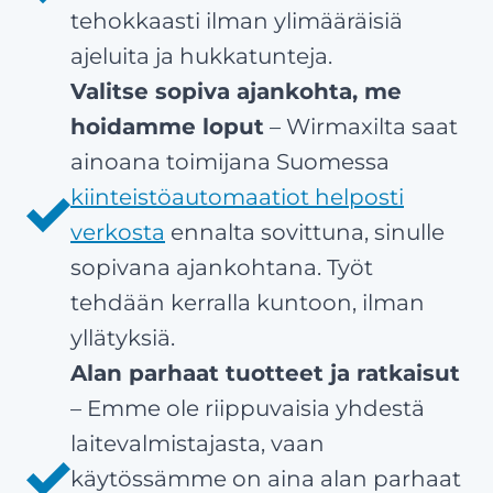
tehokkaasti ilman ylimääräisiä
ajeluita ja hukkatunteja.
Valitse sopiva ajankohta, me
hoidamme loput
– Wirmaxilta saat
ainoana toimijana Suomessa
kiinteistöautomaatiot helposti
verkosta
ennalta sovittuna, sinulle
sopivana ajankohtana. Työt
tehdään kerralla kuntoon, ilman
yllätyksiä.
Alan parhaat tuotteet ja ratkaisut
– Emme ole riippuvaisia yhdestä
laitevalmistajasta, vaan
käytössämme on aina alan parhaat