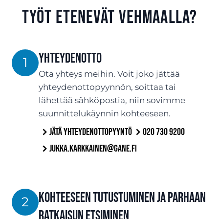
työt etenevät Vehmaalla?
Yhteydenotto
1
Ota yhteys meihin. Voit joko jättää
yhteydenottopyynnön, soittaa tai
lähettää sähköpostia, niin sovimme
suunnittelukäynnin kohteeseen.
Jätä yhteydenottopyyntö
020 730 9200
jukka.karkkainen@gane.fi
Kohteeseen tutustuminen ja parhaan
2
ratkaisun etsiminen