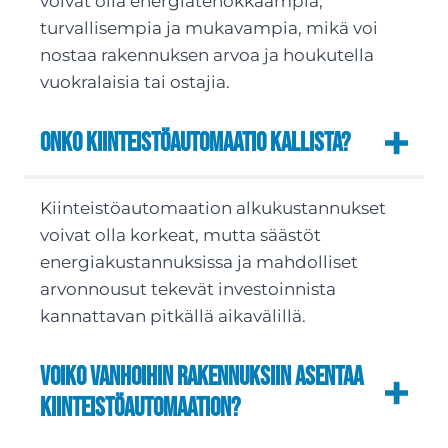
voivat olla energiatehokkaampia,
turvallisempia ja mukavampia, mikä voi
nostaa rakennuksen arvoa ja houkutella
vuokralaisia tai ostajia.
Onko kiinteistöautomaatio kallista?
Kiinteistöautomaation alkukustannukset
voivat olla korkeat, mutta säästöt
energiakustannuksissa ja mahdolliset
arvonnousut tekevät investoinnista
kannattavan pitkällä aikavälillä.
Voiko vanhoihin rakennuksiin asentaa
kiinteistöautomaation?