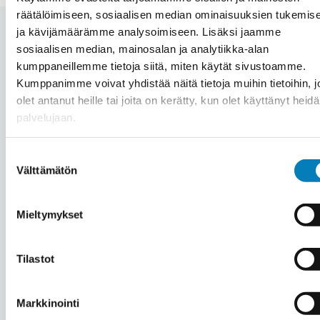
räätälöimiseen, sosiaalisen median ominaisuuksien tukemis
ja kävijämäärämme analysoimiseen. Lisäksi jaamme
sosiaalisen median, mainosalan ja analytiikka-alan
kumppaneillemme tietoja siitä, miten käytät sivustoamme.
Automaation hinta Hollola –
Kumppanimme voivat yhdistää näitä tietoja muihin tietoihin, jo
olet antanut heille tai joita on kerätty, kun olet käyttänyt heid
Mitä automaation hankinta
palvelujaan.
kiinteistöön maksaa?
Suostumuksen
Välttämätön
valinta
Jokainen automaatioprojekti Hollolassa on
Mieltymykset
yksilöllinen riippuen mm. kohteesta, tehtävän
työn laajuudesta ja asennettavasta laitteistosta.
Tilastot
Hintaa miettiessä kannattaa huomioida, että
automaatiojärjestelmä saavuttaa säästöä 15-20
Markkinointi
% energiakulutuksen tai olosuhteiden