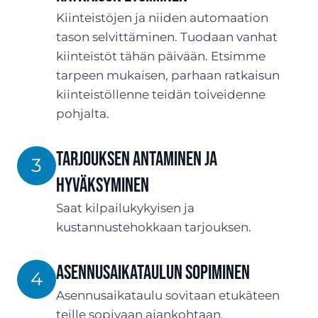
Kiinteistöjen ja niiden automaation
tason selvittäminen. Tuodaan vanhat
kiinteistöt tähän päivään. Etsimme
tarpeen mukaisen, parhaan ratkaisun
kiinteistöllenne teidän toiveidenne
pohjalta.
TARJOUksen antaminen ja
3
hyväksyminen
Saat kilpailukykyisen ja
kustannustehokkaan tarjouksen.
ASENNUSaikataulun sopiminen
4
Asennusaikataulu sovitaan etukäteen
teille sopivaan ajankohtaan.