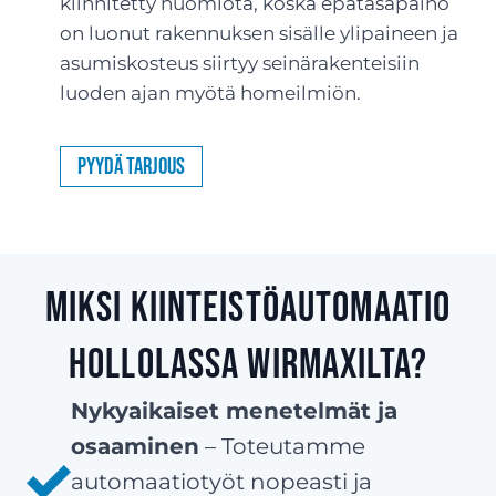
kiinnitetty huomiota, koska epätasapaino
on luonut rakennuksen sisälle ylipaineen ja
asumiskosteus siirtyy seinärakenteisiin
luoden ajan myötä homeilmiön.
Pyydä tarjous
Miksi kiinteistöautomaatio
Hollolassa Wirmaxilta?
Nykyaikaiset menetelmät ja
osaaminen
– Toteutamme
automaatiotyöt nopeasti ja