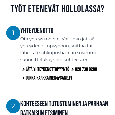
työt etenevät Hollolassa?
Yhteydenotto
1
Ota yhteys meihin. Voit joko jättää
yhteydenottopyynnön, soittaa tai
lähettää sähköpostia, niin sovimme
suunnittelukäynnin kohteeseen.
Jätä yhteydenottopyyntö
020 730 9200
jukka.karkkainen@gane.fi
Kohteeseen tutustuminen ja parhaan
2
ratkaisun etsiminen