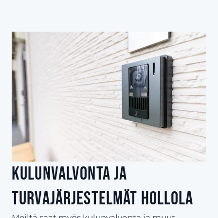
Kulunvalvonta ja
turvajärjestelmät Hollola
Meiltä saat myös kulunvalvonta ja muut