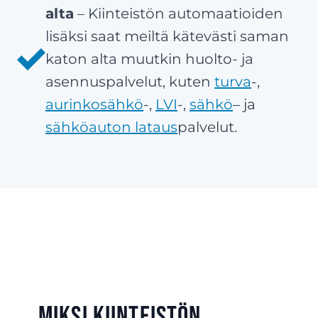
alta
– Kiinteistön automaatioiden
lisäksi saat meiltä kätevästi saman
katon alta muutkin huolto- ja
asennuspalvelut, kuten
turva
-,
aurinkosähkö
-,
LVI
-,
sähkö
– ja
sähköauton lataus
palvelut.
Miksi kiinteistön