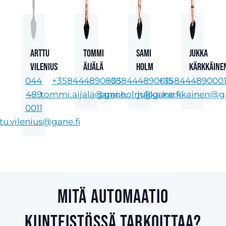
Arttu
Tommi
Sami
Jukka
Vilenius
Äijälä
Holm
Kärkkäine
044
+358444890003
+358444890015
+35844489000
489
tommi.aijala@gane.fi
sami.holm@gane.fi
jukka.karkkainen@ga
0011
tu.vilenius@gane.fi
Mitä automaatio
kiinteistössä tarkoittaa?