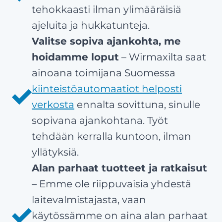
tehokkaasti ilman ylimääräisiä
ajeluita ja hukkatunteja.
Valitse sopiva ajankohta, me
hoidamme loput
– Wirmaxilta saat
ainoana toimijana Suomessa
kiinteistöautomaatiot helposti
verkosta
ennalta sovittuna, sinulle
sopivana ajankohtana. Työt
tehdään kerralla kuntoon, ilman
yllätyksiä.
Alan parhaat tuotteet ja ratkaisut
– Emme ole riippuvaisia yhdestä
laitevalmistajasta, vaan
käytössämme on aina alan parhaat