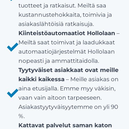
tuotteet ja ratkaisut. Meiltä saa
kustannustehokkaita, toimivia ja
asiakaslähtöisiä ratkaisuja.
Kiinteistöautomaatiot Hollolaan
–
Meiltä saat toimivat ja laadukkaat
automaatiojärjestelmät Hollolaan
nopeasti ja ammattitaidolla.
Tyytyväiset asiakkaat ovat meille
kaikki kaikessa
– Meille asiakas on
aina etusijalla. Emme myy väkisin,
vaan vain aitoon tarpeeseen.
Asiakastyytyväisyytemme on yli 90
%.
Kattavat palvelut saman katon