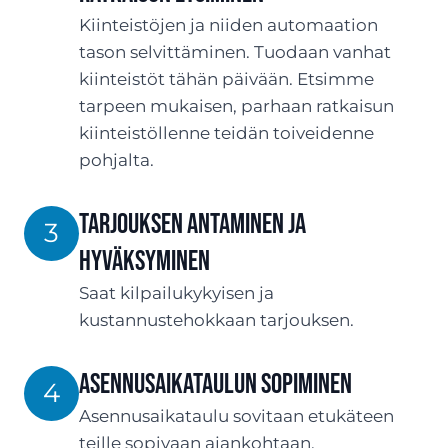
Kiinteistöjen ja niiden automaation
tason selvittäminen. Tuodaan vanhat
kiinteistöt tähän päivään. Etsimme
tarpeen mukaisen, parhaan ratkaisun
kiinteistöllenne teidän toiveidenne
pohjalta.
TARJOUksen antaminen ja
3
hyväksyminen
Saat kilpailukykyisen ja
kustannustehokkaan tarjouksen.
ASENNUSaikataulun sopiminen
4
Asennusaikataulu sovitaan etukäteen
teille sopivaan ajankohtaan.