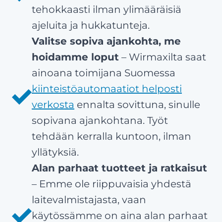
tehokkaasti ilman ylimääräisiä
ajeluita ja hukkatunteja.
Valitse sopiva ajankohta, me
hoidamme loput
– Wirmaxilta saat
ainoana toimijana Suomessa
kiinteistöautomaatiot helposti
verkosta
ennalta sovittuna, sinulle
sopivana ajankohtana. Työt
tehdään kerralla kuntoon, ilman
yllätyksiä.
Alan parhaat tuotteet ja ratkaisut
– Emme ole riippuvaisia yhdestä
laitevalmistajasta, vaan
käytössämme on aina alan parhaat