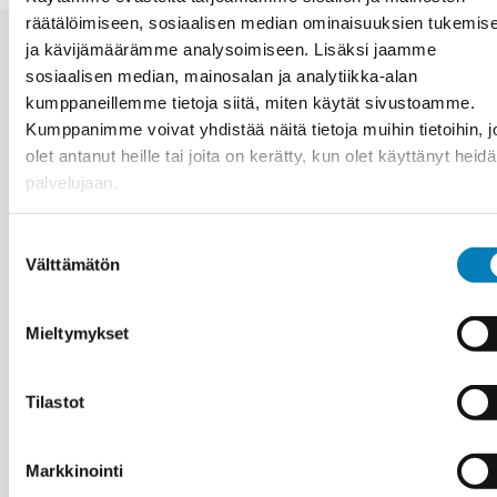
räätälöimiseen, sosiaalisen median ominaisuuksien tukemis
ja kävijämäärämme analysoimiseen. Lisäksi jaamme
sosiaalisen median, mainosalan ja analytiikka-alan
kumppaneillemme tietoja siitä, miten käytät sivustoamme.
Automaation hinta Jokioinen
Kumppanimme voivat yhdistää näitä tietoja muihin tietoihin, jo
olet antanut heille tai joita on kerätty, kun olet käyttänyt heid
– Mitä automaation hankinta
palvelujaan.
kiinteistöön maksaa?
Suostumuksen
Välttämätön
valinta
Jokainen automaatioprojekti Jokioisissa on
Mieltymykset
yksilöllinen riippuen mm. kohteesta, tehtävän
työn laajuudesta ja asennettavasta laitteistosta.
Tilastot
Hintaa miettiessä kannattaa huomioida, että
automaatiojärjestelmä saavuttaa säästöä 15-20
Markkinointi
% energiakulutuksen tai olosuhteiden