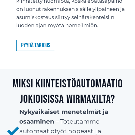
kiinnitetty huomiota, koska epätasapaino
on luonut rakennuksen sisälle ylipaineen ja
asumiskosteus siirtyy seinärakenteisiin
luoden ajan myötä homeilmiön.
Pyydä tarjous
Miksi kiinteistöautomaatio
Jokioisissa Wirmaxilta?
Nykyaikaiset menetelmät ja
osaaminen
– Toteutamme
automaatiotyöt nopeasti ja