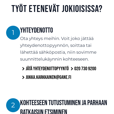
työt etenevät Jokioisissa?
Yhteydenotto
1
Ota yhteys meihin. Voit joko jättää
yhteydenottopyynnön, soittaa tai
lähettää sähköpostia, niin sovimme
suunnittelukäynnin kohteeseen.
Jätä yhteydenottopyyntö
020 730 9200
jukka.karkkainen@gane.fi
Kohteeseen tutustuminen ja parhaan
2
ratkaisun etsiminen