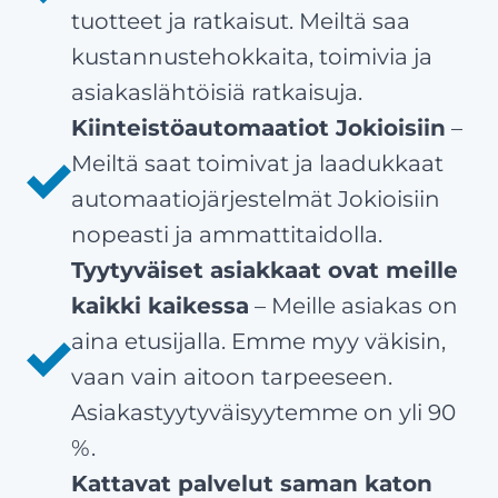
tuotteet ja ratkaisut. Meiltä saa
kustannustehokkaita, toimivia ja
asiakaslähtöisiä ratkaisuja.
Kiinteistöautomaatiot Jokioisiin
–
Meiltä saat toimivat ja laadukkaat
automaatiojärjestelmät Jokioisiin
nopeasti ja ammattitaidolla.
Tyytyväiset asiakkaat ovat meille
kaikki kaikessa
– Meille asiakas on
aina etusijalla. Emme myy väkisin,
vaan vain aitoon tarpeeseen.
Asiakastyytyväisyytemme on yli 90
%.
Kattavat palvelut saman katon