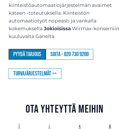
kiinteistöautomaatiojärjestelmän avaimet
käteen -toteutuksella. Kiinteistön
automaatiotyöt nopeasti ja vankalla
kokemuksella
Jokioisissa
Wirmax-konserniin
kuuluvalta Ganelta.
Pyydä tarjous
Soita - 020 730 9200
Turvajärjestelmät >>
Ota yhteyttä meihin