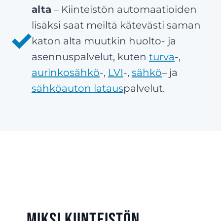
alta
– Kiinteistön automaatioiden
lisäksi saat meiltä kätevästi saman
katon alta muutkin huolto- ja
asennuspalvelut, kuten
turva
-,
aurinkosähkö
-,
LVI
-,
sähkö
– ja
sähköauton lataus
palvelut.
Miksi kiinteistön