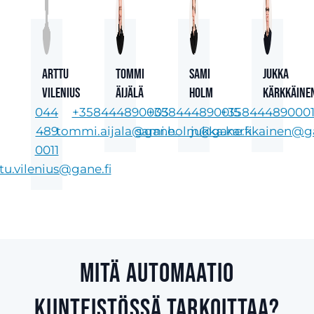
Arttu
Tommi
Sami
Jukka
Vilenius
Äijälä
Holm
Kärkkäine
044
+358444890003
+358444890015
+35844489000
489
tommi.aijala@gane.fi
sami.holm@gane.fi
jukka.karkkainen@ga
0011
tu.vilenius@gane.fi
Mitä automaatio
kiinteistössä tarkoittaa?