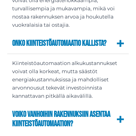
voivat olla energiatehokkaampia,
turvallisempia ja mukavampia, mikä voi
nostaa rakennuksen arvoa ja houkutella
vuokralaisia tai ostajia.
Onko kiinteistöautomaatio kallista?
Kiinteistöautomaation alkukustannukset
voivat olla korkeat, mutta säästöt
energiakustannuksissa ja mahdolliset
arvonnousut tekevät investoinnista
kannattavan pitkällä aikavälillä.
Voiko vanhoihin rakennuksiin asentaa
kiinteistöautomaation?