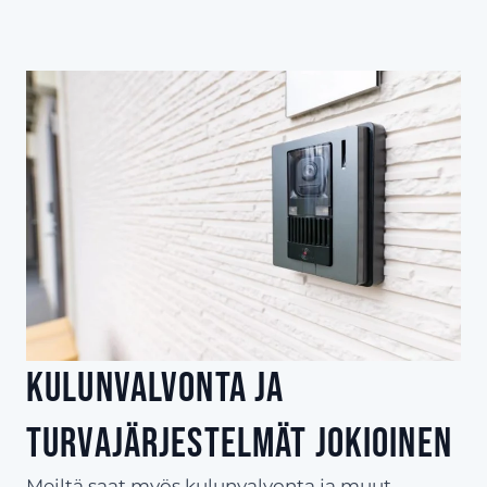
Kulunvalvonta ja
turvajärjestelmät Jokioinen
Meiltä saat myös kulunvalvonta ja muut