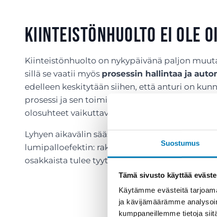
Kiinteistönhuolto ei ole 
Kiinteistönhuolto on nykypäivänä paljon muuta
sillä se vaatii myös
prosessin hallintaa ja au
edelleen keskitytään siihen, että anturi on kun
prosessi ja sen toimivuus. Mm. ymmärrystä siitä,
olosuhteet vaikuttavat rakennuksen lämpötilaa
Lyhyen aikavälin säästöt kiinteistönhuollossa v
Suostumus
lumipalloefektin: rakennuksen arvo alenee huo
osakkaista tulee tyytymättömiä ja vuokralaiset
Tämä sivusto käyttää eväste
Käytämme evästeitä tarjoama
ja kävijämäärämme analysoim
kumppaneillemme tietoja siitä