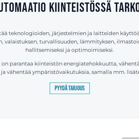
utomaatio kiinteistössä tark
tää teknologioiden, järjestelmien ja laitteiden käytt
, valaistuksen, turvallisuuden, lämmityksen, ilmastoin
hallitsemiseksi ja optimoimiseksi.
on parantaa kiinteistön energiatehokkuutta, vähent
a vähentää ympäristövaikutuksia, samalla mm. lisäten
Pyydä tarjous