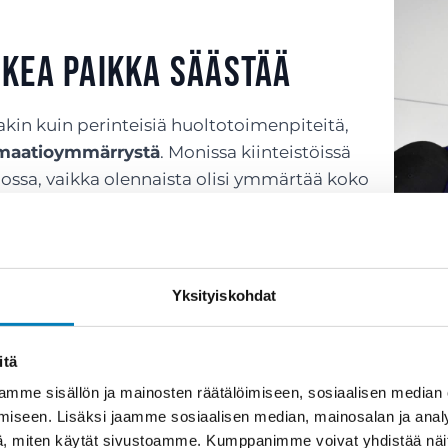
oikea paikka säästää
kin kuin perinteisiä huoltotoimenpiteitä,
tomaatioymmärrystä
. Monissa kiinteistöissä
nossa, vaikka olennaista olisi ymmärtää koko
 kuinka ilma liikkuu, ja miten erilaiset
n.
oivat
pilata koko rakennuksen
ja aiheuttaa
Yksityiskohdat
non sisäilman ja sisäilmaongelmien vuoksi,
 kaikkoavat.
itä
mme sisällön ja mainosten räätälöimiseen, sosiaalisen median
iseen. Lisäksi jaamme sosiaalisen median, mainosalan ja analy
, miten käytät sivustoamme. Kumppanimme voivat yhdistää näitä t