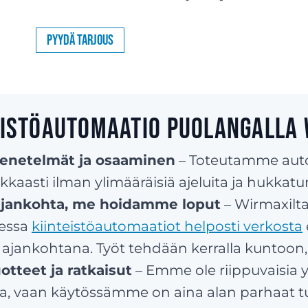
Pyydä tarjous
teistöautomaatio Puolangalla 
menetelmät ja osaaminen
– Toteutamme aut
kkaasti ilman ylimääräisiä ajeluita ja hukkatu
 ajankohta, me hoidamme loput
– Wirmaxilta
essa
kiinteistöautomaatiot helposti verkosta
 ajankohtana. Työt tehdään kerralla kuntoon, 
otteet ja ratkaisut
– Emme ole riippuvaisia 
ta, vaan käytössämme on aina alan parhaat tuo