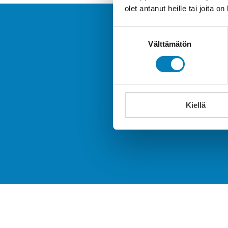
olet antanut heille tai joita o
Suostumuksen
Välttämätön
valinta
Tee til
energiatehokk
Kiellä