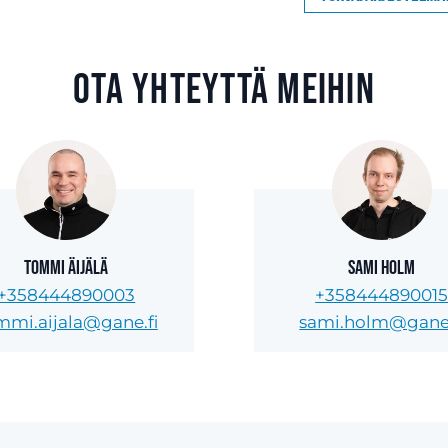
Ota yhteyttä meihin
Tommi Äijälä
Sami Holm
+358444890003
+35844489001
mmi.aijala@gane.fi
sami.holm@gane.