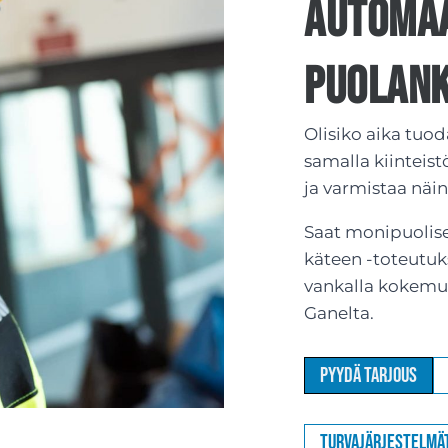
Automaa
Puolan
Olisiko aika tuod
samalla kiinteis
ja varmistaa näi
Saat monipuolise
käteen -toteutuks
vankalla kokemu
Ganelta.
Pyydä tarjous
Turvajärjestelmä