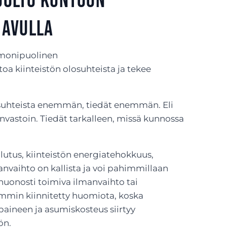
huolto kuntoon
 avulla
: monipuolinen
toa kiinteistön olosuhteista ja tekee
suhteista enemmän, tiedät enemmän. Eli
invastoin. Tiedät tarkalleen, missä kunnossa
lutus, kiinteistön energiatehokkuus,
anvaihto on kallista ja voi pahimmillaan
 huonosti toimiva ilmanvaihto tai
emmin kiinnitetty huomiota, koska
paineen ja asumiskosteus siirtyy
ön.