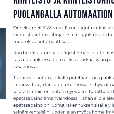
Kiinteistö ja kiinteistön
Puolangalla automaation
Onneksi meillä Wirmaxilla on tarjota ratkaisu
kiinteistöautomaatiojärjestelmä, joka kerää tie
muutoksia automaattisesti.
Kun tiedät automaatiojärjestelmän kautta olo
tässä tapauksessa tieto ei lisää tuskaa, vaan pä
rakennus on.
Toimivalla automatiikalla pidetään energianku
ilmanvaihto ja lämpötila kunnossa. Ylihyvä ilm
pilata kiinteistön, kuten myös alimitoitettu tai
epätasapaino ilmanvaihdossa. Tähän ei ole ai
epätasapaino on luonut rakennuksen sisälle yli
seinärakenteisiin luoden ajan myötä homeilmi