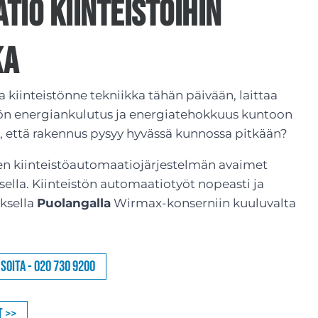
tio kiinteistöihin
ka
a kiinteistönne tekniikka tähän päivään, laittaa
tön energiankulutus ja energiatehokkuus kuntoon
n, että rakennus pysyy hyvässä kunnossa pitkään?
n kiinteistöautomaatiojärjestelmän avaimet
ella. Kiinteistön automaatiotyöt nopeasti ja
ksella
Puolangalla
Wirmax-konserniin kuuluvalta
Soita - 020 730 9200
t >>