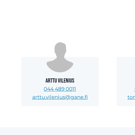
Arttu Vilenius
044 489 0011
arttu.vilenius@gane.fi
to