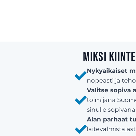
Miksi kiin
Nykyaikaiset 
nopeasti ja teho
Valitse sopiva
toimijana Suom
sinulle sopivana
Alan parhaat tu
laitevalmistajas