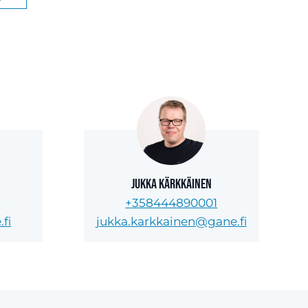
Jukka Kärkkäinen
5
+358444890001
fi
jukka.karkkainen@gane.fi