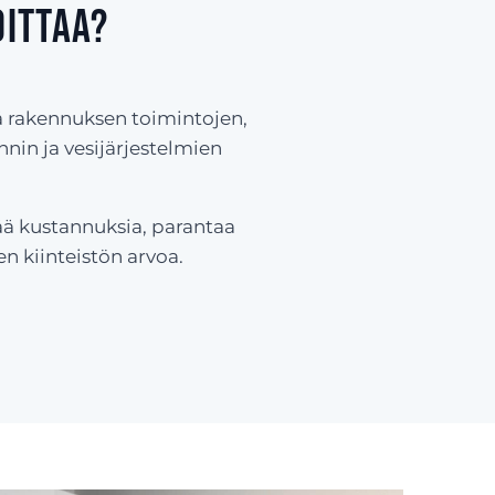
oittaa?
öä rakennuksen toimintojen,
nin ja vesijärjestelmien
ää kustannuksia, parantaa
 kiinteistön arvoa.