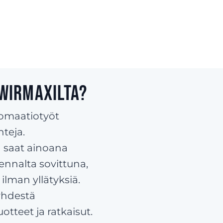
Wirmaxilta?
omaatiotyöt
nteja.
 saat ainoana
ennalta sovittuna,
ilman yllätyksiä.
yhdestä
tteet ja ratkaisut.