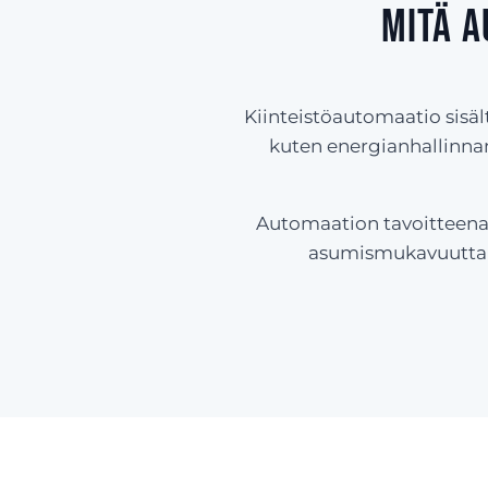
Mitä a
Kiinteistöautomaatio sisäl
kuten energianhallinnan
Automaation tavoitteena 
asumismukavuutta j