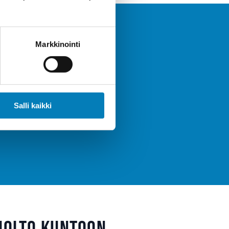
Markkinointi
teistösi
t kertyä heti!
Salli kaikki