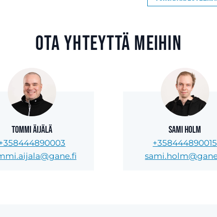
Ota yhteyttä meihin
Tommi Äijälä
Sami Holm
+358444890003
+35844489001
mmi.aijala@gane.fi
sami.holm@gane.