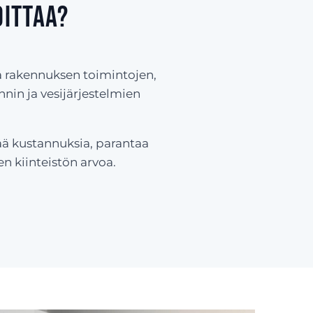
oittaa?
öä rakennuksen toimintojen,
nin ja vesijärjestelmien
ää kustannuksia, parantaa
 kiinteistön arvoa.