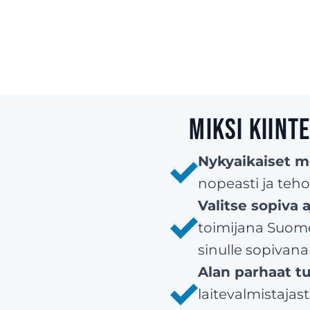
Miksi kiint
Nykyaikaiset 
nopeasti ja teho
Valitse sopiva
toimijana Suom
sinulle sopivana
Alan parhaat tu
laitevalmistajas