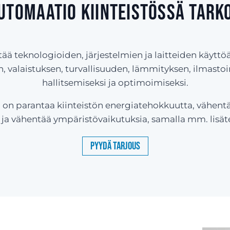
utomaatio kiinteistössä tark
tää teknologioiden, järjestelmien ja laitteiden käytt
, valaistuksen, turvallisuuden, lämmityksen, ilmastoin
hallitsemiseksi ja optimoimiseksi.
on parantaa kiinteistön energiatehokkuutta, vähent
a vähentää ympäristövaikutuksia, samalla mm. lisäten
Pyydä tarjous