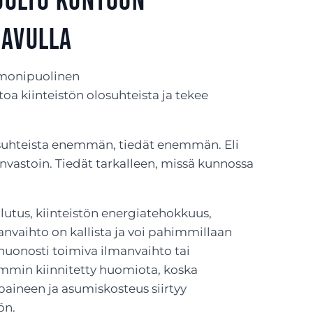
huolto kuntoon
 avulla
: monipuolinen
toa kiinteistön olosuhteista ja tekee
suhteista enemmän, tiedät enemmän. Eli
invastoin. Tiedät tarkalleen, missä kunnossa
lutus, kiinteistön energiatehokkuus,
anvaihto on kallista ja voi pahimmillaan
 huonosti toimiva ilmanvaihto tai
emmin kiinnitetty huomiota, koska
paineen ja asumiskosteus siirtyy
ön.