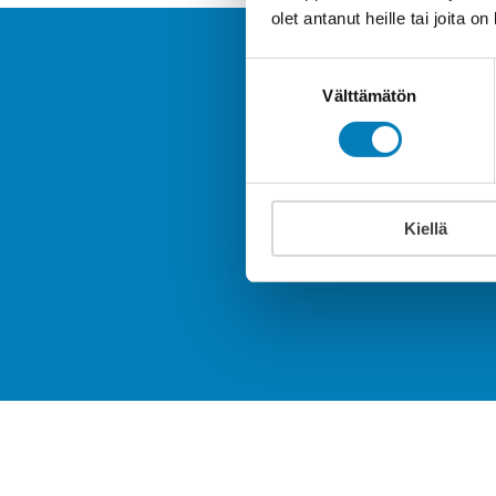
olet antanut heille tai joita o
Suostumuksen
Välttämätön
valinta
Tee til
energiatehokk
Kiellä