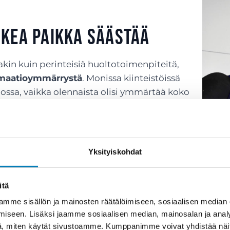
oikea paikka säästää
kin kuin perinteisiä huoltotoimenpiteitä,
tomaatioymmärrystä
. Monissa kiinteistöissä
nossa, vaikka olennaista olisi ymmärtää koko
 kuinka ilma liikkuu, ja miten erilaiset
n.
oivat
pilata koko rakennuksen
ja aiheuttaa
Yksityiskohdat
non sisäilman ja sisäilmaongelmien vuoksi,
 kaikkoavat.
itä
mme sisällön ja mainosten räätälöimiseen, sosiaalisen median
iseen. Lisäksi jaamme sosiaalisen median, mainosalan ja analy
, miten käytät sivustoamme. Kumppanimme voivat yhdistää näitä t