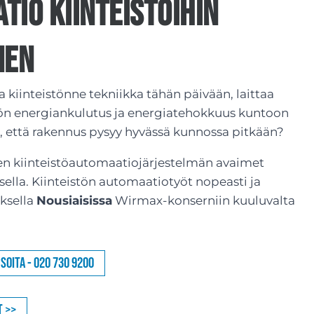
tio kiinteistöihin
nen
a kiinteistönne tekniikka tähän päivään, laittaa
tön energiankulutus ja energiatehokkuus kuntoon
n, että rakennus pysyy hyvässä kunnossa pitkään?
n kiinteistöautomaatiojärjestelmän avaimet
ella. Kiinteistön automaatiotyöt nopeasti ja
ksella
Nousiaisissa
Wirmax-konserniin kuuluvalta
Soita - 020 730 9200
t >>