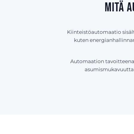
Mitä a
Kiinteistöautomaatio sisäl
kuten energianhallinnan
Automaation tavoitteena 
asumismukavuutta j