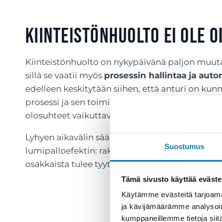
Kiinteistönhuolto ei ole 
Kiinteistönhuolto on nykypäivänä paljon muuta
sillä se vaatii myös
prosessin hallintaa ja au
edelleen keskitytään siihen, että anturi on kun
prosessi ja sen toimivuus. Mm. ymmärrystä siitä,
olosuhteet vaikuttavat rakennuksen lämpötilaa
Lyhyen aikavälin säästöt kiinteistönhuollossa v
Suostumus
lumipalloefektin: rakennuksen arvo alenee huo
osakkaista tulee tyytymättömiä ja vuokralaiset
Tämä sivusto käyttää eväste
Käytämme evästeitä tarjoama
ja kävijämäärämme analysoim
kumppaneillemme tietoja siitä