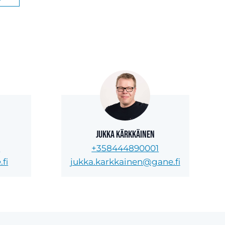
Jukka Kärkkäinen
5
+358444890001
fi
jukka.karkkainen@gane.fi