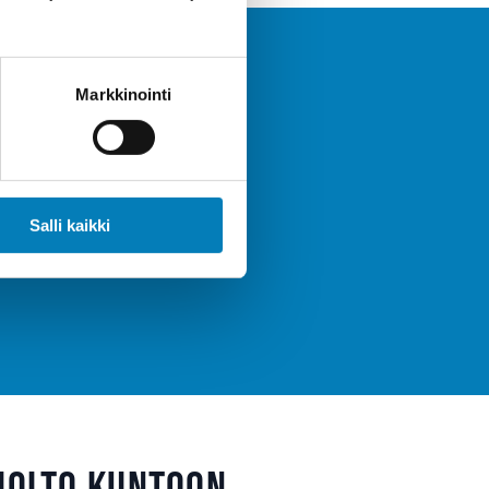
Markkinointi
teistösi
t kertyä heti!
Salli kaikki