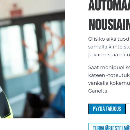
Automaa
Nousiai
Olisiko aika tuod
samalla kiinteis
ja varmistaa näi
Saat monipuolise
käteen -toteutuks
vankalla kokemu
Ganelta.
Pyydä tarjous
Turvajärjestelmä