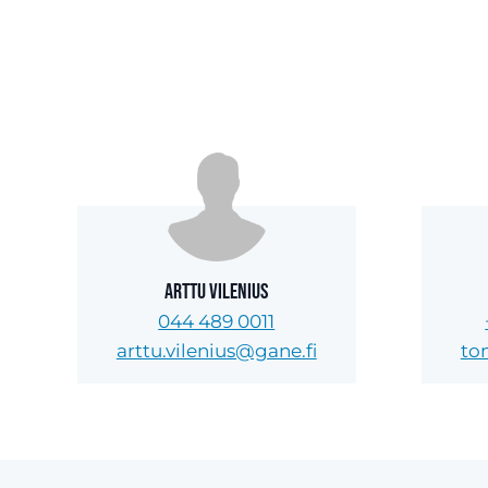
Arttu Vilenius
044 489 0011
arttu.vilenius@gane.fi
to