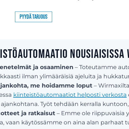
Pyydä tarjous
eistöautomaatio Nousiaisissa
menetelmät ja osaaminen
– Toteutamme aut
kkaasti ilman ylimääräisiä ajeluita ja hukkatu
 ajankohta, me hoidamme loput
– Wirmaxilta
essa
kiinteistöautomaatiot helposti verkosta
 ajankohtana. Työt tehdään kerralla kuntoon, 
otteet ja ratkaisut
– Emme ole riippuvaisia 
ta, vaan käytössämme on aina alan parhaat tuo