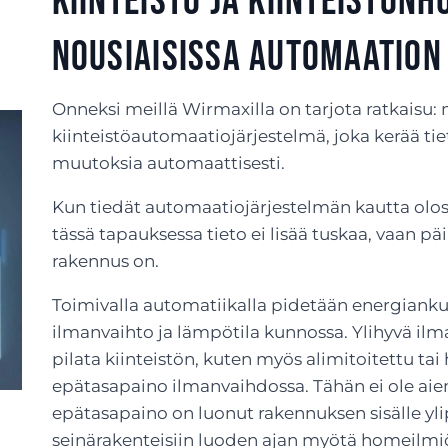
Kiinteistö ja kiinteistön
Nousiaisissa automaation
Onneksi meillä Wirmaxilla on tarjota ratkaisu
kiinteistöautomaatiojärjestelmä, joka kerää tie
muutoksia automaattisesti.
Kun tiedät automaatiojärjestelmän kautta olo
tässä tapauksessa tieto ei lisää tuskaa, vaan pä
rakennus on.
Toimivalla automatiikalla pidetään energianku
ilmanvaihto ja lämpötila kunnossa. Ylihyvä ilm
pilata kiinteistön, kuten myös alimitoitettu tai
epätasapaino ilmanvaihdossa. Tähän ei ole ai
epätasapaino on luonut rakennuksen sisälle yli
seinärakenteisiin luoden ajan myötä homeilmi