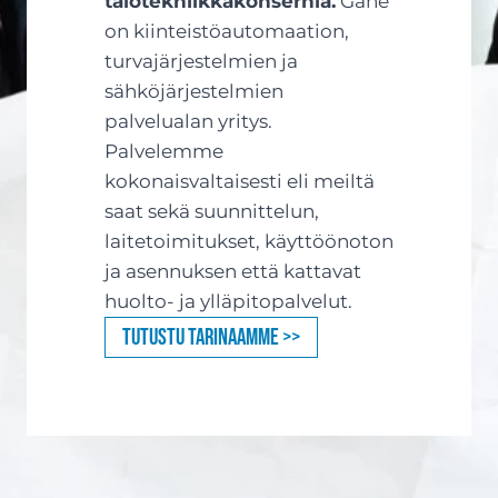
talotekniikkakonsernia.
Gane
on kiinteistöautomaation,
turvajärjestelmien ja
sähköjärjestelmien
palvelualan yritys.
Palvelemme
kokonaisvaltaisesti eli meiltä
saat sekä suunnittelun,
laitetoimitukset, käyttöönoton
ja asennuksen että kattavat
huolto- ja ylläpitopalvelut.
Tutustu tarinaamme >>