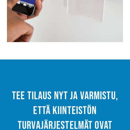
Tee tilaus nyt ja varmistu,
että kiinteistön
turvajärjestelmät ovat