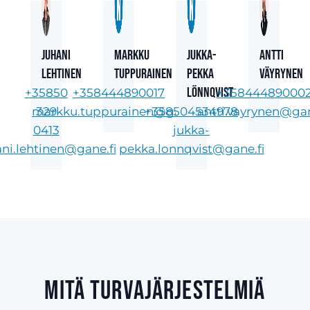
Juhani
Markku
Jukka-
Antti
Lehtinen
Tuppurainen
Pekka
Väyrynen
Lönnqvist
+35850
+358444890017
+35844489000
markku.tuppurainen@gane.fi
329
+358504534978
antti.vayrynen@gan
0413
jukka-
ani.lehtinen@gane.fi
pekka.lonnqvist@gane.fi
Mitä turvajärjestelmiä