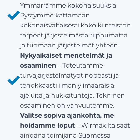
Ymmärrämme kokonaisuuksia.
Pystymme kattamaan
kokonaisvaltaisesti koko kiinteistön
tarpeet järjestelmästä riippumatta
ja tuomaan järjestelmät yhteen.
Nykyaikaiset menetelmät ja
osaaminen
– Toteutamme
turvajärjestelmätyöt nopeasti ja
tehokkaasti ilman ylimääräisiä
ajeluita ja hukkatunteja. Tekninen
osaaminen on vahvuutemme.
Valitse sopiva ajankohta, me
hoidamme loput
– Wirmaxilta saat
ainoana toimijana Suomessa