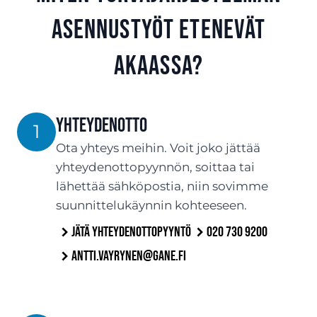
asennustyöt etenevät
Akaassa?
Yhteydenotto
1
Ota yhteys meihin. Voit joko jättää
yhteydenottopyynnön, soittaa tai
lähettää sähköpostia, niin sovimme
suunnittelukäynnin kohteeseen.
Jätä yhteydenottopyyntö
020 730 9200
antti.vayrynen@gane.fi