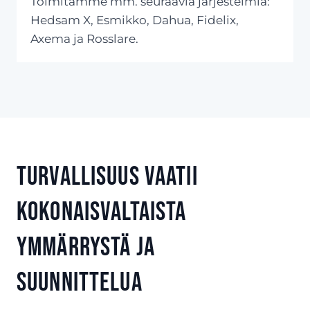
Toimitamme mm. seuraavia järjestelmiä:
Hedsam X, Esmikko, Dahua, Fidelix,
Axema ja Rosslare.
Turvallisuus vaatii
kokonaisvaltaista
ymmärrystä ja
suunnittelua