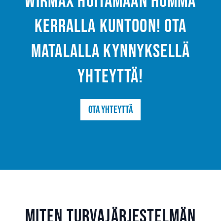
Wirmax hoitamaan homma
kerralla kuntoon! Ota
matalalla kynnyksellä
yhteyttä!
Ota yhteyttä
Miten turvajärjestelmän