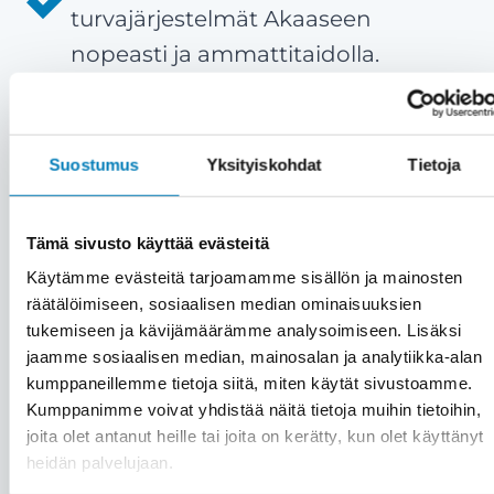
turvajärjestelmät Akaaseen
nopeasti ja ammattitaidolla.
Tyytyväiset asiakkaat ovat meille
kaikki kaikessa
– Meille asiakas on
aina etusijalla. Emme myy väkisin,
Suostumus
Yksityiskohdat
Tietoja
vaan vain aitoon tarpeeseen.
Asiakastyytyväisyytemme on yli 90
Tämä sivusto käyttää evästeitä
%.
Käytämme evästeitä tarjoamamme sisällön ja mainosten
Kattavat palvelut saman katon
räätälöimiseen, sosiaalisen median ominaisuuksien
tukemiseen ja kävijämäärämme analysoimiseen. Lisäksi
alta
– Kiinteistön turvajärjestelmien
jaamme sosiaalisen median, mainosalan ja analytiikka-alan
lisäksi saat meiltä kätevästi saman
kumppaneillemme tietoja siitä, miten käytät sivustoamme.
katon alta muutkin huolto- ja
Kumppanimme voivat yhdistää näitä tietoja muihin tietoihin,
joita olet antanut heille tai joita on kerätty, kun olet käyttänyt
asennuspalvelut, kuten
heidän palvelujaan.
automaatio
-,
aurinkosähkö
-,
LVI
-,