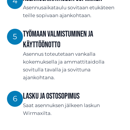
4
Asennusaikataulu sovitaan etukäteen
teille sopivaan ajankohtaan.
Työmaan valmistuminen ja
5
käyttöönotto
Asennus toteutetaan vankalla
kokemuksella ja ammattitaidolla
sovitulla tavalla ja sovittuna
ajankohtana.
Lasku ja ostosopimus
6
Saat asennuksen jälkeen laskun
Wirmaxilta.