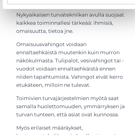
turvallisuutta sekä liiketoimintaa.
Nykyaikaisen turvatekniikan avulla suojaat
kaikkea toiminnallesi tärkeää: ihmisiä,
omaisuutta, tietoa jne.
Omaisuusvahingot voidaan
ennaltaehkäistä muutenkin kuin murron
näkökulmasta. Tulipalot, vesivahingot tai -
vuodot voidaan ennaltaehkäistä ennen
niiden tapahtumista. Vahingot eivät kerro
etukäteen, milloin ne tulevat.
Toimivien turvajärjestelmien myötä saat
samalla huolettomuuden, ymmärryksen ja
turvan tunteen, että asiat ovat kunnossa.
Myös erilaiset määräykset,