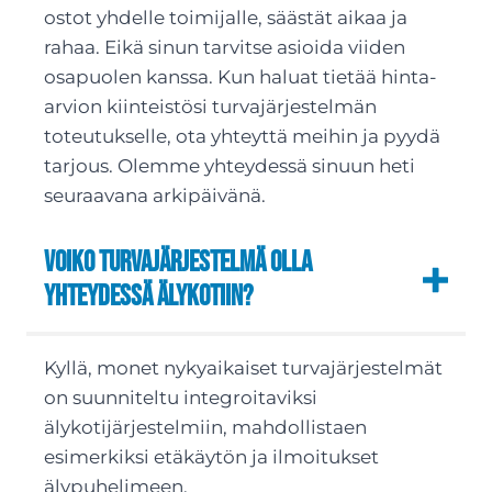
ostot yhdelle toimijalle, säästät aikaa ja
rahaa. Eikä sinun tarvitse asioida viiden
osapuolen kanssa. Kun haluat tietää hinta-
arvion kiinteistösi turvajärjestelmän
toteutukselle, ota yhteyttä meihin ja pyydä
tarjous. Olemme yhteydessä sinuun heti
seuraavana arkipäivänä.
Voiko turvajärjestelmä olla
yhteydessä älykotiin?
Kyllä, monet nykyaikaiset turvajärjestelmät
on suunniteltu integroitaviksi
älykotijärjestelmiin, mahdollistaen
esimerkiksi etäkäytön ja ilmoitukset
älypuhelimeen.