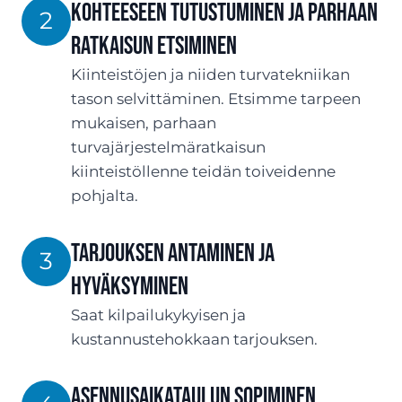
Kohteeseen tutustuminen ja parhaan
2
ratkaisun etsiminen
Kiinteistöjen ja niiden turvatekniikan
tason selvittäminen. Etsimme tarpeen
mukaisen, parhaan
turvajärjestelmäratkaisun
kiinteistöllenne teidän toiveidenne
pohjalta.
TARJOUksen antaminen ja
3
hyväksyminen
Saat kilpailukykyisen ja
kustannustehokkaan tarjouksen.
ASENNUSaikataulun sopiminen