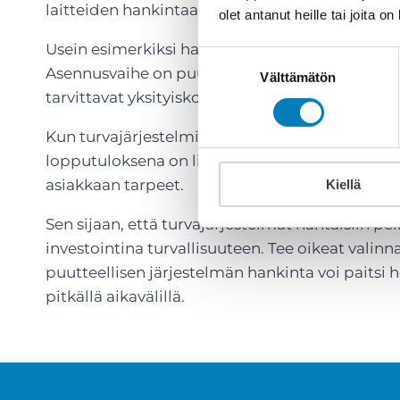
laitteiden hankintaa sieltä sun täältä.
olet antanut heille tai joita o
Usein esimerkiksi hankitaan kamerat kiinteist
Suostumuksen
Asennusvaihe on puutteellinen, jolloin kuvataan
Välttämätön
valinta
tarvittavat yksityiskohdat. Pelkkä kamera ei ol
Kun turvajärjestelmiä ei suunnittele ja toteuta
lopputuloksena on liian usein pelkkä rahan tuh
asiakkaan tarpeet.
Kiellä
Sen sijaan, että turvajärjestelmät nähtäisiin pel
investointina turvallisuuteen. Tee oikeat valin
puutteellisen järjestelmän hankinta voi paitsi he
pitkällä aikavälillä.