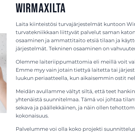
Wirmaxilta
Laita kiinteistösi turvajärjestelmät kuntoon Wir
turvatekniikkaan liittyvät palvelut saman katon
osaaminen ja ammattitaito etsiä tilaan ja käyttö
järjestelmät. Tekninen osaaminen on vahvuu
Olemme laiteriippumattomia eli meillä voit vali
Emme myy vain jotain tiettyä laitetta tai järje
luukun periaatteella, kun aikaisemmin ostit nelj
Meidän avullamme vältyt siltä, että teet hankin
yhtenäistä suunnitelmaa. Tämä voi johtaa tilant
sekava ja päällekkäinen, ja näin ollen tehotto
kokonaisuus.
Palvelumme voi olla koko projekti suunnittelus