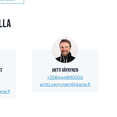
lla
st
Antti Väyrynen
8
+358444890002
antti.vayrynen@gane.fi
ne.fi