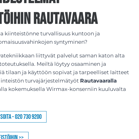
stöihin Rautavaara
taa kiinteistönne turvallisuus kuntoon ja
 omaisuusvahinkojen syntyminen?
vatekniikkaan liittyvät palvelut saman katon alta
toteutuksella. Meiltä löytyy osaaminen ja
 tilaan ja käyttöön sopivat ja tarpeelliset laitteet
Kiinteistön turvajärjestelmätyöt
Rautavaaralla
alla kokemuksella Wirmax-konserniin kuuluvalta
Soita - 020 730 9200
istöihin >>