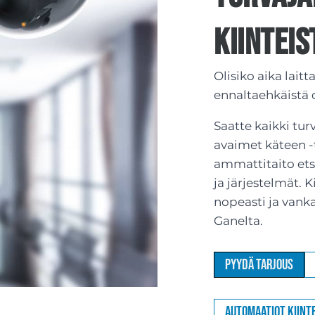
kiintei
Olisiko aika lait
ennaltaehkäistä
Saatte kaikki tur
avaimet käteen -
ammattitaito etsiä
ja järjestelmät. 
nopeasti ja vank
Ganelta.
Pyydä tarjous
Automaatiot kiinte