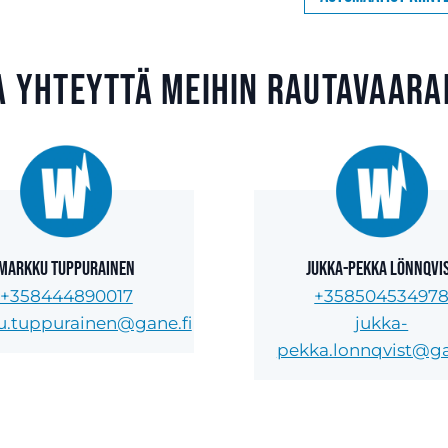
a yhteyttä meihin Rautavaara
Markku Tuppurainen
Jukka-Pekka Lönnqvi
+358444890017
+35850453497
.tuppurainen@gane.fi
jukka-
pekka.lonnqvist@ga