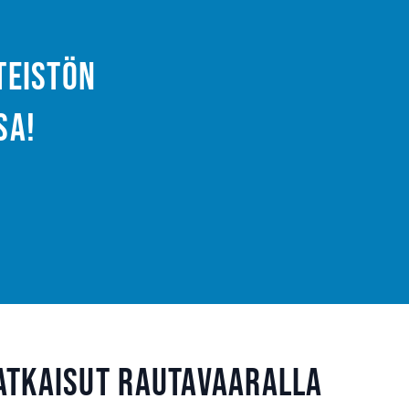
nteistön
sa!
atkaisut Rautavaaralla