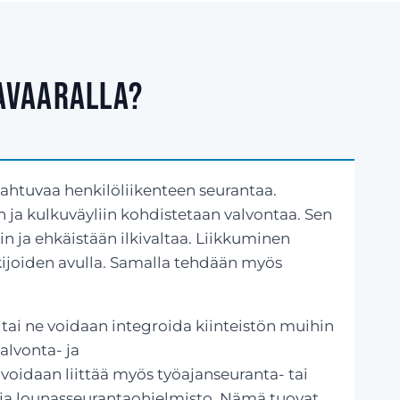
tavaaralla?
pahtuvaa henkilöliikenteen seurantaa.
in ja kulkuväyliin kohdistetaan valvontaa. Sen
in ja ehkäistään ilkivaltaa. Liikkuminen
ukijoiden avulla. Samalla tehdään myös
 tai ne voidaan integroida kiinteistön muihin
alvonta- ja
voidaan liittää myös työajanseuranta- tai
ja lounasseurantaohjelmisto. Nämä tuovat