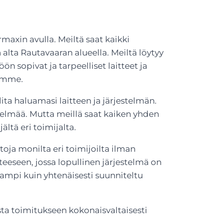
maxin avulla. Meiltä saat kaikki
 alta Rautavaaran alueella. Meiltä löytyy
ön sopivat ja tarpeelliset laitteet ja
temme.
ta haluamasi laitteen ja järjestelmän.
stelmää. Mutta meillä saat kaiken yhden
ältä eri toimijalta.
toja monilta eri toimijoilta ilman
eeseen, jossa lopullinen järjestelmä on
mampi kuin yhtenäisesti suunniteltu
ta toimitukseen kokonaisvaltaisesti