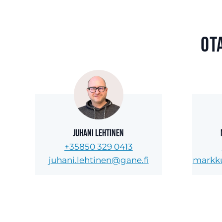
Ot
Juhani Lehtinen
+35850 329 0413
juhani.lehtinen@gane.fi
markku