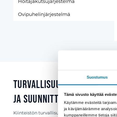
Hoitajakutsujärjestelmä
Ovipuhelinjärjestelmä
Suostumus
Turvallisuus vaatii koko
Tämä sivusto käyttää eväste
ja suunnittelua
Käytämme evästeitä tarjoama
ja kävijämäärämme analysoim
Kiinteistön turvallisuuden takaaminen vaatii ko
kumppaneillemme tietoja siitä