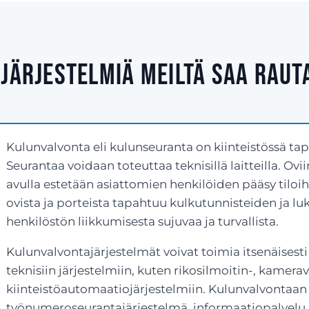
järjestelmiä meiltä saa Rau
Kulunvalvonta eli kulunseuranta on kiinteistössä ta
Seurantaa voidaan toteuttaa teknisillä laitteilla. Ovi
avulla estetään asiattomien henkilöiden pääsy tiloih
ovista ja porteista tapahtuu kulkutunnisteiden ja l
henkilöstön liikkumisesta sujuvaa ja turvallista.
Kulunvalvontajärjestelmät voivat toimia itsenäisesti
teknisiin järjestelmiin, kuten rikosilmoitin-, kamerav
kiinteistöautomaatiojärjestelmiin. Kulunvalvontaan 
työnumeroseurantajärjestelmä, informaatiopalvelu 