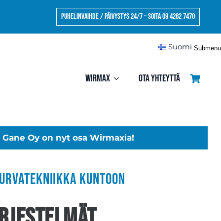
Puhelinvaihde / Päivystys 24/7 – Soita 09 4282 7470
Suomi
Submenu
Wirmax
Ota yhteyttä
Gane Oy on nyt osa Wirmaxia!
turvatekniikka kuntoon
rjestelmät