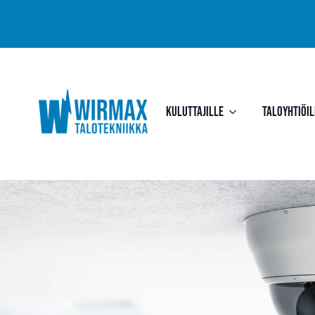
Kuluttajille
Taloyhtiöil