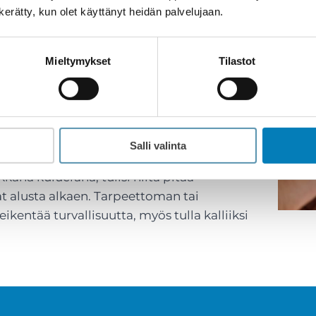
n kerätty, kun olet käyttänyt heidän palvelujaan.
öön ilman ymmärrystä kokonaistarpeesta.
 väärää kohtaa tai kuvasta ei erotu
Mieltymykset
Tilastot
e automaattisesti turvallisuuden tae.
 turvallisuusalan ammattilainen,
laus. Ammattilainen osaa kysyä ja kartoittaa
Salli valinta
kkänä kulueränä, tulisi niitä pitää
nat alusta alkaen. Tarpeettoman tai
ikentää turvallisuutta, myös tulla kalliiksi