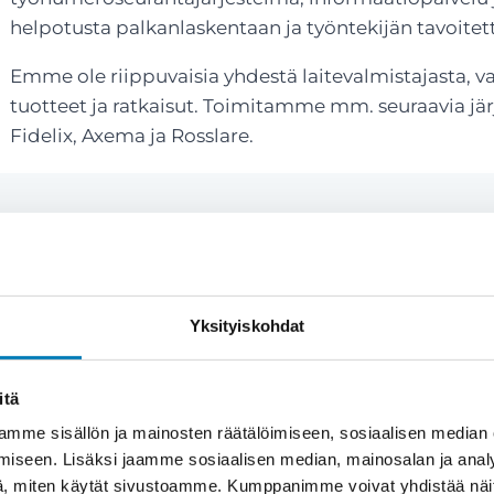
helpotusta palkanlaskentaan ja työntekijän tavoitet
Emme ole riippuvaisia yhdestä laitevalmistajasta, 
tuotteet ja ratkaisut. Toimitamme mm. seuraavia jä
Fidelix, Axema ja Rosslare.
Yksityiskohdat
naisvaltaista ymmärrystä
itä
mme sisällön ja mainosten räätälöimiseen, sosiaalisen median
iseen. Lisäksi jaamme sosiaalisen median, mainosalan ja analy
konaisvaltaista suunnittelua, ei pelkkää
, miten käytät sivustoamme. Kumppanimme voivat yhdistää näitä t