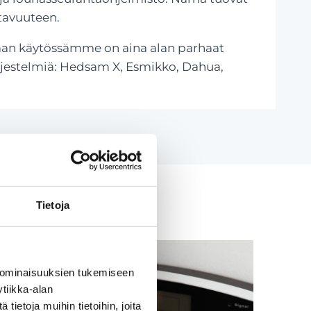
tavuuteen.
vaan käytössämme on aina alan parhaat
rjestelmiä: Hedsam X, Esmikko, Dahua,
Tietoja
 ominaisuuksien tukemiseen
tiikka-alan
ietoja muihin tietoihin, joita