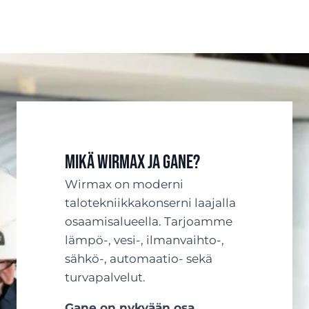
Mikä Wirmax ja Gane?
Wirmax on moderni
talotekniikkakonserni laajalla
osaamisalueella. Tarjoamme
lämpö-, vesi-, ilmanvaihto-,
sähkö-, automaatio- sekä
turvapalvelut.
Gane on nykyään osa