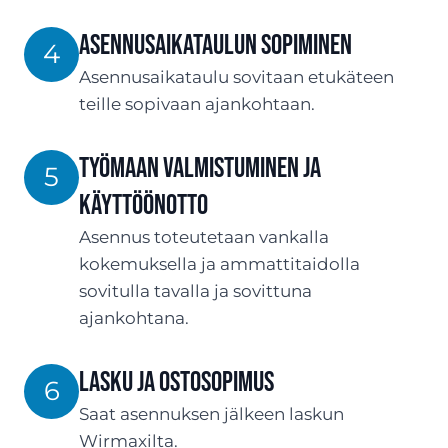
ASENNUSaikataulun sopiminen
4
Asennusaikataulu sovitaan etukäteen
teille sopivaan ajankohtaan.
Työmaan valmistuminen ja
5
käyttöönotto
Asennus toteutetaan vankalla
kokemuksella ja ammattitaidolla
sovitulla tavalla ja sovittuna
ajankohtana.
Lasku ja ostosopimus
6
Saat asennuksen jälkeen laskun
Wirmaxilta.