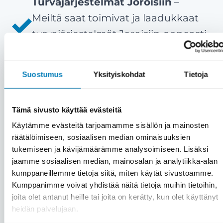
Turvajärjestelmät Joroisiin
–
Meiltä saat toimivat ja laadukkaat
turvajärjestelmät Joroisiin nopeasti
ja ammattitaidolla.
Tyytyväiset asiakkaat ovat meille
Suostumus
Yksityiskohdat
Tietoja
kaikki kaikessa
– Meille asiakas on
aina etusijalla. Emme myy väkisin,
Tämä sivusto käyttää evästeitä
vaan vain aitoon tarpeeseen.
Käytämme evästeitä tarjoamamme sisällön ja mainosten
Asiakastyytyväisyytemme on yli 90
räätälöimiseen, sosiaalisen median ominaisuuksien
%.
tukemiseen ja kävijämäärämme analysoimiseen. Lisäksi
Kattavat palvelut saman katon
jaamme sosiaalisen median, mainosalan ja analytiikka-alan
kumppaneillemme tietoja siitä, miten käytät sivustoamme.
alta
– Kiinteistön turvajärjestelmien
Kumppanimme voivat yhdistää näitä tietoja muihin tietoihin,
lisäksi saat meiltä kätevästi saman
joita olet antanut heille tai joita on kerätty, kun olet käyttänyt
katon alta muutkin huolto- ja
heidän palvelujaan.