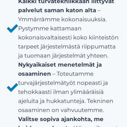
Kaikki turvatekniikkaan liittyvät
palvelut saman katon alta
–
Ymmärrämme kokonaisuuksia.
Pystymme kattamaan
kokonaisvaltaisesti koko kiinteistön
tarpeet järjestelmästä riippumatta
ja tuomaan järjestelmät yhteen.
Nykyaikaiset menetelmät ja
osaaminen
– Toteutamme
turvajärjestelmätyöt nopeasti ja
tehokkaasti ilman ylimääräisiä
ajeluita ja hukkatunteja. Tekninen
osaaminen on vahvuutemme.
Valitse sopiva ajankohta, me