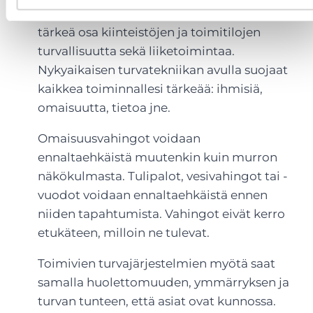
Erilaiset turvatekniikan järjestelmät ovat
tärkeä osa kiinteistöjen ja toimitilojen
turvallisuutta sekä liiketoimintaa.
Nykyaikaisen turvatekniikan avulla suojaat
kaikkea toiminnallesi tärkeää: ihmisiä,
omaisuutta, tietoa jne.
Omaisuusvahingot voidaan
ennaltaehkäistä muutenkin kuin murron
näkökulmasta. Tulipalot, vesivahingot tai -
vuodot voidaan ennaltaehkäistä ennen
niiden tapahtumista. Vahingot eivät kerro
etukäteen, milloin ne tulevat.
Toimivien turvajärjestelmien myötä saat
samalla huolettomuuden, ymmärryksen ja
turvan tunteen, että asiat ovat kunnossa.