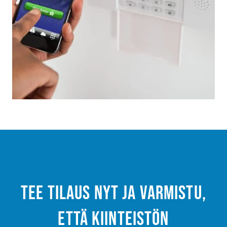
Tee tilaus nyt ja varmistu,
että kiinteistön