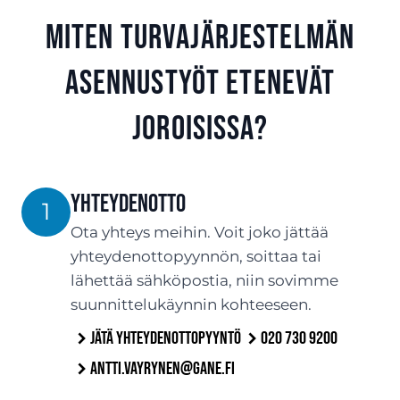
Miten turvajärjestelmän
asennustyöt etenevät
Joroisissa?
Yhteydenotto
1
Ota yhteys meihin. Voit joko jättää
yhteydenottopyynnön, soittaa tai
lähettää sähköpostia, niin sovimme
suunnittelukäynnin kohteeseen.
Jätä yhteydenottopyyntö
020 730 9200
antti.vayrynen@gane.fi