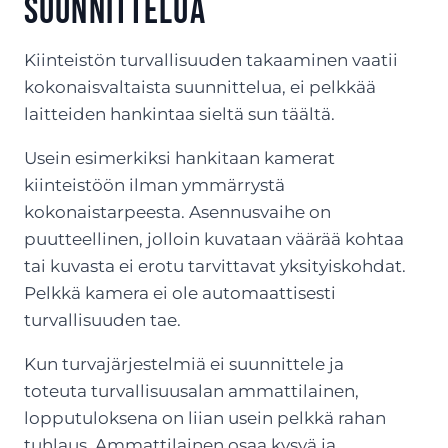
suunnittelua
Kiinteistön turvallisuuden takaaminen vaatii
kokonaisvaltaista suunnittelua, ei pelkkää
laitteiden hankintaa sieltä sun täältä.
Usein esimerkiksi hankitaan kamerat
kiinteistöön ilman ymmärrystä
kokonaistarpeesta. Asennusvaihe on
puutteellinen, jolloin kuvataan väärää kohtaa
tai kuvasta ei erotu tarvittavat yksityiskohdat.
Pelkkä kamera ei ole automaattisesti
turvallisuuden tae.
Kun turvajärjestelmiä ei suunnittele ja
toteuta turvallisuusalan ammattilainen,
lopputuloksena on liian usein pelkkä rahan
tuhlaus. Ammattilainen osaa kysyä ja