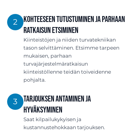
Kohteeseen tutustuminen ja parhaan
2
ratkaisun etsiminen
Kiinteistöjen ja niiden turvatekniikan
tason selvittäminen. Etsimme tarpeen
mukaisen, parhaan
turvajärjestelmäratkaisun
kiinteistöllenne teidän toiveidenne
pohjalta.
TARJOUksen antaminen ja
3
hyväksyminen
Saat kilpailukykyisen ja
kustannustehokkaan tarjouksen.