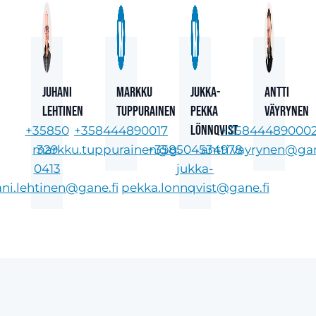
Juhani
Markku
Jukka-
Antti
Lehtinen
Tuppurainen
Pekka
Väyrynen
Lönnqvist
+35850
+358444890017
+35844489000
markku.tuppurainen@gane.fi
329
+358504534978
antti.vayrynen@gan
0413
jukka-
ani.lehtinen@gane.fi
pekka.lonnqvist@gane.fi