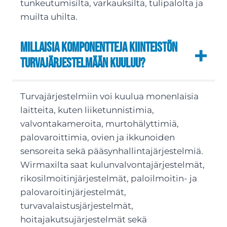
tunkeutumisilta, varkauksilta, tulipalolta ja
muilta uhilta.
Millaisia komponentteja kiinteistön
turvajärjestelmään kuuluu?
Turvajärjestelmiin voi kuulua monenlaisia
laitteita, kuten liiketunnistimia,
valvontakameroita, murtohälyttimiä,
palovaroittimia, ovien ja ikkunoiden
sensoreita sekä pääsynhallintajärjestelmiä.
Wirmaxilta saat kulunvalvontajärjestelmät,
rikosilmoitinjärjestelmät, paloilmoitin- ja
palovaroitinjärjestelmät,
turvavalaistusjärjestelmät,
hoitajakutsujärjestelmät sekä