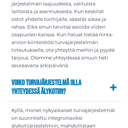
järjestelmän laajuudesta, valituista
laitteista ja asennuksesta. Kun keskität
ostot yhdelle toimijalle, säästät aikaa ja
rahaa. Eikä sinun tarvitse asioida viiden
osapuolen kanssa. Kun haluat tietää hinta-
arvion kiinteistösi turvajärjestelmän
toteutukselle, ota yhteyttä meihin ja pyydä
tarjous. Olemme yhteydessä sinuun heti
seuraavana arkipäivänä.
Voiko turvajärjestelmä olla
yhteydessä älykotiin?
Kyllä, monet nykyaikaiset turvajärjestelmät
on suunniteltu integroitaviksi
älykotijärjestelmiin, mahdollistaen