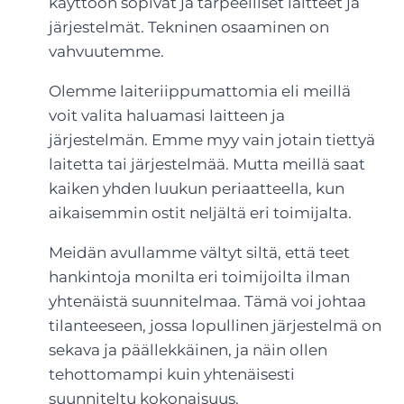
käyttöön sopivat ja tarpeelliset laitteet ja
järjestelmät. Tekninen osaaminen on
vahvuutemme.
Olemme laiteriippumattomia eli meillä
voit valita haluamasi laitteen ja
järjestelmän. Emme myy vain jotain tiettyä
laitetta tai järjestelmää. Mutta meillä saat
kaiken yhden luukun periaatteella, kun
aikaisemmin ostit neljältä eri toimijalta.
Meidän avullamme vältyt siltä, että teet
hankintoja monilta eri toimijoilta ilman
yhtenäistä suunnitelmaa. Tämä voi johtaa
tilanteeseen, jossa lopullinen järjestelmä on
sekava ja päällekkäinen, ja näin ollen
tehottomampi kuin yhtenäisesti
suunniteltu kokonaisuus.