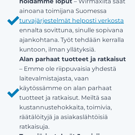
hoidamme loput
– Wirmaxilta saat
ainoana toimijana Suomessa
turvajärjestelmät helposti verkosta
ennalta sovittuna, sinulle sopivana
ajankohtana. Työt tehdään kerralla
kuntoon, ilman yllätyksiä.
Alan parhaat tuotteet ja ratkaisut
– Emme ole riippuvaisia yhdestä
laitevalmistajasta, vaan
käytössämme on alan parhaat
tuotteet ja ratkaisut. Meiltä saa
kustannustehokkaita, toimivia,
räätälöityjä ja asiakaslähtöisiä
ratkaisuja.