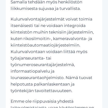
Samalla tehdään myös henkilöstön
liikkumisesta sujuvaa ja turvallista.
Kulunvalvontajärjestelmät voivat toimia
itsenäisesti tai ne voidaan integroida
kiinteistön muihin teknisiin järjestelmiin,
kuten rikosilmoitin-, kameravalvonta- ja
kiinteistöautomaatiojärjestelmiin.
Kulunvalvontaan voidaan liittää myös
työajanseuranta- tai
työnumeroseurantajärjestelmä,
informaatiopalvelu ja
lounasseurantaohjelmisto. Nämä tuovat
helpotusta palkanlaskentaan ja
työntekijän tavoitettavuuteen.
Emme ole riippuvaisia yhdestä
laitevalmistajasta, vaan käytössämme on