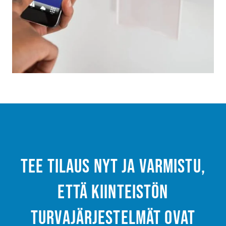
Tee tilaus nyt ja varmistu,
että kiinteistön
turvajärjestelmät ovat