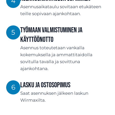
4
Asennusaikataulu sovitaan etukäteen
teille sopivaan ajankohtaan.
Työmaan valmistuminen ja
5
käyttöönotto
Asennus toteutetaan vankalla
kokemuksella ja ammattitaidolla
sovitulla tavalla ja sovittuna
ajankohtana.
Lasku ja ostosopimus
6
Saat asennuksen jälkeen laskun
Wirmaxilta.