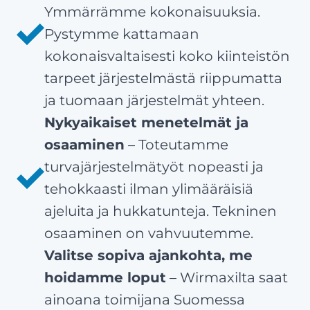
Ymmärrämme kokonaisuuksia.
Pystymme kattamaan
kokonaisvaltaisesti koko kiinteistön
tarpeet järjestelmästä riippumatta
ja tuomaan järjestelmät yhteen.
Nykyaikaiset menetelmät ja
osaaminen
– Toteutamme
turvajärjestelmätyöt nopeasti ja
tehokkaasti ilman ylimääräisiä
ajeluita ja hukkatunteja. Tekninen
osaaminen on vahvuutemme.
Valitse sopiva ajankohta, me
hoidamme loput
– Wirmaxilta saat
ainoana toimijana Suomessa