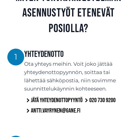
asennustyöt etenevät
Posiolla?
Yhteydenotto
1
Ota yhteys meihin. Voit joko jättää
yhteydenottopyynnön, soittaa tai
lähettää sähköpostia, niin sovimme
suunnittelukäynnin kohteeseen.
Jätä yhteydenottopyyntö
020 730 9200
antti.vayrynen@gane.fi