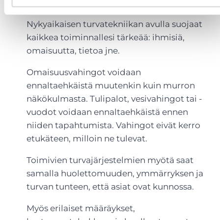
turvallisuutta sekä liiketoimintaa.
Nykyaikaisen turvatekniikan avulla suojaat
kaikkea toiminnallesi tärkeää: ihmisiä,
omaisuutta, tietoa jne.
Omaisuusvahingot voidaan
ennaltaehkäistä muutenkin kuin murron
näkökulmasta. Tulipalot, vesivahingot tai -
vuodot voidaan ennaltaehkäistä ennen
niiden tapahtumista. Vahingot eivät kerro
etukäteen, milloin ne tulevat.
Toimivien turvajärjestelmien myötä saat
samalla huolettomuuden, ymmärryksen ja
turvan tunteen, että asiat ovat kunnossa.
Myös erilaiset määräykset,