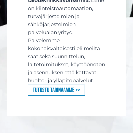
talotekniikkakonsernia.
Gane
on kiinteistöautomaation,
turvajärjestelmien ja
sähköjärjestelmien
palvelualan yritys.
Palvelemme
kokonaisvaltaisesti eli meiltä
saat sekä suunnittelun,
laitetoimitukset, käyttöönoton
ja asennuksen että kattavat
huolto- ja ylläpitopalvelut.
Tutustu tarinaamme >>