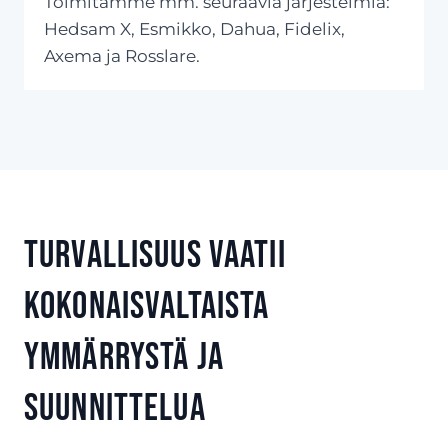
Toimitamme mm. seuraavia järjestelmiä:
Hedsam X, Esmikko, Dahua, Fidelix,
Axema ja Rosslare.
Turvallisuus vaatii
kokonaisvaltaista
ymmärrystä ja
suunnittelua