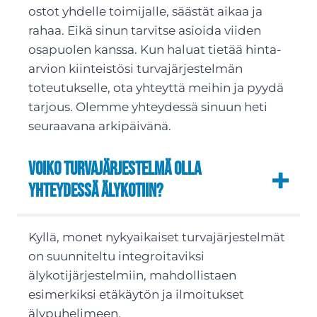
ostot yhdelle toimijalle, säästät aikaa ja
rahaa. Eikä sinun tarvitse asioida viiden
osapuolen kanssa. Kun haluat tietää hinta-
arvion kiinteistösi turvajärjestelmän
toteutukselle, ota yhteyttä meihin ja pyydä
tarjous. Olemme yhteydessä sinuun heti
seuraavana arkipäivänä.
Voiko turvajärjestelmä olla
yhteydessä älykotiin?
Kyllä, monet nykyaikaiset turvajärjestelmät
on suunniteltu integroitaviksi
älykotijärjestelmiin, mahdollistaen
esimerkiksi etäkäytön ja ilmoitukset
älypuhelimeen.