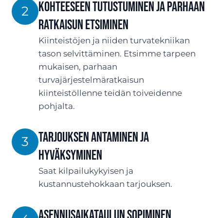
Kohteeseen tutustuminen ja parhaan
2
ratkaisun etsiminen
Kiinteistöjen ja niiden turvatekniikan
tason selvittäminen. Etsimme tarpeen
mukaisen, parhaan
turvajärjestelmäratkaisun
kiinteistöllenne teidän toiveidenne
pohjalta.
TARJOUksen antaminen ja
3
hyväksyminen
Saat kilpailukykyisen ja
kustannustehokkaan tarjouksen.
ASENNUSaikataulun sopiminen