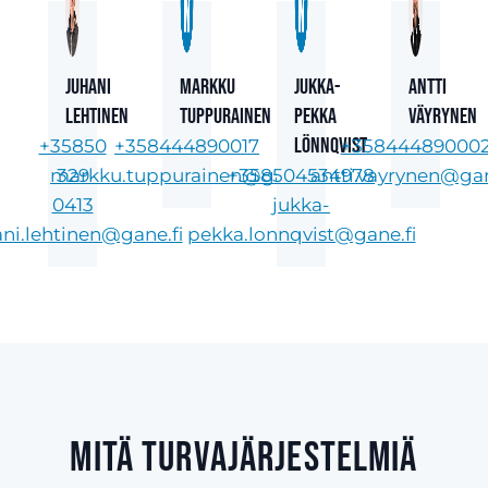
Juhani
Markku
Jukka-
Antti
Lehtinen
Tuppurainen
Pekka
Väyrynen
Lönnqvist
+35850
+358444890017
+35844489000
markku.tuppurainen@gane.fi
329
+358504534978
antti.vayrynen@gan
0413
jukka-
ani.lehtinen@gane.fi
pekka.lonnqvist@gane.fi
Mitä turvajärjestelmiä