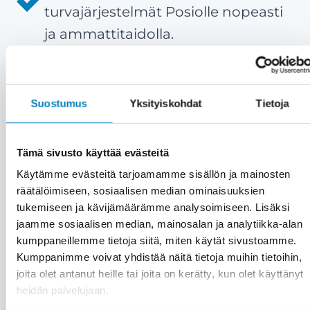
turvajärjestelmät Posiolle nopeasti
ja ammattitaidolla.
Tyytyväiset asiakkaat ovat meille
kaikki kaikessa
– Meille asiakas on
aina etusijalla. Emme myy väkisin,
Suostumus
Yksityiskohdat
Tietoja
vaan vain aitoon tarpeeseen.
Asiakastyytyväisyytemme on yli 90
Tämä sivusto käyttää evästeitä
%.
Käytämme evästeitä tarjoamamme sisällön ja mainosten
Kattavat palvelut saman katon
räätälöimiseen, sosiaalisen median ominaisuuksien
tukemiseen ja kävijämäärämme analysoimiseen. Lisäksi
alta
– Kiinteistön turvajärjestelmien
jaamme sosiaalisen median, mainosalan ja analytiikka-alan
lisäksi saat meiltä kätevästi saman
kumppaneillemme tietoja siitä, miten käytät sivustoamme.
katon alta muutkin huolto- ja
Kumppanimme voivat yhdistää näitä tietoja muihin tietoihin,
joita olet antanut heille tai joita on kerätty, kun olet käyttänyt
asennuspalvelut, kuten
heidän palvelujaan.
automaatio
-,
aurinkosähkö
-,
LVI
-,