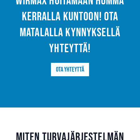
Wirmax hoitamaan homma
kerralla kuntoon! Ota
matalalla kynnyksellä
yhteyttä!
Ota yhteyttä
Miten turvajärjestelmän