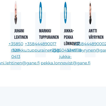
Juhani
Markku
Jukka-
Antti
Lehtinen
Tuppurainen
Pekka
Väyrynen
Lönnqvist
+35850
+358444890017
+35844489000
markku.tuppurainen@gane.fi
329
+358504534978
antti.vayrynen@gan
0413
jukka-
ani.lehtinen@gane.fi
pekka.lonnqvist@gane.fi