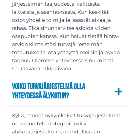
järjestelmän laajuudesta, valituista
laitteista ja asennuksesta. Kun keskität
ostot yhdelle toimijalle, säästät aikaa ja
rahaa. Eikä sinun tarvitse asioida viiden
osapuolen kanssa. Kun haluat tietää hinta-
arvion kiinteistösi turvajärjestelmän
toteutukselle, ota yhteyttä meihin ja pyydä
tarjous. Olemme yhteydessä sinuun heti
seuraavana arkipäivänä.
Voiko turvajärjestelmä olla
yhteydessä älykotiin?
Kyllä, monet nykyaikaiset turvajärjestelmät
on suunniteltu integroitaviksi
älykotijärjestelmiin, mahdollistaen