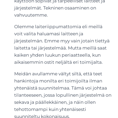
käyttöön sopivat ja tarpeelliset laitteet ja
järjestelmät. Tekninen osaaminen on
vahvuutemme.
Olemme laiteriippumattomia eli meillä
voit valita haluamasi laitteen ja
järjestelmän. Emme myy vain jotain tiettyä
laitetta tai järjestelmää. Mutta meillä saat
kaiken yhden luukun periaatteella, kun
aikaisemmin ostit neljältä eri toimijalta.
Meidän avullamme vältyt siltä, että teet
hankintoja monilta eri toimijoilta ilman
yhtenäistä suunnitelmaa. Tämä voi johtaa
tilanteeseen, jossa lopullinen järjestelmä on
sekava ja päällekkäinen, ja näin ollen
tehottomampi kuin yhtenäisesti
suunniteltu kokonaisuus.