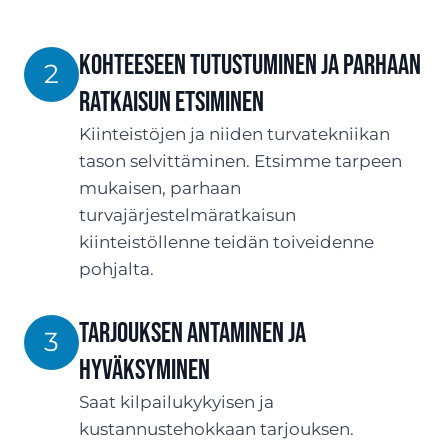
Kohteeseen tutustuminen ja parhaan
2
ratkaisun etsiminen
Kiinteistöjen ja niiden turvatekniikan
tason selvittäminen. Etsimme tarpeen
mukaisen, parhaan
turvajärjestelmäratkaisun
kiinteistöllenne teidän toiveidenne
pohjalta.
TARJOUksen antaminen ja
3
hyväksyminen
Saat kilpailukykyisen ja
kustannustehokkaan tarjouksen.