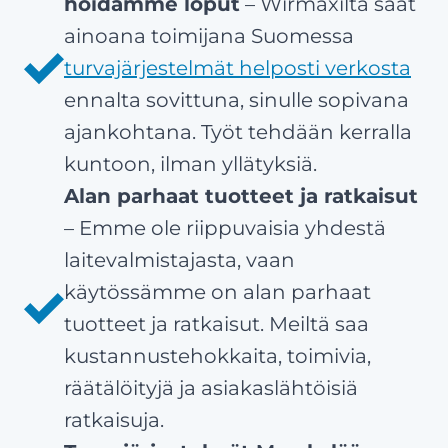
hoidamme loput
– Wirmaxilta saat
ainoana toimijana Suomessa
turvajärjestelmät helposti verkosta
ennalta sovittuna, sinulle sopivana
ajankohtana. Työt tehdään kerralla
kuntoon, ilman yllätyksiä.
Alan parhaat tuotteet ja ratkaisut
– Emme ole riippuvaisia yhdestä
laitevalmistajasta, vaan
käytössämme on alan parhaat
tuotteet ja ratkaisut. Meiltä saa
kustannustehokkaita, toimivia,
räätälöityjä ja asiakaslähtöisiä
ratkaisuja.