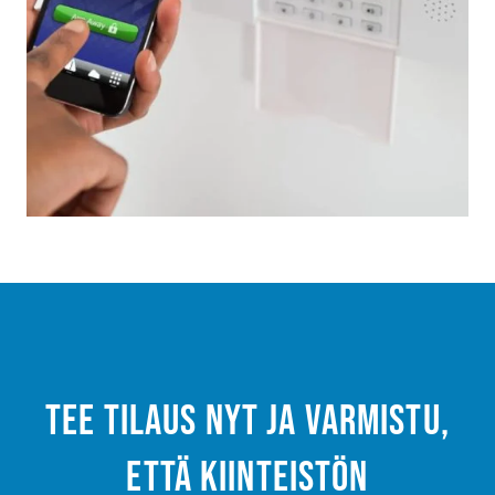
Tee tilaus nyt ja varmistu,
että kiinteistön