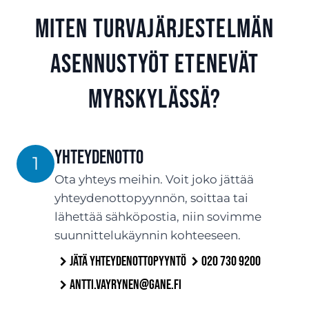
Miten turvajärjestelmän
asennustyöt etenevät
Myrskylässä?
Yhteydenotto
1
Ota yhteys meihin. Voit joko jättää
yhteydenottopyynnön, soittaa tai
lähettää sähköpostia, niin sovimme
suunnittelukäynnin kohteeseen.
Jätä yhteydenottopyyntö
020 730 9200
antti.vayrynen@gane.fi