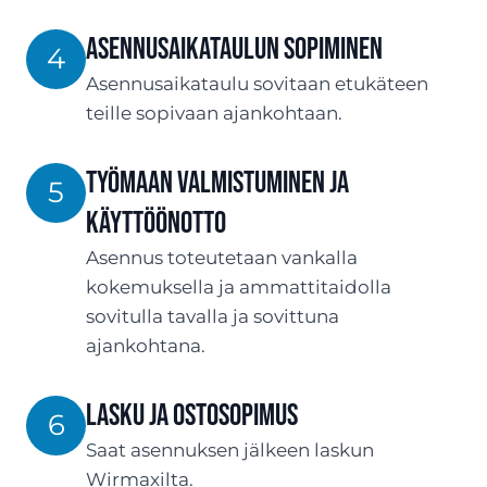
ASENNUSaikataulun sopiminen
4
Asennusaikataulu sovitaan etukäteen
teille sopivaan ajankohtaan.
Työmaan valmistuminen ja
5
käyttöönotto
Asennus toteutetaan vankalla
kokemuksella ja ammattitaidolla
sovitulla tavalla ja sovittuna
ajankohtana.
Lasku ja ostosopimus
6
Saat asennuksen jälkeen laskun
Wirmaxilta.