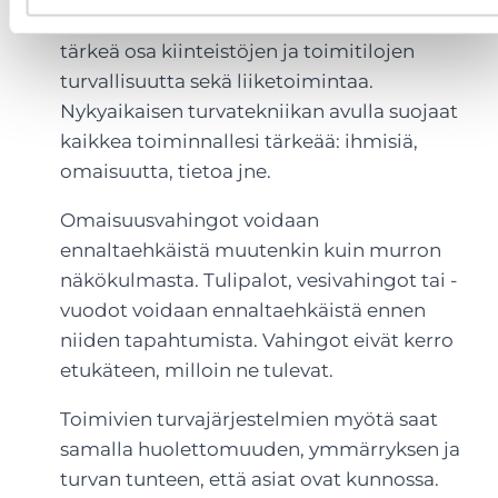
Erilaiset turvatekniikan järjestelmät ovat
tärkeä osa kiinteistöjen ja toimitilojen
turvallisuutta sekä liiketoimintaa.
Nykyaikaisen turvatekniikan avulla suojaat
kaikkea toiminnallesi tärkeää: ihmisiä,
omaisuutta, tietoa jne.
Omaisuusvahingot voidaan
ennaltaehkäistä muutenkin kuin murron
näkökulmasta. Tulipalot, vesivahingot tai -
vuodot voidaan ennaltaehkäistä ennen
niiden tapahtumista. Vahingot eivät kerro
etukäteen, milloin ne tulevat.
Toimivien turvajärjestelmien myötä saat
samalla huolettomuuden, ymmärryksen ja
turvan tunteen, että asiat ovat kunnossa.