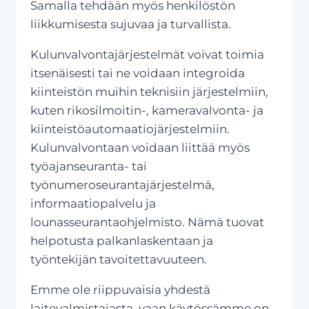
Samalla tehdään myös henkilöstön
liikkumisesta sujuvaa ja turvallista.
Kulunvalvontajärjestelmät voivat toimia
itsenäisesti tai ne voidaan integroida
kiinteistön muihin teknisiin järjestelmiin,
kuten rikosilmoitin-, kameravalvonta- ja
kiinteistöautomaatiojärjestelmiin.
Kulunvalvontaan voidaan liittää myös
työajanseuranta- tai
työnumeroseurantajärjestelmä,
informaatiopalvelu ja
lounasseurantaohjelmisto. Nämä tuovat
helpotusta palkanlaskentaan ja
työntekijän tavoitettavuuteen.
Emme ole riippuvaisia yhdestä
laitevalmistajasta, vaan käytössämme on