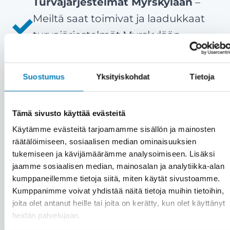
Turvajärjestelmät Myrskylään
–
Meiltä saat toimivat ja laadukkaat
turvajärjestelmät Myrskylään
nopeasti ja ammattitaidolla.
Tyytyväiset asiakkaat ovat meille
Suostumus
Yksityiskohdat
Tietoja
kaikki kaikessa
– Meille asiakas on
aina etusijalla. Emme myy väkisin,
Tämä sivusto käyttää evästeitä
vaan vain aitoon tarpeeseen.
Käytämme evästeitä tarjoamamme sisällön ja mainosten
Asiakastyytyväisyytemme on yli 90
räätälöimiseen, sosiaalisen median ominaisuuksien
%.
tukemiseen ja kävijämäärämme analysoimiseen. Lisäksi
Kattavat palvelut saman katon
jaamme sosiaalisen median, mainosalan ja analytiikka-alan
kumppaneillemme tietoja siitä, miten käytät sivustoamme.
alta
– Kiinteistön turvajärjestelmien
Kumppanimme voivat yhdistää näitä tietoja muihin tietoihin,
lisäksi saat meiltä kätevästi saman
joita olet antanut heille tai joita on kerätty, kun olet käyttänyt
katon alta muutkin huolto- ja
heidän palvelujaan.