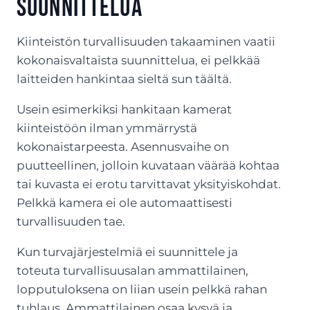
suunnittelua
Kiinteistön turvallisuuden takaaminen vaatii
kokonaisvaltaista suunnittelua, ei pelkkää
laitteiden hankintaa sieltä sun täältä.
Usein esimerkiksi hankitaan kamerat
kiinteistöön ilman ymmärrystä
kokonaistarpeesta. Asennusvaihe on
puutteellinen, jolloin kuvataan väärää kohtaa
tai kuvasta ei erotu tarvittavat yksityiskohdat.
Pelkkä kamera ei ole automaattisesti
turvallisuuden tae.
Kun turvajärjestelmiä ei suunnittele ja
toteuta turvallisuusalan ammattilainen,
lopputuloksena on liian usein pelkkä rahan
tuhlaus. Ammattilainen osaa kysyä ja