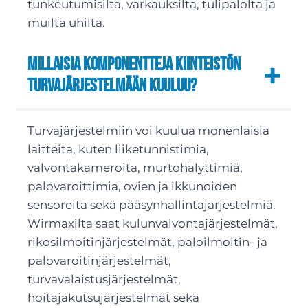
tunkeutumisilta, varkauksilta, tulipalolta ja
muilta uhilta.
Millaisia komponentteja kiinteistön
turvajärjestelmään kuuluu?
Turvajärjestelmiin voi kuulua monenlaisia
laitteita, kuten liiketunnistimia,
valvontakameroita, murtohälyttimiä,
palovaroittimia, ovien ja ikkunoiden
sensoreita sekä pääsynhallintajärjestelmiä.
Wirmaxilta saat kulunvalvontajärjestelmät,
rikosilmoitinjärjestelmät, paloilmoitin- ja
palovaroitinjärjestelmät,
turvavalaistusjärjestelmät,
hoitajakutsujärjestelmät sekä