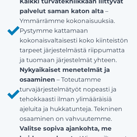
Kaikki turvatekniikkaan liittyvät
palvelut saman katon alta
–
Ymmärrämme kokonaisuuksia.
Pystymme kattamaan
kokonaisvaltaisesti koko kiinteistön
tarpeet järjestelmästä riippumatta
ja tuomaan järjestelmät yhteen.
Nykyaikaiset menetelmät ja
osaaminen
– Toteutamme
turvajärjestelmätyöt nopeasti ja
tehokkaasti ilman ylimääräisiä
ajeluita ja hukkatunteja. Tekninen
osaaminen on vahvuutemme.
Valitse sopiva ajankohta, me