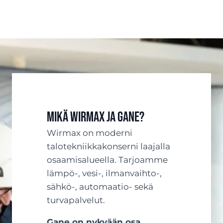
Mikä Wirmax ja Gane?
Wirmax on moderni
talotekniikkakonserni laajalla
osaamisalueella. Tarjoamme
lämpö-, vesi-, ilmanvaihto-,
sähkö-, automaatio- sekä
turvapalvelut.
Gane on nykyään osa