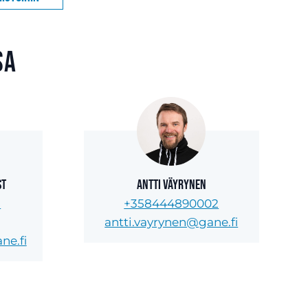
sa
st
Antti Väyrynen
8
+358444890002
antti.vayrynen@gane.fi
ne.fi