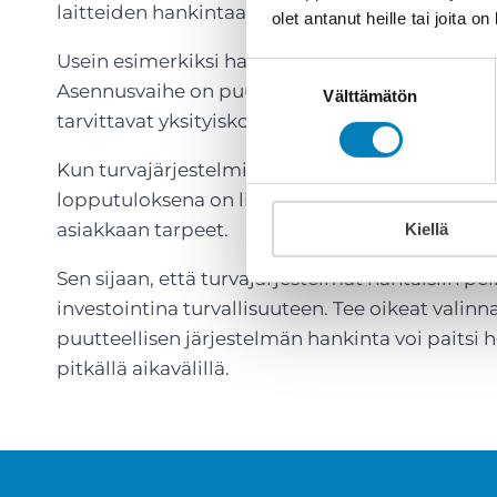
laitteiden hankintaa sieltä sun täältä.
olet antanut heille tai joita o
Usein esimerkiksi hankitaan kamerat kiinteist
Suostumuksen
Asennusvaihe on puutteellinen, jolloin kuvataan
Välttämätön
valinta
tarvittavat yksityiskohdat. Pelkkä kamera ei ol
Kun turvajärjestelmiä ei suunnittele ja toteuta
lopputuloksena on liian usein pelkkä rahan tuh
asiakkaan tarpeet.
Kiellä
Sen sijaan, että turvajärjestelmät nähtäisiin pel
investointina turvallisuuteen. Tee oikeat valin
puutteellisen järjestelmän hankinta voi paitsi he
pitkällä aikavälillä.