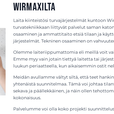
Wirmaxilta
Laita kiinteistösi turvajärjestelmät kuntoon Wir
turvatekniikkaan liittyvät palvelut saman katon 
osaaminen ja ammattitaito etsiä tilaan ja käyttö
järjestelmät. Tekninen osaaminen on vahvuu
Olemme laiteriippumattomia eli meillä voit vali
Emme myy vain jotain tiettyä laitetta tai järje
luukun periaatteella, kun aikaisemmin ostit nelj
Meidän avullamme vältyt siltä, että teet hankin
yhtenäistä suunnitelmaa. Tämä voi johtaa tilant
sekava ja päällekkäinen, ja näin ollen tehotto
kokonaisuus.
Palvelumme voi olla koko projekti suunnittelus