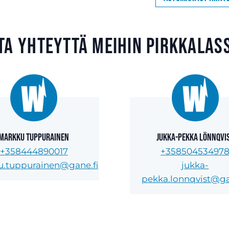
ta yhteyttä meihin Pirkkalas
Markku Tuppurainen
Jukka-Pekka Lönnqvi
+358444890017
+35850453497
.tuppurainen@gane.fi
jukka-
pekka.lonnqvist@ga