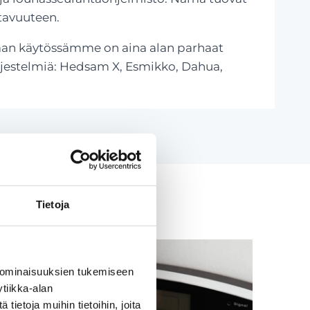
tavuuteen.
vaan käytössämme on aina alan parhaat
rjestelmiä: Hedsam X, Esmikko, Dahua,
Tietoja
 ominaisuuksien tukemiseen
tiikka-alan
ietoja muihin tietoihin, joita