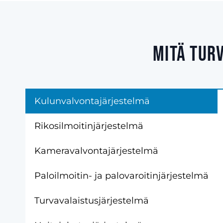
Mitä tur
Kulunvalvontajärjestelmä
Rikosilmoitinjärjestelmä
Kameravalvontajärjestelmä
Paloilmoitin- ja palovaroitinjärjestelmä
Turvavalaistusjärjestelmä