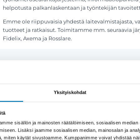
helpotusta palkanlaskentaan ja työntekijän tavoitet
Emme ole riippuvaisia yhdestä laitevalmistajasta, 
tuotteet ja ratkaisut. Toimitamme mm. seuraavia jä
Fidelix, Axema ja Rosslare.
Yksityiskohdat
naisvaltaista ymmärrystä
itä
mme sisällön ja mainosten räätälöimiseen, sosiaalisen median
iseen. Lisäksi jaamme sosiaalisen median, mainosalan ja analy
konaisvaltaista suunnittelua, ei pelkkää
, miten käytät sivustoamme. Kumppanimme voivat yhdistää näitä t