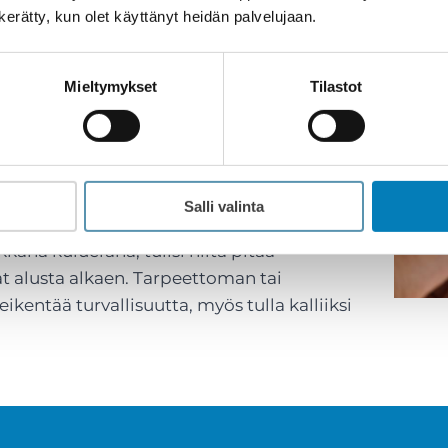
n kerätty, kun olet käyttänyt heidän palvelujaan.
öön ilman ymmärrystä kokonaistarpeesta.
 väärää kohtaa tai kuvasta ei erotu
Mieltymykset
Tilastot
e automaattisesti turvallisuuden tae.
 turvallisuusalan ammattilainen,
laus. Ammattilainen osaa kysyä ja kartoittaa
Salli valinta
kkänä kulueränä, tulisi niitä pitää
nat alusta alkaen. Tarpeettoman tai
ikentää turvallisuutta, myös tulla kalliiksi