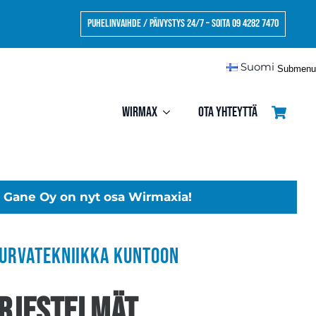
Puhelinvaihde / Päivystys 24/7 – Soita 09 4282 7470
Suomi
Submenu
Wirmax
Ota yhteyttä
Gane Oy on nyt osa Wirmaxia!
turvatekniikka kuntoon
rjestelmät