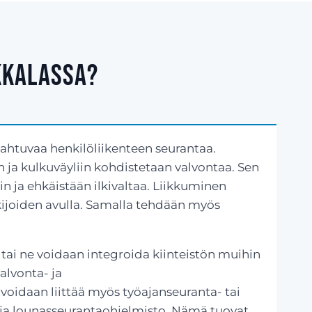
kkalassa?
pahtuvaa henkilöliikenteen seurantaa.
in ja kulkuväyliin kohdistetaan valvontaa. Sen
in ja ehkäistään ilkivaltaa. Liikkuminen
ukijoiden avulla. Samalla tehdään myös
 tai ne voidaan integroida kiinteistön muihin
alvonta- ja
voidaan liittää myös työajanseuranta- tai
ja lounasseurantaohjelmisto. Nämä tuovat