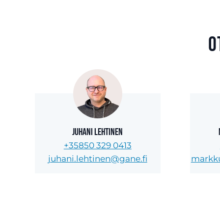
O
Juhani Lehtinen
+35850 329 0413
juhani.lehtinen@gane.fi
markku