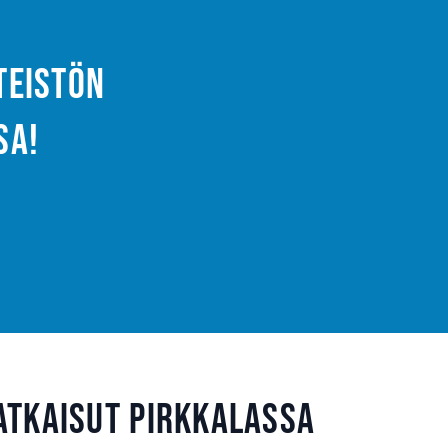
nteistön
sa!
atkaisut Pirkkalassa