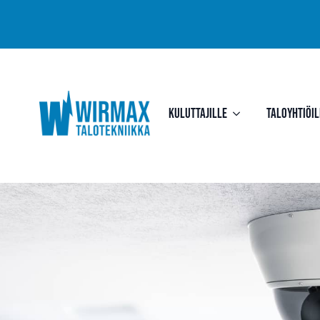
Kuluttajille
Taloyhtiöil