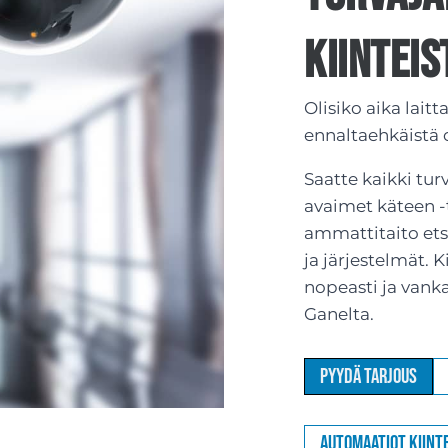
kiinteis
Olisiko aika lait
ennaltaehkäistä
Saatte kaikki tur
avaimet käteen -
ammattitaito etsiä
ja järjestelmät. 
nopeasti ja vank
Ganelta.
Pyydä tarjous
Automaatiot kiinte