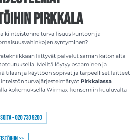
töihin Pirkkala
taa kiinteistönne turvallisuus kuntoon ja
 omaisuusvahinkojen syntyminen?
vatekniikkaan liittyvät palvelut saman katon alta
toteutuksella. Meiltä löytyy osaaminen ja
 tilaan ja käyttöön sopivat ja tarpeelliset laitteet
Kiinteistön turvajärjestelmätyöt
Pirkkalassa
alla kokemuksella Wirmax-konserniin kuuluvalta
Soita - 020 730 9200
istöihin >>