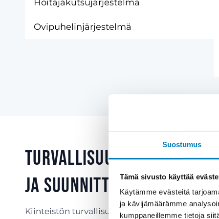
Hoitajakutsujärjestelmä
Ovipuhelinjärjestelmä
Suostumus
Turvallisuus vaatii koko
Tämä sivusto käyttää eväste
ja suunnittelua
Käytämme evästeitä tarjoama
ja kävijämäärämme analysoim
Kiinteistön turvallisuuden takaaminen vaatii ko
kumppaneillemme tietoja siitä