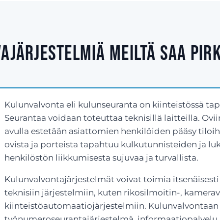
vajärjestelmiä meiltä saa Pir
Kulunvalvonta eli kulunseuranta on kiinteistössä ta
Seurantaa voidaan toteuttaa teknisillä laitteilla. Ovi
avulla estetään asiattomien henkilöiden pääsy tiloih
ovista ja porteista tapahtuu kulkutunnisteiden ja l
henkilöstön liikkumisesta sujuvaa ja turvallista.
Kulunvalvontajärjestelmät voivat toimia itsenäisesti
teknisiin järjestelmiin, kuten rikosilmoitin-, kamerav
kiinteistöautomaatiojärjestelmiin. Kulunvalvontaan 
työnumeroseurantajärjestelmä, informaatiopalvelu 