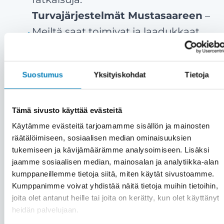
Turvajärjestelmät Mustasaareen
–
Meiltä saat toimivat ja laadukkaat
turvajärjestelmät Mustasaareen
nopeasti ja ammattitaidolla.
Suostumus
Yksityiskohdat
Tietoja
Tyytyväiset asiakkaat ovat meille
kaikki kaikessa
– Meille asiakas on
aina etusijalla. Emme myy väkisin,
Tämä sivusto käyttää evästeitä
Käytämme evästeitä tarjoamamme sisällön ja mainosten
vaan vain aitoon tarpeeseen.
räätälöimiseen, sosiaalisen median ominaisuuksien
Asiakastyytyväisyytemme on yli 90
tukemiseen ja kävijämäärämme analysoimiseen. Lisäksi
%.
jaamme sosiaalisen median, mainosalan ja analytiikka-alan
kumppaneillemme tietoja siitä, miten käytät sivustoamme.
Kattavat palvelut saman katon
Kumppanimme voivat yhdistää näitä tietoja muihin tietoihin,
alta
– Kiinteistön turvajärjestelmien
joita olet antanut heille tai joita on kerätty, kun olet käyttänyt
lisäksi saat meiltä kätevästi saman
heidän palvelujaan.
katon alta muutkin huolto- ja