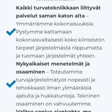
Kaikki turvatekniikkaan liittyvät
palvelut saman katon alta
–
Ymmärrämme kokonaisuuksia.
Pystymme kattamaan
kokonaisvaltaisesti koko kiinteistön
tarpeet järjestelmästä riippumatta
ja tuomaan järjestelmät yhteen.
Nykyaikaiset menetelmät ja
osaaminen
– Toteutamme
turvajärjestelmätyöt nopeasti ja
tehokkaasti ilman ylimääräisiä
ajeluita ja hukkatunteja. Tekninen
osaaminen on vahvuutemme.
Valitse sopiva ajankohta, me