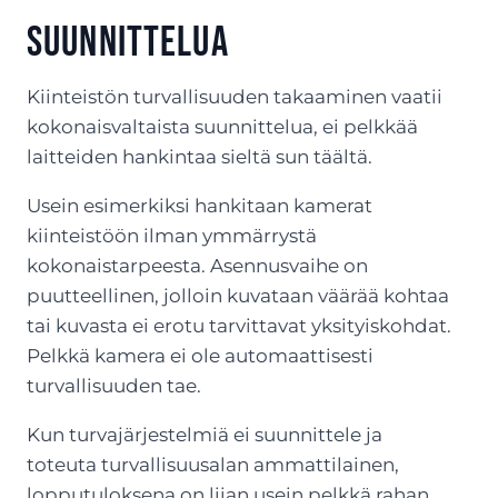
suunnittelua
Kiinteistön turvallisuuden takaaminen vaatii
kokonaisvaltaista suunnittelua, ei pelkkää
laitteiden hankintaa sieltä sun täältä.
Usein esimerkiksi hankitaan kamerat
kiinteistöön ilman ymmärrystä
kokonaistarpeesta. Asennusvaihe on
puutteellinen, jolloin kuvataan väärää kohtaa
tai kuvasta ei erotu tarvittavat yksityiskohdat.
Pelkkä kamera ei ole automaattisesti
turvallisuuden tae.
Kun turvajärjestelmiä ei suunnittele ja
toteuta turvallisuusalan ammattilainen,
lopputuloksena on liian usein pelkkä rahan