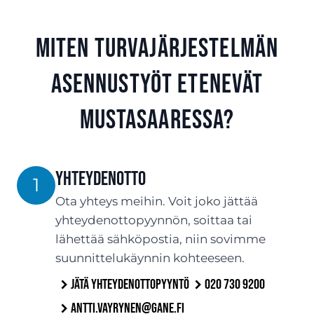
Miten turvajärjestelmän
asennustyöt etenevät
Mustasaaressa?
Yhteydenotto
1
Ota yhteys meihin. Voit joko jättää
yhteydenottopyynnön, soittaa tai
lähettää sähköpostia, niin sovimme
suunnittelukäynnin kohteeseen.
Jätä yhteydenottopyyntö
020 730 9200
antti.vayrynen@gane.fi