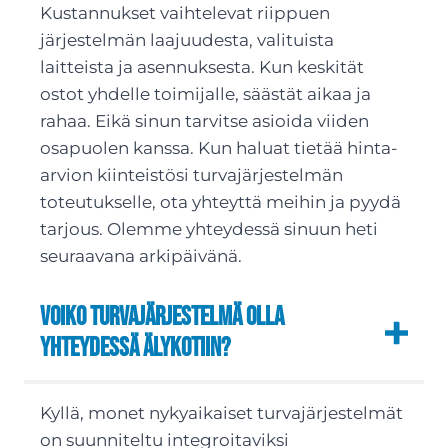
Kustannukset vaihtelevat riippuen
järjestelmän laajuudesta, valituista
laitteista ja asennuksesta. Kun keskität
ostot yhdelle toimijalle, säästät aikaa ja
rahaa. Eikä sinun tarvitse asioida viiden
osapuolen kanssa. Kun haluat tietää hinta-
arvion kiinteistösi turvajärjestelmän
toteutukselle, ota yhteyttä meihin ja pyydä
tarjous. Olemme yhteydessä sinuun heti
seuraavana arkipäivänä.
Voiko turvajärjestelmä olla
yhteydessä älykotiin?
Kyllä, monet nykyaikaiset turvajärjestelmät
on suunniteltu integroitaviksi