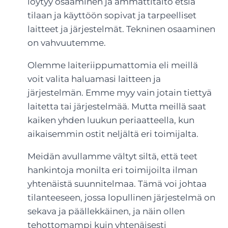
löytyy osaaminen ja ammattitaito etsiä
tilaan ja käyttöön sopivat ja tarpeelliset
laitteet ja järjestelmät. Tekninen osaaminen
on vahvuutemme.
Olemme laiteriippumattomia eli meillä
voit valita haluamasi laitteen ja
järjestelmän. Emme myy vain jotain tiettyä
laitetta tai järjestelmää. Mutta meillä saat
kaiken yhden luukun periaatteella, kun
aikaisemmin ostit neljältä eri toimijalta.
Meidän avullamme vältyt siltä, että teet
hankintoja monilta eri toimijoilta ilman
yhtenäistä suunnitelmaa. Tämä voi johtaa
tilanteeseen, jossa lopullinen järjestelmä on
sekava ja päällekkäinen, ja näin ollen
tehottomampi kuin yhtenäisesti