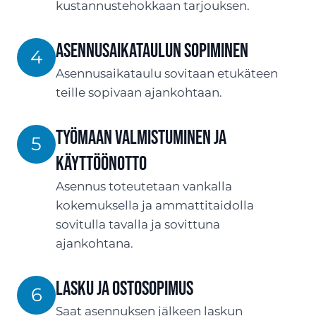
kustannustehokkaan tarjouksen.
ASENNUSaikataulun sopiminen
4
Asennusaikataulu sovitaan etukäteen
teille sopivaan ajankohtaan.
Työmaan valmistuminen ja
5
käyttöönotto
Asennus toteutetaan vankalla
kokemuksella ja ammattitaidolla
sovitulla tavalla ja sovittuna
ajankohtana.
Lasku ja ostosopimus
6
Saat asennuksen jälkeen laskun