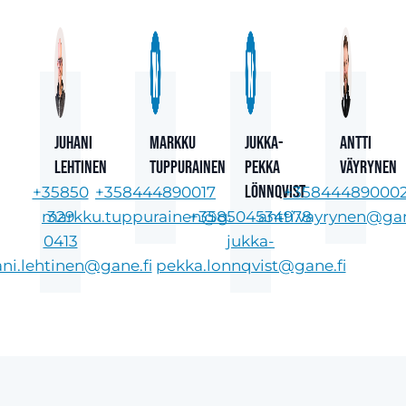
Juhani
Markku
Jukka-
Antti
Lehtinen
Tuppurainen
Pekka
Väyrynen
Lönnqvist
+35850
+358444890017
+35844489000
markku.tuppurainen@gane.fi
329
+358504534978
antti.vayrynen@gan
0413
jukka-
ani.lehtinen@gane.fi
pekka.lonnqvist@gane.fi