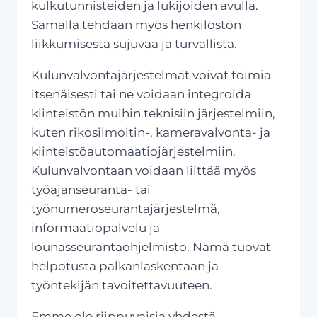
kulkutunnisteiden ja lukijoiden avulla.
Samalla tehdään myös henkilöstön
liikkumisesta sujuvaa ja turvallista.
Kulunvalvontajärjestelmät voivat toimia
itsenäisesti tai ne voidaan integroida
kiinteistön muihin teknisiin järjestelmiin,
kuten rikosilmoitin-, kameravalvonta- ja
kiinteistöautomaatiojärjestelmiin.
Kulunvalvontaan voidaan liittää myös
työajanseuranta- tai
työnumeroseurantajärjestelmä,
informaatiopalvelu ja
lounasseurantaohjelmisto. Nämä tuovat
helpotusta palkanlaskentaan ja
työntekijän tavoitettavuuteen.
Emme ole riippuvaisia yhdestä