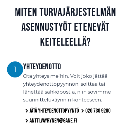
Miten turvajärjestelmän
asennustyöt etenevät
Keiteleellä?
Yhteydenotto
1
Ota yhteys meihin. Voit joko jättää
yhteydenottopyynnön, soittaa tai
lähettää sähköpostia, niin sovimme
suunnittelukäynnin kohteeseen.
Jätä yhteydenottopyyntö
020 730 9200
antti.vayrynen@gane.fi