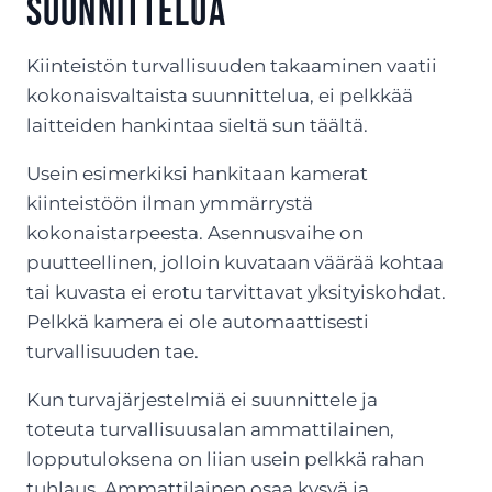
suunnittelua
Kiinteistön turvallisuuden takaaminen vaatii
kokonaisvaltaista suunnittelua, ei pelkkää
laitteiden hankintaa sieltä sun täältä.
Usein esimerkiksi hankitaan kamerat
kiinteistöön ilman ymmärrystä
kokonaistarpeesta. Asennusvaihe on
puutteellinen, jolloin kuvataan väärää kohtaa
tai kuvasta ei erotu tarvittavat yksityiskohdat.
Pelkkä kamera ei ole automaattisesti
turvallisuuden tae.
Kun turvajärjestelmiä ei suunnittele ja
toteuta turvallisuusalan ammattilainen,
lopputuloksena on liian usein pelkkä rahan
tuhlaus. Ammattilainen osaa kysyä ja