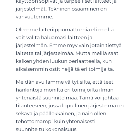
käyttöön sopivat ja tarpeelliset laitteet ja
järjestelmät. Tekninen osaaminen on
vahvuutemme.
Olemme laiteriippumattomia eli meillä
voit valita haluamasi laitteen ja
järjestelmän. Emme myy vain jotain tiettyä
laitetta tai järjestelmää. Mutta meillä saat
kaiken yhden luukun periaatteella, kun
aikaisemmin ostit neljältä eri toimijalta.
Meidän avullamme vältyt siltä, että teet
hankintoja monilta eri toimijoilta ilman
yhtenäistä suunnitelmaa. Tämä voi johtaa
tilanteeseen, jossa lopullinen järjestelmä on
sekava ja päällekkäinen, ja näin ollen
tehottomampi kuin yhtenäisesti
suunniteltu kokonaisuus.