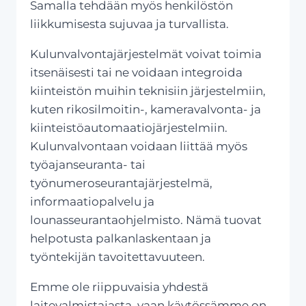
Samalla tehdään myös henkilöstön
liikkumisesta sujuvaa ja turvallista.
Kulunvalvontajärjestelmät voivat toimia
itsenäisesti tai ne voidaan integroida
kiinteistön muihin teknisiin järjestelmiin,
kuten rikosilmoitin-, kameravalvonta- ja
kiinteistöautomaatiojärjestelmiin.
Kulunvalvontaan voidaan liittää myös
työajanseuranta- tai
työnumeroseurantajärjestelmä,
informaatiopalvelu ja
lounasseurantaohjelmisto. Nämä tuovat
helpotusta palkanlaskentaan ja
työntekijän tavoitettavuuteen.
Emme ole riippuvaisia yhdestä
laitevalmistajasta, vaan käytössämme on