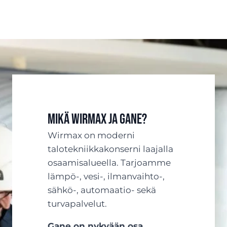
Mikä Wirmax ja Gane?
Wirmax on moderni
talotekniikkakonserni laajalla
osaamisalueella. Tarjoamme
lämpö-, vesi-, ilmanvaihto-,
sähkö-, automaatio- sekä
turvapalvelut.
Gane on nykyään osa