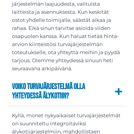
järjestelmän laajuudesta, valituista
laitteista ja asennuksesta. Kun keskität
ostot yhdelle toimijalle, säästät aikaa ja
rahaa. Eikä sinun tarvitse asioida viiden
osapuolen kanssa. Kun haluat tietää hinta-
arvion kiinteistösi turvajärjestelmän
toteutukselle, ota yhteyttä meihin ja pyydä
tarjous. Olemme yhteydessä sinuun heti
seuraavana arkipäivänä.
Voiko turvajärjestelmä olla
yhteydessä älykotiin?
Kyllä, monet nykyaikaiset turvajärjestelmät
on suunniteltu integroitaviksi
älykotijärjestelmiin, mahdollistaen