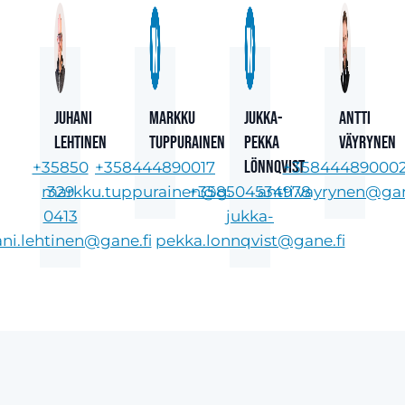
Juhani
Markku
Jukka-
Antti
Lehtinen
Tuppurainen
Pekka
Väyrynen
Lönnqvist
+35850
+358444890017
+35844489000
markku.tuppurainen@gane.fi
329
+358504534978
antti.vayrynen@gan
0413
jukka-
ani.lehtinen@gane.fi
pekka.lonnqvist@gane.fi