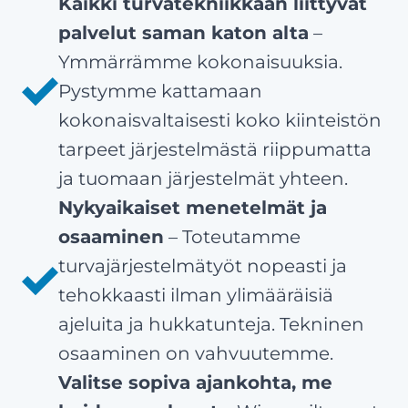
Kaikki turvatekniikkaan liittyvät
palvelut saman katon alta
–
Ymmärrämme kokonaisuuksia.
Pystymme kattamaan
kokonaisvaltaisesti koko kiinteistön
tarpeet järjestelmästä riippumatta
ja tuomaan järjestelmät yhteen.
Nykyaikaiset menetelmät ja
osaaminen
– Toteutamme
turvajärjestelmätyöt nopeasti ja
tehokkaasti ilman ylimääräisiä
ajeluita ja hukkatunteja. Tekninen
osaaminen on vahvuutemme.
Valitse sopiva ajankohta, me