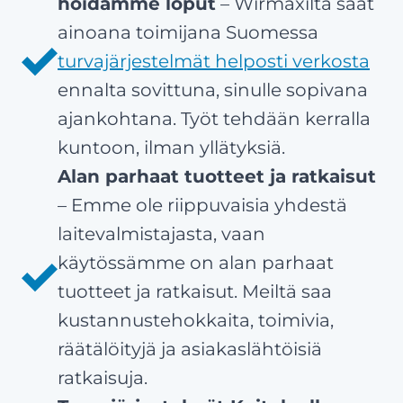
hoidamme loput
– Wirmaxilta saat
ainoana toimijana Suomessa
turvajärjestelmät helposti verkosta
ennalta sovittuna, sinulle sopivana
ajankohtana. Työt tehdään kerralla
kuntoon, ilman yllätyksiä.
Alan parhaat tuotteet ja ratkaisut
– Emme ole riippuvaisia yhdestä
laitevalmistajasta, vaan
käytössämme on alan parhaat
tuotteet ja ratkaisut. Meiltä saa
kustannustehokkaita, toimivia,
räätälöityjä ja asiakaslähtöisiä
ratkaisuja.