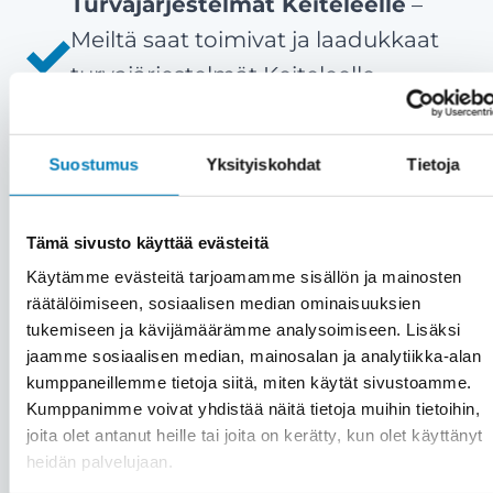
Turvajärjestelmät Keiteleelle
–
Meiltä saat toimivat ja laadukkaat
turvajärjestelmät Keiteleelle
nopeasti ja ammattitaidolla.
Tyytyväiset asiakkaat ovat meille
Suostumus
Yksityiskohdat
Tietoja
kaikki kaikessa
– Meille asiakas on
aina etusijalla. Emme myy väkisin,
Tämä sivusto käyttää evästeitä
vaan vain aitoon tarpeeseen.
Käytämme evästeitä tarjoamamme sisällön ja mainosten
Asiakastyytyväisyytemme on yli 90
räätälöimiseen, sosiaalisen median ominaisuuksien
%.
tukemiseen ja kävijämäärämme analysoimiseen. Lisäksi
Kattavat palvelut saman katon
jaamme sosiaalisen median, mainosalan ja analytiikka-alan
kumppaneillemme tietoja siitä, miten käytät sivustoamme.
alta
– Kiinteistön turvajärjestelmien
Kumppanimme voivat yhdistää näitä tietoja muihin tietoihin,
lisäksi saat meiltä kätevästi saman
joita olet antanut heille tai joita on kerätty, kun olet käyttänyt
katon alta muutkin huolto- ja
heidän palvelujaan.