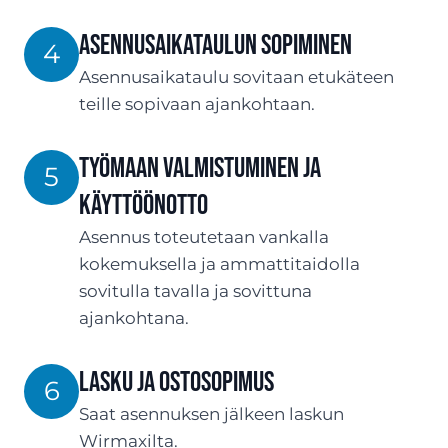
ASENNUSaikataulun sopiminen
4
Asennusaikataulu sovitaan etukäteen
teille sopivaan ajankohtaan.
Työmaan valmistuminen ja
5
käyttöönotto
Asennus toteutetaan vankalla
kokemuksella ja ammattitaidolla
sovitulla tavalla ja sovittuna
ajankohtana.
Lasku ja ostosopimus
6
Saat asennuksen jälkeen laskun
Wirmaxilta.