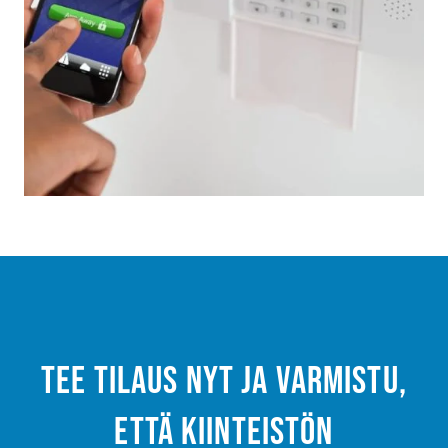
Tee tilaus nyt ja varmistu,
että kiinteistön