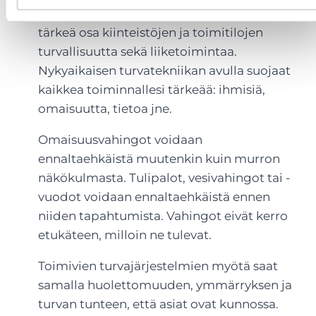
Erilaiset turvatekniikan järjestelmät ovat
tärkeä osa kiinteistöjen ja toimitilojen
turvallisuutta sekä liiketoimintaa.
Nykyaikaisen turvatekniikan avulla suojaat
kaikkea toiminnallesi tärkeää: ihmisiä,
omaisuutta, tietoa jne.
Omaisuusvahingot voidaan
ennaltaehkäistä muutenkin kuin murron
näkökulmasta. Tulipalot, vesivahingot tai -
vuodot voidaan ennaltaehkäistä ennen
niiden tapahtumista. Vahingot eivät kerro
etukäteen, milloin ne tulevat.
Toimivien turvajärjestelmien myötä saat
samalla huolettomuuden, ymmärryksen ja
turvan tunteen, että asiat ovat kunnossa.