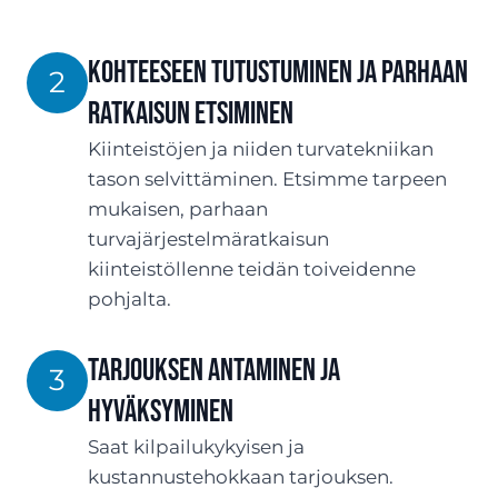
Kohteeseen tutustuminen ja parhaan
2
ratkaisun etsiminen
Kiinteistöjen ja niiden turvatekniikan
tason selvittäminen. Etsimme tarpeen
mukaisen, parhaan
turvajärjestelmäratkaisun
kiinteistöllenne teidän toiveidenne
pohjalta.
TARJOUksen antaminen ja
3
hyväksyminen
Saat kilpailukykyisen ja
kustannustehokkaan tarjouksen.