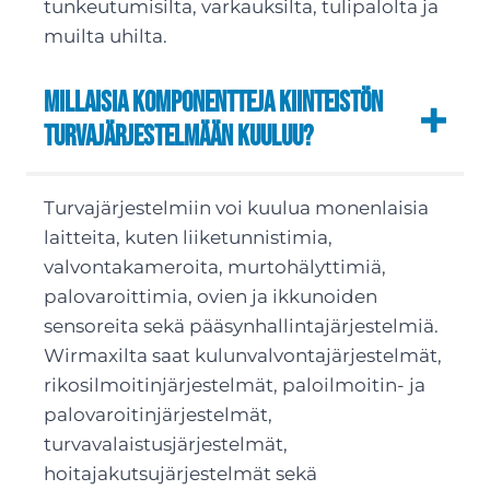
tunkeutumisilta, varkauksilta, tulipalolta ja
muilta uhilta.
Millaisia komponentteja kiinteistön
turvajärjestelmään kuuluu?
Turvajärjestelmiin voi kuulua monenlaisia
laitteita, kuten liiketunnistimia,
valvontakameroita, murtohälyttimiä,
palovaroittimia, ovien ja ikkunoiden
sensoreita sekä pääsynhallintajärjestelmiä.
Wirmaxilta saat kulunvalvontajärjestelmät,
rikosilmoitinjärjestelmät, paloilmoitin- ja
palovaroitinjärjestelmät,
turvavalaistusjärjestelmät,
hoitajakutsujärjestelmät sekä