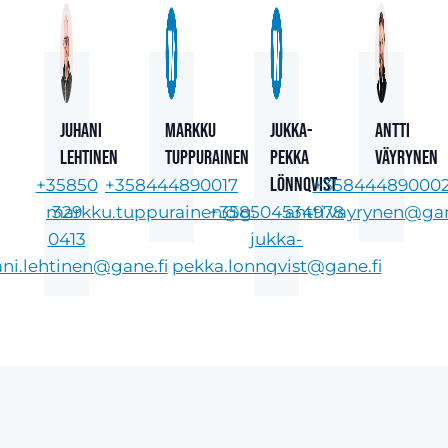
Juhani
Markku
Jukka-
Antti
Lehtinen
Tuppurainen
Pekka
Väyrynen
Lönnqvist
+35850
+358444890017
+35844489000
markku.tuppurainen@gane.fi
329
+358504534978
antti.vayrynen@gan
0413
jukka-
ani.lehtinen@gane.fi
pekka.lonnqvist@gane.fi