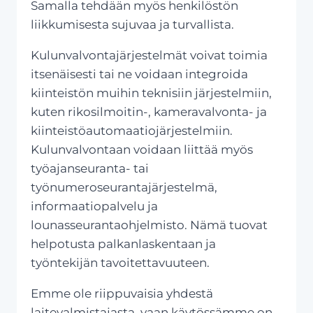
Samalla tehdään myös henkilöstön
liikkumisesta sujuvaa ja turvallista.
Kulunvalvontajärjestelmät voivat toimia
itsenäisesti tai ne voidaan integroida
kiinteistön muihin teknisiin järjestelmiin,
kuten rikosilmoitin-, kameravalvonta- ja
kiinteistöautomaatiojärjestelmiin.
Kulunvalvontaan voidaan liittää myös
työajanseuranta- tai
työnumeroseurantajärjestelmä,
informaatiopalvelu ja
lounasseurantaohjelmisto. Nämä tuovat
helpotusta palkanlaskentaan ja
työntekijän tavoitettavuuteen.
Emme ole riippuvaisia yhdestä
laitevalmistajasta, vaan käytössämme on