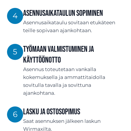
ASENNUSaikataulun sopiminen
4
Asennusaikataulu sovitaan etukäteen
teille sopivaan ajankohtaan.
Työmaan valmistuminen ja
5
käyttöönotto
Asennus toteutetaan vankalla
kokemuksella ja ammattitaidolla
sovitulla tavalla ja sovittuna
ajankohtana.
Lasku ja ostosopimus
6
Saat asennuksen jälkeen laskun
Wirmaxilta.