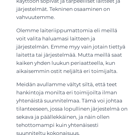
käyttöön sopivat ja tarpeelliset laitteet ja
järjestelmät. Tekninen osaaminen on
vahvuutemme.
Olemme laiteriippumattomia eli meillä
voit valita haluamasi laitteen ja
järjestelmän. Emme myy vain jotain tiettyä
laitetta tai järjestelmää. Mutta meillä saat
kaiken yhden luukun periaatteella, kun
aikaisemmin ostit neljältä eri toimijalta.
Meidän avullamme vältyt siltä, että teet
hankintoja monilta eri toimijoilta ilman
yhtenäistä suunnitelmaa. Tämä voi johtaa
tilanteeseen, jossa lopullinen järjestelmä on
sekava ja päällekkäinen, ja näin ollen
tehottomampi kuin yhtenäisesti
suunniteltu kokonaisuus.