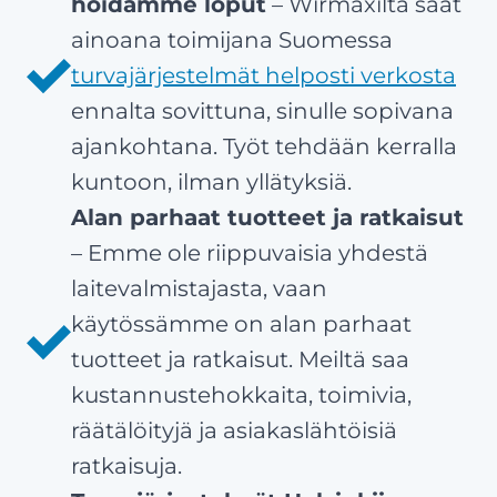
hoidamme loput
– Wirmaxilta saat
ainoana toimijana Suomessa
turvajärjestelmät helposti verkosta
ennalta sovittuna, sinulle sopivana
ajankohtana. Työt tehdään kerralla
kuntoon, ilman yllätyksiä.
Alan parhaat tuotteet ja ratkaisut
– Emme ole riippuvaisia yhdestä
laitevalmistajasta, vaan
käytössämme on alan parhaat
tuotteet ja ratkaisut. Meiltä saa
kustannustehokkaita, toimivia,
räätälöityjä ja asiakaslähtöisiä
ratkaisuja.