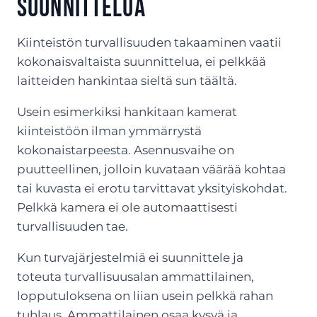
suunnittelua
Kiinteistön turvallisuuden takaaminen vaatii
kokonaisvaltaista suunnittelua, ei pelkkää
laitteiden hankintaa sieltä sun täältä.
Usein esimerkiksi hankitaan kamerat
kiinteistöön ilman ymmärrystä
kokonaistarpeesta. Asennusvaihe on
puutteellinen, jolloin kuvataan väärää kohtaa
tai kuvasta ei erotu tarvittavat yksityiskohdat.
Pelkkä kamera ei ole automaattisesti
turvallisuuden tae.
Kun turvajärjestelmiä ei suunnittele ja
toteuta turvallisuusalan ammattilainen,
lopputuloksena on liian usein pelkkä rahan
tuhlaus. Ammattilainen osaa kysyä ja