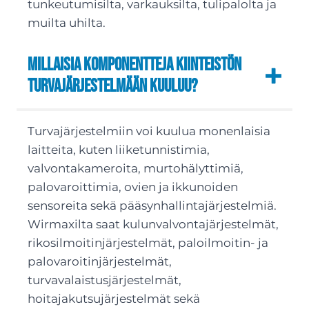
tunkeutumisilta, varkauksilta, tulipalolta ja
muilta uhilta.
Millaisia komponentteja kiinteistön
turvajärjestelmään kuuluu?
Turvajärjestelmiin voi kuulua monenlaisia
laitteita, kuten liiketunnistimia,
valvontakameroita, murtohälyttimiä,
palovaroittimia, ovien ja ikkunoiden
sensoreita sekä pääsynhallintajärjestelmiä.
Wirmaxilta saat kulunvalvontajärjestelmät,
rikosilmoitinjärjestelmät, paloilmoitin- ja
palovaroitinjärjestelmät,
turvavalaistusjärjestelmät,
hoitajakutsujärjestelmät sekä