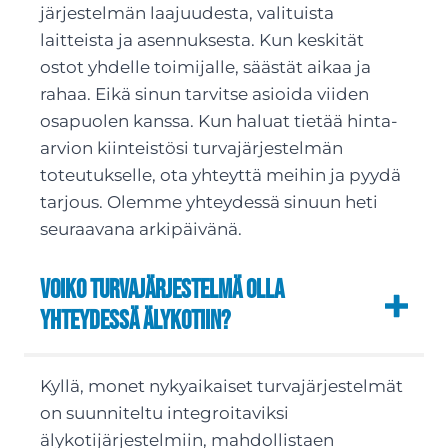
järjestelmän laajuudesta, valituista
laitteista ja asennuksesta. Kun keskität
ostot yhdelle toimijalle, säästät aikaa ja
rahaa. Eikä sinun tarvitse asioida viiden
osapuolen kanssa. Kun haluat tietää hinta-
arvion kiinteistösi turvajärjestelmän
toteutukselle, ota yhteyttä meihin ja pyydä
tarjous. Olemme yhteydessä sinuun heti
seuraavana arkipäivänä.
Voiko turvajärjestelmä olla
yhteydessä älykotiin?
Kyllä, monet nykyaikaiset turvajärjestelmät
on suunniteltu integroitaviksi
älykotijärjestelmiin, mahdollistaen