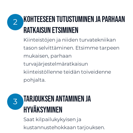
Kohteeseen tutustuminen ja parhaan
2
ratkaisun etsiminen
Kiinteistöjen ja niiden turvatekniikan
tason selvittäminen. Etsimme tarpeen
mukaisen, parhaan
turvajärjestelmäratkaisun
kiinteistöllenne teidän toiveidenne
pohjalta.
TARJOUksen antaminen ja
3
hyväksyminen
Saat kilpailukykyisen ja
kustannustehokkaan tarjouksen.