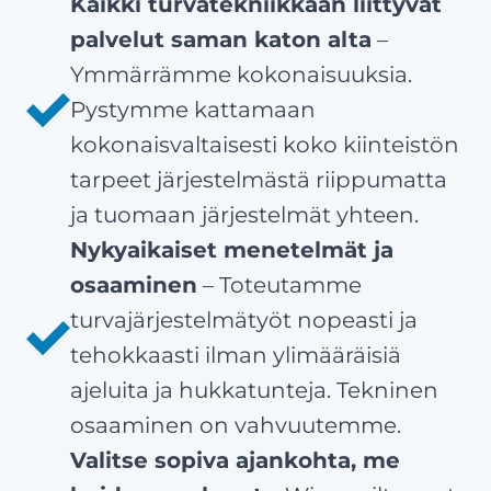
Kaikki turvatekniikkaan liittyvät
palvelut saman katon alta
–
Ymmärrämme kokonaisuuksia.
Pystymme kattamaan
kokonaisvaltaisesti koko kiinteistön
tarpeet järjestelmästä riippumatta
ja tuomaan järjestelmät yhteen.
Nykyaikaiset menetelmät ja
osaaminen
– Toteutamme
turvajärjestelmätyöt nopeasti ja
tehokkaasti ilman ylimääräisiä
ajeluita ja hukkatunteja. Tekninen
osaaminen on vahvuutemme.
Valitse sopiva ajankohta, me