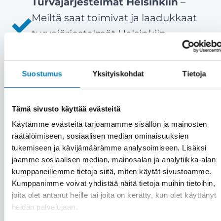
Turvajärjestelmät Helsinkiin
–
Meiltä saat toimivat ja laadukkaat
turvajärjestelmät Helsinkiin
nopeasti ja ammattitaidolla.
Tyytyväiset asiakkaat ovat meille
Suostumus
Yksityiskohdat
Tietoja
kaikki kaikessa
– Meille asiakas on
aina etusijalla. Emme myy väkisin,
Tämä sivusto käyttää evästeitä
vaan vain aitoon tarpeeseen.
Käytämme evästeitä tarjoamamme sisällön ja mainosten
Asiakastyytyväisyytemme on yli 90
räätälöimiseen, sosiaalisen median ominaisuuksien
%.
tukemiseen ja kävijämäärämme analysoimiseen. Lisäksi
Kattavat palvelut saman katon
jaamme sosiaalisen median, mainosalan ja analytiikka-alan
kumppaneillemme tietoja siitä, miten käytät sivustoamme.
alta
– Kiinteistön turvajärjestelmien
Kumppanimme voivat yhdistää näitä tietoja muihin tietoihin,
lisäksi saat meiltä kätevästi saman
joita olet antanut heille tai joita on kerätty, kun olet käyttänyt
katon alta muutkin huolto- ja
heidän palvelujaan.