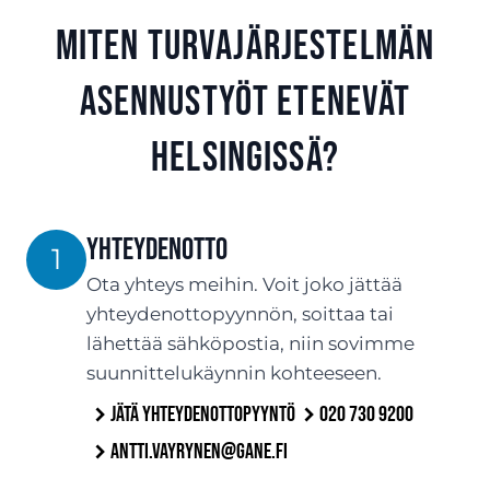
Miten turvajärjestelmän
asennustyöt etenevät
Helsingissä?
Yhteydenotto
1
Ota yhteys meihin. Voit joko jättää
yhteydenottopyynnön, soittaa tai
lähettää sähköpostia, niin sovimme
suunnittelukäynnin kohteeseen.
Jätä yhteydenottopyyntö
020 730 9200
antti.vayrynen@gane.fi