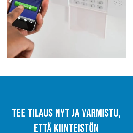
Tee tilaus nyt ja varmistu,
että kiinteistön