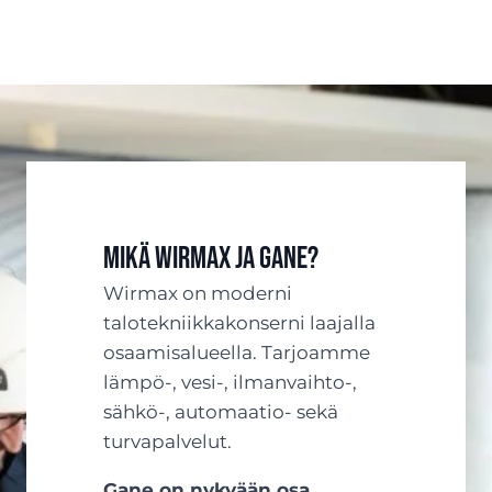
Mikä Wirmax ja Gane?
Wirmax on moderni
talotekniikkakonserni laajalla
osaamisalueella. Tarjoamme
lämpö-, vesi-, ilmanvaihto-,
sähkö-, automaatio- sekä
turvapalvelut.
Gane on nykyään osa