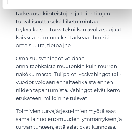
Erilaiset turvatekniikan järjestelmät ovat
tärkeä osa kiinteistöjen ja toimitilojen
turvallisuutta sekä liiketoimintaa.
Nykyaikaisen turvatekniikan avulla suojaat
kaikkea toiminnallesi tärkeää: ihmisiä,
omaisuutta, tietoa jne.
Omaisuusvahingot voidaan
ennaltaehkäistä muutenkin kuin murron
näkökulmasta. Tulipalot, vesivahingot tai -
vuodot voidaan ennaltaehkäistä ennen
niiden tapahtumista. Vahingot eivät kerro
etukäteen, milloin ne tulevat.
Toimivien turvajärjestelmien myötä saat
samalla huolettomuuden, ymmärryksen ja
turvan tunteen, että asiat ovat kunnossa.