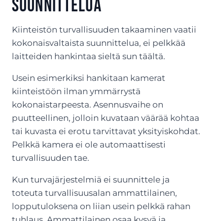
suunnittelua
Kiinteistön turvallisuuden takaaminen vaatii
kokonaisvaltaista suunnittelua, ei pelkkää
laitteiden hankintaa sieltä sun täältä.
Usein esimerkiksi hankitaan kamerat
kiinteistöön ilman ymmärrystä
kokonaistarpeesta. Asennusvaihe on
puutteellinen, jolloin kuvataan väärää kohtaa
tai kuvasta ei erotu tarvittavat yksityiskohdat.
Pelkkä kamera ei ole automaattisesti
turvallisuuden tae.
Kun turvajärjestelmiä ei suunnittele ja
toteuta turvallisuusalan ammattilainen,
lopputuloksena on liian usein pelkkä rahan
tuhlaus. Ammattilainen osaa kysyä ja