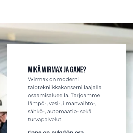
Mikä Wirmax ja Gane?
Wirmax on moderni
talotekniikkakonserni laajalla
osaamisalueella. Tarjoamme
lämpö-, vesi-, ilmanvaihto-,
sähkö-, automaatio- sekä
turvapalvelut.
Gane on nykyään osa