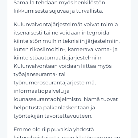
Samalla tehdään myös henkilöstön
liikkumisesta sujuvaa ja turvallista.
Kulunvalvontajärjestelmät voivat toimia
itsenäisesti tai ne voidaan integroida
kiinteistön muihin teknisiin järjestelmiin,
kuten rikosilmoitin-, kameravalvonta- ja
kiinteistöautomaatiojärjestelmiin.
Kulunvalvontaan voidaan liittää myös
työajanseuranta- tai
työnumeroseurantajärjestelmä,
informaatiopalvelu ja
lounasseurantaohjelmisto. Nämä tuovat
helpotusta palkanlaskentaan ja
työntekijän tavoitettavuuteen.
Emme ole riippuvaisia yhdestä
laitevalmistajasta, vaan käytössämme on