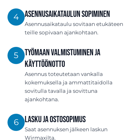
ASENNUSaikataulun sopiminen
4
Asennusaikataulu sovitaan etukäteen
teille sopivaan ajankohtaan.
Työmaan valmistuminen ja
5
käyttöönotto
Asennus toteutetaan vankalla
kokemuksella ja ammattitaidolla
sovitulla tavalla ja sovittuna
ajankohtana.
Lasku ja ostosopimus
6
Saat asennuksen jälkeen laskun
Wirmaxilta.