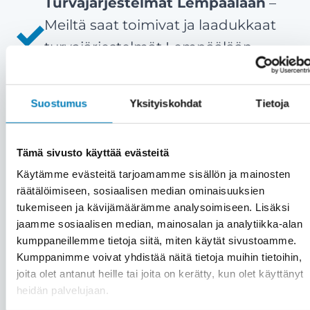
Turvajärjestelmät Lempäälään
–
Meiltä saat toimivat ja laadukkaat
turvajärjestelmät Lempäälään
nopeasti ja ammattitaidolla.
Tyytyväiset asiakkaat ovat meille
Suostumus
Yksityiskohdat
Tietoja
kaikki kaikessa
– Meille asiakas on
aina etusijalla. Emme myy väkisin,
Tämä sivusto käyttää evästeitä
vaan vain aitoon tarpeeseen.
Käytämme evästeitä tarjoamamme sisällön ja mainosten
Asiakastyytyväisyytemme on yli 90
räätälöimiseen, sosiaalisen median ominaisuuksien
%.
tukemiseen ja kävijämäärämme analysoimiseen. Lisäksi
Kattavat palvelut saman katon
jaamme sosiaalisen median, mainosalan ja analytiikka-alan
kumppaneillemme tietoja siitä, miten käytät sivustoamme.
alta
– Kiinteistön turvajärjestelmien
Kumppanimme voivat yhdistää näitä tietoja muihin tietoihin,
lisäksi saat meiltä kätevästi saman
joita olet antanut heille tai joita on kerätty, kun olet käyttänyt
katon alta muutkin huolto- ja
heidän palvelujaan.