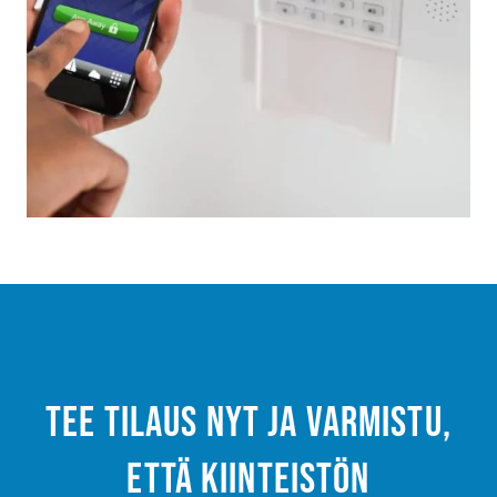
Tee tilaus nyt ja varmistu,
että kiinteistön