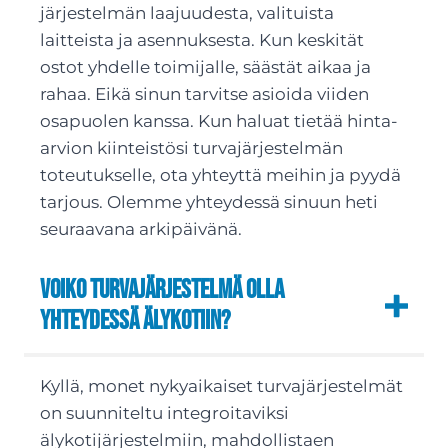
järjestelmän laajuudesta, valituista
laitteista ja asennuksesta. Kun keskität
ostot yhdelle toimijalle, säästät aikaa ja
rahaa. Eikä sinun tarvitse asioida viiden
osapuolen kanssa. Kun haluat tietää hinta-
arvion kiinteistösi turvajärjestelmän
toteutukselle, ota yhteyttä meihin ja pyydä
tarjous. Olemme yhteydessä sinuun heti
seuraavana arkipäivänä.
Voiko turvajärjestelmä olla
yhteydessä älykotiin?
Kyllä, monet nykyaikaiset turvajärjestelmät
on suunniteltu integroitaviksi
älykotijärjestelmiin, mahdollistaen