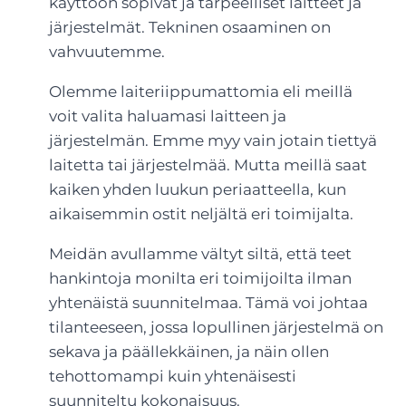
käyttöön sopivat ja tarpeelliset laitteet ja
järjestelmät. Tekninen osaaminen on
vahvuutemme.
Olemme laiteriippumattomia eli meillä
voit valita haluamasi laitteen ja
järjestelmän. Emme myy vain jotain tiettyä
laitetta tai järjestelmää. Mutta meillä saat
kaiken yhden luukun periaatteella, kun
aikaisemmin ostit neljältä eri toimijalta.
Meidän avullamme vältyt siltä, että teet
hankintoja monilta eri toimijoilta ilman
yhtenäistä suunnitelmaa. Tämä voi johtaa
tilanteeseen, jossa lopullinen järjestelmä on
sekava ja päällekkäinen, ja näin ollen
tehottomampi kuin yhtenäisesti
suunniteltu kokonaisuus.