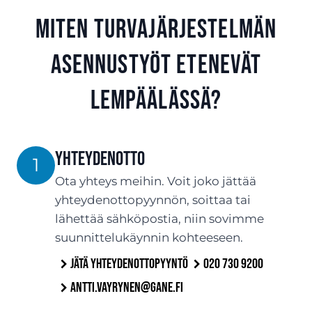
Miten turvajärjestelmän
asennustyöt etenevät
Lempäälässä?
Yhteydenotto
1
Ota yhteys meihin. Voit joko jättää
yhteydenottopyynnön, soittaa tai
lähettää sähköpostia, niin sovimme
suunnittelukäynnin kohteeseen.
Jätä yhteydenottopyyntö
020 730 9200
antti.vayrynen@gane.fi