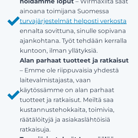
hoidamme loput
– Wirmaxilta saat
ainoana toimijana Suomessa
turvajärjestelmät helposti verkosta
ennalta sovittuna, sinulle sopivana
ajankohtana. Työt tehdään kerralla
kuntoon, ilman yllätyksiä.
Alan parhaat tuotteet ja ratkaisut
– Emme ole riippuvaisia yhdestä
laitevalmistajasta, vaan
käytössämme on alan parhaat
tuotteet ja ratkaisut. Meiltä saa
kustannustehokkaita, toimivia,
räätälöityjä ja asiakaslähtöisiä
ratkaisuja.