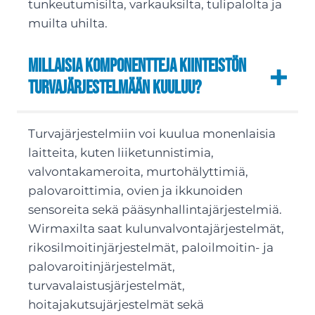
tunkeutumisilta, varkauksilta, tulipalolta ja
muilta uhilta.
Millaisia komponentteja kiinteistön
turvajärjestelmään kuuluu?
Turvajärjestelmiin voi kuulua monenlaisia
laitteita, kuten liiketunnistimia,
valvontakameroita, murtohälyttimiä,
palovaroittimia, ovien ja ikkunoiden
sensoreita sekä pääsynhallintajärjestelmiä.
Wirmaxilta saat kulunvalvontajärjestelmät,
rikosilmoitinjärjestelmät, paloilmoitin- ja
palovaroitinjärjestelmät,
turvavalaistusjärjestelmät,
hoitajakutsujärjestelmät sekä