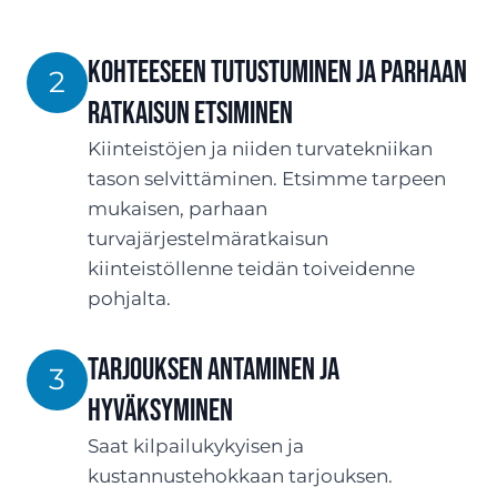
Kohteeseen tutustuminen ja parhaan
2
ratkaisun etsiminen
Kiinteistöjen ja niiden turvatekniikan
tason selvittäminen. Etsimme tarpeen
mukaisen, parhaan
turvajärjestelmäratkaisun
kiinteistöllenne teidän toiveidenne
pohjalta.
TARJOUksen antaminen ja
3
hyväksyminen
Saat kilpailukykyisen ja
kustannustehokkaan tarjouksen.