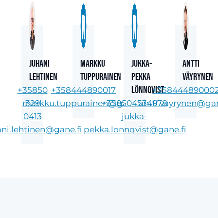
Juhani
Markku
Jukka-
Antti
Lehtinen
Tuppurainen
Pekka
Väyrynen
Lönnqvist
+35850
+358444890017
+35844489000
markku.tuppurainen@gane.fi
329
+358504534978
antti.vayrynen@gan
0413
jukka-
ani.lehtinen@gane.fi
pekka.lonnqvist@gane.fi