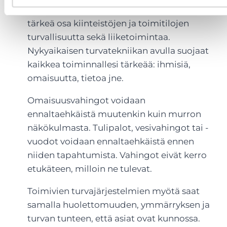
Erilaiset turvatekniikan järjestelmät ovat
tärkeä osa kiinteistöjen ja toimitilojen
turvallisuutta sekä liiketoimintaa.
Nykyaikaisen turvatekniikan avulla suojaat
kaikkea toiminnallesi tärkeää: ihmisiä,
omaisuutta, tietoa jne.
Omaisuusvahingot voidaan
ennaltaehkäistä muutenkin kuin murron
näkökulmasta. Tulipalot, vesivahingot tai -
vuodot voidaan ennaltaehkäistä ennen
niiden tapahtumista. Vahingot eivät kerro
etukäteen, milloin ne tulevat.
Toimivien turvajärjestelmien myötä saat
samalla huolettomuuden, ymmärryksen ja
turvan tunteen, että asiat ovat kunnossa.