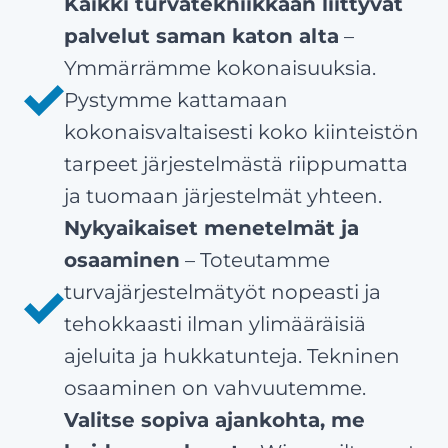
Kaikki turvatekniikkaan liittyvät
palvelut saman katon alta
–
Ymmärrämme kokonaisuuksia.
Pystymme kattamaan
kokonaisvaltaisesti koko kiinteistön
tarpeet järjestelmästä riippumatta
ja tuomaan järjestelmät yhteen.
Nykyaikaiset menetelmät ja
osaaminen
– Toteutamme
turvajärjestelmätyöt nopeasti ja
tehokkaasti ilman ylimääräisiä
ajeluita ja hukkatunteja. Tekninen
osaaminen on vahvuutemme.
Valitse sopiva ajankohta, me