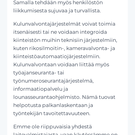
Samalla tehdään myös henkilöstön
liikkumisesta sujuvaa ja turvallista.
Kulunvalvontajärjestelmät voivat toimia
itsenäisesti tai ne voidaan integroida
kiinteistön muihin teknisiin järjestelmiin,
kuten rikosilmoitin-, kameravalvonta- ja
kiinteistöautomaatiojärjestelmiin.
Kulunvalvontaan voidaan liittää myös
työajanseuranta- tai
työnumeroseurantajärjestelmä,
informaatiopalvelu ja
lounasseurantaohjelmisto. Nämä tuovat
helpotusta palkanlaskentaan ja
työntekijän tavoitettavuuteen.
Emme ole riippuvaisia yhdestä
laitevalmistajasta, vaan käytössämme on