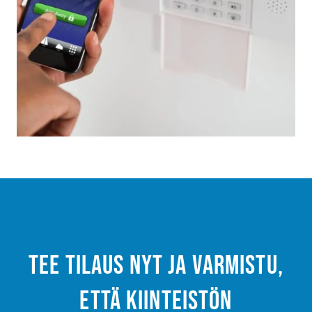
Tee tilaus nyt ja varmistu,
että kiinteistön