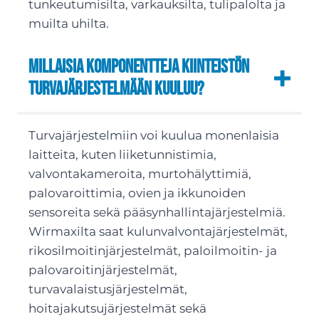
tunkeutumisilta, varkauksilta, tulipalolta ja
muilta uhilta.
Millaisia komponentteja kiinteistön
turvajärjestelmään kuuluu?
Turvajärjestelmiin voi kuulua monenlaisia
laitteita, kuten liiketunnistimia,
valvontakameroita, murtohälyttimiä,
palovaroittimia, ovien ja ikkunoiden
sensoreita sekä pääsynhallintajärjestelmiä.
Wirmaxilta saat kulunvalvontajärjestelmät,
rikosilmoitinjärjestelmät, paloilmoitin- ja
palovaroitinjärjestelmät,
turvavalaistusjärjestelmät,
hoitajakutsujärjestelmät sekä