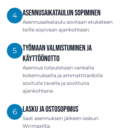
ASENNUSaikataulun sopiminen
4
Asennusaikataulu sovitaan etukäteen
teille sopivaan ajankohtaan.
Työmaan valmistuminen ja
5
käyttöönotto
Asennus toteutetaan vankalla
kokemuksella ja ammattitaidolla
sovitulla tavalla ja sovittuna
ajankohtana.
Lasku ja ostosopimus
6
Saat asennuksen jälkeen laskun
Wirmaxilta.