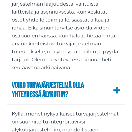
järjestelmän laajuudesta, valituista
laitteista ja asennuksesta. Kun keskität
ostot yhdelle toimijalle, säästät aikaa ja
rahaa. Eikä sinun tarvitse asioida viiden
osapuolen kanssa. Kun haluat tietää hinta-
arvion kiinteistösi turvajärjestelmän
toteutukselle, ota yhteyttä meihin ja pyydä
tarjous. Olemme yhteydessä sinuun heti
seuraavana arkipäivänä.
Voiko turvajärjestelmä olla
yhteydessä älykotiin?
Kyllä, monet nykyaikaiset turvajärjestelmät
on suunniteltu integroitaviksi
älykotijärjestelmiin, mahdollistaen