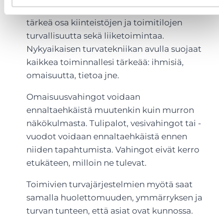
Erilaiset turvatekniikan järjestelmät ovat
tärkeä osa kiinteistöjen ja toimitilojen
turvallisuutta sekä liiketoimintaa.
Nykyaikaisen turvatekniikan avulla suojaat
kaikkea toiminnallesi tärkeää: ihmisiä,
omaisuutta, tietoa jne.
Omaisuusvahingot voidaan
ennaltaehkäistä muutenkin kuin murron
näkökulmasta. Tulipalot, vesivahingot tai -
vuodot voidaan ennaltaehkäistä ennen
niiden tapahtumista. Vahingot eivät kerro
etukäteen, milloin ne tulevat.
Toimivien turvajärjestelmien myötä saat
samalla huolettomuuden, ymmärryksen ja
turvan tunteen, että asiat ovat kunnossa.