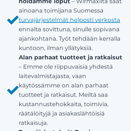
hoidamme loput
– Wirmaxilta saat
ainoana toimijana Suomessa
turvajärjestelmät helposti verkosta
ennalta sovittuna, sinulle sopivana
ajankohtana. Työt tehdään kerralla
kuntoon, ilman yllätyksiä.
Alan parhaat tuotteet ja ratkaisut
– Emme ole riippuvaisia yhdestä
laitevalmistajasta, vaan
käytössämme on alan parhaat
tuotteet ja ratkaisut. Meiltä saa
kustannustehokkaita, toimivia,
räätälöityjä ja asiakaslähtöisiä
ratkaisuja.