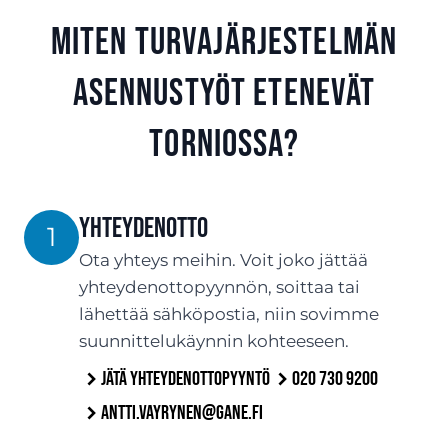
Miten turvajärjestelmän
asennustyöt etenevät
Torniossa?
Yhteydenotto
1
Ota yhteys meihin. Voit joko jättää
yhteydenottopyynnön, soittaa tai
lähettää sähköpostia, niin sovimme
suunnittelukäynnin kohteeseen.
Jätä yhteydenottopyyntö
020 730 9200
antti.vayrynen@gane.fi