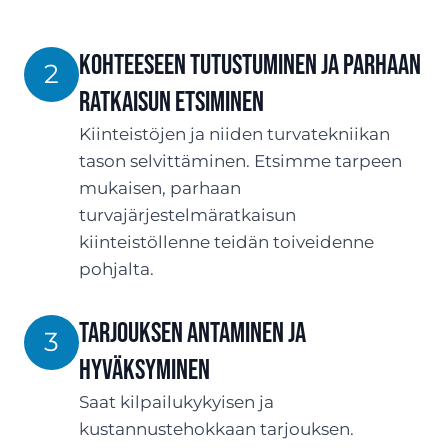
Kohteeseen tutustuminen ja parhaan
2
ratkaisun etsiminen
Kiinteistöjen ja niiden turvatekniikan
tason selvittäminen. Etsimme tarpeen
mukaisen, parhaan
turvajärjestelmäratkaisun
kiinteistöllenne teidän toiveidenne
pohjalta.
TARJOUksen antaminen ja
3
hyväksyminen
Saat kilpailukykyisen ja
kustannustehokkaan tarjouksen.