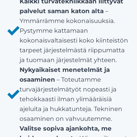
Kaikki turvatekniikkaan liittyvät
palvelut saman katon alta
–
Ymmärrämme kokonaisuuksia.
Pystymme kattamaan
kokonaisvaltaisesti koko kiinteistön
tarpeet järjestelmästä riippumatta
ja tuomaan järjestelmät yhteen.
Nykyaikaiset menetelmät ja
osaaminen
– Toteutamme
turvajärjestelmätyöt nopeasti ja
tehokkaasti ilman ylimääräisiä
ajeluita ja hukkatunteja. Tekninen
osaaminen on vahvuutemme.
Valitse sopiva ajankohta, me