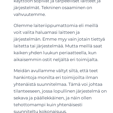
käyttöön sopivat ja tarpeelliset laitteet ja
järjestelmät. Tekninen osaaminen on
vahvuutemme.
Olemme laiteriippumattomia eli meillä
voit valita haluamasi laitteen ja
järjestelmän. Emme myy vain jotain tiettyä
laitetta tai järjestelmää. Mutta meillä saat
kaiken yhden luukun periaatteella, kun
aikaisemmin ostit neljältä eri toimijalta.
Meidän avullamme vältyt siltä, että teet
hankintoja monilta eri toimijoilta ilman
yhtenäistä suunnitelmaa. Tämä voi johtaa
tilanteeseen, jossa lopullinen järjestelmä on
sekava ja päällekkäinen, ja näin ollen
tehottomampi kuin yhtenäisesti
suunniteltu kokonaisuus.