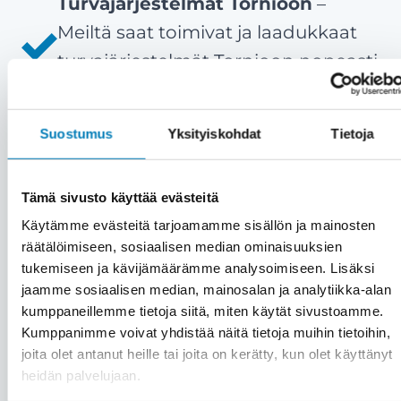
Turvajärjestelmät Tornioon
–
Meiltä saat toimivat ja laadukkaat
turvajärjestelmät Tornioon nopeasti
ja ammattitaidolla.
Tyytyväiset asiakkaat ovat meille
Suostumus
Yksityiskohdat
Tietoja
kaikki kaikessa
– Meille asiakas on
aina etusijalla. Emme myy väkisin,
Tämä sivusto käyttää evästeitä
vaan vain aitoon tarpeeseen.
Käytämme evästeitä tarjoamamme sisällön ja mainosten
Asiakastyytyväisyytemme on yli 90
räätälöimiseen, sosiaalisen median ominaisuuksien
%.
tukemiseen ja kävijämäärämme analysoimiseen. Lisäksi
Kattavat palvelut saman katon
jaamme sosiaalisen median, mainosalan ja analytiikka-alan
kumppaneillemme tietoja siitä, miten käytät sivustoamme.
alta
– Kiinteistön turvajärjestelmien
Kumppanimme voivat yhdistää näitä tietoja muihin tietoihin,
lisäksi saat meiltä kätevästi saman
joita olet antanut heille tai joita on kerätty, kun olet käyttänyt
katon alta muutkin huolto- ja
heidän palvelujaan.