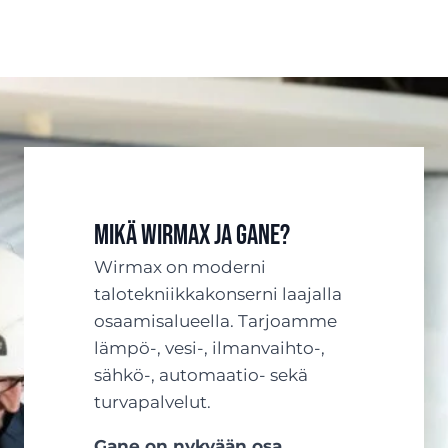
Mikä Wirmax ja Gane?
Wirmax on moderni
talotekniikkakonserni laajalla
osaamisalueella. Tarjoamme
lämpö-, vesi-, ilmanvaihto-,
sähkö-, automaatio- sekä
turvapalvelut.
Gane on nykyään osa