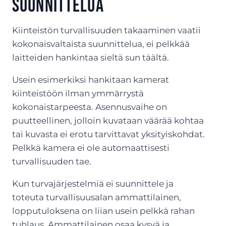
suunnittelua
Kiinteistön turvallisuuden takaaminen vaatii
kokonaisvaltaista suunnittelua, ei pelkkää
laitteiden hankintaa sieltä sun täältä.
Usein esimerkiksi hankitaan kamerat
kiinteistöön ilman ymmärrystä
kokonaistarpeesta. Asennusvaihe on
puutteellinen, jolloin kuvataan väärää kohtaa
tai kuvasta ei erotu tarvittavat yksityiskohdat.
Pelkkä kamera ei ole automaattisesti
turvallisuuden tae.
Kun turvajärjestelmiä ei suunnittele ja
toteuta turvallisuusalan ammattilainen,
lopputuloksena on liian usein pelkkä rahan
tuhlaus. Ammattilainen osaa kysyä ja