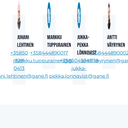
Juhani
Markku
Jukka-
Antti
Lehtinen
Tuppurainen
Pekka
Väyrynen
Lönnqvist
+35850
+358444890017
+35844489000
markku.tuppurainen@gane.fi
329
+358504534978
antti.vayrynen@gan
0413
jukka-
ani.lehtinen@gane.fi
pekka.lonnqvist@gane.fi