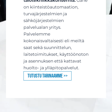
talotekniikkakonsernia.
Gane
on kiinteistöautomaation,
turvajärjestelmien ja
sähköjärjestelmien
palvelualan yritys.
Palvelemme
kokonaisvaltaisesti eli meiltä
saat sekä suunnittelun,
laitetoimitukset, käyttöönoton
ja asennuksen että kattavat
huolto- ja ylläpitopalvelut.
Tutustu tarinaamme >>