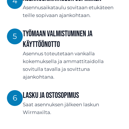
4
Asennusaikataulu sovitaan etukäteen
teille sopivaan ajankohtaan.
Työmaan valmistuminen ja
5
käyttöönotto
Asennus toteutetaan vankalla
kokemuksella ja ammattitaidolla
sovitulla tavalla ja sovittuna
ajankohtana.
Lasku ja ostosopimus
6
Saat asennuksen jälkeen laskun
Wirmaxilta.