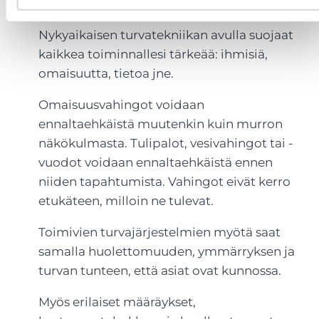
turvallisuutta sekä liiketoimintaa.
Nykyaikaisen turvatekniikan avulla suojaat
kaikkea toiminnallesi tärkeää: ihmisiä,
omaisuutta, tietoa jne.
Omaisuusvahingot voidaan
ennaltaehkäistä muutenkin kuin murron
näkökulmasta. Tulipalot, vesivahingot tai -
vuodot voidaan ennaltaehkäistä ennen
niiden tapahtumista. Vahingot eivät kerro
etukäteen, milloin ne tulevat.
Toimivien turvajärjestelmien myötä saat
samalla huolettomuuden, ymmärryksen ja
turvan tunteen, että asiat ovat kunnossa.
Myös erilaiset määräykset,