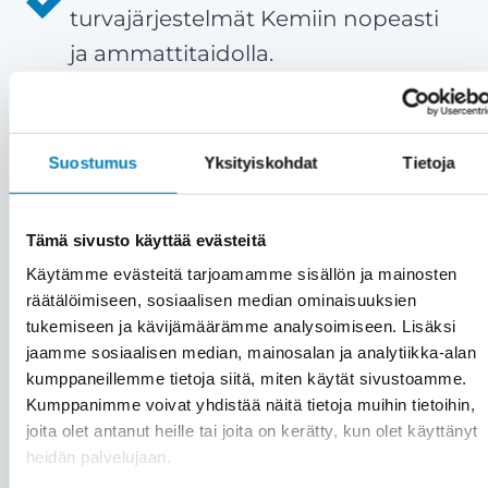
turvajärjestelmät Kemiin nopeasti
ja ammattitaidolla.
Tyytyväiset asiakkaat ovat meille
kaikki kaikessa
– Meille asiakas on
aina etusijalla. Emme myy väkisin,
Suostumus
Yksityiskohdat
Tietoja
vaan vain aitoon tarpeeseen.
Asiakastyytyväisyytemme on yli 90
Tämä sivusto käyttää evästeitä
%.
Käytämme evästeitä tarjoamamme sisällön ja mainosten
Kattavat palvelut saman katon
räätälöimiseen, sosiaalisen median ominaisuuksien
tukemiseen ja kävijämäärämme analysoimiseen. Lisäksi
alta
– Kiinteistön turvajärjestelmien
jaamme sosiaalisen median, mainosalan ja analytiikka-alan
lisäksi saat meiltä kätevästi saman
kumppaneillemme tietoja siitä, miten käytät sivustoamme.
katon alta muutkin huolto- ja
Kumppanimme voivat yhdistää näitä tietoja muihin tietoihin,
joita olet antanut heille tai joita on kerätty, kun olet käyttänyt
asennuspalvelut, kuten
heidän palvelujaan.
automaatio
-,
aurinkosähkö
-,
LVI
-,