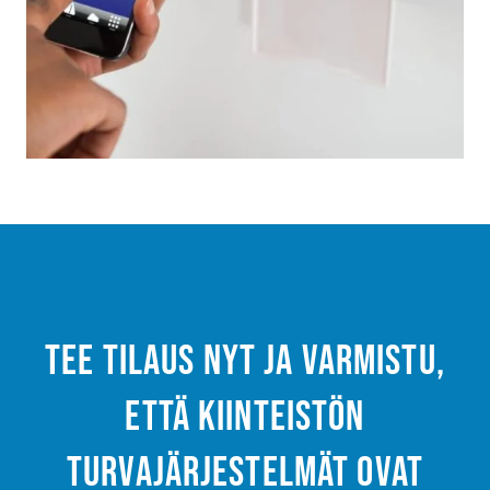
Tee tilaus nyt ja varmistu,
että kiinteistön
turvajärjestelmät ovat