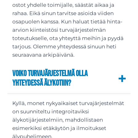
ostot yhdelle toimijalle, säästät aikaa ja
rahaa. Eikä sinun tarvitse asioida viiden
osapuolen kanssa. Kun haluat tietää hinta-
arvion kiinteistösi turvajärjestelmän
toteutukselle, ota yhteyttä meihin ja pyydä
tarjous. Olemme yhteydessä sinuun heti
seuraavana arkipäivänä.
Voiko turvajärjestelmä olla
yhteydessä älykotiin?
Kyllä, monet nykyaikaiset turvajärjestelmät
on suunniteltu integroitaviksi
älykotijärjestelmiin, mahdollistaen
esimerkiksi etäkäytön ja ilmoitukset
älypuhelimeen.