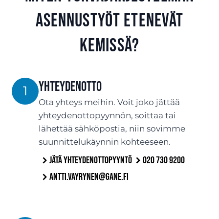
asennustyöt etenevät
Kemissä?
Yhteydenotto
1
Ota yhteys meihin. Voit joko jättää
yhteydenottopyynnön, soittaa tai
lähettää sähköpostia, niin sovimme
suunnittelukäynnin kohteeseen.
Jätä yhteydenottopyyntö
020 730 9200
antti.vayrynen@gane.fi