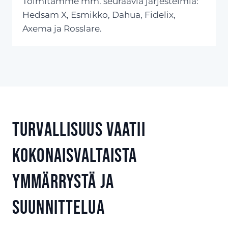
Toimitamme mm. seuraavia järjestelmiä:
Hedsam X, Esmikko, Dahua, Fidelix,
Axema ja Rosslare.
Turvallisuus vaatii
kokonaisvaltaista
ymmärrystä ja
suunnittelua