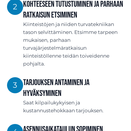
Kohteeseen tutustuminen ja parhaan
2
ratkaisun etsiminen
Kiinteistöjen ja niiden turvatekniikan
tason selvittäminen. Etsimme tarpeen
mukaisen, parhaan
turvajärjestelmäratkaisun
kiinteistöllenne teidän toiveidenne
pohjalta.
TARJOUksen antaminen ja
3
hyväksyminen
Saat kilpailukykyisen ja
kustannustehokkaan tarjouksen.
ASENNUSaikataulun sopiminen