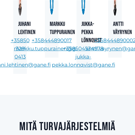
Juhani
Markku
Jukka-
Antti
Lehtinen
Tuppurainen
Pekka
Väyrynen
Lönnqvist
+35850
+358444890017
+35844489000
markku.tuppurainen@gane.fi
329
+358504534978
antti.vayrynen@gan
0413
jukka-
ani.lehtinen@gane.fi
pekka.lonnqvist@gane.fi
Mitä turvajärjestelmiä