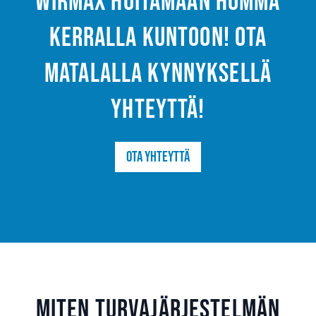
Wirmax hoitamaan homma
kerralla kuntoon! Ota
matalalla kynnyksellä
yhteyttä!
Ota yhteyttä
Miten turvajärjestelmän