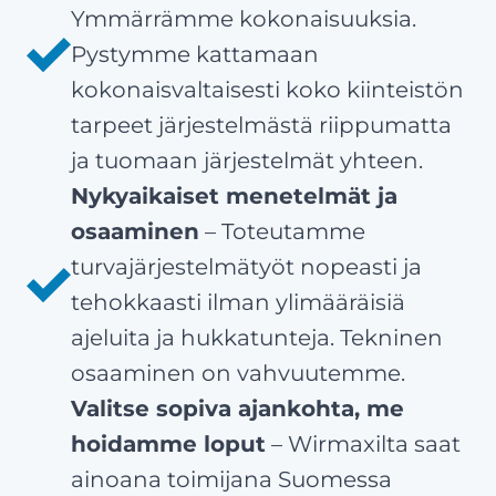
Ymmärrämme kokonaisuuksia.
Pystymme kattamaan
kokonaisvaltaisesti koko kiinteistön
tarpeet järjestelmästä riippumatta
ja tuomaan järjestelmät yhteen.
Nykyaikaiset menetelmät ja
osaaminen
– Toteutamme
turvajärjestelmätyöt nopeasti ja
tehokkaasti ilman ylimääräisiä
ajeluita ja hukkatunteja. Tekninen
osaaminen on vahvuutemme.
Valitse sopiva ajankohta, me
hoidamme loput
– Wirmaxilta saat
ainoana toimijana Suomessa